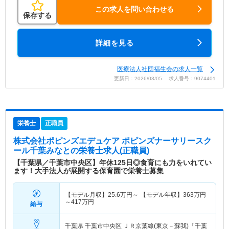
この求人を問い合わせる
保存する
詳細を見る
医療法人社団福生会の求人一覧
更新日：2026/03/05 求人番号：9074401
栄養士
正職員
株式会社ポピンズエデュケア ポピンズナーサリースク
ール千葉みなと
の栄養士求人(正職員)
【千葉県／千葉市中央区】年休125日◎食育にも力をいれてい
ます！大手法人が展開する保育園で栄養士募集
【モデル月収】
25.6
万円～
【モデル年収】
363
万円
～
417
万円
給与
千葉県 千葉市中央区
ＪＲ京葉線(東京－蘇我)「千葉