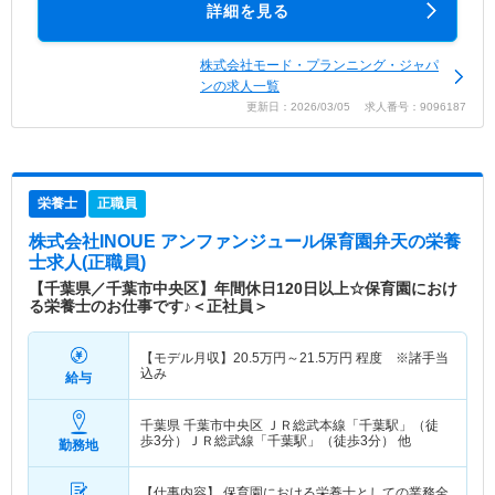
詳細を見る
株式会社モード・プランニング・ジャパ
ンの求人一覧
更新日：2026/03/05 求人番号：9096187
栄養士
正職員
株式会社INOUE アンファンジュール保育園弁天
の栄養
士求人(正職員)
【千葉県／千葉市中央区】年間休日120日以上☆保育園におけ
る栄養士のお仕事です♪＜正社員＞
【モデル月収】
20.5
万円～
21.5
万円
程度 ※諸手当
込み
給与
千葉県 千葉市中央区
ＪＲ総武本線「千葉駅」（徒
歩3分）ＪＲ総武線「千葉駅」（徒歩3分） 他
勤務地
【仕事内容】 保育園における栄養士としての業務全