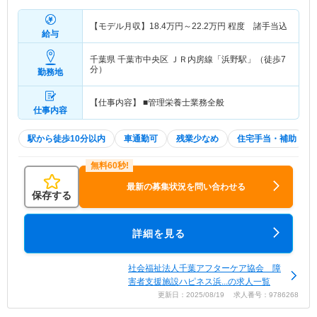
【モデル月収】
18.4
万円～
22.2
万円
程度 諸手当込
給与
千葉県 千葉市中央区
ＪＲ内房線「浜野駅」（徒歩7
分）
勤務地
【仕事内容】 ■管理栄養士業務全般
仕事内容
駅から徒歩10分以内
車通勤可
残業少なめ
住宅手当・補助
最新の募集状況を問い合わせる
保存する
詳細を見る
社会福祉法人千葉アフターケア協会 障
害者支援施設ハピネス浜...の求人一覧
更新日：2025/08/19 求人番号：9786268