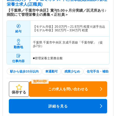
栄養士求人(正職員)
【千葉県／千葉市中央区】賞与5.00ヶ月分実績／託児所あり♪
病院にて管理栄養士の募集＜正社員＞
【モデル月収】
20.0
万円～
21.9
万円
程度※諸手当込
【モデル年収】
302
万円～
334
万円
程度
給与
千葉県 千葉市中央区
京成千原線「千葉寺駅」（徒
歩7分）
勤務地
■管理栄養士業務全般
仕事内容
駅から徒歩10分以内
車通勤可
残業少なめ
住宅手当・補助
この求人を問い合わせる
保存する
詳細を見る