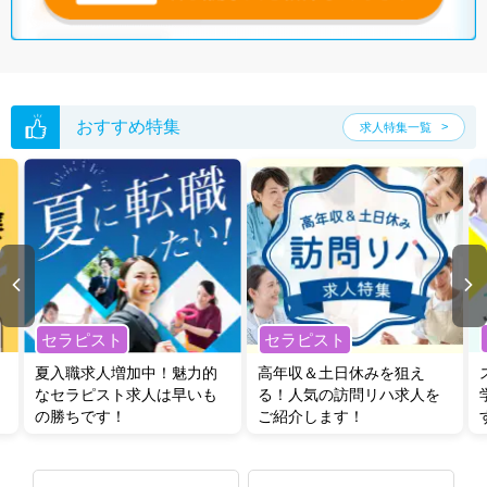
無料転職支援サービス
にお申し込みいただくと、ご希望条件をヒアリン
グした上で求人をご提案いたします。
ご希望条件がまだ定まっていない方は
人気の希望条件をピックアップし
た求人特集
をぜひご活用ください。
転職支援の他、情報収集や募集状況の確認も、お気軽にご相談くださ
おすすめ特集
求人特集一覧
い。
セラピスト
セラピスト
夏入職求人増加中！魅力的
高年収＆土日休みを狙え
なセラピスト求人は早いも
る！人気の訪問リハ求人を
の勝ちです！
ご紹介します！