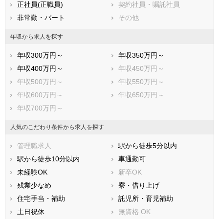
正社員(正職員)
契約社員・嘱託社員
南房総市
匝瑳市
非常勤・パート
その他
香取市
山武市
いすみ市
大網白里市
年収から求人を探す
印旛郡酒々井町
印旛郡栄町
年収300万円～
年収350万円～
香取郡神崎町
香取郡多古町
年収400万円～
年収450万円～
香取郡東庄町
山武郡九十九里町
年収500万円～
年収550万円～
山武郡芝山町
山武郡横芝光町
年収600万円～
年収650万円～
長生郡一宮町
長生郡睦沢町
年収700万円～
長生郡長生村
長生郡白子町
長生郡長柄町
長生郡長南町
人気のこだわり条件から求人を探す
夷隅郡大多喜町
夷隅郡御宿町
管理職求人
駅から徒歩5分以内
安房郡鋸南町
駅から徒歩10分以内
車通勤可
未経験OK
新卒OK
残業少なめ
寮・借り上げ
住宅手当・補助
託児所・育児補助
土日祝休
無資格 OK