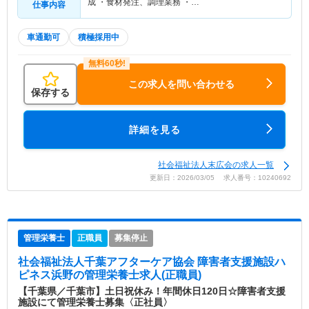
成 ・食材発注、調理業務 ・…
仕事内容
車通勤可
積極採用中
この求人を問い合わせる
保存する
詳細を見る
社会福祉法人末広会の求人一覧
更新日：2026/03/05 求人番号：10240692
管理栄養士
正職員
募集停止
社会福祉法人千葉アフターケア協会 障害者支援施設ハ
ピネス浜野
の管理栄養士求人(正職員)
【千葉県／千葉市】土日祝休み！年間休日120日☆障害者支援
施設にて管理栄養士募集〈正社員〉