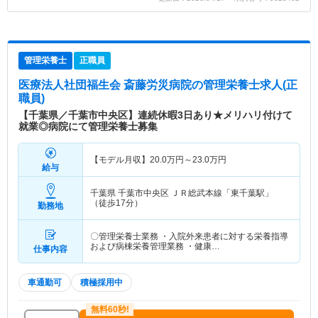
管理栄養士
正職員
医療法人社団福生会 斎藤労災病院
の管理栄養士求人(正
職員)
【千葉県／千葉市中央区】連続休暇3日あり★メリハリ付けて
就業◎病院にて管理栄養士募集
【モデル月収】
20.0
万円～
23.0
万円
給与
千葉県 千葉市中央区
ＪＲ総武本線「東千葉駅」
（徒歩17分）
勤務地
〇管理栄養士業務 ・入院外来患者に対する栄養指導
および病棟栄養管理業務 ・健康…
仕事内容
車通勤可
積極採用中