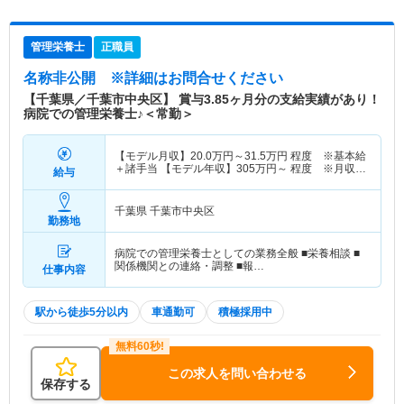
管理栄養士
正職員
名称非公開
※詳細はお問合せください
【千葉県／千葉市中央区】 賞与3.85ヶ月分の支給実績があり！
病院での管理栄養士♪＜常勤＞
【モデル月収】
20.0
万円～
31.5
万円
程度 ※基本給
＋諸手当 【モデル年収】
305
万円～
程度 ※月収
給与
×12ヶ月＋賞与3.85ヶ月想定
千葉県 千葉市中央区
勤務地
病院での管理栄養士としての業務全般 ■栄養相談 ■
関係機関との連絡・調整 ■報…
仕事内容
駅から徒歩5分以内
車通勤可
積極採用中
この求人を問い合わせる
保存する