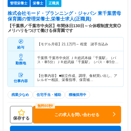
管理栄養士
栄養士
正職員
株式会社モード・プランニング・ジャパン 東千葉雲母
保育園
の管理栄養士,栄養士求人(正職員)
【千葉県／千葉市中央区】年間休日130日～☆休暇制度充実◎
メリハリをつけて働ける保育園です
【モデル月収】
21.1
万円～
程度 諸手当込み
給与
千葉県 千葉市中央区
ＪＲ総武本線「千葉駅」（バ
ス・車5分）ＪＲ総武線「千葉駅」（バス・車5分）
勤務地
他
【仕事内容】 ■献立作成、調理、食材買い出し、ア
レルギー相談、栄養指導、保育補…
仕事内容
残業少なめ
住宅手当・補助
積極採用中
この求人を問い合わせる
保存する