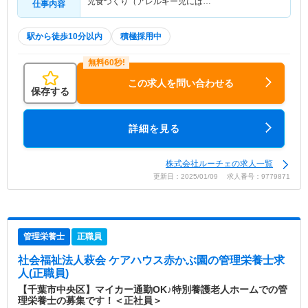
児食づくり（アレルギー児には…
仕事内容
駅から徒歩10分以内
積極採用中
この求人を問い合わせる
保存する
詳細を見る
株式会社ルーチェの求人一覧
更新日：2025/01/09 求人番号：9779871
管理栄養士
正職員
社会福祉法人萩会 ケアハウス赤かぶ園
の管理栄養士求
人(正職員)
【千葉市中央区】マイカー通勤OK♪特別養護老人ホームでの管
理栄養士の募集です！＜正社員＞