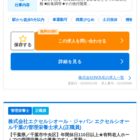
般 ■給食調理 ■その他付随業…
仕事内容
駅から徒歩5分以内
車通勤可
残業少なめ
土日祝休
積極採
この求人を問い合わせる
保存する
詳細を見る
株式会社INOUEの求人一覧
更新日：2026/01/28 求人番号：10150099
管理栄養士
正職員
株式会社エクセルシオール・ジャパン エクセルシオー
ル千葉
の管理栄養士求人(正職員)
【千葉県／千葉市中央区】年間休日110日以上★有料老人ホー
ムでの管理栄養士の募集です！＜常勤＞