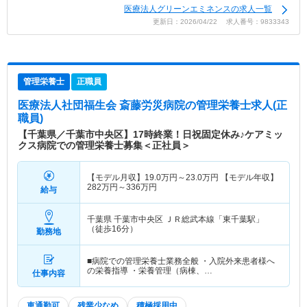
医療法人グリーンエミネンスの求人一覧
更新日：2026/04/22 求人番号：9833343
管理栄養士
正職員
医療法人社団福生会 斎藤労災病院
の管理栄養士求人(正
職員)
【千葉県／千葉市中央区】17時終業！日祝固定休み♪ケアミッ
クス病院での管理栄養士募集＜正社員＞
【モデル月収】
19.0
万円～
23.0
万円
【モデル年収】
282
万円～
336
万円
給与
千葉県 千葉市中央区
ＪＲ総武本線「東千葉駅」
（徒歩16分）
勤務地
■病院での管理栄養士業務全般 ・入院外来患者様へ
の栄養指導 ・栄養管理（病棟、…
仕事内容
車通勤可
残業少なめ
積極採用中