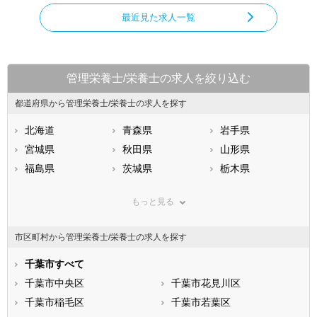
最近見た求人一覧
管理栄養士/栄養士の求人を絞り込む
都道府県から管理栄養士/栄養士の求人を探す
北海道
青森県
岩手県
宮城県
秋田県
山形県
福島県
茨城県
栃木県
群馬県
埼玉県
千葉県
もっと見る
東京都
神奈川県
新潟県
山梨県
長野県
富山県
市区町村から管理栄養士/栄養士の求人を探す
石川県
福井県
岐阜県
静岡県
千葉市すべて
愛知県
三重県
滋賀県
千葉市中央区
京都府
千葉市花見川区
大阪府
兵庫県
千葉市稲毛区
奈良県
千葉市若葉区
和歌山県