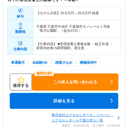
【モデル月収】
20.6
万円～
26.6
万円
程度
給与
千葉県 千葉市中央区
千葉都市モノレール１号線
「葭川公園駅」（徒歩15分）
勤務地
【仕事内容】 ■管理栄養士業務全般 ・献立作成 ・
厨房内給食の調理補助、発注業…
仕事内容
車通勤可
未経験OK
残業少なめ
積極採用中
この求人を問い合わせる
保存する
詳細を見る
株式会社エクセルシオール・ジャパン
エクセルシオール千葉の求人一覧
更新日：2025/09/26 求人番号：10138736