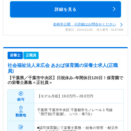
詳細を見る
名称非公開 ※詳細はお問合せください
更新日：2024/12/26 求人番号：9137398
栄養士
正職員
社会福祉法人末広会 あおば保育園
の栄養士求人(正職
員)
【千葉県／千葉市中央区】日祝休み♪年間休日120日！保育園で
の栄養士募集＜正社員＞
【モデル月収】
19.0
万円～
28.0
万円
給与
千葉県 千葉市中央区
千葉都市モノレール１号線
「県庁前(千葉)駅」（バス・車7分）
勤務地
■認可保育園にて栄養士業務 ・給食の管理 ・献立作