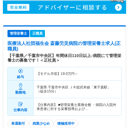
管理栄養士
正職員
医療法人社団福生会 斎藤労災病院
の管理栄養士求人(正
職員)
【千葉県／千葉市中央区】年間休日110日以上♪病院にて管理栄
養士の募集です！＜正社員＞
【モデル月収】
19.0
万円～
給与
千葉県 千葉市中央区
ＪＲ総武本線「東千葉駅」
（徒歩15分）
勤務地
【仕事内容】 ■管理栄養士業務全般 ・病院の入院外
来患者に対する栄養指導および…
仕事内容
車通勤可
残業少なめ
積極採用中