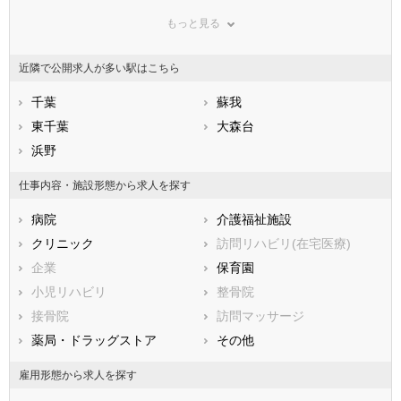
鳥取県
千葉市緑区
島根県
千葉市美浜区
岡山県
もっと見る
広島県
市部
山口県
徳島県
香川県
銚子市
愛媛県
市川市
高知県
近隣で公開求人が多い駅はこちら
福岡県
船橋市
佐賀県
館山市
長崎県
熊本県
木更津市
千葉
大分県
松戸市
蘇我
宮崎県
鹿児島県
野田市
東千葉
沖縄県
茂原市
大森台
成田市
浜野
佐倉市
東金市
旭市
仕事内容・施設形態から求人を探す
習志野市
柏市
病院
介護福祉施設
勝浦市
市原市
クリニック
訪問リハビリ(在宅医療)
流山市
八千代市
企業
保育園
我孫子市
鴨川市
小児リハビリ
整骨院
鎌ケ谷市
君津市
接骨院
訪問マッサージ
富津市
浦安市
薬局・ドラッグストア
その他
四街道市
袖ケ浦市
八街市
印西市
雇用形態から求人を探す
白井市
富里市