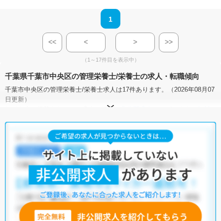
1
<<
<
>
>>
（1～17件目を表示中）
千葉県千葉市中央区の管理栄養士/栄養士の求人・転職傾向
千葉市中央区の管理栄養士/栄養士求人は17件あります。（2026年08月07
日更新）
サイト上に掲載されている求人の他に、
非公開求人
もございます。
無料
転職支援サービス
にお申し込みいただくと、全求人からご希望条件に合
う求人を提案させていただきます。
千葉市中央区の管理栄養士/栄養士求人では以下のような条件が人気で
す。
・
土日祝休
・
積極採用中
・
残業少なめ
・
正社員(正職員)
・
病
院
・
クリニック
・
介護福祉施設
・
保育園
・
その他
他の条件でも人気の求人がございますので、「こだわり条件」から検索
いただくか、お気軽にお問い合わせください。
全国の管理栄養士/栄養士求人
から検索いただくことも可能です。