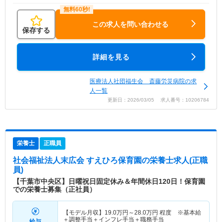
この求人を問い合わせる
保存する
詳細を見る
医療法人社団福生会 斎藤労災病院の求
人一覧
更新日：2026/03/05 求人番号：10206784
栄養士
正職員
社会福祉法人末広会 すえひろ保育園
の栄養士求人(正職
員)
【千葉市中央区】日曜祝日固定休み＆年間休日120日！保育園
での栄養士募集（正社員）
【モデル月収】
19.0
万円～
28.0
万円
程度 ※基本給
＋調整手当＋インフレ手当＋職務手当
給与