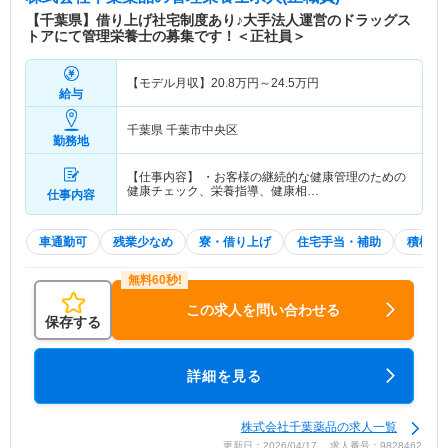
【千葉県】借り上げ社宅制度あり♪大手法人運営のドラッグス
トアにて管理栄養士の募集です！＜正社員＞
【モデル月収】
20.8
万円～
24.5
万円
給与
千葉県 千葉市中央区
勤務地
【仕事内容】 ・お客様の継続的な健康管理のための
健康チェック、栄養指導、健康相…
仕事内容
車通勤可
残業少なめ
寮・借り上げ
住宅手当・補助
積極採
この求人を問い合わせる
保存する
詳細を見る
株式会社千葉薬品の求人一覧
更新日：2026/04/17 求人番号：9828462