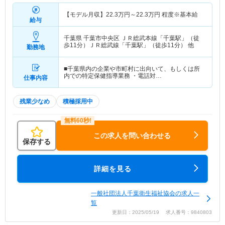
【モデル月収】
22.3
万円～
22.3
万円
程度※基本給
給与
千葉県 千葉市中央区
ＪＲ総武本線「千葉駅」（徒
歩11分）ＪＲ総武線「千葉駅」（徒歩11分） 他
勤務地
■千葉県内の企業や市町村に出向いて、もしくは所
内での特定保健指導業務 ・電話対…
仕事内容
残業少なめ
積極採用中
この求人を問い合わせる
保存する
詳細を見る
一般社団法人千葉衛生福祉協会の求人一
覧
更新日：2025/05/19 求人番号：9840803