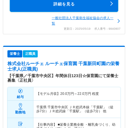
詳細を見る
一般社団法人千葉衛生福祉協会の求人一
覧
更新日：2025/05/19 求人番号：9840807
栄養士
正職員
株式会社ルーチェ ルーチェ保育園 千葉新田町園
の栄養
士求人(正職員)
【千葉県／千葉市中央区】年間休日123日☆保育園にて栄養士
募集〈正社員〉
【モデル月収】
20.0
万円～
22.0
万円
程度
給与
千葉県 千葉市中央区
ＪＲ総武本線「千葉駅」（徒
歩7分）ＪＲ総武線「千葉駅」（徒歩7分） 他
勤務地
【仕事内容】 ■栄養士業務全般 ・離乳食づくり、幼