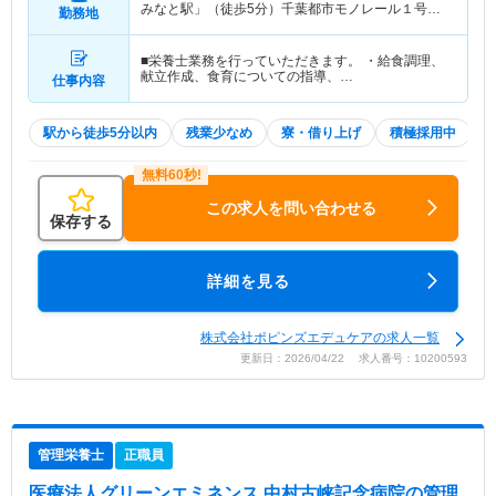
みなと駅」（徒歩5分）千葉都市モノレール１号線
勤務地
「千葉みなと駅」（徒歩5分）
■栄養士業務を行っていただきます。 ・給食調理、
献立作成、食育についての指導、…
仕事内容
駅から徒歩5分以内
残業少なめ
寮・借り上げ
積極採用中
この求人を問い合わせる
保存する
詳細を見る
株式会社ポピンズエデュケアの求人一覧
更新日：2026/04/22 求人番号：10200593
管理栄養士
正職員
医療法人グリーンエミネンス 中村古峡記念病院
の管理