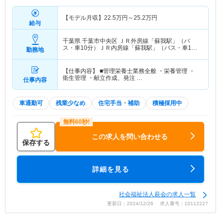
【モデル月収】
22.5
万円～
25.2
万円
給与
千葉県 千葉市中央区
ＪＲ外房線「蘇我駅」（バ
ス・車10分）ＪＲ内房線「蘇我駅」（バス・車10
勤務地
分） 他
【仕事内容】 ■管理栄養士業務全般 ・栄養管理 ・
衛生管理 ・献立作成、発注 …
仕事内容
車通勤可
残業少なめ
住宅手当・補助
積極採用中
この求人を問い合わせる
保存する
詳細を見る
社会福祉法人萩会の求人一覧
更新日：2024/12/26 求人番号：10112227