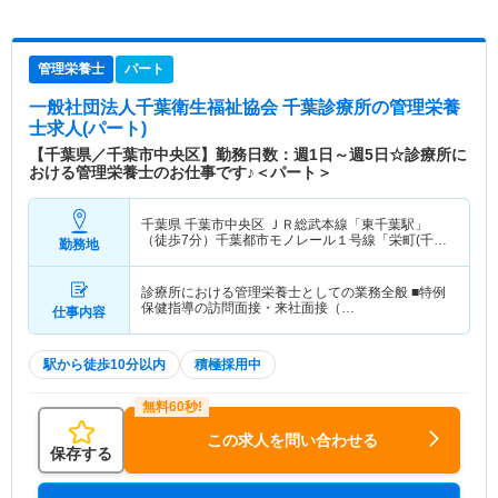
管理栄養士
パート
一般社団法人千葉衛生福祉協会 千葉診療所
の管理栄養
士求人(パート)
【千葉県／千葉市中央区】勤務日数：週1日～週5日☆診療所に
おける管理栄養士のお仕事です♪＜パート＞
千葉県 千葉市中央区
ＪＲ総武本線「東千葉駅」
（徒歩7分）千葉都市モノレール１号線「栄町(千葉)
勤務地
駅」（徒歩9分）
診療所における管理栄養士としての業務全般 ■特例
保健指導の訪問面接・来社面接（…
仕事内容
駅から徒歩10分以内
積極採用中
この求人を問い合わせる
保存する