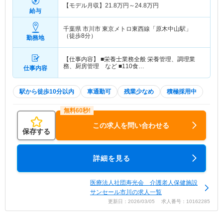
【モデル月収】
21.8
万円～
24.8
万円
給与
千葉県 市川市
東京メトロ東西線「原木中山駅」
（徒歩8分）
勤務地
【仕事内容】 ■栄養士業務全般 栄養管理、調理業
務、厨房管理 など ■110食…
仕事内容
駅から徒歩10分以内
車通勤可
残業少なめ
積極採用中
この求人を問い合わせる
保存する
詳細を見る
医療法人社団寿光会 介護老人保健施設
サンセール市川の求人一覧
更新日：2026/03/05 求人番号：10162285