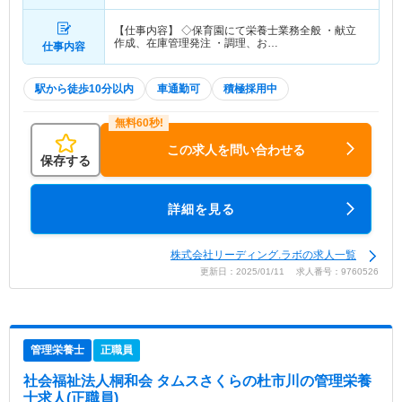
【仕事内容】 ◇保育園にて栄養士業務全般 ・献立
作成、在庫管理発注 ・調理、お…
仕事内容
駅から徒歩10分以内
車通勤可
積極採用中
この求人を問い合わせる
保存する
詳細を見る
株式会社リーディング.ラボの求人一覧
更新日：2025/01/11 求人番号：9760526
管理栄養士
正職員
社会福祉法人桐和会 タムスさくらの杜市川
の管理栄養
士求人(正職員)