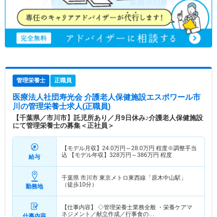
管理栄養士
正職員
医療法人社団寿光会 介護老人保健施設エスポワール市
川
の管理栄養士求人(正職員)
【千葉県／市川市】託児所あり／月9日休み♪介護老人保健施設
にて管理栄養士の募集＜正社員＞
【モデル月収】
24.0
万円～
28.0
万円
程度※調整手当
込 【モデル年収】
328
万円～
386
万円
程度
給与
千葉県 市川市
東京メトロ東西線「原木中山駅」
（徒歩10分）
勤務地
【仕事内容】 ◇管理栄養士業務全般 ・栄養ケアマ
ネジメント／献立作成／行事食の…
仕事内容