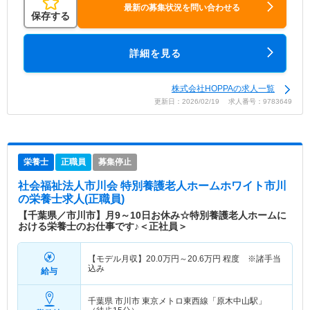
最新の募集状況を問い合わせる
保存する
詳細を見る
株式会社HOPPAの求人一覧
更新日：2026/02/19 求人番号：9783649
栄養士
正職員
募集停止
社会福祉法人市川会 特別養護老人ホームホワイト市川
の栄養士求人(正職員)
【千葉県／市川市】月9～10日お休み☆特別養護老人ホームに
おける栄養士のお仕事です♪＜正社員＞
【モデル月収】
20.0
万円～
20.6
万円
程度 ※諸手当
込み
給与
千葉県 市川市
東京メトロ東西線「原木中山駅」