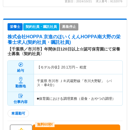
更新日：2024/10/21 求人番号：9132076
栄養士
契約社員・嘱託社員
募集停止
株式会社HOPPA 京進のほいくえんHOPPA南大野
の栄
養士求人(契約社員・嘱託社員)
【千葉県／市川市】年間休日120日以上☆認可保育園にて栄養
士募集〈契約社員〉
【モデル月収】
20.1
万円～
程度
給与
千葉県 市川市
ＪＲ武蔵野線「市川大野駅」（バ
ス・車4分）
勤務地
■保育園における調理業務（昼食・おやつの調理）
仕事内容
車通勤可