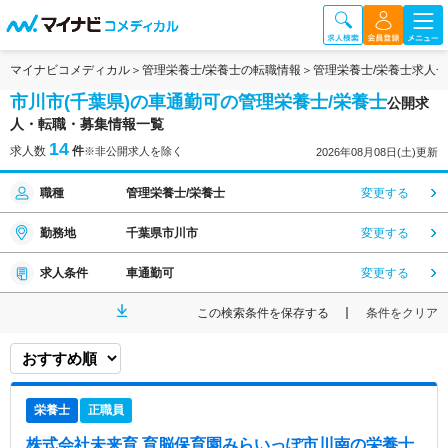
マイナビコメディカル
管理栄養士/栄養士の転職情報
管理栄養士/栄養士求人
市川市(千葉県)の車通勤可の管理栄養士/栄養士
公開求
人・転職・募集情報一覧
14
求人数
件
※非公開求人を除く
2026年08月08日(土)更新
職種
管理栄養士/栄養士
変更する
勤務地
千葉県市川市
変更する
求人条件
車通勤可
変更する
この検索条件を保存する
条件をクリア
栄養士
正職員
株式会社未来育 育脳保育園みらいっぽ市川南
の栄養士