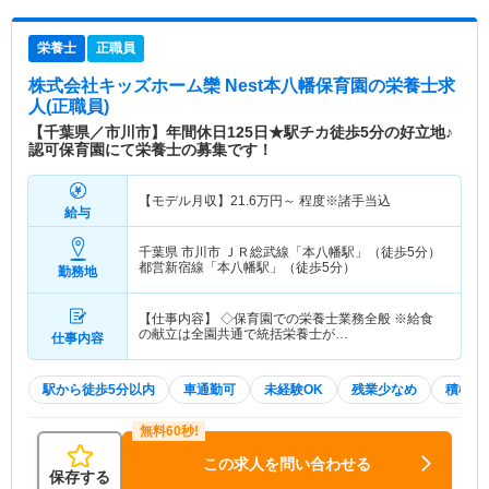
栄養士
正職員
株式会社キッズホーム欒 Nest本八幡保育園
の栄養士求
人(正職員)
【千葉県／市川市】年間休日125日★駅チカ徒歩5分の好立地♪
認可保育園にて栄養士の募集です！
【モデル月収】
21.6
万円～
程度※諸手当込
給与
千葉県 市川市
ＪＲ総武線「本八幡駅」（徒歩5分）
都営新宿線「本八幡駅」（徒歩5分）
勤務地
【仕事内容】 ◇保育園での栄養士業務全般 ※給食
の献立は全園共通で統括栄養士が…
仕事内容
駅から徒歩5分以内
車通勤可
未経験OK
残業少なめ
積極採
この求人を問い合わせる
保存する