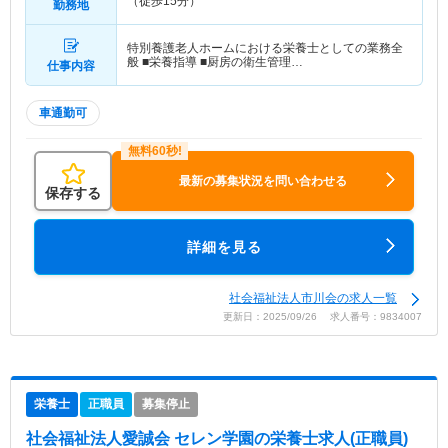
（徒歩15分）
勤務地
特別養護老人ホームにおける栄養士としての業務全
般 ■栄養指導 ■厨房の衛生管理…
仕事内容
車通勤可
最新の募集状況を問い合わせる
保存する
詳細を見る
社会福祉法人市川会の求人一覧
更新日：2025/09/26 求人番号：9834007
栄養士
正職員
募集停止
社会福祉法人愛誠会 セレン学園
の栄養士求人(正職員)