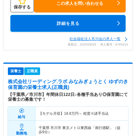
この求人を問い合わせる
保存する
詳細を見る
社会福祉法人市川会の求人一覧
更新日：2025/09/26 求人番号：9765410
栄養士
正職員
株式会社リーディング.ラボ みなみぎょうとく ゆずのき
保育園
の栄養士求人(正職員)
【千葉県／市川市】年間休日122日♪各種手当あり◎保育園にて
栄養士の募集です！
【モデル月収】
18.8
万円～
程度※諸手当込
給与
千葉県 市川市
東京メトロ東西線「南行徳駅」（徒
歩9分）
勤務地