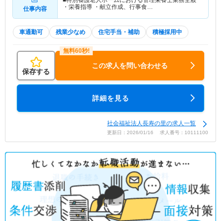
■特別養護老人ホームにおける管理栄養士業務全般
・栄養指導 ・献立作成、行事食…
仕事内容
車通勤可
残業少なめ
住宅手当・補助
積極採用中
この求人を問い合わせる
保存する
詳細を見る
社会福祉法人長寿の里の求人一覧
更新日：2026/01/16 求人番号：10111100