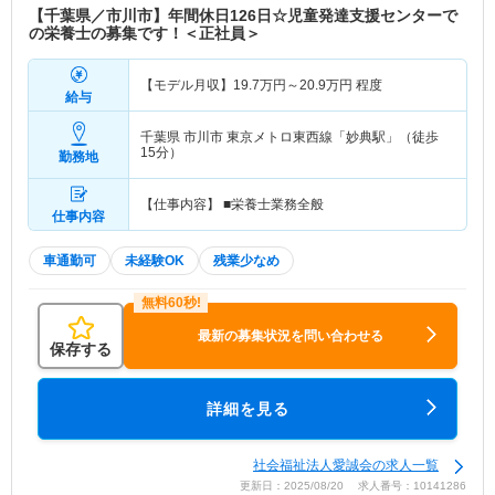
【千葉県／市川市】年間休日126日☆児童発達支援センターで
の栄養士の募集です！＜正社員＞
【モデル月収】
19.7
万円～
20.9
万円
程度
給与
千葉県 市川市
東京メトロ東西線「妙典駅」（徒歩
15分）
勤務地
【仕事内容】 ■栄養士業務全般
仕事内容
車通勤可
未経験OK
残業少なめ
最新の募集状況を問い合わせる
保存する
詳細を見る
社会福祉法人愛誠会の求人一覧
更新日：2025/08/20 求人番号：10141286