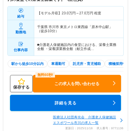
【モデル月収】
23.0
万円～
27.0
万円
程度
給与
千葉県 市川市
東京メトロ東西線「原木中山駅」
（徒歩10分）
勤務地
■介護老人保健施設内の食堂における、栄養士業務
全般 ・栄養課業務全般（献立作成…
仕事内容
駅から徒歩10分以内
車通勤可
託児所・育児補助
積極採用中
この求人を問い合わせる
保存する
詳細を見る
医療法人社団寿光会 介護老人保健施設
エスポワール市川の求人一覧
更新日：2025/11/18 求人番号：9771136