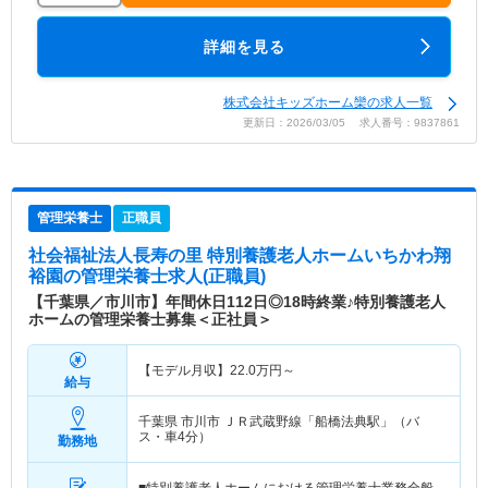
詳細を見る
株式会社キッズホーム欒の求人一覧
更新日：2026/03/05 求人番号：9837861
管理栄養士
正職員
社会福祉法人長寿の里 特別養護老人ホームいちかわ翔
裕園
の管理栄養士求人(正職員)
【千葉県／市川市】年間休日112日◎18時終業♪特別養護老人
ホームの管理栄養士募集＜正社員＞
【モデル月収】
22.0
万円～
給与
千葉県 市川市
ＪＲ武蔵野線「船橋法典駅」（バ
ス・車4分）
勤務地