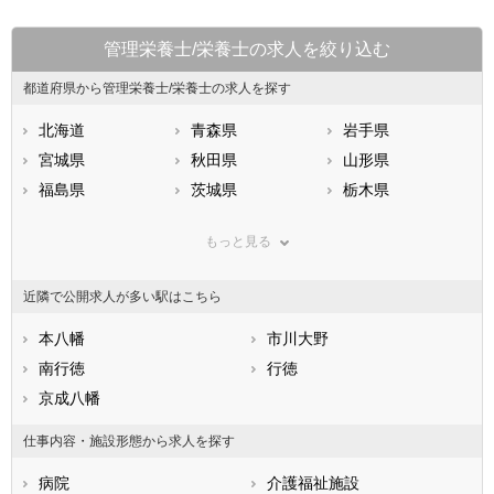
管理栄養士/栄養士の求人を絞り込む
都道府県から管理栄養士/栄養士の求人を探す
北海道
青森県
岩手県
宮城県
秋田県
山形県
福島県
茨城県
栃木県
群馬県
埼玉県
千葉県
もっと見る
東京都
神奈川県
新潟県
山梨県
長野県
富山県
近隣で公開求人が多い駅はこちら
石川県
福井県
岐阜県
静岡県
本八幡
愛知県
市川大野
三重県
滋賀県
南行徳
京都府
行徳
大阪府
兵庫県
京成八幡
奈良県
和歌山県
鳥取県
島根県
岡山県
仕事内容・施設形態から求人を探す
広島県
山口県
徳島県
病院
介護福祉施設
香川県
愛媛県
高知県