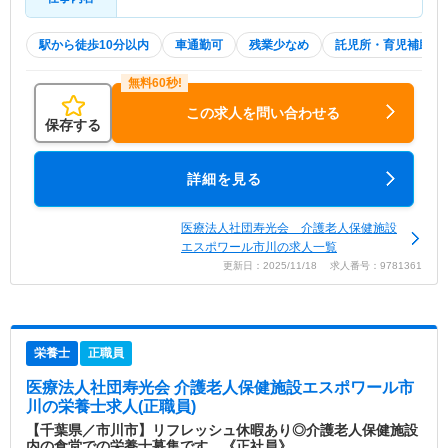
駅から徒歩10分以内
車通勤可
残業少なめ
託児所・育児補助
この求人を問い合わせる
保存する
詳細を見る
医療法人社団寿光会 介護老人保健施設
エスポワール市川の求人一覧
更新日：2025/11/18 求人番号：9781361
栄養士
正職員
医療法人社団寿光会 介護老人保健施設エスポワール市
川
の栄養士求人(正職員)
【千葉県／市川市】リフレッシュ休暇あり◎介護老人保健施設
内の食堂での栄養士募集です。《正社員》