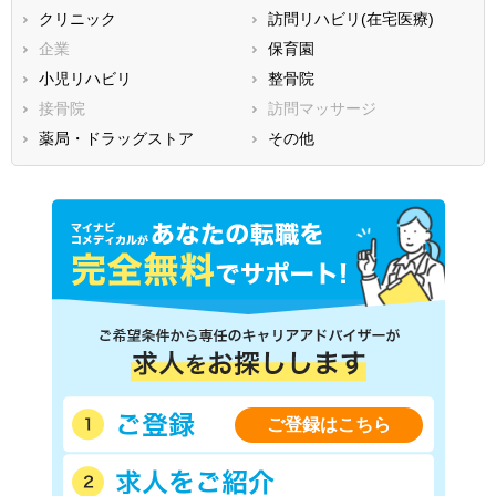
クリニック
訪問リハビリ(在宅医療)
福岡県
佐賀県
長崎県
企業
保育園
熊本県
大分県
宮崎県
小児リハビリ
整骨院
鹿児島県
沖縄県
接骨院
訪問マッサージ
薬局・ドラッグストア
その他
ご登録はこちら