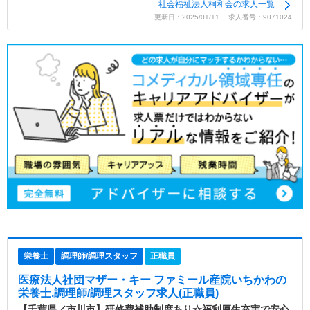
社会福祉法人桐和会の求人一覧
更新日：2025/01/11 求人番号：9071024
栄養士
調理師/調理スタッフ
正職員
医療法人社団マザー・キー ファミール産院いちかわ
の
栄養士,調理師/調理スタッフ求人(正職員)
【千葉県／市川市】研修費補助制度あり☆福利厚生充実で安心