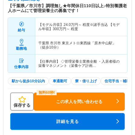
【千葉県／市川市】調理無し★年間休日110日以上♪特別養護老
人ホームにて管理栄養士の募集です！
【モデル月収】
24.0
万円～
程度※諸手当込 【モデ
ル年収】
300
万円～
程度
給与
千葉県 市川市
東京メトロ東西線「原木中山駅」
（徒歩10分）
勤務地
【仕事内容】 ◇管理栄養士業務全般 ・入居者様の
栄養マネジメント（栄養ケア計画…
仕事内容
駅から徒歩10分以内
車通勤可
寮・借り上げ
住宅手当・補助
この求人を問い合わせる
保存する
詳細を見る