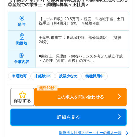
◎産院での栄養士・調理師募集＜正社員＞
【モデル月収】
20.5
万円～
程度 ※地域手当、土日
祝手当（月4回分）含む ※経験考慮
給与
千葉県 市川市
ＪＲ武蔵野線「船橋法典駅」（徒歩
24分）
勤務地
■栄養士、調理師 ・栄養バランスを考えた献立作成
・入院中（産前、産後）の方へ…
仕事内容
車通勤可
未経験OK
残業少なめ
積極採用中
この求人を問い合わせる
保存する
詳細を見る
医療法人社団マザー・キーの求人一覧