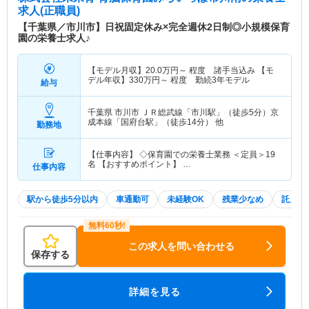
求人(正職員)
【千葉県／市川市】日祝固定休み×完全週休2日制◎小規模保育
園の栄養士求人♪
【モデル月収】
20.0
万円～
程度 諸手当込み 【モ
デル年収】
330
万円～
程度 勤続3年モデル
給与
千葉県 市川市
ＪＲ総武線「市川駅」（徒歩5分）京
成本線「国府台駅」（徒歩14分） 他
勤務地
【仕事内容】 ◇保育園での栄養士業務 ＜定員＞19
名 【おすすめポイント】 …
仕事内容
駅から徒歩5分以内
車通勤可
未経験OK
残業少なめ
託児所
この求人を問い合わせる
保存する
詳細を見る