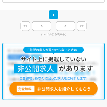
1
<<
<
>
>>
（1～14件目を表示中）