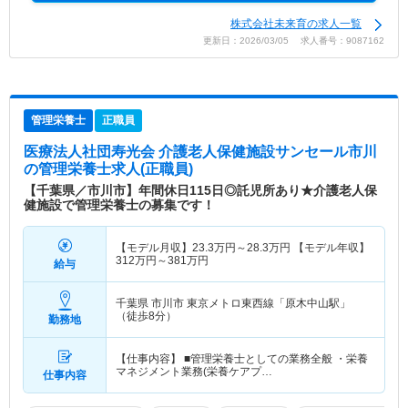
株式会社未来育の求人一覧
更新日：2026/03/05 求人番号：9087162
管理栄養士
正職員
医療法人社団寿光会 介護老人保健施設サンセール市川
の管理栄養士求人(正職員)
【千葉県／市川市】年間休日115日◎託児所あり★介護老人保
健施設で管理栄養士の募集です！
【モデル月収】
23.3
万円～
28.3
万円
【モデル年収】
312
万円～
381
万円
給与
千葉県 市川市
東京メトロ東西線「原木中山駅」
（徒歩8分）
勤務地
【仕事内容】 ■管理栄養士としての業務全般 ・栄養
マネジメント業務(栄養ケアプ…
仕事内容