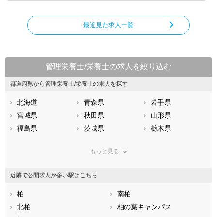
最近見た求人一覧
管理栄養士/栄養士の求人を絞り込む
都道府県から管理栄養士/栄養士の求人を探す
北海道
青森県
岩手県
宮城県
秋田県
山形県
福島県
茨城県
栃木県
群馬県
埼玉県
千葉県
もっと見る
東京都
神奈川県
新潟県
山梨県
長野県
富山県
近隣で公開求人が多い駅はこちら
石川県
福井県
岐阜県
静岡県
柏
愛知県
南柏
三重県
滋賀県
北柏
京都府
柏の葉キャンパス
大阪府