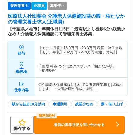
管理栄養士
正職員
募集停止
医療法人社団葵会 介護老人保健施設葵の園・柏たなか
の管理栄養士求人(正職員)
【千葉県／柏市】年間休日115日！最寄駅より徒歩6分♪残業少
なめ！介護老人保健施設にて管理栄養士募集
【モデル月収】
16.9
万円～
23.3
万円
程度 諸手当込
【モデル年収】
202
万円～
279
万円
程度、賞与別
給与
千葉県 柏市
つくばエクスプレス「柏たなか駅」
（徒歩6分）
勤務地
◇介護老人保健施設において栄養管理業務をお願い
します。 ・栄養計画の作成、衛生…
仕事内容
駅から徒歩10分以内
車通勤可
残業少なめ
寮・借り上げ
最新の募集状況を問い合わせる
保存する