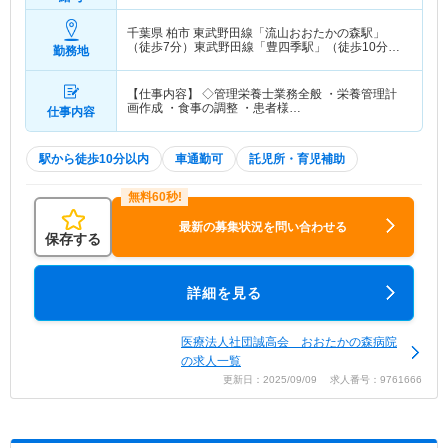
千葉県 柏市
東武野田線「流山おおたかの森駅」
（徒歩7分）東武野田線「豊四季駅」（徒歩10分）
勤務地
他
【仕事内容】 ◇管理栄養士業務全般 ・栄養管理計
画作成 ・食事の調整 ・患者様…
仕事内容
駅から徒歩10分以内
車通勤可
託児所・育児補助
最新の募集状況を問い合わせる
保存する
詳細を見る
医療法人社団誠高会 おおたかの森病院
の求人一覧
更新日：2025/09/09 求人番号：9761666