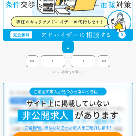
1
<<
<
>
>>
（1～5件目を表示中）