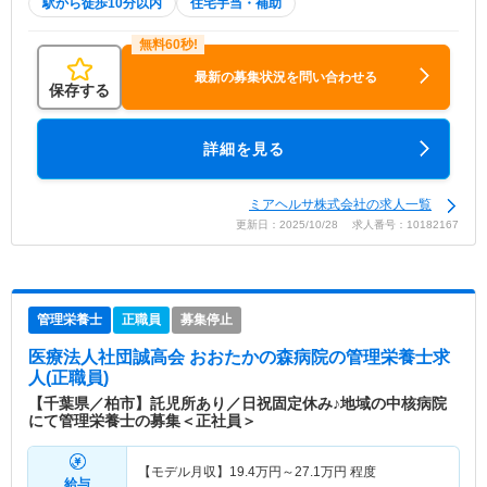
駅から徒歩10分以内
住宅手当・補助
最新の募集状況を問い合わせる
保存する
詳細を見る
ミアヘルサ株式会社の求人一覧
更新日：2025/10/28 求人番号：10182167
管理栄養士
正職員
募集停止
医療法人社団誠高会 おおたかの森病院
の管理栄養士求
人(正職員)
【千葉県／柏市】託児所あり／日祝固定休み♪地域の中核病院
にて管理栄養士の募集＜正社員＞
【モデル月収】
19.4
万円～
27.1
万円
程度
給与