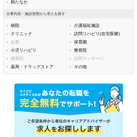
兵庫県
柏たなか
奈良県
和歌山県
鳥取県
島根県
岡山県
仕事内容・施設形態から求人を探す
広島県
山口県
徳島県
病院
介護福祉施設
香川県
愛媛県
高知県
クリニック
訪問リハビリ(在宅医療)
福岡県
佐賀県
長崎県
企業
保育園
熊本県
大分県
宮崎県
小児リハビリ
整骨院
鹿児島県
沖縄県
接骨院
訪問マッサージ
薬局・ドラッグストア
その他