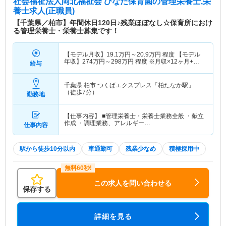
社会福祉法人岡北福祉会 ひなた保育園
の管理栄養士,栄
養士求人(正職員)
【千葉県／柏市】年間休日120日♪残業ほぼなし☆保育所におけ
る管理栄養士・栄養士募集です！
【モデル月収】
19.1
万円～
20.9
万円
程度 【モデル
年収】
274
万円～
298
万円
程度 ※月収×12ヶ月+賞
給与
与2.5ヵ月分
千葉県 柏市
つくばエクスプレス「柏たなか駅」
（徒歩7分）
勤務地
【仕事内容】 ■管理栄養士・栄養士業務全般 ・献立
作成 ・調理業務、アレルギー…
仕事内容
駅から徒歩10分以内
車通勤可
残業少なめ
積極採用中
この求人を問い合わせる
保存する
詳細を見る