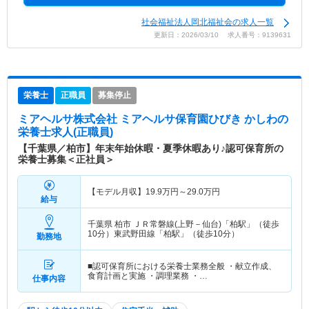
社会福祉法人岡北福祉会の求人一覧
更新日：2026/03/10 求人番号：9139631
栄養士
正職員
募集停止
ミアヘルサ株式会社 ミアヘルサ保育園ひびき かしわ
の
栄養士求人(正職員)
【千葉県／柏市】年末年始休暇・夏季休暇あり♪認可保育所の
栄養士募集＜正社員＞
【モデル月収】
19.9
万円～
29.0
万円
給与
千葉県 柏市
ＪＲ常磐線(上野－仙台)「柏駅」（徒歩
10分）東武野田線「柏駅」（徒歩10分）
勤務地
■認可保育所における栄養士業務全般 ・献立作成、
食育計画と実施 ・調理業務 ・…
仕事内容