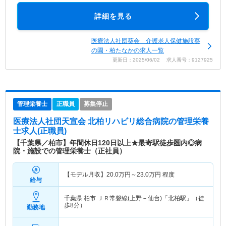
詳細を見る
医療法人社団葵会 介護老人保健施設葵
の園・柏たなかの求人一覧
更新日：2025/06/02 求人番号：9127925
管理栄養士
正職員
募集停止
医療法人社団天宣会 北柏リハビリ総合病院
の管理栄養
士求人(正職員)
【千葉県／柏市】年間休日120日以上★最寄駅徒歩圏内◎病
院・施設での管理栄養士（正社員）
【モデル月収】
20.0
万円～
23.0
万円
程度
給与
千葉県 柏市
ＪＲ常磐線(上野－仙台)「北柏駅」（徒
歩8分）
勤務地