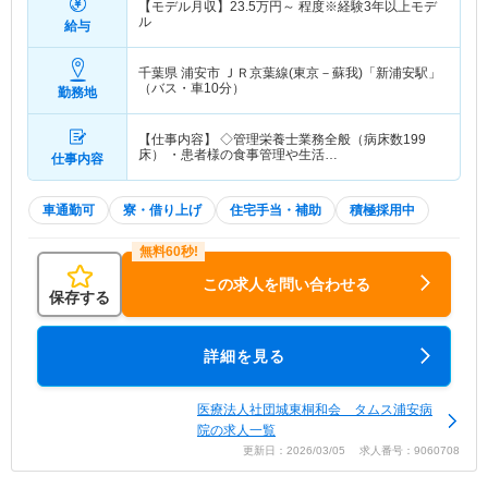
【モデル月収】
23.5
万円～
程度※経験3年以上モデ
ル
給与
千葉県 浦安市
ＪＲ京葉線(東京－蘇我)「新浦安駅」
（バス・車10分）
勤務地
【仕事内容】 ◇管理栄養士業務全般（病床数199
床） ・患者様の食事管理や生活…
仕事内容
車通勤可
寮・借り上げ
住宅手当・補助
積極採用中
この求人を問い合わせる
保存する
詳細を見る
医療法人社団城東桐和会 タムス浦安病
院の求人一覧
更新日：2026/03/05 求人番号：9060708