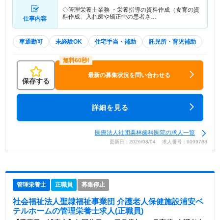
◇管理栄養士業務 ・栄養指導の資料作成（食育の資
料作成、入れ歯や矯正中の患者さ…
仕事内容
車通勤可
未経験OK
住宅手当・補助
託児所・育児補助
最新の募集状況を問い合わせる
保存する
詳細を見る
医療法人社団栗林歯科医院の求人一覧
更新日：2026/08/04 求人番号：9099788
管理栄養士
正職員
募集停止
社会福祉法人聖隷福祉事業団 介護老人保健施設浦安ベ
テルホーム
の管理栄養士求人(正職員)