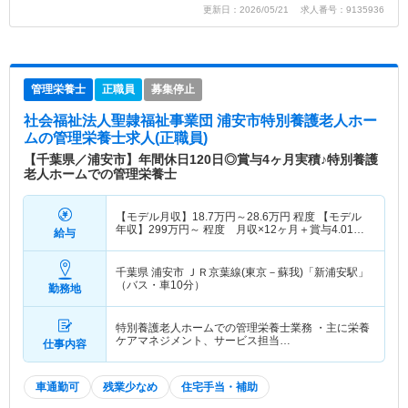
更新日：2026/05/21 求人番号：9135936
管理栄養士
正職員
募集停止
社会福祉法人聖隷福祉事業団 浦安市特別養護老人ホー
ム
の管理栄養士求人(正職員)
【千葉県／浦安市】年間休日120日◎賞与4ヶ月実積♪特別養護
老人ホームでの管理栄養士
【モデル月収】
18.7
万円～
28.6
万円
程度 【モデル
年収】
299
万円～
程度 月収×12ヶ月＋賞与4.01ヶ
給与
月想定
千葉県 浦安市
ＪＲ京葉線(東京－蘇我)「新浦安駅」
（バス・車10分）
勤務地
特別養護老人ホームでの管理栄養士業務 ・主に栄養
ケアマネジメント、サービス担当…
仕事内容
車通勤可
残業少なめ
住宅手当・補助