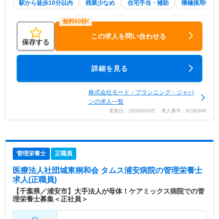
駅から徒歩10分以内
残業少なめ
住宅手当・補助
積極採用中
この求人を問い合わせる
保存する
詳細を見る
株式会社モード・プランニング・ジャパ
ンの求人一覧
更新日：2026/03/05 求人番号：9138366
管理栄養士
正職員
医療法人社団城東桐和会 タムス浦安病院
の管理栄養士
求人(正職員)
【千葉県／浦安市】大手法人が母体！ケアミックス病院での管
理栄養士募集＜正社員＞