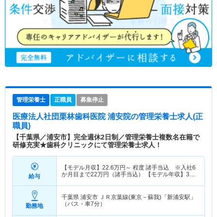
管理栄養士
正職員
募集停止
医療法人社団栗林歯科医院 浦安院
の管理栄養士求人(正
職員)
【千葉県／浦安市】完全週休2日制／管理栄養士複数名在籍で
研修充実★歯科クリニックにて管理栄養士求人！
【モデル月収】
22.6
万円～
程度 諸手当込 ※入社6
か月目まで22万円（諸手当込） 【モデル年収】
304
給与
万円～
程度 ※2年目モデル
千葉県 浦安市
ＪＲ京葉線(東京－蘇我)「新浦安駅」
（バス・車7分）
勤務地