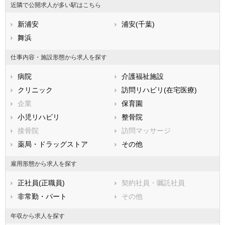
近隣で公開求人が多い駅はこちら
石川県
福井県
岐阜県
静岡県
新浦安
愛知県
浦安(千葉)
三重県
滋賀県
舞浜
京都府
大阪府
兵庫県
奈良県
和歌山県
仕事内容・施設形態から求人を探す
鳥取県
島根県
岡山県
病院
介護福祉施設
広島県
山口県
徳島県
クリニック
訪問リハビリ(在宅医療)
香川県
愛媛県
高知県
企業
保育園
福岡県
佐賀県
長崎県
小児リハビリ
整骨院
熊本県
大分県
宮崎県
接骨院
訪問マッサージ
鹿児島県
沖縄県
薬局・ドラッグストア
その他
雇用形態から求人を探す
正社員(正職員)
契約社員・嘱託社員
非常勤・パート
その他
年収から求人を探す