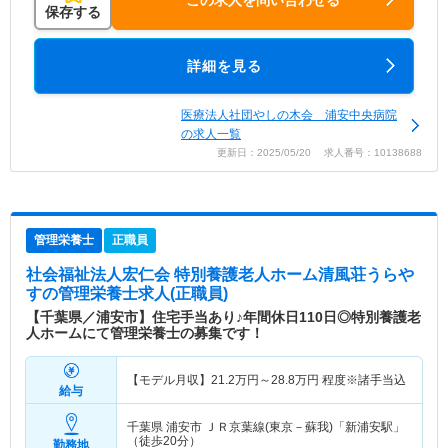
この求人を問い合わせる
保存する
詳細を見る
医療法人社団やしの木会 浦安中央病院
の求人一覧
更新日：2025/05/20 求人番号：10138688
管理栄養士
正職員
社会福祉法人宏仁会 特別養護老人ホーム清風荘うらや
す
の管理栄養士求人(正職員)
【千葉県／浦安市】住宅手当あり♪年間休日110日◎特別養護老
人ホームにて管理栄養士の募集です！
【モデル月収】
21.2
万円～
28.8
万円
程度※諸手当込
給与
千葉県 浦安市
ＪＲ京葉線(東京－蘇我)「新浦安駅」
（徒歩20分）
勤務地