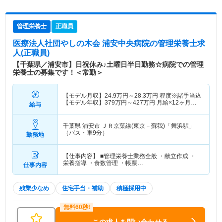
管理栄養士
正職員
医療法人社団やしの木会 浦安中央病院
の管理栄養士求
人(正職員)
【千葉県／浦安市】日祝休み♪土曜日半日勤務☆病院での管理
栄養士の募集です！＜常勤＞
【モデル月収】
24.9
万円～
28.3
万円
程度※諸手当込
【モデル年収】
379
万円～
427
万円
月給×12ヶ月＋
給与
賞与4.00ヶ月想定
千葉県 浦安市
ＪＲ京葉線(東京－蘇我)「舞浜駅」
（バス・車9分）
勤務地
【仕事内容】 ■管理栄養士業務全般 ・献立作成 ・
栄養指導 ・食数管理 ・帳票…
仕事内容
残業少なめ
住宅手当・補助
積極採用中