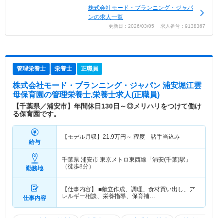
株式会社モード・プランニング・ジャパ
ンの求人一覧
更新日：2026/03/05 求人番号：9138367
管理栄養士
栄養士
正職員
株式会社モード・プランニング・ジャパン 浦安堀江雲
母保育園
の管理栄養士,栄養士求人(正職員)
【千葉県／浦安市】年間休日130日～◎メリハリをつけて働け
る保育園です。
【モデル月収】
21.9
万円～
程度 諸手当込み
給与
千葉県 浦安市
東京メトロ東西線「浦安(千葉)駅」
（徒歩8分）
勤務地
【仕事内容】 ■献立作成、調理、食材買い出し、ア
レルギー相談、栄養指導、保育補…
仕事内容