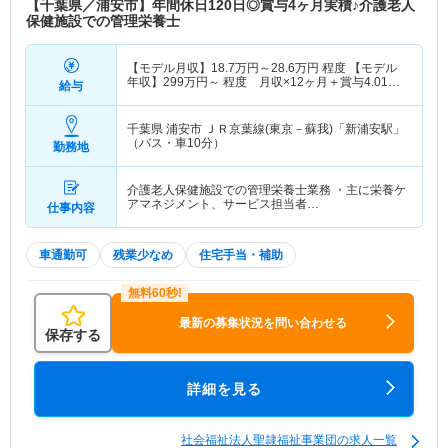
【千葉県／浦安市】年間休日120日◎賞与4ヶ月実積♪介護老人
保健施設での管理栄養士
【モデル月収】
18.7
万円～
28.6
万円
程度 【モデル
年収】
299
万円～
程度 月収×12ヶ月＋賞与4.01ヶ
給与
月想定
千葉県 浦安市
ＪＲ京葉線(東京－蘇我)「新浦安駅」
（バス・車10分）
勤務地
介護老人保健施設での管理栄養士業務 ・主に栄養ケ
アマネジメント、サービス担当者…
仕事内容
車通勤可
残業少なめ
住宅手当・補助
最新の募集状況を問い合わせる
保存する
詳細を見る
社会福祉法人聖隷福祉事業団の求人一覧