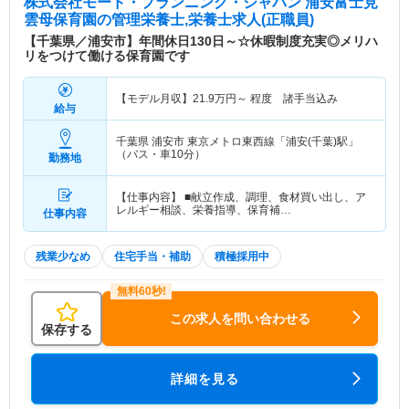
株式会社モード・プランニング・ジャパン 浦安富士見
雲母保育園
の管理栄養士,栄養士求人(正職員)
【千葉県／浦安市】年間休日130日～☆休暇制度充実◎メリハ
リをつけて働ける保育園です
【モデル月収】
21.9
万円～
程度 諸手当込み
給与
千葉県 浦安市
東京メトロ東西線「浦安(千葉)駅」
（バス・車10分）
勤務地
【仕事内容】 ■献立作成、調理、食材買い出し、ア
レルギー相談、栄養指導、保育補…
仕事内容
残業少なめ
住宅手当・補助
積極採用中
この求人を問い合わせる
保存する
詳細を見る