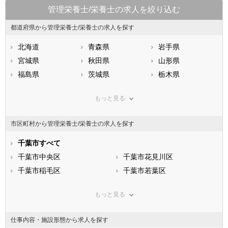
管理栄養士/栄養士の求人を絞り込む
都道府県から管理栄養士/栄養士の求人を探す
北海道
青森県
岩手県
宮城県
秋田県
山形県
福島県
茨城県
栃木県
群馬県
埼玉県
千葉県
もっと見る
東京都
神奈川県
新潟県
山梨県
長野県
富山県
市区町村から管理栄養士/栄養士の求人を探す
石川県
福井県
岐阜県
静岡県
千葉市すべて
愛知県
三重県
滋賀県
千葉市中央区
京都府
千葉市花見川区
大阪府
兵庫県
千葉市稲毛区
奈良県
千葉市若葉区
和歌山県
鳥取県
千葉市緑区
島根県
千葉市美浜区
岡山県
もっと見る
広島県
市部
山口県
徳島県
香川県
銚子市
愛媛県
市川市
高知県
仕事内容・施設形態から求人を探す
福岡県
船橋市
佐賀県
館山市
長崎県