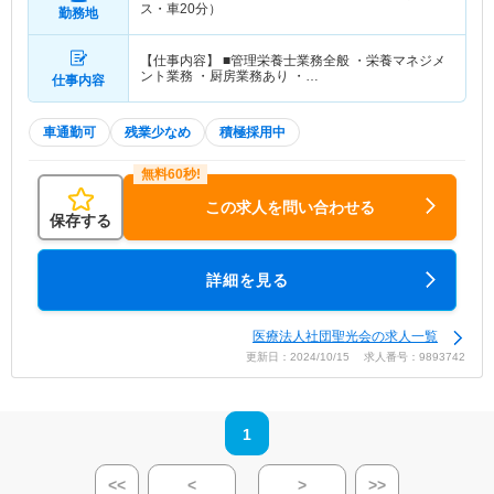
ス・車20分）
勤務地
【仕事内容】 ■管理栄養士業務全般 ・栄養マネジメ
ント業務 ・厨房業務あり ・…
仕事内容
車通勤可
残業少なめ
積極採用中
この求人を問い合わせる
保存する
詳細を見る
医療法人社団聖光会の求人一覧
更新日：2024/10/15 求人番号：9893742
1
<<
<
>
>>