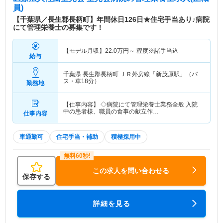
員)
【千葉県／長生郡長柄町】年間休日126日★住宅手当あり♪病院
にて管理栄養士の募集です！
【モデル月収】
22.0
万円～
程度※諸手当込
給与
千葉県 長生郡長柄町
ＪＲ外房線「新茂原駅」（バ
ス・車18分）
勤務地
【仕事内容】 ◇病院にて管理栄養士業務全般 入院
中の患者様、職員の食事の献立作…
仕事内容
車通勤可
住宅手当・補助
積極採用中
この求人を問い合わせる
保存する
詳細を見る