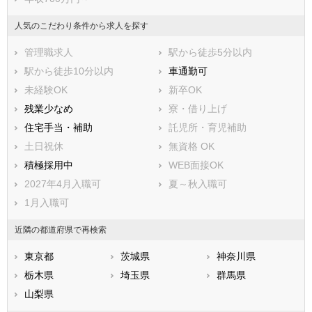
印旛郡酒々井町
印旛郡栄町
香取郡神崎町
香取郡多古町
人気のこだわり条件から求人を探す
香取郡東庄町
山武郡九十九里町
管理職求人
駅から徒歩5分以内
山武郡芝山町
山武郡横芝光町
駅から徒歩10分以内
車通勤可
長生郡一宮町
長生郡睦沢町
未経験OK
新卒OK
長生郡長生村
長生郡白子町
残業少なめ
寮・借り上げ
長生郡長柄町
長生郡長南町
住宅手当・補助
託児所・育児補助
夷隅郡大多喜町
夷隅郡御宿町
土日祝休
無資格 OK
安房郡鋸南町
積極採用中
WEB面接OK
2027年4月入職可
夏～秋入職可
1月入職可
近隣の都道府県で再検索
東京都
茨城県
神奈川県
栃木県
埼玉県
群馬県
山梨県