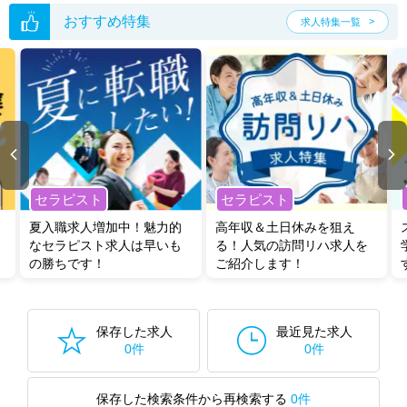
た求人特集
をぜひご活用ください。
転職支援の他、情報収集や募集状況の確認も、お気軽にご相談くださ
おすすめ特集
求人特集一覧
い。
セラピスト
セラピスト
夏入職求人増加中！魅力的
高年収＆土日休みを狙え
なセラピスト求人は早いも
る！人気の訪問リハ求人を
の勝ちです！
ご紹介します！
保存した求人
最近見た求人
0件
0件
保存した検索条件から再検索する
0件