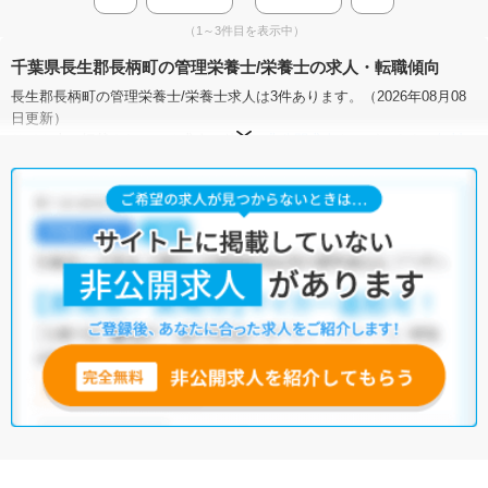
（1～3件目を表示中）
千葉県長生郡長柄町の管理栄養士/栄養士の求人・転職傾向
長生郡長柄町の管理栄養士/栄養士求人は3件あります。（2026年08月08
日更新）
サイト上に掲載されている求人の他に、
非公開求人
もございます。
無料
転職支援サービス
にお申し込みいただくと、全求人からご希望条件に合
う求人を提案させていただきます。
長生郡長柄町の管理栄養士/栄養士求人では以下のような条件が人気で
す。
・
積極採用中
・
残業少なめ
・
住宅手当・補助あり
・
正社員(正職員)
・
病院
・
介護福祉施設
他の条件でも人気の求人がございますので、「こだわり条件」から検索
いただくか、お気軽にお問い合わせください。
全国の管理栄養士/栄養士求人
から検索いただくことも可能です。
無料転職支援サービス
にお申し込みいただくと、ご希望条件をヒアリン
グした上で求人をご提案いたします。
ご希望条件がまだ定まっていない方は
人気の希望条件をピックアップし