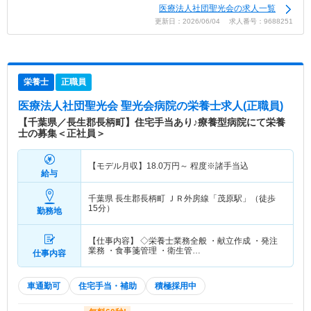
医療法人社団聖光会の求人一覧
更新日：2026/06/04 求人番号：9688251
栄養士
正職員
医療法人社団聖光会 聖光会病院
の栄養士求人(正職員)
【千葉県／長生郡長柄町】住宅手当あり♪療養型病院にて栄養
士の募集＜正社員＞
【モデル月収】
18.0
万円～
程度※諸手当込
給与
千葉県 長生郡長柄町
ＪＲ外房線「茂原駅」（徒歩
15分）
勤務地
【仕事内容】 ◇栄養士業務全般 ・献立作成 ・発注
業務 ・食事箋管理 ・衛生管…
仕事内容
車通勤可
住宅手当・補助
積極採用中