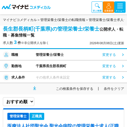
マイナビコメディカル
管理栄養士/栄養士の転職情報
管理栄養士/栄養士求人
長生郡長柄町(千葉県)の管理栄養士/栄養士
公開求人・転
職・募集情報一覧
3
求人数
件
※非公開求人を除く
2026年08月08日(土)更新
職種
管理栄養士/栄養士
変更する
勤務地
千葉県長生郡長柄町
変更する
求人条件
その他求人条件未設定
変更する
この検索条件を保存する
条件をクリア
管理栄養士
正職員
医療法人社団聖光会 聖光会病院
の管理栄養士求人(正職