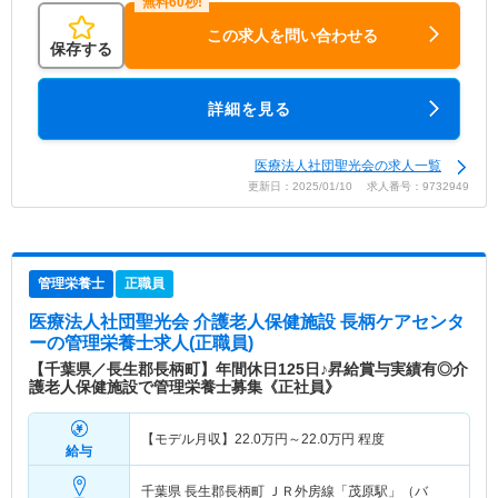
この求人を問い合わせる
保存する
詳細を見る
医療法人社団聖光会の求人一覧
更新日：2025/01/10 求人番号：9732949
管理栄養士
正職員
医療法人社団聖光会 介護老人保健施設 長柄ケアセンタ
ー
の管理栄養士求人(正職員)
【千葉県／長生郡長柄町】年間休日125日♪昇給賞与実績有◎介
護老人保健施設で管理栄養士募集《正社員》
【モデル月収】
22.0
万円～
22.0
万円
程度
給与
千葉県 長生郡長柄町
ＪＲ外房線「茂原駅」（バ