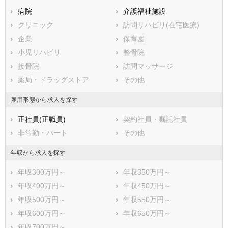
熊本県
木更津市
病院
大分県
松戸市
介護福祉施設
宮崎県
鹿児島県
野田市
クリニック
沖縄県
茂原市
訪問リハビリ(在宅医療)
成田市
企業
佐倉市
保育園
東金市
小児リハビリ
旭市
整骨院
習志野市
接骨院
柏市
訪問マッサージ
勝浦市
薬局・ドラッグストア
市原市
その他
流山市
八千代市
雇用形態から求人を探す
我孫子市
鴨川市
正社員(正職員)
契約社員・嘱託社員
鎌ケ谷市
君津市
非常勤・パート
その他
富津市
浦安市
四街道市
袖ケ浦市
年収から求人を探す
八街市
印西市
年収300万円～
年収350万円～
白井市
富里市
年収400万円～
年収450万円～
南房総市
匝瑳市
年収500万円～
年収550万円～
香取市
山武市
年収600万円～
年収650万円～
いすみ市
大網白里市
年収700万円～