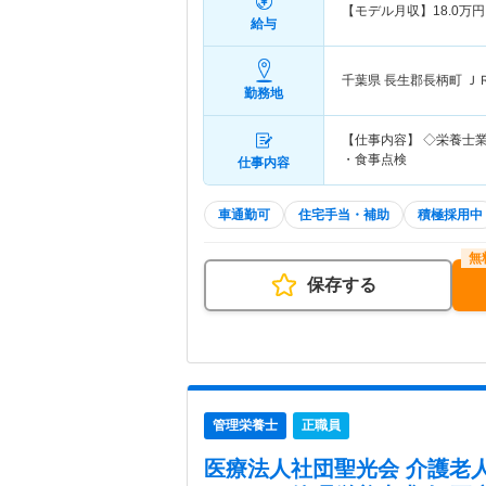
【モデル月収】
18.0
万円
給与
千葉県 長生郡長柄町
Ｊ
勤務地
【仕事内容】 ◇栄養士業
・食事点検
仕事内容
車通勤可
住宅手当・補助
積極採用中
保存する
管理栄養士
正職員
医療法人社団聖光会 介護老