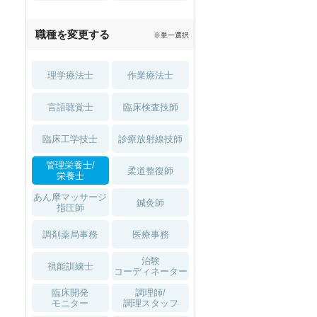
職種を変更する
※単一選択
理学療法士
作業療法士
言語聴覚士
臨床検査技師
臨床工学技士
診療放射線技師
管理栄養士/
柔道整復師
栄養士
あん摩マッサージ
鍼灸師
指圧師
調剤薬局事務
医療事務
治験
視能訓練士
コーディネーター
臨床開発
調理師/
モニター
調理スタッフ