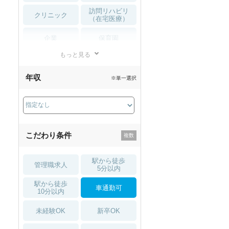
訪問リハビリ
クリニック
（在宅医療）
企業
保育園
もっと見る
小児リハビリ
整骨院
年収
※単一選択
接骨院
訪問マッサージ
薬局・
その他
ドラッグストア
こだわり条件
駅から徒歩
管理職求人
5分以内
駅から徒歩
車通勤可
10分以内
未経験OK
新卒OK