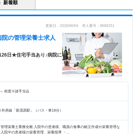
新着順
更新日：2026/06/04 求人番号：9688251
病院
の管理栄養士求人
26日★住宅手当あり♪病院に
～
程度※諸手当込
Ｒ外房線「新茂原駅」（バス・車18分）
て管理栄養士業務全般 入院中の患者様、職員の食事の献立作成や栄養管理な
・入院中の患者様の栄養管理、栄養指導 ・…