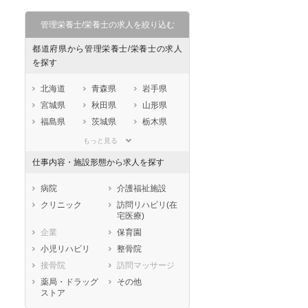
管理栄養士/栄養士の求人を絞り込む
都道府県から管理栄養士/栄養士の求人
を探す
北海道
青森県
岩手県
宮城県
秋田県
山形県
セラピスト
セラピスト
福島県
茨城県
栃木県
群馬県
埼玉県
千葉県
ートダ
世の中の需要の高まりととも
ワークライフバランス重視派
もっと見る
スト向け
に増加傾向の「介護施設」求
の方へ！なぜ120日が基準？
東京都
神奈川県
新潟県
仕事内容・施設形態から求人を探す
人をご紹介！
数え方も解説
山梨県
長野県
富山県
石川県
福井県
岐阜県
病院
介護福祉施設
静岡県
愛知県
三重県
クリニック
訪問リハビリ(在
宅医療)
滋賀県
京都府
大阪府
企業
保育園
兵庫県
奈良県
和歌山県
小児リハビリ
整骨院
鳥取県
島根県
岡山県
接骨院
訪問マッサージ
広島県
山口県
徳島県
薬局・ドラッグ
その他
香川県
愛媛県
高知県
ストア
福岡県
佐賀県
長崎県