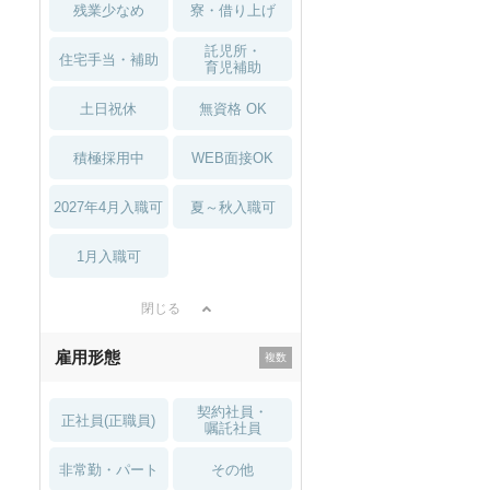
残業少なめ
寮・借り上げ
託児所・
住宅手当・補助
育児補助
土日祝休
無資格 OK
積極採用中
WEB面接OK
2027年4月入職可
夏～秋入職可
1月入職可
閉じる
雇用形態
契約社員・
正社員(正職員)
嘱託社員
非常勤・パート
その他