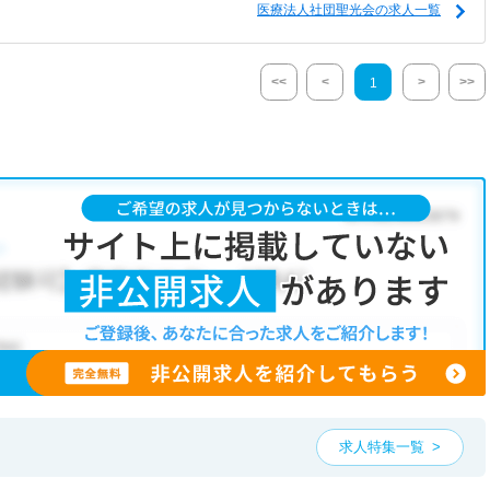
医療法人社団聖光会の求人一覧
<<
<
>
>>
1
求人特集一覧