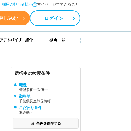
採用ご担当者様へ
マイページでできること
申し込む
ログイン
援情報
キャリアアドバイザー紹介
拠点一覧
選択中の検索条件
職種
管理栄養士/栄養士
勤務地
千葉県長生郡長柄町
こだわり条件
車通勤可
条件を保存する