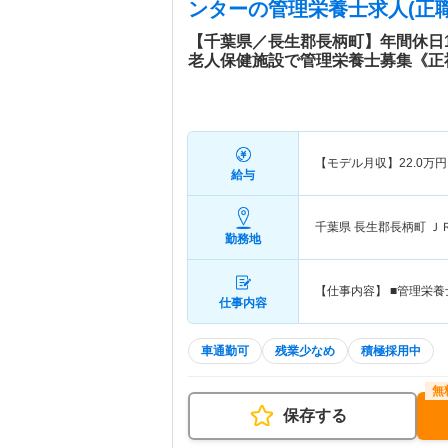
ンター
の管理栄養士求人(正職
【千葉県／長生郡長柄町】年間休日1
老人保健施設で管理栄養士募集《正
【モデル月収】
22.0
万円
給与
千葉県 長生郡長柄町
Ｊ
勤務地
【仕事内容】 ■管理栄養
仕事内容
車通勤可
残業少なめ
積極採用中
保存する