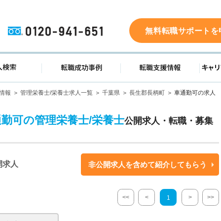
0120-941-651
無料転職サポートを
ド
求人検索
転職成功事例
転職支
情報
管理栄養士/栄養士求人一覧
千葉県
長生郡長柄町
車通勤可の求人
通勤可の管理栄養士/栄養士
公開求人・転職・募集
開求人
非公開求人を含めて紹介してもらう
<<
<
>
>>
1