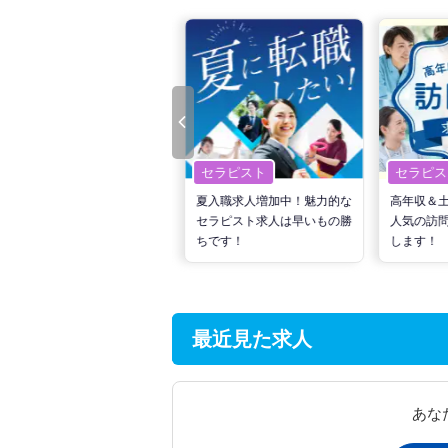
セラピスト
セラピスト
セラピス
転職で高収入を狙う！計画的
夏入職求人増加中！魅力的な
高年収＆
な活動でPTの好条件求人を
セラピスト求人は早いもの勝
人気の訪
見つけるには？
ちです！
します！
最近見た求人
あな