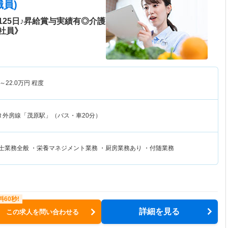
員)
25日♪昇給賞与実績有◎介護
社員》
～
22.0
万円
程度
Ｒ外房線「茂原駅」（バス・車20分）
士業務全般 ・栄養マネジメント業務 ・厨房業務あり ・付随業務
詳細を見る
この求人を問い合わせる