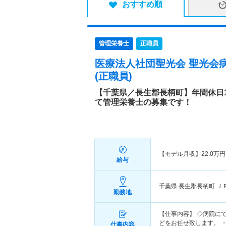
おすすめ順
管理栄養士
正職員
医療法人社団聖光会 聖光会
(正職員)
【千葉県／長生郡長柄町】年間休日1
て管理栄養士の募集です！
【モデル月収】
22.0
万円
給与
千葉県 長生郡長柄町
Ｊ
勤務地
【仕事内容】 ◇病院に
どをお任せ致します。 
仕事内容