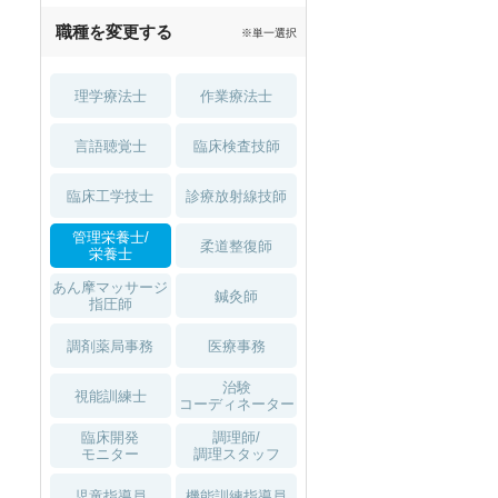
職種を変更する
※単一選択
理学療法士
作業療法士
言語聴覚士
臨床検査技師
臨床工学技士
診療放射線技師
管理栄養士/
柔道整復師
栄養士
あん摩マッサージ
鍼灸師
指圧師
調剤薬局事務
医療事務
治験
視能訓練士
コーディネーター
臨床開発
調理師/
モニター
調理スタッフ
児童指導員
機能訓練指導員