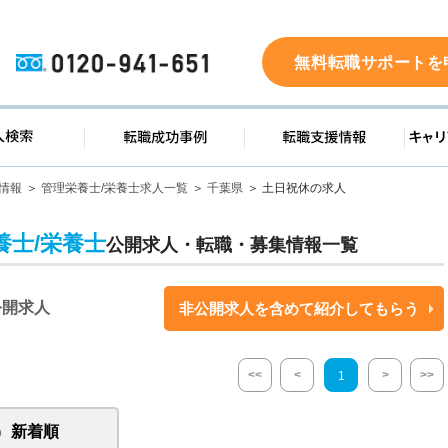
0120-941-651
無料転職サポートを
ド
求人検索
転職成功事例
転職支
情報
管理栄養士/栄養士求人一覧
千葉県
土日祝休の求人
士/栄養士
公開求人・転職・募集情報一覧
公開求人
非公開求人を含めて紹介してもらう
<<
<
>
>>
1
新着順