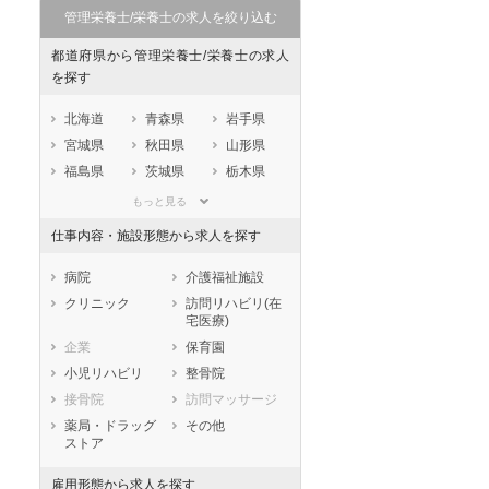
管理栄養士/栄養士の求人を絞り込む
都道府県から管理栄養士/栄養士の求人
を探す
北海道
青森県
岩手県
宮城県
秋田県
山形県
福島県
茨城県
栃木県
群馬県
埼玉県
千葉県
もっと見る
東京都
神奈川県
新潟県
仕事内容・施設形態から求人を探す
山梨県
長野県
富山県
石川県
福井県
岐阜県
病院
介護福祉施設
静岡県
愛知県
三重県
クリニック
訪問リハビリ(在
宅医療)
滋賀県
京都府
大阪府
企業
保育園
兵庫県
奈良県
和歌山県
小児リハビリ
整骨院
鳥取県
島根県
岡山県
接骨院
訪問マッサージ
広島県
山口県
徳島県
薬局・ドラッグ
その他
香川県
愛媛県
高知県
ストア
福岡県
佐賀県
長崎県
雇用形態から求人を探す
熊本県
大分県
宮崎県