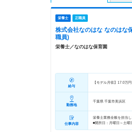
栄養士
正職員
株式会社なのはな なのはな
職員)
栄養士／なのはな保育園
【モデル月収】
17.0
万円
給与
千葉県 千葉市美浜区
勤務地
栄養士業務全般を担当して
■開所日：月曜日～土曜日 
仕事内容