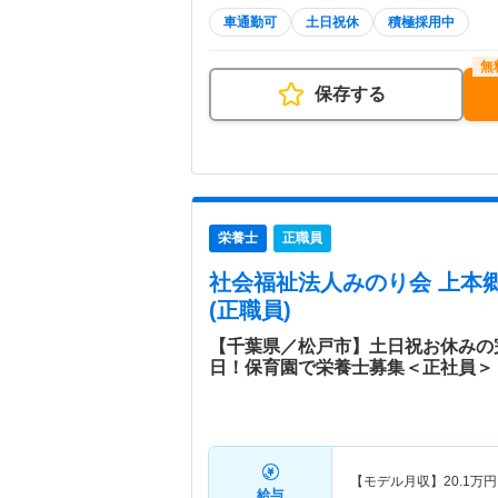
車通勤可
土日祝休
積極採用中
保存する
栄養士
正職員
社会福祉法人みのり会 上本
(正職員)
【千葉県／松戸市】土日祝お休みの完
日！保育園で栄養士募集＜正社員＞
【モデル月収】
20.1
万円
給与