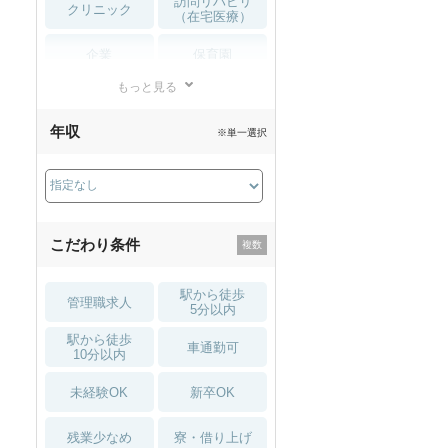
訪問リハビリ
クリニック
（在宅医療）
企業
保育園
もっと見る
小児リハビリ
整骨院
年収
※単一選択
接骨院
訪問マッサージ
薬局・
その他
ドラッグストア
こだわり条件
駅から徒歩
管理職求人
5分以内
駅から徒歩
車通勤可
10分以内
未経験OK
新卒OK
残業少なめ
寮・借り上げ