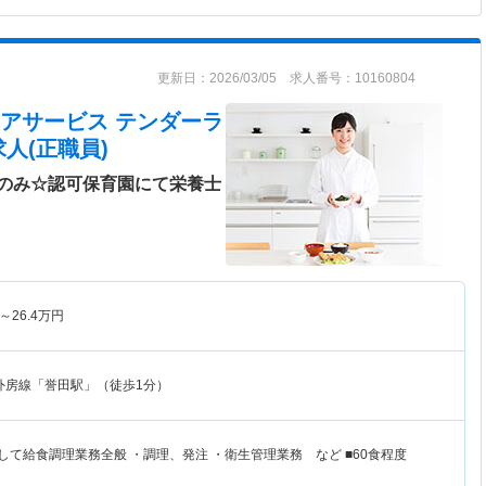
更新日：2026/03/05 求人番号：10160804
アサービス テンダーラ
人(正職員)
のみ☆認可保育園にて栄養士
～
26.4
万円
外房線「誉田駅」（徒歩1分）
して給食調理業務全般 ・調理、発注 ・衛生管理業務 など ■60食程度