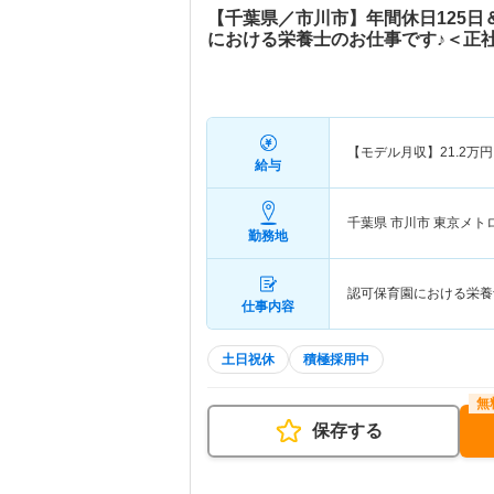
【千葉県／市川市】年間休日125
における栄養士のお仕事です♪＜正
【モデル月収】
21.2
万円
給与
千葉県 市川市
東京メト
勤務地
認可保育園における栄養
仕事内容
土日祝休
積極採用中
保存する