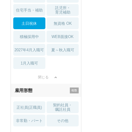
託児所・
住宅手当・補助
育児補助
土日祝休
無資格 OK
積極採用中
WEB面接OK
2027年4月入職可
夏～秋入職可
1月入職可
閉じる
雇用形態
契約社員・
正社員(正職員)
嘱託社員
非常勤・パート
その他