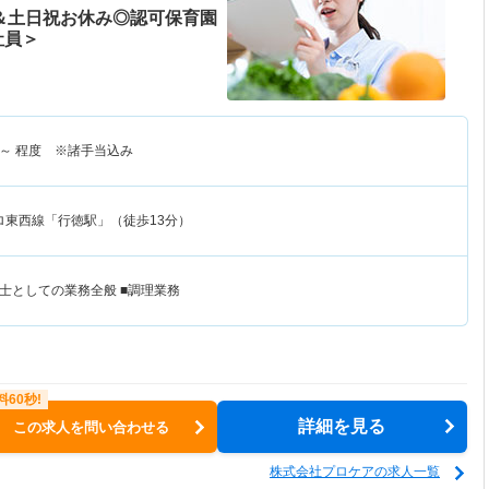
日＆土日祝お休み◎認可保育園
社員＞
～
程度 ※諸手当込み
ロ東西線「行徳駅」（徒歩13分）
士としての業務全般 ■調理業務
詳細を見る
この求人を問い合わせる
株式会社プロケアの求人一覧