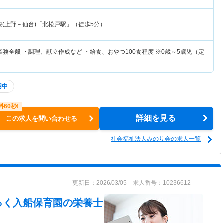
線(上野－仙台)「北松戸駅」（徒歩5分）
務全般 ・調理、献立作成など ・給食、おやつ100食程度 ※0歳～5歳児（定
用中
詳細を見る
この求人を問い合わせる
社会福祉法人みのり会の求人一覧
更新日：2026/03/05 求人番号：10236612
っく入船保育園
の栄養士