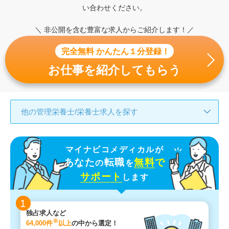
い合わせください。
＼ 非公開を含む豊富な求人からご紹介します！／
完全無料 かんたん１分登録！
お仕事を紹介してもらう
他の管理栄養士/栄養士求人を探す
マイナビコメディカルが
あなた
転職
無料
で
の
を
サポート
します
1
独占求人など
※
64,000件
以上
の中から選定！