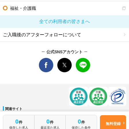
福祉・介護職
全ての利用者の皆さまへ
ご入職後のアフターフォローについて
公式SNSアカウント
関連サイト
マイナビDOCTOR
│
マイナビ看護師
│
マイナビ薬剤師
│
マイナビ保育士
0
0
0
件
件
件
運営会社
無料登録
保存した求人
最近見た求人
保存した条件
会社概要
│
ご利用規約
│
個人情報保護方針
│
サイトマップ
│
お問い合わせ