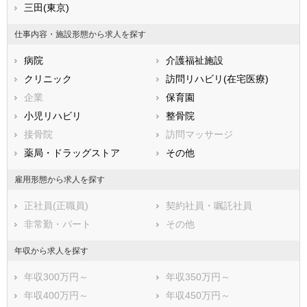
兵庫県
三田(東京)
奈良県
和歌山県
鳥取県
島根県
岡山県
仕事内容・施設形態から求人を探す
広島県
山口県
徳島県
病院
介護福祉施設
香川県
愛媛県
高知県
クリニック
訪問リハビリ(在宅医療)
福岡県
佐賀県
長崎県
企業
保育園
熊本県
大分県
宮崎県
小児リハビリ
整骨院
鹿児島県
沖縄県
接骨院
訪問マッサージ
薬局・ドラッグストア
その他
雇用形態から求人を探す
正社員(正職員)
契約社員・嘱託社員
非常勤・パート
その他
年収から求人を探す
年収300万円～
年収350万円～
年収400万円～
年収450万円～