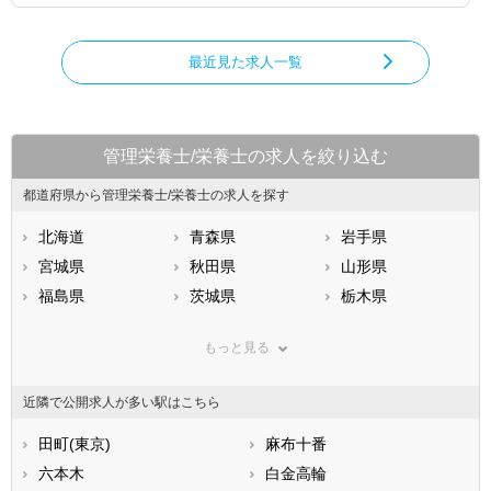
最近見た求人一覧
管理栄養士/栄養士の求人を絞り込む
都道府県から管理栄養士/栄養士の求人を探す
北海道
青森県
岩手県
宮城県
秋田県
山形県
福島県
茨城県
栃木県
群馬県
埼玉県
千葉県
もっと見る
東京都
神奈川県
新潟県
山梨県
長野県
富山県
近隣で公開求人が多い駅はこちら
石川県
福井県
岐阜県
静岡県
田町(東京)
愛知県
麻布十番
三重県
滋賀県
六本木
京都府
白金高輪
大阪府