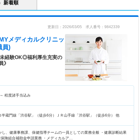
新着順
更新日：2026/03/05 求人番号：9842339
 MYメディカルクリニッ
員)
♪未経験OK◎福利厚生充実の
員》
～
程度諸手当込み
ロ半蔵門線「渋谷駅」（徒歩6分）ＪＲ山手線「渋谷駅」（徒歩6分） 他
かし、健康事務課、保健指導チームの一員としての業務全般 ・健康診断結果
康保険組合補助金申請業務 ・メディカルア…