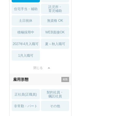
託児所・
住宅手当・補助
育児補助
土日祝休
無資格 OK
積極採用中
WEB面接OK
2027年4月入職可
夏～秋入職可
1月入職可
閉じる
雇用形態
契約社員・
正社員(正職員)
嘱託社員
非常勤・パート
その他