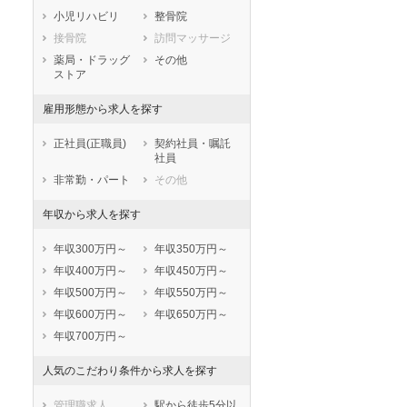
小児リハビリ
整骨院
鹿児島県
沖縄県
接骨院
訪問マッサージ
薬局・ドラッグ
その他
ストア
雇用形態から求人を探す
正社員(正職員)
契約社員・嘱託
社員
非常勤・パート
その他
年収から求人を探す
年収300万円～
年収350万円～
年収400万円～
年収450万円～
年収500万円～
年収550万円～
年収600万円～
年収650万円～
年収700万円～
人気のこだわり条件から求人を探す
管理職求人
駅から徒歩5分以