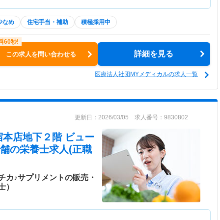
少なめ
住宅手当・補助
積極採用中
詳細を見る
この求人を問い合わせる
医療法人社団MYメディカルの求人一覧
更新日：2026/03/05 求人番号：9830802
宿本店地下２階 ビュー
舗
の栄養士求人(正職
チカ♪サプリメントの販売・
士）