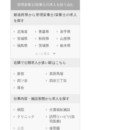
管理栄養士/栄養士の求人を絞り込む
都道府県から管理栄養士/栄養士の求人
を探す
北海道
青森県
岩手県
宮城県
秋田県
山形県
福島県
茨城県
栃木県
群馬県
埼玉県
千葉県
もっと見る
東京都
神奈川県
新潟県
近隣で公開求人が多い駅はこちら
山梨県
長野県
富山県
石川県
福井県
岐阜県
新宿
高田馬場
静岡県
愛知県
三重県
四ツ谷
四谷三丁目
滋賀県
京都府
大阪府
落合
兵庫県
奈良県
和歌山県
仕事内容・施設形態から求人を探す
鳥取県
島根県
岡山県
広島県
山口県
徳島県
病院
介護福祉施設
香川県
愛媛県
高知県
クリニック
訪問リハビリ(在
宅医療)
福岡県
佐賀県
長崎県
企業
保育園
熊本県
大分県
宮崎県