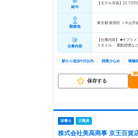
【モデル月収】
21.7
万円
給与
東京都 新宿区
ＪＲ山手
勤務地
【仕事内容】 ■サプリ
スタイル・ 運動習慣な
仕事内容
駅から徒歩5分以内
残業少なめ
積極
保存する
栄養士
正職員
株式会社美高商事 京王百貨