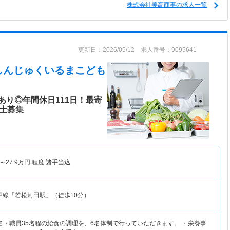
株式会社美高商事の求人一覧
更新日：2026/05/12 求人番号：9095641
しんじゅくいるまこども
あり◎年間休日111日！最寄
養士募集
～
27.9
万円
程度 諸手当込
戸線「若松河田駅」（徒歩10分）
3名・職員35名程の給食の調理を、6名体制で行っていただきます。 ・栄養事