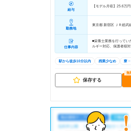
【モデル月収】
25.6
万円
給与
東京都 新宿区
ＪＲ総武
勤務地
■栄養士業務を行ってい
ルギー対応、保護者様対
仕事内容
駅から徒歩10分以内
残業少なめ
寮・
保存する