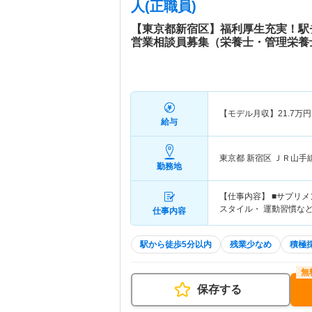
人(正職員)
【東京都新宿区】福利厚生充実！駅
営業相談員募集（栄養士・管理栄養
【モデル月収】
21.7
万円
給与
東京都 新宿区
ＪＲ山手
勤務地
【仕事内容】 ■サプリ
スタイル・ 運動習慣な
仕事内容
駅から徒歩5分以内
残業少なめ
積極
保存する