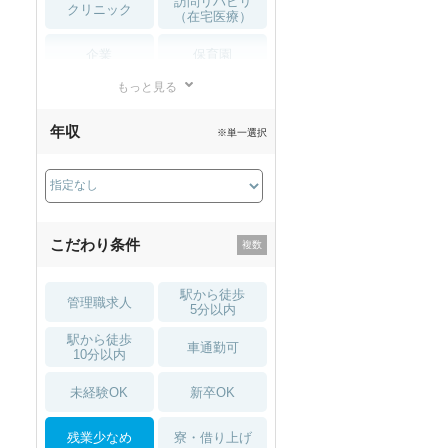
訪問リハビリ
クリニック
（在宅医療）
企業
保育園
もっと見る
小児リハビリ
整骨院
年収
※単一選択
接骨院
訪問マッサージ
薬局・
その他
ドラッグストア
こだわり条件
駅から徒歩
管理職求人
5分以内
駅から徒歩
車通勤可
10分以内
未経験OK
新卒OK
残業少なめ
寮・借り上げ