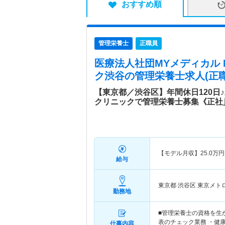
おすすめ順
管理栄養士
正職員
医療法人社団MYメディカル
ク渋谷
の管理栄養士求人(正職
【東京都／渋谷区】年間休日120日
クリニックで管理栄養士募集《正社
【モデル月収】
25.0
万円
給与
東京都 渋谷区
東京メト
勤務地
■管理栄養士の資格を生
表のチェック業務 ・健
仕事内容