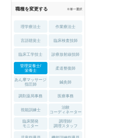
職種を変更する
※単一選択
理学療法士
作業療法士
言語聴覚士
臨床検査技師
臨床工学技士
診療放射線技師
管理栄養士/
柔道整復師
栄養士
あん摩マッサージ
鍼灸師
指圧師
調剤薬局事務
医療事務
治験
視能訓練士
コーディネーター
臨床開発
調理師/
モニター
調理スタッフ
児童指導員
機能訓練指導員