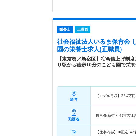
栄養士
正職員
社会福祉法人いるま保育会 
園
の栄養士求人(正職員)
【東京都／新宿区】宿舎借上げ制度
り駅から徒歩10分のこども園で栄
【モデル月収】
22.4
万円
給与
東京都 新宿区
都営大江
勤務地
【仕事内容】 ■園児14