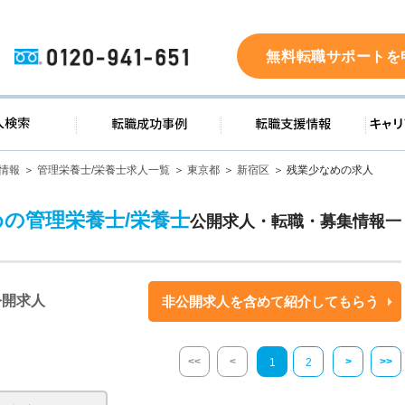
0120-941-651
無料転職サポートを
ド
求人検索
転職成功事例
転職支
情報
管理栄養士/栄養士求人一覧
東京都
新宿区
残業少なめの求人
めの管理栄養士/栄養士
公開求人・転職・募集情報一
公開求人
非公開求人を含めて紹介してもらう
<<
<
>
>>
1
2