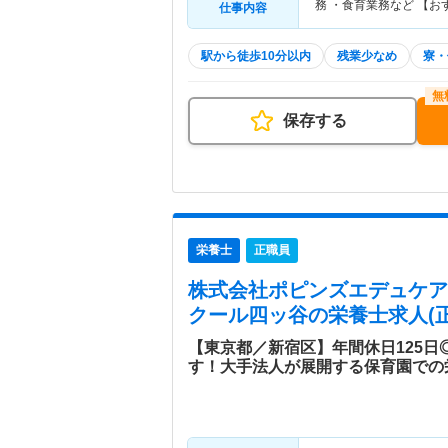
務 ・食育業務など 【お
仕事内容
駅から徒歩10分以内
残業少なめ
寮・
保存する
栄養士
正職員
株式会社ポピンズエデュケア
クール四ッ谷
の栄養士求人(
【東京都／新宿区】年間休日125日
す！大手法人が展開する保育園での