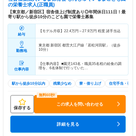
の栄養士求人(正職員)
【東京都／新宿区】宿舎借上げ制度あり◎年間休日111日！最
寄り駅から徒歩10分のこども園で栄養士募集
【モデル月収】
22.4
万円～
27.9
万円
程度 諸手当込
給与
東京都 新宿区
都営大江戸線「若松河田駅」（徒歩
10分）
勤務地
【仕事内容】 ■園児143名・職員35名程の給食の調
理を、6名体制で行っていた…
仕事内容
駅から徒歩10分以内
残業少なめ
寮・借り上げ
住宅手当・補助
この求人を問い合わせる
保存する
詳細を見る