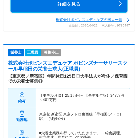
詳細を見る
株式会社ポピンズエデュケアの求人一覧
更新日：2026/04/22 求人番号：9786447
栄養士
正職員
募集停止
株式会社ポピンズエデュケア ポピンズナーサリースク
ール早稲田
の栄養士求人(正職員)
【東京都／新宿区】年間休日125日◎大手法人が母体／保育園
での栄養士募集◎
【モデル月収】
25.1
万円～
【モデル年収】
347
万円
～
401
万円
給与
東京都 新宿区
東京メトロ東西線「早稲田(メトロ)
駅」（徒歩3分）
勤務地
■栄養士業務を行っていただきます。 ・給食調理、
献立作成、食育についての指導、…