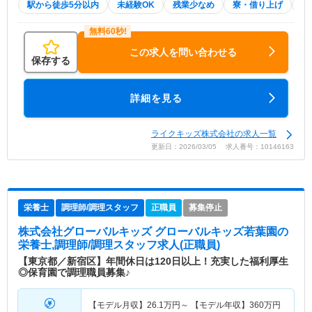
駅から徒歩5分以内
未経験OK
残業少なめ
寮・借り上げ
土
この求人を問い合わせる
保存する
詳細を見る
ライクキッズ株式会社の求人一覧
更新日：2026/03/05 求人番号：10146163
栄養士
調理師/調理スタッフ
正職員
募集停止
株式会社グローバルキッズ グローバルキッズ若葉園
の
栄養士,調理師/調理スタッフ求人(正職員)
【東京都／新宿区】年間休日は120日以上！充実した福利厚生
◎保育園で調理職員募集♪
【モデル月収】
26.1
万円～
【モデル年収】
360
万円