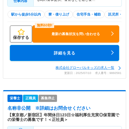
仕事内容
駅から徒歩5分以内
寮・借り上げ
住宅手当・補助
託児所・育児
最新の募集状況を問い合わせる
保存する
詳細を見る
株式会社グローバルキッズの求人一覧
更新日：2025/07/10 求人番号：9860581
栄養士
正職員
募集停止
名称非公開
※詳細はお問合せください
【東京都／新宿区】年間休日123日☆福利厚生充実◎保育園で
の栄養士の募集です！＜正社員＞