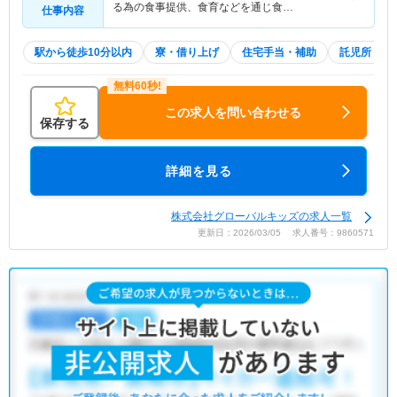
る為の食事提供、食育などを通じ食…
仕事内容
駅から徒歩10分以内
寮・借り上げ
住宅手当・補助
託児所・育
この求人を問い合わせる
保存する
詳細を見る
株式会社グローバルキッズの求人一覧
更新日：2026/03/05 求人番号：9860571