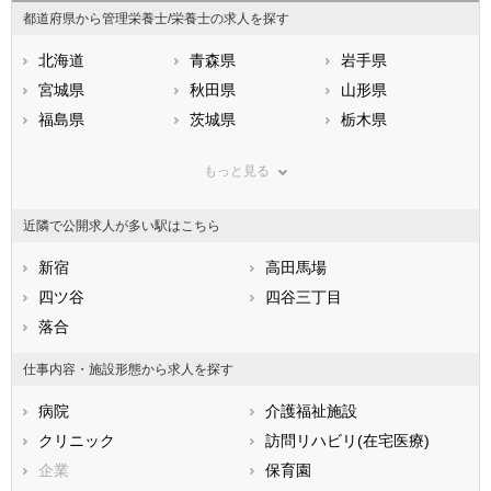
都道府県から管理栄養士/栄養士の求人を探す
北海道
青森県
岩手県
宮城県
秋田県
山形県
福島県
茨城県
栃木県
群馬県
埼玉県
千葉県
もっと見る
東京都
神奈川県
新潟県
山梨県
長野県
富山県
近隣で公開求人が多い駅はこちら
石川県
福井県
岐阜県
静岡県
新宿
愛知県
高田馬場
三重県
滋賀県
四ツ谷
京都府
四谷三丁目
大阪府
兵庫県
落合
奈良県
和歌山県
鳥取県
島根県
岡山県
仕事内容・施設形態から求人を探す
広島県
山口県
徳島県
病院
介護福祉施設
香川県
愛媛県
高知県
クリニック
訪問リハビリ(在宅医療)
福岡県
佐賀県
長崎県
企業
保育園
熊本県
大分県
宮崎県