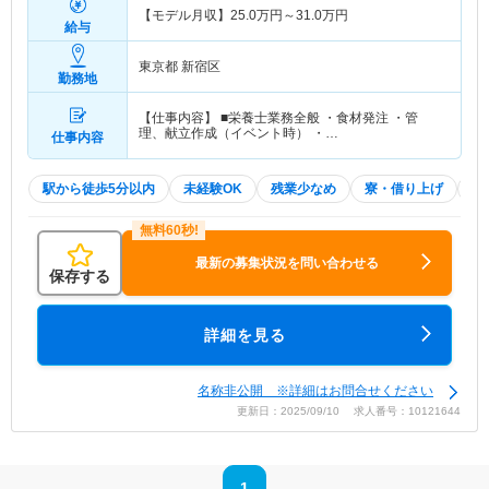
【モデル月収】
25.0
万円～
31.0
万円
給与
東京都 新宿区
勤務地
【仕事内容】 ■栄養士業務全般 ・食材発注 ・管
理、献立作成（イベント時） ・…
仕事内容
駅から徒歩5分以内
未経験OK
残業少なめ
寮・借り上げ
土
最新の募集状況を問い合わせる
保存する
詳細を見る
名称非公開 ※詳細はお問合せください
更新日：2025/09/10 求人番号：10121644
1