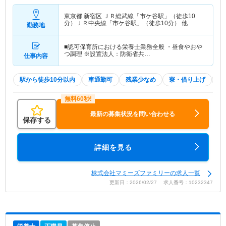
東京都 新宿区
ＪＲ総武線「市ケ谷駅」（徒歩10
分）ＪＲ中央線「市ケ谷駅」（徒歩10分） 他
勤務地
■認可保育所における栄養士業務全般 ・昼食やおや
つ調理 ※設置法人：防衛省共…
仕事内容
駅から徒歩10分以内
車通勤可
残業少なめ
寮・借り上げ
土
最新の募集状況を問い合わせる
保存する
詳細を見る
株式会社マミーズファミリーの求人一覧
更新日：2026/02/27 求人番号：10232347