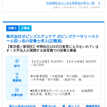
社会福祉法人いるま保育会の求人一覧
更新日：2026/05/12 求人番号：9095641
栄養士
正職員
株式会社ポピンズエデュケア ポピンズナーサリースク
ール四ッ谷
の栄養士求人(正職員)
【東京都／新宿区】年間休日125日◎食育にも力をいれていま
す！大手法人が展開する保育園での栄養士募集
【モデル月収】
25.6
万円～
【モデル年収】
363
万円
～
417
万円
給与
東京都 新宿区
ＪＲ総武線「市ケ谷駅」（徒歩7分）
ＪＲ中央線「市ケ谷駅」（徒歩7分） 他
勤務地
■栄養士業務を行っていただきます。 ・給食調理、
献立作成、食育についての指導、…
仕事内容
駅から徒歩10分以内
残業少なめ
寮・借り上げ
積極採用中