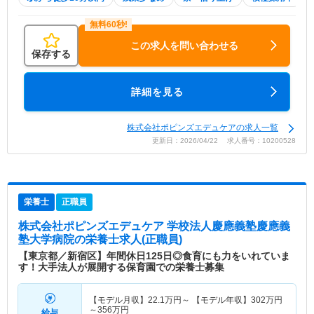
この求人を問い合わせる
保存する
詳細を見る
株式会社ポピンズエデュケアの求人一覧
更新日：2026/04/22 求人番号：10200528
栄養士
正職員
株式会社ポピンズエデュケア 学校法人慶應義塾慶應義
塾大学病院
の栄養士求人(正職員)
【東京都／新宿区】年間休日125日◎食育にも力をいれていま
す！大手法人が展開する保育園での栄養士募集
【モデル月収】
22.1
万円～
【モデル年収】
302
万円
～
356
万円
給与