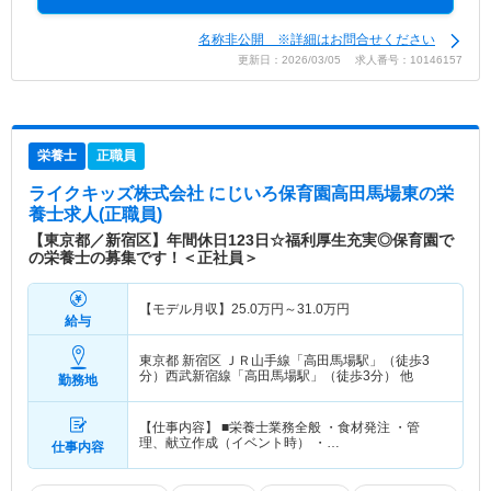
名称非公開 ※詳細はお問合せください
更新日：2026/03/05 求人番号：10146157
栄養士
正職員
ライクキッズ株式会社 にじいろ保育園高田馬場東
の栄
養士求人(正職員)
【東京都／新宿区】年間休日123日☆福利厚生充実◎保育園で
の栄養士の募集です！＜正社員＞
【モデル月収】
25.0
万円～
31.0
万円
給与
東京都 新宿区
ＪＲ山手線「高田馬場駅」（徒歩3
分）西武新宿線「高田馬場駅」（徒歩3分） 他
勤務地
【仕事内容】 ■栄養士業務全般 ・食材発注 ・管
理、献立作成（イベント時） ・…
仕事内容