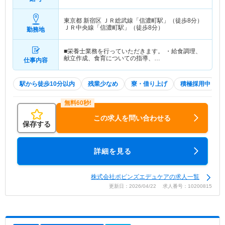
東京都 新宿区
ＪＲ総武線「信濃町駅」（徒歩8分）
ＪＲ中央線「信濃町駅」（徒歩8分）
勤務地
■栄養士業務を行っていただきます。 ・給食調理、
献立作成、食育についての指導、…
仕事内容
駅から徒歩10分以内
残業少なめ
寮・借り上げ
積極採用中
この求人を問い合わせる
保存する
詳細を見る
株式会社ポピンズエデュケアの求人一覧
更新日：2026/04/22 求人番号：10200815