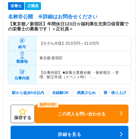
栄養士
正職員
名称非公開
※詳細はお問合せください
【東京都／新宿区】年間休日123日☆福利厚生充実◎保育園で
の栄養士の募集です！＜正社員＞
【モデル月収】
25.0
万円～
31.0
万円
給与
東京都 新宿区
勤務地
【仕事内容】 ■栄養士業務全般 ・食材発注 ・管
理、献立作成（イベント時） ・…
仕事内容
駅から徒歩5分以内
未経験OK
残業少なめ
寮・借り上げ
土
この求人を問い合わせる
保存する
詳細を見る