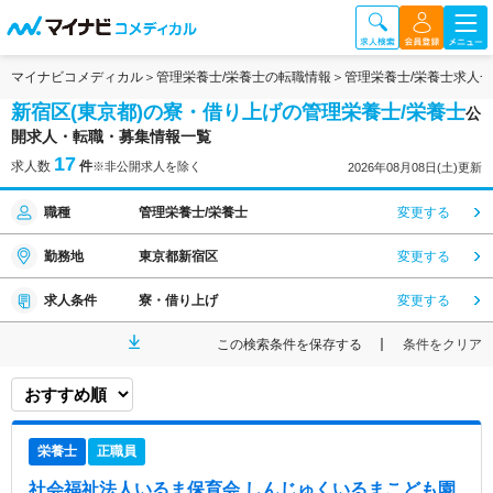
マイナビコメディカル
管理栄養士/栄養士の転職情報
管理栄養士/栄養士求人
新宿区(東京都)の寮・借り上げの管理栄養士/栄養士
公
開求人・転職・募集情報一覧
17
求人数
件
※非公開求人を除く
2026年08月08日(土)更新
職種
管理栄養士/栄養士
変更する
勤務地
東京都新宿区
変更する
求人条件
寮・借り上げ
変更する
この検索条件を保存する
条件をクリア
栄養士
正職員
社会福祉法人いるま保育会 しんじゅくいるまこども園