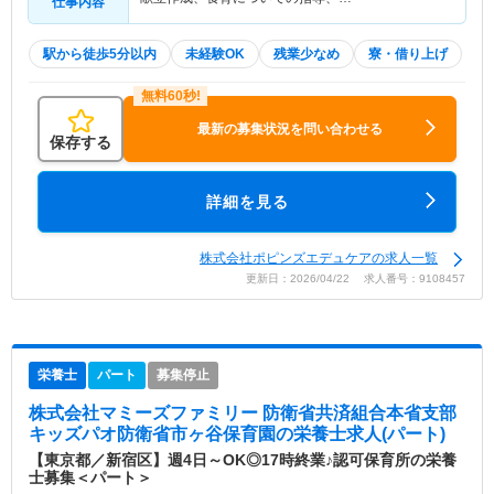
仕事内容
駅から徒歩5分以内
未経験OK
残業少なめ
寮・借り上げ
最新の募集状況を問い合わせる
保存する
詳細を見る
株式会社ポピンズエデュケアの求人一覧
更新日：2026/04/22 求人番号：9108457
栄養士
パート
募集停止
株式会社マミーズファミリー 防衛省共済組合本省支部
キッズパオ防衛省市ヶ谷保育園
の栄養士求人(パート)
【東京都／新宿区】週4日～OK◎17時終業♪認可保育所の栄養
士募集＜パート＞