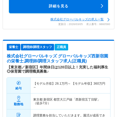
詳細を見る
株式会社グローバルキッズの求人一覧
更新日：2026/03/05 求人番号：9860580
栄養士
調理師/調理スタッフ
正職員
株式会社グローバルキッズ グローバルキッズ西新宿園
の栄養士,調理師/調理スタッフ求人(正職員)
【東京都／新宿区】年間休日は120日以上！充実した福利厚生
◎保育園で調理職員募集♪
【モデル月収】
26.1
万円～
【モデル年収】
360
万円
～
給与
東京都 新宿区
都営大江戸線「西新宿五丁目駅」
（徒歩7分）
勤務地
調理業務を担当していただきます。園児が成長でき