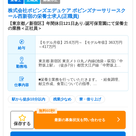
株式会社ポピンズエデュケア ポピンズナーサリースク
ール西新宿
の栄養士求人(正職員)
【東京都／新宿区】年間休日121日あり♪認可保育園にて栄養士
の業務＜正社員＞
【モデル月収】
25.6
万円～
【モデル年収】
363
万円
～
417
万円
給与
東京都 新宿区
東京メトロ丸ノ内線(池袋－荻窪)「中
野坂上駅」（徒歩7分）都営大江戸線「中野坂上
勤務地
駅」（徒歩7分）
■栄養士業務を行っていただきます。 ・給食調理、
献立作成、食育についての指導、…
仕事内容
駅から徒歩10分以内
残業少なめ
寮・借り上げ
最新の募集状況を問い合わせる
保存する