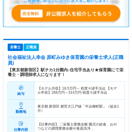
栄養士
正職員
社会福祉法人幸会 原町みゆき保育園
の栄養士求人(正職
員)
【東京都新宿区】駅チカ1分園内♪住宅手当あり★保育園にて栄
養士・調理師求人になります！
【モデル月収】
18.5
万円～
程度※諸手当込 【モデ
ル年収】
268
万円～
314
万円
程度※諸手当込
給与
東京都 新宿区
都営大江戸線「牛込柳町駅」（徒歩1
分）
勤務地
【仕事内容】 〇栄養士業務全般 園児の給食、おや
つなどの調理業務全般や食器洗浄…
仕事内容