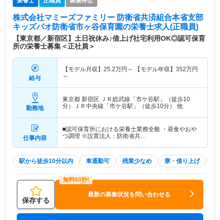
栄養士
正職員
募集停止
株式会社マミーズファミリー 防衛省共済組合本省支部
キッズパオ防衛省市ヶ谷保育園
の栄養士求人(正職員)
【東京都／新宿区】土日祝休み♪借上げ社宅利用OK◎認可保育
所の栄養士募集＜正社員＞
【モデル月収】
25.2
万円～
【モデル年収】
352
万円
～
給与
東京都 新宿区
ＪＲ総武線「市ケ谷駅」（徒歩10
分）ＪＲ中央線「市ケ谷駅」（徒歩10分） 他
勤務地
■認可保育所における栄養士業務全般 ・昼食やおや
つ調理 ※設置法人：防衛省共…
仕事内容
駅から徒歩10分以内
車通勤可
残業少なめ
寮・借り上げ
土
最新の募集状況を問い合わせる
保存する