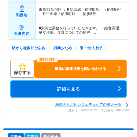
東京都 新宿区
ＪＲ総武線「信濃町駅」（徒歩8分）
ＪＲ中央線「信濃町駅」（徒歩8分）
勤務地
■栄養士業務を行っていただきます。 ・給食調理、
献立作成、食育についての指導、…
仕事内容
駅から徒歩10分以内
残業少なめ
寮・借り上げ
最新の募集状況を問い合わせる
保存する
詳細を見る
株式会社ポピンズエデュケアの求人一覧
更新日：2026/04/22 求人番号：9878344
栄養士
正職員
募集停止