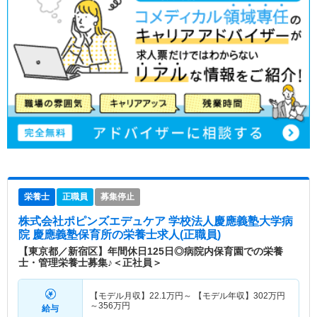
栄養士
正職員
募集停止
株式会社ポピンズエデュケア 学校法人慶應義塾大学病
院 慶應義塾保育所
の栄養士求人(正職員)
【東京都／新宿区】年間休日125日◎病院内保育園での栄養
士・管理栄養士募集♪＜正社員＞
【モデル月収】
22.1
万円～
【モデル年収】
302
万円
～
356
万円
給与