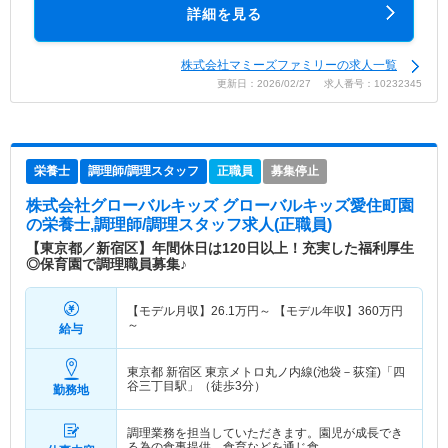
詳細を見る
株式会社マミーズファミリーの求人一覧
更新日：2026/02/27 求人番号：10232345
栄養士
調理師/調理スタッフ
正職員
募集停止
株式会社グローバルキッズ グローバルキッズ愛住町園
の栄養士,調理師/調理スタッフ求人(正職員)
【東京都／新宿区】年間休日は120日以上！充実した福利厚生
◎保育園で調理職員募集♪
【モデル月収】
26.1
万円～
【モデル年収】
360
万円
～
給与
東京都 新宿区
東京メトロ丸ノ内線(池袋－荻窪)「四
谷三丁目駅」（徒歩3分）
勤務地
調理業務を担当していただきます。園児が成長でき
る為の食事提供、食育などを通じ食…