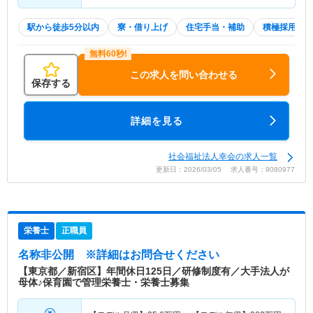
駅から徒歩5分以内
寮・借り上げ
住宅手当・補助
積極採用中
この求人を問い合わせる
保存する
詳細を見る
社会福祉法人幸会の求人一覧
更新日：2026/03/05 求人番号：9080977
栄養士
正職員
名称非公開
※詳細はお問合せください
【東京都／新宿区】年間休日125日／研修制度有／大手法人が
母体♪保育園で管理栄養士・栄養士募集