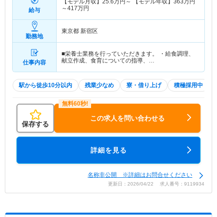
【モデル月収】
25.6
万円～
【モデル年収】
363
万円
～
417
万円
給与
東京都 新宿区
勤務地
■栄養士業務を行っていただきます。 ・給食調理、
献立作成、食育についての指導、…
仕事内容
駅から徒歩10分以内
残業少なめ
寮・借り上げ
積極採用中
この求人を問い合わせる
保存する
詳細を見る
名称非公開 ※詳細はお問合せください
更新日：2026/04/22 求人番号：9119934