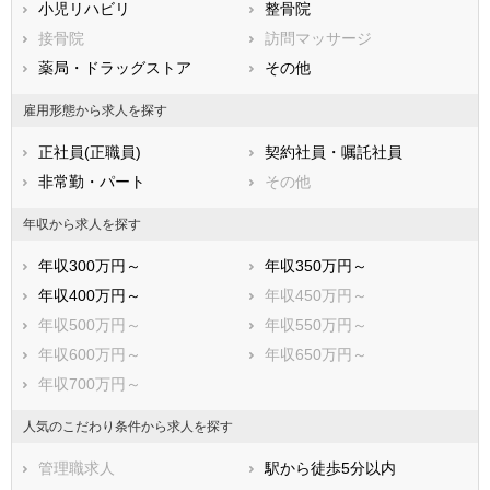
小児リハビリ
整骨院
鹿児島県
沖縄県
接骨院
訪問マッサージ
薬局・ドラッグストア
その他
雇用形態から求人を探す
正社員(正職員)
契約社員・嘱託社員
非常勤・パート
その他
年収から求人を探す
年収300万円～
年収350万円～
年収400万円～
年収450万円～
年収500万円～
年収550万円～
年収600万円～
年収650万円～
年収700万円～
人気のこだわり条件から求人を探す
管理職求人
駅から徒歩5分以内