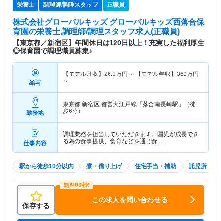
栄養士
調理師/調理スタッフ
正職員
株式会社グローバルキッズ グローバルキッズ西落合保
育園
の栄養士,調理師/調理スタッフ求人(正職員)
【東京都／新宿区】年間休日は120日以上！充実した福利厚生
◎保育園で調理職員募集♪
【モデル月収】
26.1
万円～
【モデル年収】
360
万円
～
給与
東京都 新宿区
都営大江戸線「落合南長崎駅」（徒
歩6分）
勤務地
調理業務を担当していただきます。園児が成長でき
る為の食事提供、食育などを通じ食…
仕事内容
駅から徒歩10分以内
寮・借り上げ
住宅手当・補助
託児所・育
この求人を問い合わせる
保存する