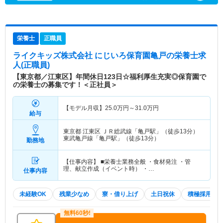
栄養士
正職員
ライクキッズ株式会社 にじいろ保育園亀戸
の栄養士求
人(正職員)
【東京都／江東区】年間休日123日☆福利厚生充実◎保育園で
の栄養士の募集です！＜正社員＞
【モデル月収】
25.0
万円～
31.0
万円
給与
東京都 江東区
ＪＲ総武線「亀戸駅」（徒歩13分）
東武亀戸線「亀戸駅」（徒歩13分）
勤務地
【仕事内容】 ■栄養士業務全般 ・食材発注 ・管
理、献立作成（イベント時） ・…
仕事内容
未経験OK
残業少なめ
寮・借り上げ
土日祝休
積極採用中