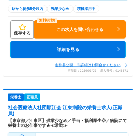
駅から徒歩5分以内
残業少なめ
積極採用中
この求人を問い合わせる
保存する
詳細を見る
名称非公開 ※詳細はお問合せください
更新日：2026/03/05 求人番号：9148871
栄養士
正職員
社会医療法人社団順江会 江東病院
の栄養士求人(正職
員)
【東京都／江東区】残業少なめ／手当・福利厚生◎／病院にて
栄養士のお仕事です★≪常勤≫