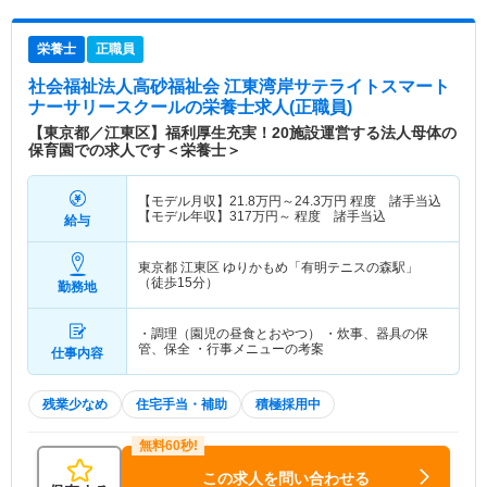
栄養士
正職員
社会福祉法人高砂福祉会 江東湾岸サテライトスマート
ナーサリースクール
の栄養士求人(正職員)
【東京都／江東区】福利厚生充実！20施設運営する法人母体の
保育園での求人です＜栄養士＞
【モデル月収】
21.8
万円～
24.3
万円
程度 諸手当込
【モデル年収】
317
万円～
程度 諸手当込
給与
東京都 江東区
ゆりかもめ「有明テニスの森駅」
（徒歩15分）
勤務地
・調理（園児の昼食とおやつ） ・炊事、器具の保
管、保全 ・行事メニューの考案
仕事内容
残業少なめ
住宅手当・補助
積極採用中
この求人を問い合わせる