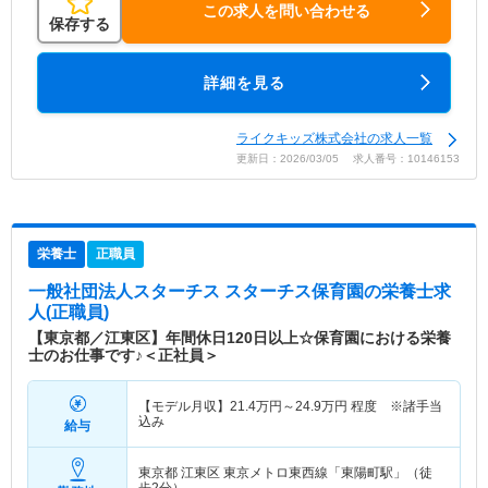
この求人を問い合わせる
保存する
詳細を見る
ライクキッズ株式会社の求人一覧
更新日：2026/03/05 求人番号：10146153
栄養士
正職員
一般社団法人スターチス スターチス保育園
の栄養士求
人(正職員)
【東京都／江東区】年間休日120日以上☆保育園における栄養
士のお仕事です♪＜正社員＞
【モデル月収】
21.4
万円～
24.9
万円
程度 ※諸手当
込み
給与
東京都 江東区
東京メトロ東西線「東陽町駅」（徒