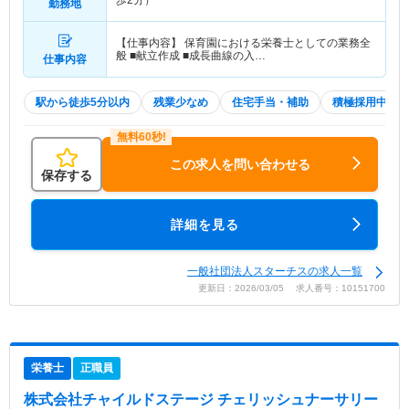
歩2分）
勤務地
【仕事内容】 保育園における栄養士としての業務全
般 ■献立作成 ■成長曲線の入…
仕事内容
駅から徒歩5分以内
残業少なめ
住宅手当・補助
積極採用中
この求人を問い合わせる
保存する
詳細を見る
一般社団法人スターチスの求人一覧
更新日：2026/03/05 求人番号：10151700
栄養士
正職員
株式会社チャイルドステージ チェリッシュナーサリー