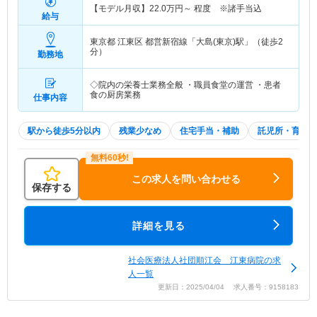
【モデル月収】
22.0
万円～
程度 ※諸手当込
給与
東京都 江東区
都営新宿線「大島(東京)駅」（徒歩2
分）
勤務地
◇院内の栄養士業務全般 ・職員食堂の運営 ・患者
食の厨房業務
仕事内容
駅から徒歩5分以内
残業少なめ
住宅手当・補助
託児所・育児補
この求人を問い合わせる
保存する
詳細を見る
社会医療法人社団順江会 江東病院の求
人一覧
更新日：2025/04/04 求人番号：9158183