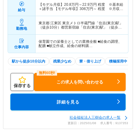
【モデル月収】
20.8
万円～
22.9
万円
程度 ※基本給
＋諸手当 【モデル年収】
306
万円～
程度 ※月収
給与
×12ヶ月＋賞与3.3ヶ月想定
東京都 江東区
東京メトロ半蔵門線「住吉(東京)駅」
（徒歩10分）都営新宿線「住吉(東京)駅」（徒歩10
勤務地
分）
保育園での栄養士としての業務全般 ■給食の調理、
配膳 ■献立作成、給食の材料購…
仕事内容
駅から徒歩10分以内
残業少なめ
寮・借り上げ
積極採用中
この求人を問い合わせる
保存する
詳細を見る
社会福祉法人三樹会の求人一覧
更新日：2025/01/08 求人番号：9137353