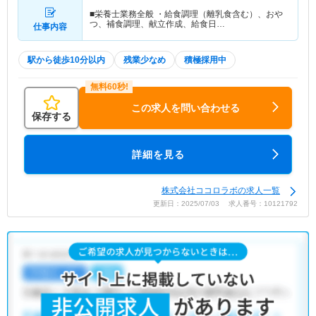
■栄養士業務全般 ・給食調理（離乳食含む）、おや
つ、補食調理、献立作成、給食日…
仕事内容
駅から徒歩10分以内
残業少なめ
積極採用中
この求人を問い合わせる
保存する
詳細を見る
株式会社ココロラボの求人一覧
更新日：2025/07/03 求人番号：10121792