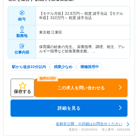
【モデル月収】
22.8
万円～
程度 諸手当込 【モデル
年収】
310
万円～
程度 諸手当込
給与
東京都 江東区
勤務地
保育園の給食の先生。 栄養指導、調理、発注、アレ
ルギー指導など給食業務全般。 …
仕事内容
駅から徒歩10分以内
残業少なめ
積極採用中
この求人を問い合わせる
保存する
詳細を見る
名称非公開 ※詳細はお問合せください
更新日：2026/05/01 求人番号：9093288