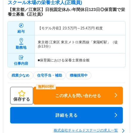
スクール木場
の栄養士求人(正職員)
【東京都／江東区】日祝固定休み♪年間休日123日◎保育園で栄
養士募集《正社員》
【モデル月収】
23.5
万円～
25.4
万円
程度
給与
東京都 江東区
東京メトロ東西線「東陽町駅」（徒
歩13分）
勤務地
■保育園における栄養士業務全般
仕事内容
残業少なめ
住宅手当・補助
積極採用中
この求人を問い合わせる
保存する
詳細を見る
株式会社チャイルドステージの求人一覧