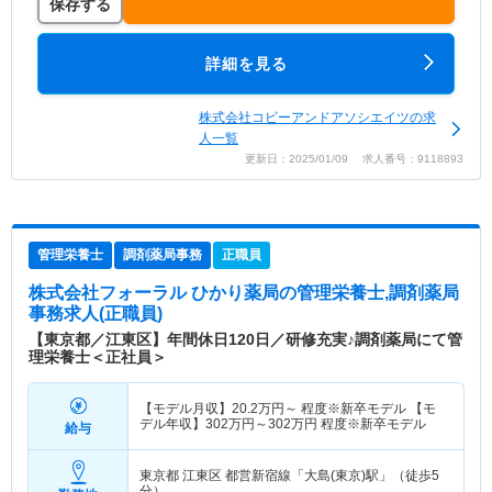
保存する
詳細を見る
株式会社コビーアンドアソシエイツの求
人一覧
更新日：2025/01/09 求人番号：9118893
管理栄養士
調剤薬局事務
正職員
株式会社フォーラル ひかり薬局
の管理栄養士,調剤薬局
事務求人(正職員)
【東京都／江東区】年間休日120日／研修充実♪調剤薬局にて管
理栄養士＜正社員＞
【モデル月収】
20.2
万円～
程度※新卒モデル 【モ
デル年収】
302
万円～
302
万円
程度※新卒モデル
給与
東京都 江東区
都営新宿線「大島(東京)駅」（徒歩5
分）