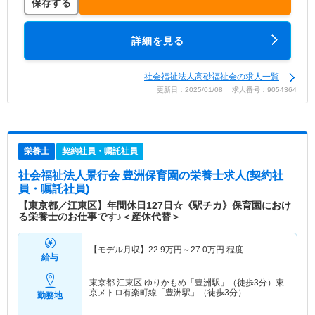
保存する
詳細を見る
社会福祉法人高砂福祉会の求人一覧
更新日：2025/01/08 求人番号：9054364
栄養士
契約社員・嘱託社員
社会福祉法人景行会 豊洲保育園
の栄養士求人(契約社
員・嘱託社員)
【東京都／江東区】年間休日127日☆《駅チカ》保育園におけ
る栄養士のお仕事です♪＜産休代替＞
【モデル月収】
22.9
万円～
27.0
万円
程度
給与
東京都 江東区
ゆりかもめ「豊洲駅」（徒歩3分）東
京メトロ有楽町線「豊洲駅」（徒歩3分）
勤務地