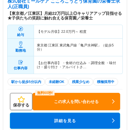
株式会社ミールケア こころこうとう保育園
の栄養士求
人(正職員)
【東京都／江東区】月給22万円以上◎キャリアアップ目指せる
★子供たちの笑顔に触れ合える保育園／栄養士
【モデル月収】
22.0
万円～
程度
給与
東京都 江東区
東武亀戸線「亀戸水神駅」（徒歩5
分）
勤務地
【お仕事内容】 ・食材の仕込み ・調理全般 ・味付
け・盛り付け ・アルバイトさ…
仕事内容
駅から徒歩5分以内
未経験OK
残業少なめ
積極採用中
この求人を問い合わせる
保存する
詳細を見る