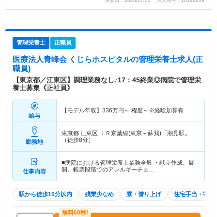
更新日：2026/07/01 求人番号：10148609
管理栄養士
正職員
医療法人青峰会 くじらホスピタル
の管理栄養士求人(正
職員)
【東京都／江東区】調理業務なし♪17：45終業◎病院で管理栄
養士募集《正社員》
【モデル年収】
336
万円～
程度～※経験加算有
給与
東京都 江東区
ＪＲ京葉線(東京－蘇我)「潮見駅」
（徒歩8分）
勤務地
■病院における管理栄養士業務全般 ・献立作成、展
開、帳票段階でのアレルギーチェ…
仕事内容
駅から徒歩10分以内
残業少なめ
寮・借り上げ
住宅手当・補助