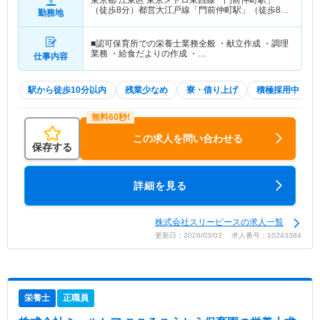
東京都 江東区
東京メトロ東西線「門前仲町駅」
（徒歩8分）都営大江戸線「門前仲町駅」（徒歩8
勤務地
分）
■認可保育所での栄養士業務全般 ・献立作成 ・調理
業務 ・給食だよりの作成 ・…
仕事内容
駅から徒歩10分以内
残業少なめ
寮・借り上げ
積極採用中
この求人を問い合わせる
保存する
詳細を見る
株式会社スリーピースの求人一覧
更新日：2026/03/03 求人番号：10243384
栄養士
正職員