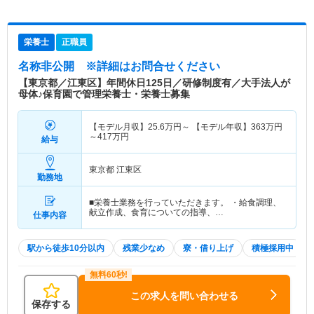
栄養士
正職員
名称非公開
※詳細はお問合せください
【東京都／江東区】年間休日125日／研修制度有／大手法人が
母体♪保育園で管理栄養士・栄養士募集
【モデル月収】
25.6
万円～
【モデル年収】
363
万円
～
417
万円
給与
東京都 江東区
勤務地
■栄養士業務を行っていただきます。 ・給食調理、
献立作成、食育についての指導、…
仕事内容
駅から徒歩10分以内
残業少なめ
寮・借り上げ
積極採用中
この求人を問い合わせる
保存する