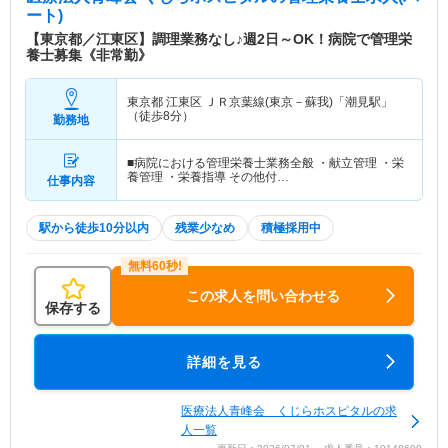
ート)
【東京都／江東区】調理業務なし♪週2日～OK！病院で管理栄
養士募集《非常勤》
東京都 江東区
ＪＲ京葉線(東京－蘇我)「潮見駅」
（徒歩8分）
勤務地
■病院における管理栄養士業務全般 ・献立管理 ・栄
養管理 ・栄養指導 その他付…
仕事内容
駅から徒歩10分以内
残業少なめ
積極採用中
この求人を問い合わせる
保存する
詳細を見る
医療法人青峰会 くじらホスピタルの求
人一覧