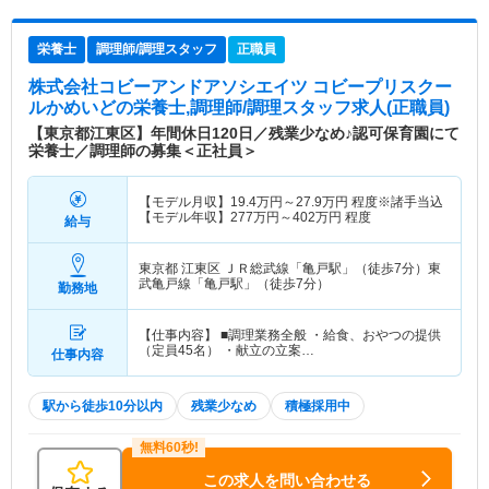
栄養士
調理師/調理スタッフ
正職員
株式会社コビーアンドアソシエイツ コビープリスクー
ルかめいど
の栄養士,調理師/調理スタッフ求人(正職員)
【東京都江東区】年間休日120日／残業少なめ♪認可保育園にて
栄養士／調理師の募集＜正社員＞
【モデル月収】
19.4
万円～
27.9
万円
程度※諸手当込
【モデル年収】
277
万円～
402
万円
程度
給与
東京都 江東区
ＪＲ総武線「亀戸駅」（徒歩7分）東
武亀戸線「亀戸駅」（徒歩7分）
勤務地
【仕事内容】 ■調理業務全般 ・給食、おやつの提供
（定員45名） ・献立の立案…
仕事内容
駅から徒歩10分以内
残業少なめ
積極採用中
この求人を問い合わせる