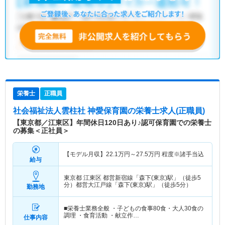
栄養士
正職員
社会福祉法人雲柱社 神愛保育園
の栄養士求人(正職員)
【東京都／江東区】年間休日120日あり♪認可保育園での栄養士
の募集＜正社員＞
【モデル月収】
22.1
万円～
27.5
万円
程度※諸手当込
給与
東京都 江東区
都営新宿線「森下(東京)駅」（徒歩5
分）都営大江戸線「森下(東京)駅」（徒歩5分）
勤務地
■栄養士業務全般 ・子どもの食事80食・大人30食の
調理 ・食育活動 ・献立作…
仕事内容