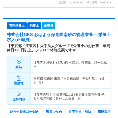
更新日：2026/03/05 求人番号：9899552
管理栄養士
栄養士
正職員
株式会社GKS おはよう保育園南砂
の管理栄養士,栄養士
求人(正職員)
【東京都／江東区】大手法人グループで栄養士のお仕事！年間
休日120日以上、フォロー体制充実です★
【モデル月収】
21.3
万円～
22.8
万円
程度 諸手当込
み
給与
東京都 江東区
東京メトロ東西線「南砂町駅」（徒
歩8分）
勤務地
【仕事内容】 ◇保育園における栄養士業務全般 子
ども達の年齢にあわせた昼食・お…
仕事内容
駅から徒歩10分以内
残業少なめ
住宅手当・補助
積極採用中