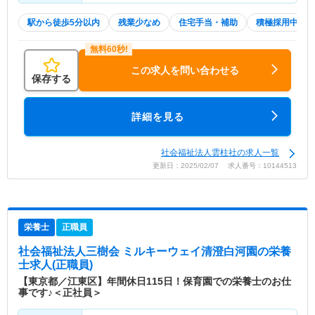
駅から徒歩5分以内
残業少なめ
住宅手当・補助
積極採用中
この求人を問い合わせる
保存する
詳細を見る
社会福祉法人雲柱社の求人一覧
更新日：2025/02/07 求人番号：10144513
栄養士
正職員
社会福祉法人三樹会 ミルキーウェイ清澄白河園
の栄養
士求人(正職員)
【東京都／江東区】年間休日115日！保育園での栄養士のお仕
事です♪＜正社員＞