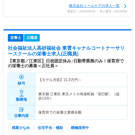
株式会社ミールケアの求人一覧
更新日：2026/06/02 求人番号：9124456
栄養士
正職員
社会福祉法人高砂福祉会 東雲キャナルコートナーサリ
ースクール
の栄養士求人(正職員)
【東京都／江東区】日祝固定休み♪日勤帯業務のみ！保育所で
の栄養士の募集＜正社員＞
【モデル月収】
21.0
万円～
給与
東京都 江東区
東京メトロ有楽町線「辰巳駅」（徒
歩13分）
勤務地
保育所での栄養士業務全般
仕事内容
残業少なめ
住宅手当・補助
積極採用中