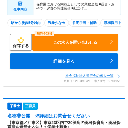
保育園における栄養士としての業務全般 ■昼食・お
やつ・夕食の調理業務 ■献立作…
仕事内容
駅から徒歩5分以内
残業少なめ
住宅手当・補助
積極採用中
この求人を問い合わせる
保存する
詳細を見る
社会福祉法人景行会の求人一覧
更新日：2023/10/26 求人番号：9781955
栄養士
正職員
名称非公開
※詳細はお問合せください
【東京都／江東区】東京23区内で20箇所の認可保育所・認証保
育所を運営する法人で栄養士募集♪