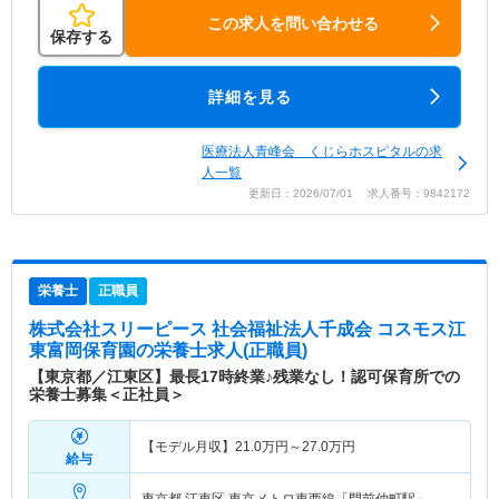
この求人を問い合わせる
保存する
詳細を見る
医療法人青峰会 くじらホスピタルの求
人一覧
更新日：2026/07/01 求人番号：9842172
栄養士
正職員
株式会社スリーピース 社会福祉法人千成会 コスモス江
東富岡保育園
の栄養士求人(正職員)
【東京都／江東区】最長17時終業♪残業なし！認可保育所での
栄養士募集＜正社員＞
【モデル月収】
21.0
万円～
27.0
万円
給与