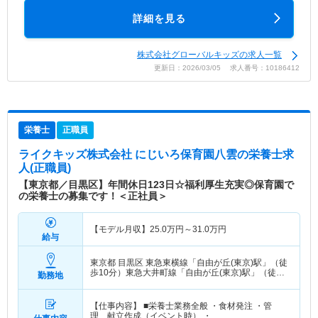
詳細を見る
株式会社グローバルキッズの求人一覧
更新日：2026/03/05 求人番号：10186412
栄養士
正職員
ライクキッズ株式会社 にじいろ保育園八雲
の栄養士求
人(正職員)
【東京都／目黒区】年間休日123日☆福利厚生充実◎保育園で
の栄養士の募集です！＜正社員＞
【モデル月収】
25.0
万円～
31.0
万円
給与
東京都 目黒区
東急東横線「自由が丘(東京)駅」（徒
歩10分）東急大井町線「自由が丘(東京)駅」（徒歩
勤務地
10分）
【仕事内容】 ■栄養士業務全般 ・食材発注 ・管
理、献立作成（イベント時） ・…