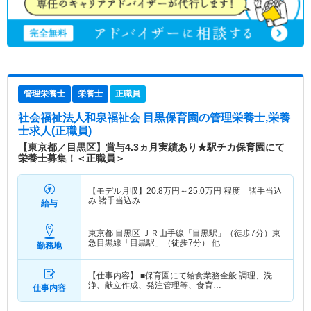
管理栄養士
栄養士
正職員
社会福祉法人和泉福祉会 目黒保育園
の管理栄養士,栄養
士求人(正職員)
【東京都／目黒区】賞与4.3ヵ月実績あり★駅チカ保育園にて
栄養士募集！＜正職員＞
【モデル月収】
20.8
万円～
25.0
万円
程度 諸手当込
み 諸手当込み
給与
東京都 目黒区
ＪＲ山手線「目黒駅」（徒歩7分）東
急目黒線「目黒駅」（徒歩7分） 他
勤務地
【仕事内容】 ■保育園にて給食業務全般 調理、洗
浄、献立作成、発注管理等、食育…
仕事内容