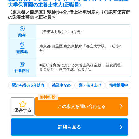
大学保育園
の栄養士求人(正職員)
【東京都／目黒区】駅徒歩4分♪借上社宅制度あり◎認可保育所
の栄養士募集＜正社員＞
【モデル月収】
22.5
万円～
給与
東京都 目黒区
東急東横線「都立大学駅」（徒歩4
分）
勤務地
■認可保育所における栄養士業務全般 ・給食調理 ・
食育活動 ・献立作成、給食だ…
仕事内容
駅から徒歩5分以内
残業少なめ
寮・借り上げ
積極採用中
この求人を問い合わせる
保存する
詳細を見る