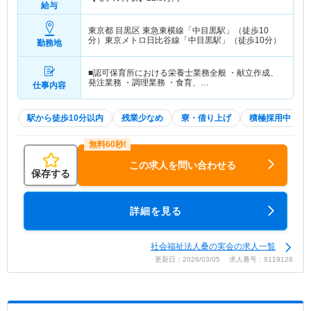
給与
東京都 目黒区
東急東横線「中目黒駅」（徒歩10
分）東京メトロ日比谷線「中目黒駅」（徒歩10分）
勤務地
■認可保育所における栄養士業務全般 ・献立作成、
発注業務 ・調理業務 ・食育、…
仕事内容
駅から徒歩10分以内
残業少なめ
寮・借り上げ
積極採用中
この求人を問い合わせる
保存する
詳細を見る
社会福祉法人桑の実会の求人一覧
更新日：2026/03/05 求人番号：9119128