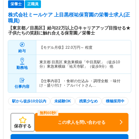
栄養士
正職員
株式会社ミールケア 上目黒桜祐保育園
の栄養士求人(正
職員)
【東京都／目黒区】給与22万以上◎キャリアアップ目指せる★
子供たちの笑顔に触れ合える保育園／栄養士
【モデル月収】
22.0
万円～
程度
給与
東京都 目黒区
東急東横線「中目黒駅」（徒歩10
分）東急東横線「祐天寺駅」（徒歩9分） 他
勤務地
【仕事内容】 ・食材の仕込み ・調理全般 ・味付
け・盛り付け ・アルバイトさん…
仕事内容
駅から徒歩10分以内
未経験OK
残業少なめ
積極採用中
この求人を問い合わせる
保存する