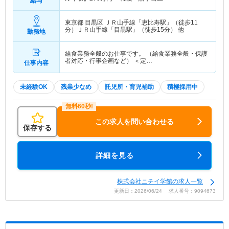
給与
東京都 目黒区
ＪＲ山手線「恵比寿駅」（徒歩11
分）ＪＲ山手線「目黒駅」（徒歩15分） 他
勤務地
給食業務全般のお仕事です。 （給食業務全般・保護
者対応・行事企画など） ＜定…
仕事内容
未経験OK
残業少なめ
託児所・育児補助
積極採用中
この求人を問い合わせる
保存する
詳細を見る
株式会社ニチイ学館の求人一覧
更新日：2026/06/24 求人番号：9094673