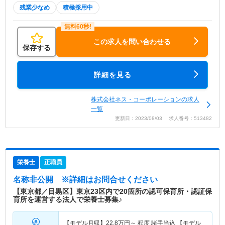
残業少なめ
積極採用中
この求人を問い合わせる
保存する
詳細を見る
株式会社ネス・コーポレーションの求人
一覧
更新日：2023/08/03 求人番号：513482
栄養士
正職員
名称非公開
※詳細はお問合せください
【東京都／目黒区】東京23区内で20箇所の認可保育所・認証保
育所を運営する法人で栄養士募集♪
【モデル月収】
22.8
万円～
程度 諸手当込 【モデル