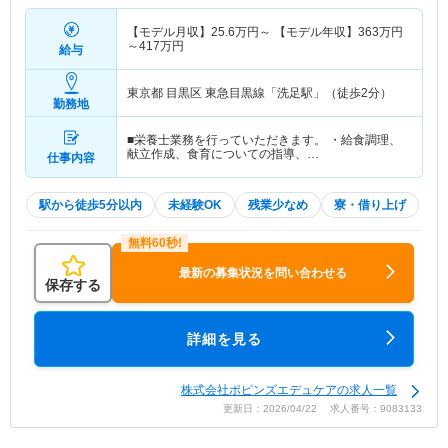
【モデル月収】
25.6
万円～
【モデル年収】
363
万円
～
417
万円
給与
東京都 目黒区
東急目黒線「洗足駅」（徒歩2分）
勤務地
■栄養士業務を行っていただきます。 ・給食調理、
献立作成、食育についての指導、…
仕事内容
駅から徒歩5分以内
未経験OK
残業少なめ
寮・借り上げ
最新の募集状況を問い合わせる
保存する
詳細を見る
株式会社ポピンズエデュケアの求人一覧
更新日：2026/04/22 求人番号：9083133