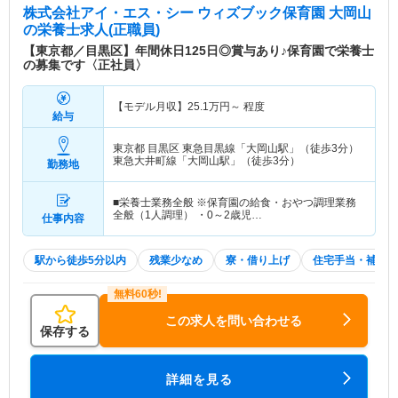
株式会社アイ・エス・シー ウィズブック保育園 大岡山
の栄養士求人(正職員)
【東京都／目黒区】年間休日125日◎賞与あり♪保育園で栄養士
の募集です〈正社員〉
【モデル月収】
25.1
万円～
程度
給与
東京都 目黒区
東急目黒線「大岡山駅」（徒歩3分）
東急大井町線「大岡山駅」（徒歩3分）
勤務地
■栄養士業務全般 ※保育園の給食・おやつ調理業務
全般（1人調理） ・0～2歳児…
仕事内容
駅から徒歩5分以内
残業少なめ
寮・借り上げ
住宅手当・補助
この求人を問い合わせる
保存する
詳細を見る