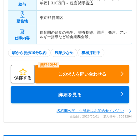
年収】
310
万円～
程度 諸手当込
給与
東京都 目黒区
勤務地
保育園の給食の先生。 栄養指導、調理、発注、アレ
ルギー指導など給食業務全般。 …
仕事内容
駅から徒歩10分以内
残業少なめ
積極採用中
この求人を問い合わせる
保存する
詳細を見る
名称非公開 ※詳細はお問合せください
更新日：2026/05/01 求人番号：9093294