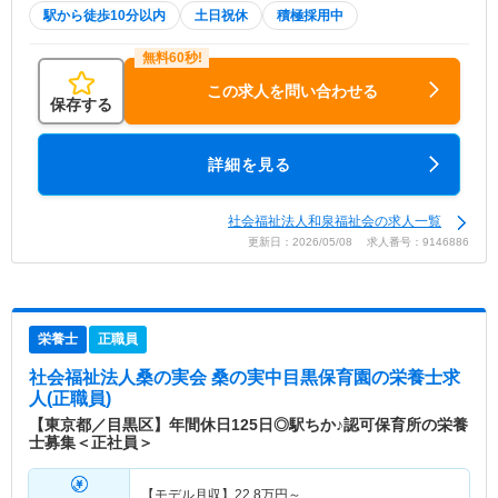
駅から徒歩10分以内
土日祝休
積極採用中
この求人を問い合わせる
保存する
詳細を見る
社会福祉法人和泉福祉会の求人一覧
更新日：2026/05/08 求人番号：9146886
栄養士
正職員
社会福祉法人桑の実会 桑の実中目黒保育園
の栄養士求
人(正職員)
【東京都／目黒区】年間休日125日◎駅ちか♪認可保育所の栄養
士募集＜正社員＞
【モデル月収】
22.8
万円～