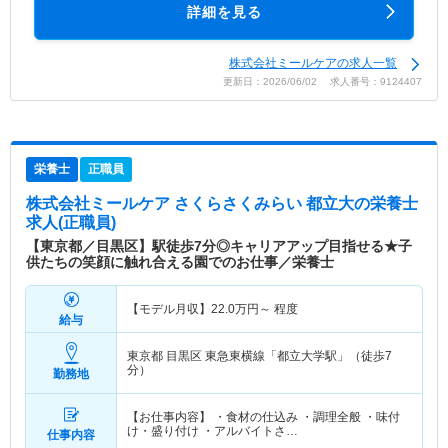
詳細を見る
株式会社ミールケアの求人一覧
更新日：2026/06/02 求人番号：9124407
栄養士
正職員
株式会社ミールケア さくらさくみらい 都立大
の栄養士
求人(正職員)
【東京都／目黒区】駅徒歩7分◎キャリアアップ目指せる★子
供たちの笑顔に触れ合える園でのお仕事／栄養士
【モデル月収】
22.0
万円～
程度
給与
東京都 目黒区
東急東横線「都立大学駅」（徒歩7
分）
勤務地
【お仕事内容】 ・食材の仕込み ・調理全般 ・味付
け・盛り付け ・アルバイトさ…
仕事内容