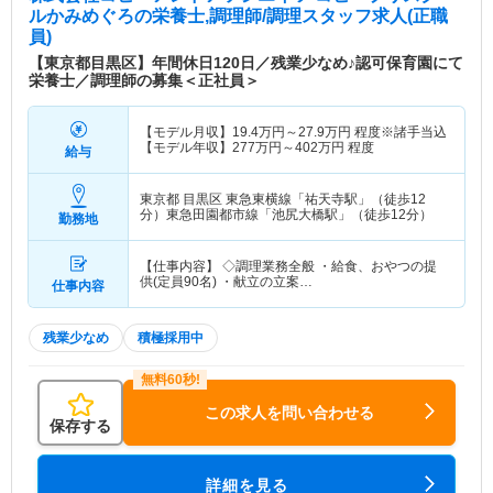
ルかみめぐろ
の栄養士,調理師/調理スタッフ求人(正職
員)
【東京都目黒区】年間休日120日／残業少なめ♪認可保育園にて
栄養士／調理師の募集＜正社員＞
【モデル月収】
19.4
万円～
27.9
万円
程度※諸手当込
【モデル年収】
277
万円～
402
万円
程度
給与
東京都 目黒区
東急東横線「祐天寺駅」（徒歩12
分）東急田園都市線「池尻大橋駅」（徒歩12分）
勤務地
【仕事内容】 ◇調理業務全般 ・給食、おやつの提
供(定員90名) ・献立の立案…
仕事内容
残業少なめ
積極採用中
この求人を問い合わせる
保存する
詳細を見る