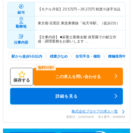
【モデル月収】
23.5
万円～
26.2
万円
程度※諸手当込
給与
東京都 目黒区
東急東横線「祐天寺駅」（徒歩2分）
勤務地
【仕事内容】 ■栄養士業務全般 保育園での献立作
成・調理業務をお願いします …
仕事内容
駅から徒歩5分以内
残業少なめ
住宅手当・補助
積極採用中
この求人を問い合わせる
保存する
詳細を見る
株式会社プロケアの求人一覧
更新日：2026/03/05 求人番号：9088850