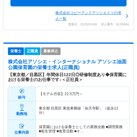
株式会社コビーアンドアソシエイツの求
人一覧
更新日：2025/01/09 求人番号：9129684
栄養士
正職員
募集停止
株式会社アソシエ・インターナショナル アソシエ油面
公園保育園
の栄養士求人(正職員)
【東京都／目黒区】年間休日122日◎研修制度あり◆保育園に
おける栄養士のお仕事です♪＜正社員＞
【モデル月収】
22.5
万円～
給与
東京都 目黒区
東急東横線「祐天寺駅」（徒歩12
分）
勤務地
保育園における栄養士としての業務全般 ■調理業務
■衛生管理 ■食育活動 ■そ…
仕事内容