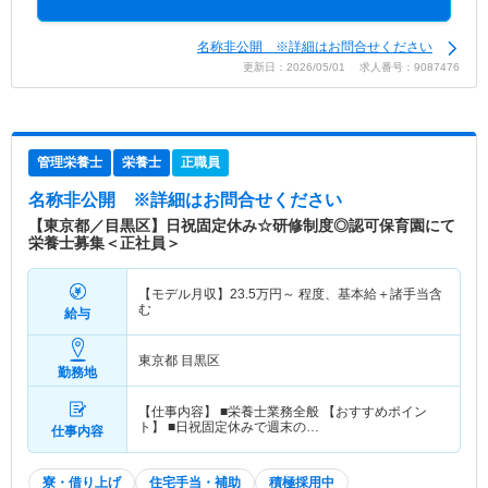
名称非公開 ※詳細はお問合せください
更新日：2026/05/01 求人番号：9087476
管理栄養士
栄養士
正職員
名称非公開
※詳細はお問合せください
【東京都／目黒区】日祝固定休み☆研修制度◎認可保育園にて
栄養士募集＜正社員＞
【モデル月収】
23.5
万円～
程度、基本給＋諸手当含
む
給与
東京都 目黒区
勤務地
【仕事内容】 ■栄養士業務全般 【おすすめポイン
ト】 ■日祝固定休みで週末の…
仕事内容
寮・借り上げ
住宅手当・補助
積極採用中