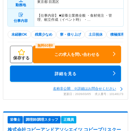
東京都 目黒区
勤務地
【仕事内容】 ■栄養士業務全般 ・食材発注 ・管
理、献立作成（イベント時） ・…
仕事内容
未経験OK
残業少なめ
寮・借り上げ
土日祝休
積極採用中
この求人を問い合わせる
保存する
詳細を見る
名称非公開 ※詳細はお問合せください
更新日：2026/03/05 求人番号：10146173
栄養士
調理師/調理スタッフ
正職員
株式会社コビーアンドアソシエイツ コビープリスクー