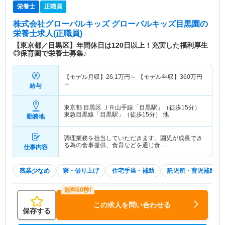
栄養士
正職員
株式会社グローバルキッズ グローバルキッズ目黒園
の
栄養士求人(正職員)
【東京都／目黒区】年間休日は120日以上！充実した福利厚生
◎保育園で栄養士募集♪
【モデル月収】
26.1
万円～
【モデル年収】
360
万円
～
給与
東京都 目黒区
ＪＲ山手線「目黒駅」（徒歩15分）
東急目黒線「目黒駅」（徒歩15分） 他
勤務地
調理業務を担当していただきます。園児が成長でき
る為の食事提供、食育などを通じ食…
仕事内容
残業少なめ
寮・借り上げ
住宅手当・補助
託児所・育児補助
この求人を問い合わせる
保存する