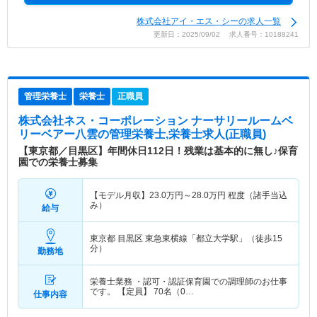
株式会社アイ・エス・シーの求人一覧
更新日：2025/09/02 求人番号：10188241
管理栄養士
栄養士
正職員
株式会社ネス・コーポレーション ナーサリールームベ
リーベアー八雲
の管理栄養士,栄養士求人(正職員)
【東京都／目黒区】年間休日112日！残業は基本的に無し♪保育
園での栄養士募集
【モデル月収】
23.0
万円～
28.0
万円
程度（諸手当込
み）
給与
東京都 目黒区
東急東横線「都立大学駅」（徒歩15
分）
勤務地
栄養士業務 ・認可・認証保育園での調理師のお仕事
です。 【定員】 70名（0…
仕事内容