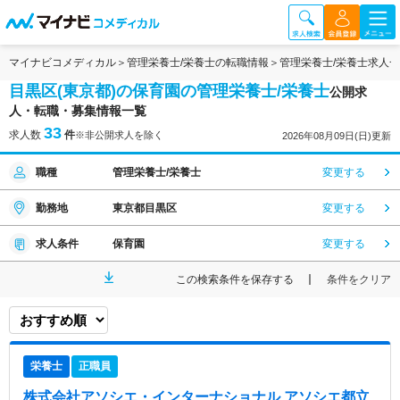
マイナビコメディカル
管理栄養士/栄養士の転職情報
管理栄養士/栄養士求人
目黒区(東京都)の保育園の管理栄養士/栄養士
公開求
人・転職・募集情報一覧
33
求人数
件
※非公開求人を除く
2026年08月09日(日)更新
職種
管理栄養士/栄養士
変更する
勤務地
東京都目黒区
変更する
求人条件
保育園
変更する
この検索条件を保存する
条件をクリア
栄養士
正職員
株式会社アソシエ・インターナショナル アソシエ都立