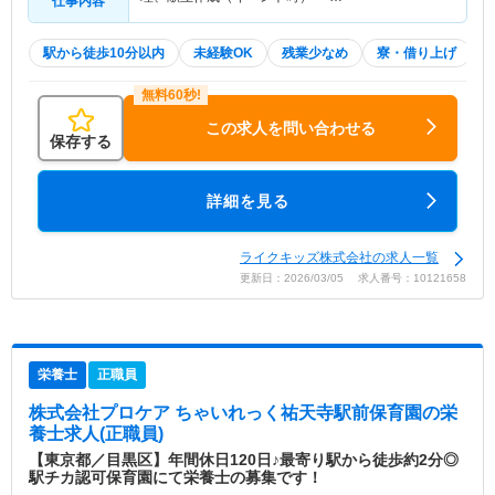
仕事内容
駅から徒歩10分以内
未経験OK
残業少なめ
寮・借り上げ
この求人を問い合わせる
保存する
詳細を見る
ライクキッズ株式会社の求人一覧
更新日：2026/03/05 求人番号：10121658
栄養士
正職員
株式会社プロケア ちゃいれっく祐天寺駅前保育園
の栄
養士求人(正職員)
【東京都／目黒区】年間休日120日♪最寄り駅から徒歩約2分◎
駅チカ認可保育園にて栄養士の募集です！