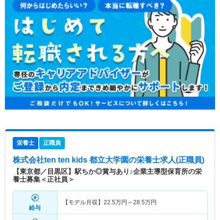
栄養士
正職員
株式会社ten ten kids 都立大学園
の栄養士求人(正職員)
【東京都／目黒区】駅ちか◎賞与あり♪企業主導型保育所の栄
養士募集＜正社員＞
【モデル月収】
22.5
万円～
28.5
万円
給与