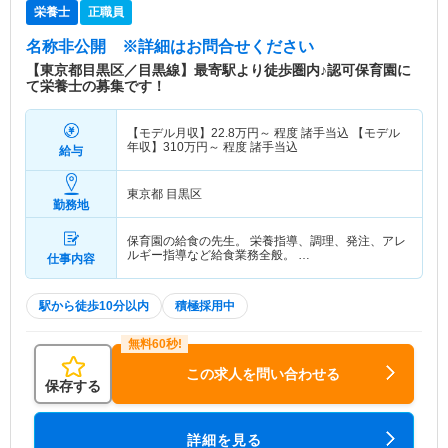
栄養士
正職員
名称非公開
※詳細はお問合せください
【東京都目黒区／目黒線】最寄駅より徒歩圏内♪認可保育園に
て栄養士の募集です！
【モデル月収】
22.8
万円～
程度 諸手当込 【モデル
年収】
310
万円～
程度 諸手当込
給与
東京都 目黒区
勤務地
保育園の給食の先生。 栄養指導、調理、発注、アレ
ルギー指導など給食業務全般。 …
仕事内容
駅から徒歩10分以内
積極採用中
この求人を問い合わせる
保存する
詳細を見る