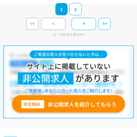
1
2
<<
<
>
>>
（1～20件目を表示中）