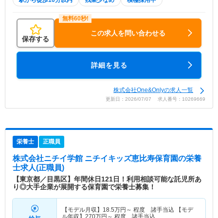
駅から徒歩10分以内
残業少なめ
積極採用中
この求人を問い合わせる
保存する
詳細を見る
株式会社One&Onlyの求人一覧
更新日：2026/07/07 求人番号：10269669
栄養士
正職員
株式会社ニチイ学館 ニチイキッズ恵比寿保育園
の栄養
士求人(正職員)
【東京都／目黒区】年間休日121日！利用相談可能な託児所あ
り◎大手企業が展開する保育園で栄養士募集！
【モデル月収】
18.5
万円～
程度 諸手当込 【モデ
ル年収】
270
万円～
程度 諸手当込