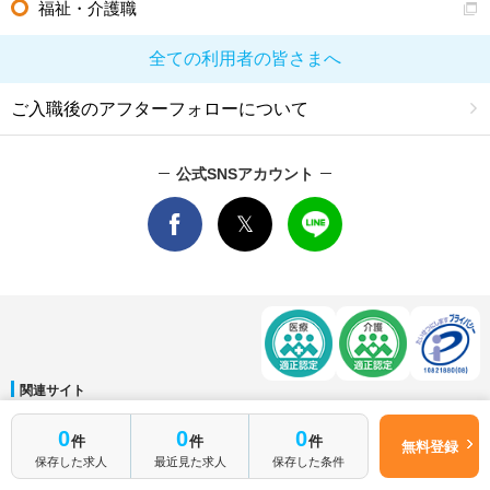
福祉・介護職
全ての利用者の皆さまへ
ご入職後のアフターフォローについて
公式SNSアカウント
関連サイト
マイナビDOCTOR
│
マイナビ看護師
│
マイナビ薬剤師
│
マイナビ保育士
0
0
0
件
件
件
運営会社
無料登録
保存した求人
最近見た求人
保存した条件
会社概要
│
ご利用規約
│
個人情報保護方針
│
サイトマップ
│
お問い合わせ