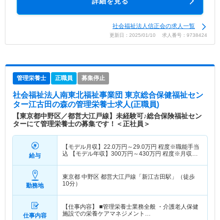
詳細を見る
社会福祉法人信正会の求人一覧
更新日：2025/01/10 求人番号：9738424
管理栄養士
正職員
募集停止
社会福祉法人南東北福祉事業団 東京総合保健福祉セン
ター江古田の森
の管理栄養士求人(正職員)
【東京都中野区／都営大江戸線】未経験可♪総合保険福祉セン
ターにて管理栄養士の募集です！＜正社員＞
【モデル月収】
22.0
万円～
29.0
万円
程度※職能手当
込 【モデル年収】
300
万円～
430
万円
程度※月収
給与
×12ヶ月+賞与×2.9ヵ月
東京都 中野区
都営大江戸線「新江古田駅」（徒歩
10分）
勤務地
【仕事内容】 ■管理栄養士業務全般 ・介護老人保健
施設での栄養ケアマネジメント…
仕事内容