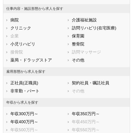
鳥取県
島根県
岡山県
仕事内容・施設形態から求人を探す
広島県
山口県
徳島県
病院
介護福祉施設
香川県
愛媛県
高知県
クリニック
訪問リハビリ(在宅医療)
福岡県
佐賀県
長崎県
企業
保育園
熊本県
大分県
宮崎県
小児リハビリ
整骨院
鹿児島県
沖縄県
接骨院
訪問マッサージ
薬局・ドラッグストア
その他
雇用形態から求人を探す
正社員(正職員)
契約社員・嘱託社員
非常勤・パート
その他
年収から求人を探す
年収300万円～
年収350万円～
年収400万円～
年収450万円～
年収500万円～
年収550万円～