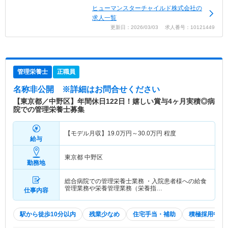
ヒューマンスターチャイルド株式会社の
求人一覧
更新日：2026/03/03 求人番号：10121449
管理栄養士
正職員
名称非公開
※詳細はお問合せください
【東京都／中野区】年間休日122日！嬉しい賞与4ヶ月実積◎病
院での管理栄養士募集
【モデル月収】
19.0
万円～
30.0
万円
程度
給与
東京都 中野区
勤務地
総合病院での管理栄養士業務 ・入院患者様への給食
管理業務や栄養管理業務（栄養指…
仕事内容
駅から徒歩10分以内
残業少なめ
住宅手当・補助
積極採用中