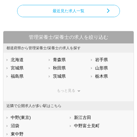
最近見た求人一覧
管理栄養士/栄養士の求人を絞り込む
都道府県から管理栄養士/栄養士の求人を探す
北海道
青森県
岩手県
宮城県
秋田県
山形県
福島県
茨城県
栃木県
群馬県
埼玉県
千葉県
もっと見る
東京都
神奈川県
新潟県
山梨県
長野県
富山県
近隣で公開求人が多い駅はこちら
石川県
福井県
岐阜県
静岡県
中野(東京)
愛知県
新江古田
三重県
滋賀県
沼袋
京都府
中野富士見町
大阪府
兵庫県
東中野
奈良県
和歌山県