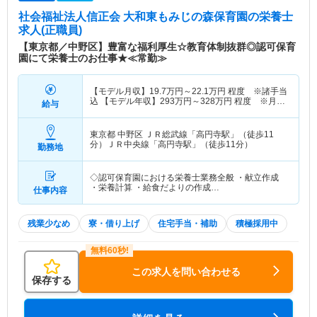
社会福祉法人信正会 大和東もみじの森保育園
の栄養士
求人(正職員)
【東京都／中野区】豊富な福利厚生☆教育体制抜群◎認可保育
園にて栄養士のお仕事★≪常勤≫
【モデル月収】
19.7
万円～
22.1
万円
程度 ※諸手当
込 【モデル年収】
293
万円～
328
万円
程度 ※月収
給与
×12ヵ月＋賞与
東京都 中野区
ＪＲ総武線「高円寺駅」（徒歩11
分）ＪＲ中央線「高円寺駅」（徒歩11分）
勤務地
◇認可保育園における栄養士業務全般 ・献立作成
・栄養計算 ・給食だよりの作成…
仕事内容
残業少なめ
寮・借り上げ
住宅手当・補助
積極採用中
この求人を問い合わせる
保存する