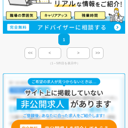
1
<<
<
>
>>
（1～5件目を表示中）