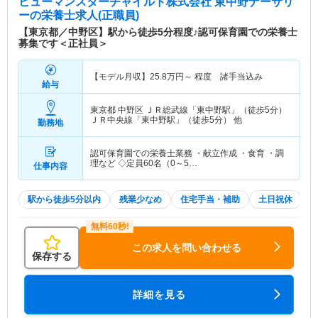
ヒューマンスターチャイルド株式会社 東中野ナーサリ
ー
の栄養士求人(正職員)
【東京都／中野区】駅から徒歩5分程度♪認可保育園での栄養士
募集です＜正社員＞
【モデル月収】
25.8
万円～
程度 諸手当込み
給与
東京都 中野区
ＪＲ総武線「東中野駅」（徒歩5分）
ＪＲ中央線「東中野駅」（徒歩5分） 他
勤務地
認可保育園での栄養士業務 ・献立作成 ・食育 ・調
理など ◇定員60名（0～5…
仕事内容
駅から徒歩5分以内
残業少なめ
住宅手当・補助
土日祝休
この求人を問い合わせる
保存する
詳細を見る