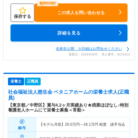
この求人を問い合わせる
保存する
詳細を見る
名称非公開 ※詳細はお問合せください
更新日：2026/03/05 求人番号：9123412
栄養士
正職員
社会福祉法人慈生会 ベタニアホーム
の栄養士求人(正職
員)
【東京都／中野区】賞与4.2ヶ月実績あり★残業ほぼなし♪特別
養護老人ホームにて栄養士募集＜常勤＞
【モデル月収】
20.0
万円～
26.1
万円
程度 諸手当込
給与