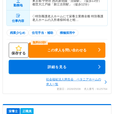
東京都 中野区
西武新宿線「沼袋駅」（徒歩13分）
都営大江戸線「新江古田駅」（徒歩12分）
勤務地
◇特別養護老人ホームにて栄養士業務全般 特別養護
老人ホームの入所者様80名と軽…
仕事内容
残業少なめ
住宅手当・補助
積極採用中
この求人を問い合わせる
保存する
詳細を見る
社会福祉法人慈生会 ベタニアホームの
求人一覧
更新日：2026/05/08 求人番号：9125764
栄養士
正職員