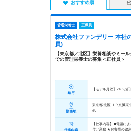
おすすめ順
管理栄養士
正職員
株式会社ファンデリー 本社
員)
【東京都／北区】栄養相談やミール
での管理栄養士の募集＜正社員＞
【モデル月収】
24.6
万円
給与
東京都 北区
ＪＲ京浜東
他
勤務地
【仕事内容】 ■電話に
付け業務 ★お客様の健
仕事内容