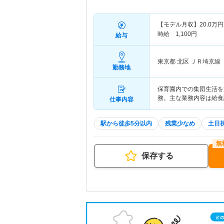
【モデル月収】
20.0
万円
時給 1,100円
給与
東京都 北区
ＪＲ埼京線
勤務地
保育園内での集団生活を
務。主な業務内容は給食
仕事内容
駅から徒歩5分以内
残業少なめ
土日
保存する