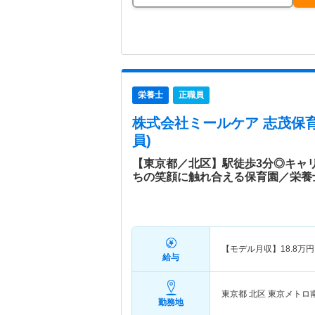
栄養士
正職員
株式会社ミールケア 志茂保
員)
【東京都／北区】駅徒歩3分◎キャ
ちの笑顔に触れ合える保育園／栄養
【モデル月収】
18.8
万円
給与
東京都 北区
東京メトロ
勤務地