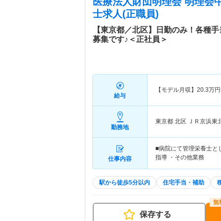
医療法人財団明理会 明理会
士求人(正職員)
【東京都／北区】日勤のみ！各種手
募集です♪＜正社員＞
【モデル月収】
20.3
万円
給与
東京都 北区
ＪＲ京浜東
勤務地
■病院にて管理栄養士と
指導 ・その他業務
仕事内容
駅から徒歩5分以内
住宅手当・補助
保存する