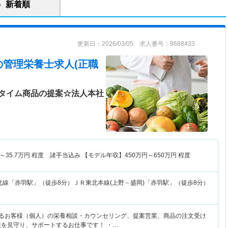
新着順
更新日：2026/03/05 求人番号：9688433
の管理栄養士求人(正職
タイム商品の提案☆法人本社
～
35.7
万円
程度 諸手当込み 【モデル年収】
450
万円～
650
万円
程度
北線「赤羽駅」（徒歩8分）ＪＲ東北本線(上野－盛岡)「赤羽駅」（徒歩8分）
よるお客様（個人）の栄養相談・カウンセリング、提案営業、商品の注文受け
康を見守り、サポートするお仕事です！ ・…