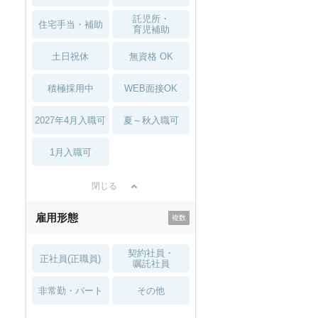
託児所・
住宅手当・補助
育児補助
土日祝休
無資格 OK
積極採用中
WEB面接OK
2027年4月入職可
夏～秋入職可
1月入職可
閉じる
雇用形態
契約社員・
正社員(正職員)
嘱託社員
非常勤・パート
その他