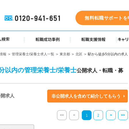
0120-941-651
無料転職サポートを
ド
求人検索
転職成功事例
転職支
情報
管理栄養士/栄養士求人一覧
東京都
北区
駅から徒歩5分以内の求人
5分以内の管理栄養士/栄養士
公開求人・転職・募
公開求人
非公開求人を含めて紹介してもらう
<<
<
>
>>
1
2