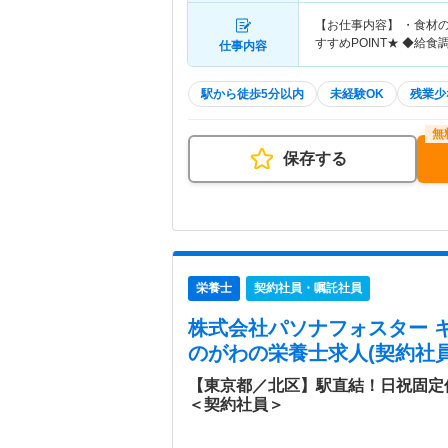
【お仕事内容】 ・食材の
すすめPOINT★ ◆給
仕事内容
駅から徒歩5分以内
未経験OK
残業少
保存する
栄養士
契約社員・嘱託社員
株式会社パソナフォスター 
のがわ
の栄養士求人(契約社
【東京都／北区】駅直結！日祝固定
＜契約社員＞