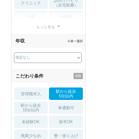
訪問リハビリ
クリニック
（在宅医療）
企業
保育園
もっと見る
小児リハビリ
整骨院
年収
※単一選択
接骨院
訪問マッサージ
薬局・
その他
ドラッグストア
こだわり条件
駅から徒歩
管理職求人
5分以内
駅から徒歩
車通勤可
10分以内
未経験OK
新卒OK
残業少なめ
寮・借り上げ