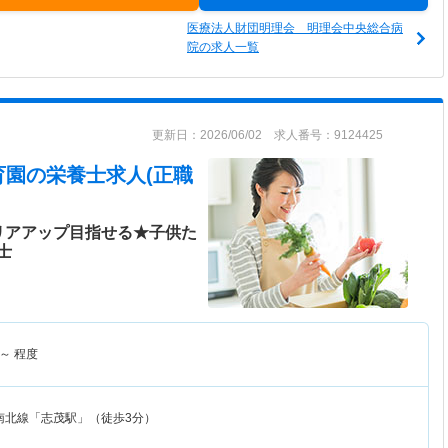
医療法人財団明理会 明理会中央総合病
院の求人一覧
更新日：2026/06/02 求人番号：9124425
育園
の栄養士求人(正職
リアアップ目指せる★子供た
士
～
程度
南北線「志茂駅」（徒歩3分）