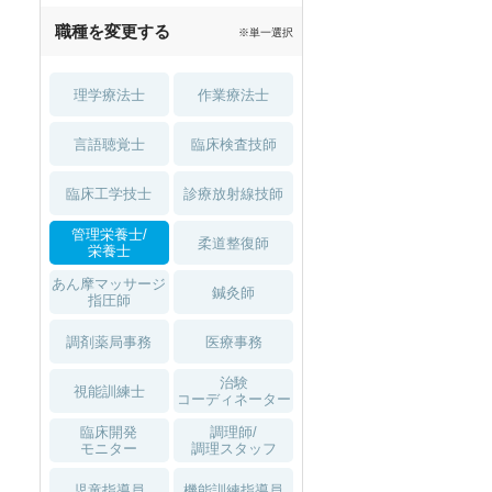
職種を変更する
※単一選択
理学療法士
作業療法士
言語聴覚士
臨床検査技師
臨床工学技士
診療放射線技師
管理栄養士/
柔道整復師
栄養士
あん摩マッサージ
鍼灸師
指圧師
調剤薬局事務
医療事務
治験
視能訓練士
コーディネーター
臨床開発
調理師/
モニター
調理スタッフ
児童指導員
機能訓練指導員