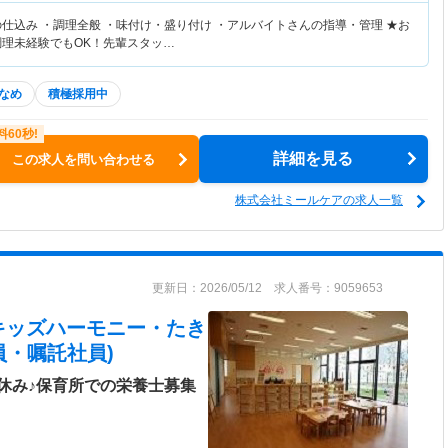
仕込み ・調理全般 ・味付け・盛り付け ・アルバイトさんの指導・管理 ★お
食調理未経験でもOK！先輩スタッ…
なめ
積極採用中
詳細を見る
この求人を問い合わせる
株式会社ミールケアの求人一覧
更新日：2026/05/12 求人番号：9059653
キッズハーモニー・たき
員・嘱託社員)
休み♪保育所での栄養士募集