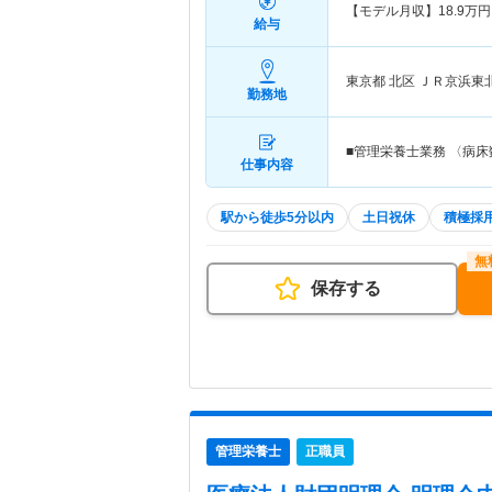
【モデル月収】
18.9
万円
給与
東京都 北区
ＪＲ京浜東
勤務地
■管理栄養士業務 〈病床
仕事内容
駅から徒歩5分以内
土日祝休
積極採
保存する
管理栄養士
正職員