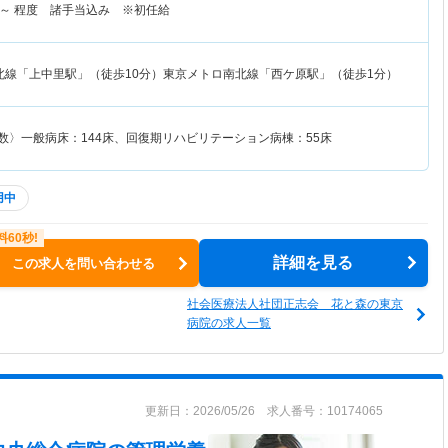
～
程度 諸手当込み ※初任給
北線「上中里駅」（徒歩10分）東京メトロ南北線「西ケ原駅」（徒歩1分）
数〉一般病床：144床、回復期リハビリテーション病棟：55床
用中
詳細を見る
この求人を問い合わせる
社会医療法人社団正志会 花と森の東京
病院の求人一覧
更新日：2026/05/26 求人番号：10174065