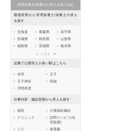
管理栄養士/栄養士の求人を絞り込む
都道府県から管理栄養士/栄養士の求人
を探す
北海道
青森県
岩手県
宮城県
秋田県
山形県
福島県
茨城県
栃木県
群馬県
埼玉県
千葉県
もっと見る
東京都
神奈川県
新潟県
近隣で公開求人が多い駅はこちら
山梨県
長野県
富山県
石川県
福井県
岐阜県
赤羽
王子
静岡県
愛知県
三重県
王子神谷
田端
滋賀県
京都府
大阪府
浮間舟渡
兵庫県
奈良県
和歌山県
仕事内容・施設形態から求人を探す
鳥取県
島根県
岡山県
広島県
山口県
徳島県
病院
介護福祉施設
香川県
愛媛県
高知県
クリニック
訪問リハビリ(在
宅医療)
福岡県
佐賀県
長崎県
企業
保育園
熊本県
大分県
宮崎県