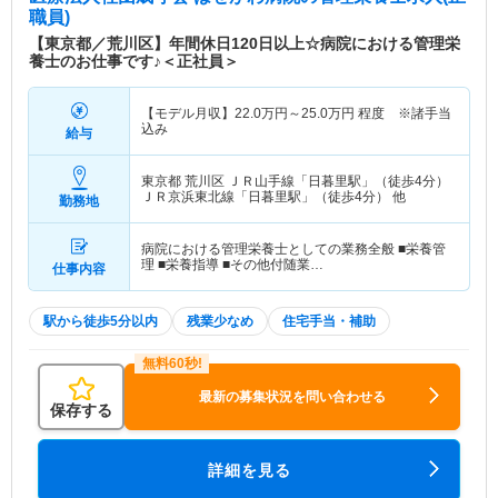
職員)
【東京都／荒川区】年間休日120日以上☆病院における管理栄
養士のお仕事です♪＜正社員＞
【モデル月収】
22.0
万円～
25.0
万円
程度 ※諸手当
込み
給与
東京都 荒川区
ＪＲ山手線「日暮里駅」（徒歩4分）
ＪＲ京浜東北線「日暮里駅」（徒歩4分） 他
勤務地
病院における管理栄養士としての業務全般 ■栄養管
理 ■栄養指導 ■その他付随業…
仕事内容
駅から徒歩5分以内
残業少なめ
住宅手当・補助
最新の募集状況を問い合わせる
保存する
詳細を見る