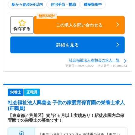
駅から徒歩5分以内
住宅手当・補助
積極採用中
この求人を問い合わせる
保存する
詳細を見る
社会福祉法人春和会の求人一覧
更新日：2025/08/22 求人番号：10186334
栄養士
正職員
社会福祉法人興善会 子供の家愛育保育園
の栄養士求人
(正職員)
【東京都／荒川区】賞与4ヵ月以上実績あり！駅徒歩圏内◎保
育園での栄養士の募集です！
【モデル月収】
20.6
万円～
※諸手当込み 【モデル