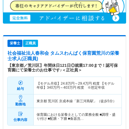
栄養士
正職員
社会福祉法人春和会 タムスわんぱく保育園荒川
の栄養
士求人(正職員)
【東京都／荒川区】年間休日121日◎就業17:00まで！認可保
育園にて栄養士のお仕事です♪＜正社員＞
【モデル月収】
24.8
万円～
29.4
万円
程度 【モデル
年収】
340
万円～
403
万円
程度 ※想定年収
給与
東京都 荒川区
京成本線「新三河島駅」（徒歩5分）
勤務地
保育園における栄養士としての業務全般 ■調理・盛
り付け ■配膳・下膳 ■食器洗…
仕事内容