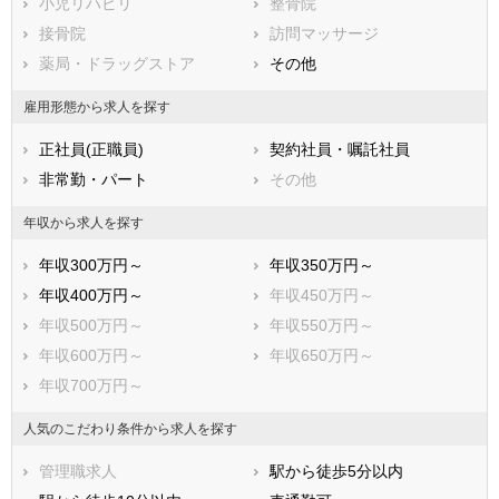
小児リハビリ
整骨院
武蔵野市
三鷹市
接骨院
訪問マッサージ
青梅市
府中市
薬局・ドラッグストア
その他
昭島市
調布市
町田市
小金井市
雇用形態から求人を探す
小平市
日野市
正社員(正職員)
契約社員・嘱託社員
東村山市
国分寺市
非常勤・パート
その他
国立市
福生市
狛江市
東大和市
年収から求人を探す
清瀬市
東久留米市
年収300万円～
年収350万円～
武蔵村山市
多摩市
年収400万円～
年収450万円～
稲城市
羽村市
年収500万円～
年収550万円～
あきる野市
西東京市
年収600万円～
年収650万円～
西多摩郡瑞穂町
西多摩郡日の出町
年収700万円～
西多摩郡檜原村
西多摩郡奥多摩町
大島町
利島村
人気のこだわり条件から求人を探す
新島村
神津島村
管理職求人
駅から徒歩5分以内
三宅村
御蔵島村