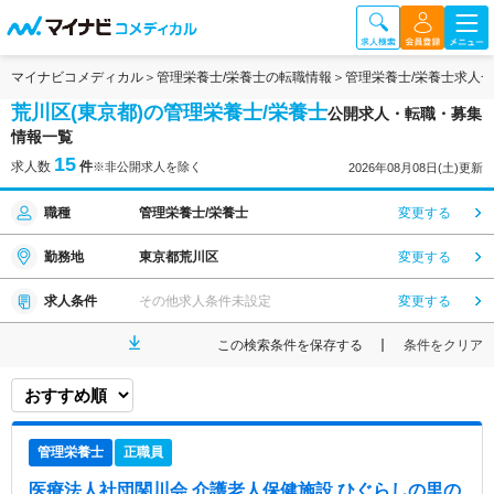
マイナビコメディカル
管理栄養士/栄養士の転職情報
管理栄養士/栄養士求人
荒川区(東京都)の管理栄養士/栄養士
公開求人・転職・募集
情報一覧
15
求人数
件
※非公開求人を除く
2026年08月08日(土)更新
職種
管理栄養士/栄養士
変更する
勤務地
東京都荒川区
変更する
求人条件
その他求人条件未設定
変更する
この検索条件を保存する
条件をクリア
管理栄養士
正職員
医療法人社団関川会 介護老人保健施設 ひぐらしの里
の