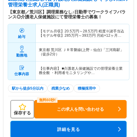
管理栄養士求人(正職員)
【東京都／荒川区】調理業務なし♪日勤帯でワークライフバラ
ンス◎介護老人保健施設にて管理栄養士の募集！
【モデル月収】
20.5
万円～
28.5
万円
程度※諸手当込
【モデル年収】
285
万円～
393
万円
月給×12ヶ月＋
給与
賞与3ヶ月想定
東京都 荒川区
ＪＲ常磐線(上野－仙台)「三河島駅」
（徒歩2分）
勤務地
【仕事内容】 ■介護老人保健施設での管理栄養士業
務全般 ・利用者モニタリングや…
仕事内容
駅から徒歩5分以内
残業少なめ
積極採用中
この求人を問い合わせる
保存する
詳細を見る