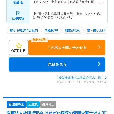
（徒歩10分）東京メトロ日比谷線「南千住駅」（徒
勤務地
歩10分） 他
【仕事内容】 ◇調理業務全般 ・昼食、おやつの調
理 ※約150食分（離乳食・幼…
仕事内容
駅から徒歩10分以内
未経験OK
残業少なめ
寮・借り上げ
この求人を問い合わせる
保存する
詳細を見る
社会福祉法人三樹会の求人一覧
更新日：2025/01/08 求人番号：9147540
管理栄養士
正職員
募集停止
医療法人社団成守会 はせがわ病院
の管理栄養士求人(正