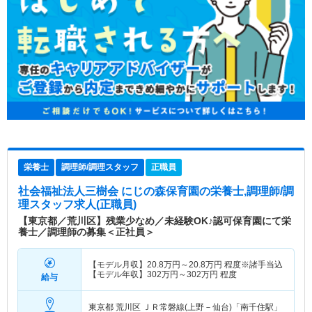
栄養士
調理師/調理スタッフ
正職員
社会福祉法人三樹会 にじの森保育園
の栄養士,調理師/調
理スタッフ求人(正職員)
【東京都／荒川区】残業少なめ／未経験OK♪認可保育園にて栄
養士／調理師の募集＜正社員＞
【モデル月収】
20.8
万円～
20.8
万円
程度※諸手当込
【モデル年収】
302
万円～
302
万円
程度
給与
東京都 荒川区
ＪＲ常磐線(上野－仙台)「南千住駅」