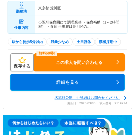
東京都 荒川区
勤務地
◇認可保育園にて調理業務 ・保育補助（1～2時間
程） ・食育 ※現在は荒川区の…
仕事内容
駅から徒歩5分以内
残業少なめ
土日祝休
積極採用中
この求人を問い合わせる
保存する
詳細を見る
名称非公開 ※詳細はお問合せください
更新日：2026/03/05 求人番号：9119974