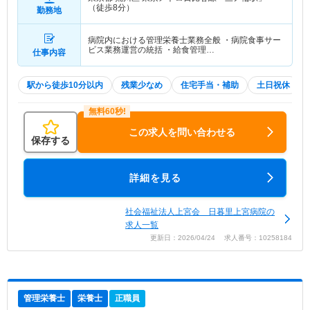
（徒歩8分）
勤務地
病院内における管理栄養士業務全般 ・病院食事サー
ビス業務運営の統括 ・給食管理…
仕事内容
駅から徒歩10分以内
残業少なめ
住宅手当・補助
土日祝休
この求人を問い合わせる
保存する
詳細を見る
社会福祉法人上宮会 日暮里上宮病院の
求人一覧
更新日：2026/04/24 求人番号：10258184
管理栄養士
栄養士
正職員