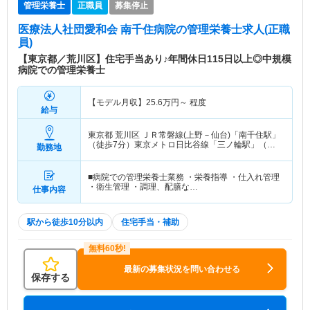
管理栄養士
正職員
募集停止
医療法人社団愛和会 南千住病院
の管理栄養士求人(正職
員)
【東京都／荒川区】住宅手当あり♪年間休日115日以上◎中規模
病院での管理栄養士
【モデル月収】
25.6
万円～
程度
給与
東京都 荒川区
ＪＲ常磐線(上野－仙台)「南千住駅」
（徒歩7分）東京メトロ日比谷線「三ノ輪駅」（徒
勤務地
歩7分） 他
■病院での管理栄養士業務 ・栄養指導 ・仕入れ管理
・衛生管理 ・調理、配膳な…
仕事内容
駅から徒歩10分以内
住宅手当・補助
最新の募集状況を問い合わせる
保存する