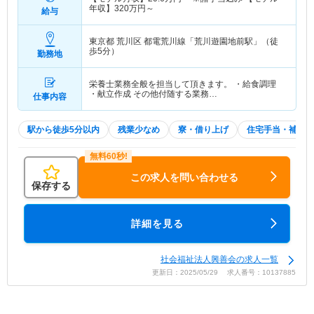
年収】
320
万円～
給与
東京都 荒川区
都電荒川線「荒川遊園地前駅」（徒
歩5分）
勤務地
栄養士業務全般を担当して頂きます。 ・給食調理
・献立作成 その他付随する業務…
仕事内容
駅から徒歩5分以内
残業少なめ
寮・借り上げ
住宅手当・補助
この求人を問い合わせる
保存する
詳細を見る
社会福祉法人興善会の求人一覧
更新日：2025/05/29 求人番号：10137885