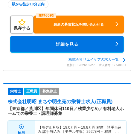
駅から徒歩10分以内
最新の募集状況を問い合わせる
保存する
詳細を見る
株式会社リエイケアの求人一覧
更新日：2026/02/27 求人番号：9740881
栄養士
正職員
募集停止
株式会社明昭 まちや明生苑
の栄養士求人(正職員)
【東京都／荒川区】年間休日110日／残業少なめ／有料老人ホ
ームでの栄養士・調理師募集
【モデル月収】
19.0
万円～
19.8
万円
程度 諸手当込
み 諸手当込み 【モデル年収】
292
万円～
程度 賞
給与