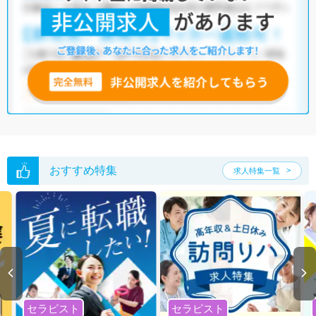
院
・
介護福祉施設
・
保育園
・
その他
他の条件でも人気の求人がございますので、「こだわり条件」から検索
いただくか、お気軽にお問い合わせください。
全国の管理栄養士/栄養士求人
から検索いただくことも可能です。
無料転職支援サービス
にお申し込みいただくと、ご希望条件をヒアリン
グした上で求人をご提案いたします。
ご希望条件がまだ定まっていない方は
人気の希望条件をピックアップし
た求人特集
をぜひご活用ください。
転職支援の他、情報収集や募集状況の確認も、お気軽にご相談くださ
い。
おすすめ特集
求人特集一覧
セラピスト
セラピスト