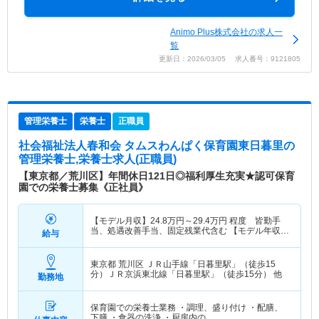
Animo Plus株式会社の求人一
覧
更新日：2026/03/05 求人番号：9121805
管理栄養士
栄養士
正職員
社会福祉法人春和会 タムスわんぱく保育園東日暮里
の
管理栄養士,栄養士求人(正職員)
【東京都／荒川区】年間休日121日◎福利厚生充実★認可保育
園での栄養士募集《正社員》
【モデル月収】
24.8
万円～
29.4
万円
程度 皆勤手
当、処遇改善手当、固定残業代含む 【モデル年収】
給与
340
万円～
東京都 荒川区
ＪＲ山手線「日暮里駅」（徒歩15
分）ＪＲ京浜東北線「日暮里駅」（徒歩15分） 他
勤務地
保育園での栄養士業務 ・調理、盛り付け ・配膳、
下膳 ・食器の洗浄 ・厨房内の…