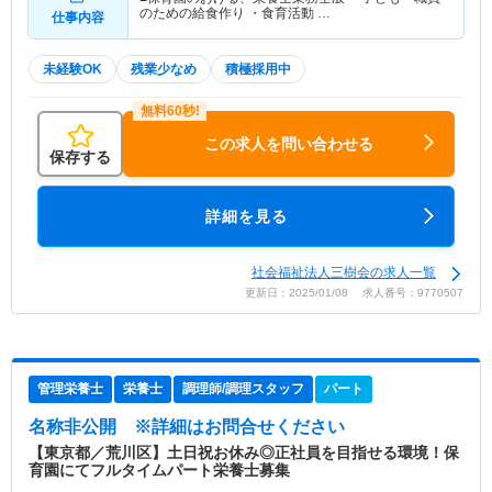
のための給食作り ・食育活動 …
仕事内容
未経験OK
残業少なめ
積極採用中
この求人を問い合わせる
保存する
詳細を見る
社会福祉法人三樹会の求人一覧
更新日：2025/01/08 求人番号：9770507
管理栄養士
栄養士
調理師/調理スタッフ
パート
名称非公開
※詳細はお問合せください
【東京都／荒川区】土日祝お休み◎正社員を目指せる環境！保
育園にてフルタイムパート栄養士募集