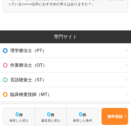
っている○○○○○以外におすすめの求人はありますか？」
専門サイト
理学療法士（PT）
作業療法士（OT）
言語聴覚士（ST）
臨床検査技師（MT）
臨床工学技士（ME）
0
0
0
件
件
件
無料登録
保存した求人
最近見た求人
保存した条件
診療放射線技師（RT）