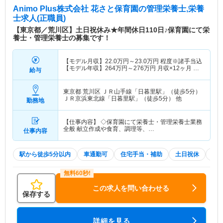
Animo Plus株式会社 花さと保育園
の管理栄養士,栄養
士求人(正職員)
【東京都／荒川区】土日祝休み★年間休日110日♪保育園にて栄
養士・管理栄養士の募集です！
【モデル月収】
22.0
万円～
23.0
万円
程度※諸手当込
【モデル年収】
264
万円～
276
万円
月収×12ヶ月 賞
給与
与別
東京都 荒川区
ＪＲ山手線「日暮里駅」（徒歩5分）
ＪＲ京浜東北線「日暮里駅」（徒歩5分） 他
勤務地
【仕事内容】 ◇保育園にて栄養士・管理栄養士業務
全般 献立作成や食育、調理等、…
仕事内容
駅から徒歩5分以内
車通勤可
住宅手当・補助
土日祝休
積
この求人を問い合わせる
保存する
詳細を見る