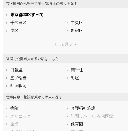
市区町村から管理栄養士/栄養士の求人を探す
石川県
福井県
岐阜県
静岡県
東京都23区すべて
愛知県
三重県
滋賀県
千代田区
京都府
中央区
大阪府
兵庫県
港区
奈良県
新宿区
和歌山県
鳥取県
文京区
島根県
台東区
岡山県
もっと見る
広島県
墨田区
山口県
江東区
徳島県
香川県
品川区
愛媛県
目黒区
高知県
近隣で公開求人が多い駅はこちら
福岡県
大田区
佐賀県
世田谷区
長崎県
熊本県
渋谷区
日暮里
大分県
中野区
南千住
宮崎県
鹿児島県
杉並区
三ノ輪橋
沖縄県
豊島区
町屋
北区
町屋駅前
荒川区
板橋区
練馬区
仕事内容・施設形態から求人を探す
足立区
葛飾区
病院
介護福祉施設
江戸川区
クリニック
訪問リハビリ(在宅医療)
市部
企業
保育園
八王子市
立川市