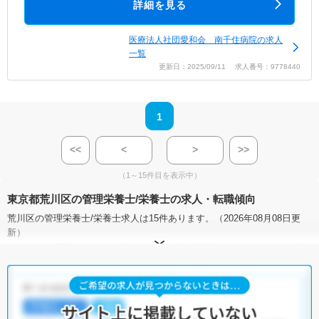
詳細を見る
医療法人社団愛和会 南千住病院の求人
一覧
更新日：2025/09/11 求人番号：9778440
1
<<
<
>
>>
（1～15件目を表示中）
東京都荒川区の管理栄養士/栄養士の求人・転職傾向
荒川区の管理栄養士/栄養士求人は15件あります。（2026年08月08日更
新）
サイト上に掲載されている求人の他に、
非公開求人
もございます。
無料
転職支援サービス
にお申し込みいただくと、全求人からご希望条件に合
う求人を提案させていただきます。
荒川区の管理栄養士/栄養士求人では以下のような条件が人気です。
・
土日祝休
・
積極採用中
・
残業少なめ
・
正社員(正職員)
・
病