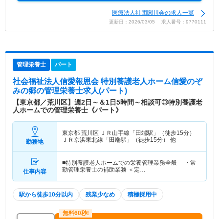
医療法人社団関川会の求人一覧
更新日：2026/03/05 求人番号：9770111
管理栄養士
パート
社会福祉法人信愛報恩会 特別養護老人ホーム信愛のぞ
みの郷
の管理栄養士求人(パート)
【東京都／荒川区】週2日～＆1日5時間～相談可◎特別養護老
人ホームでの管理栄養士《パート》
東京都 荒川区
ＪＲ山手線「田端駅」（徒歩15分）
ＪＲ京浜東北線「田端駅」（徒歩15分） 他
勤務地
■特別養護老人ホームでの栄養管理業務全般 ・常
勤管理栄養士の補助業務 ＜定…
仕事内容
駅から徒歩10分以内
残業少なめ
積極採用中