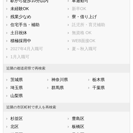
駅から徒歩10分以内
車通勤可
八丈島八丈町
青ヶ島村
未経験OK
新卒OK
小笠原村
残業少なめ
寮・借り上げ
住宅手当・補助
託児所・育児補助
土日祝休
無資格 OK
積極採用中
WEB面接OK
2027年4月入職可
夏～秋入職可
1月入職可
近隣の都道府県で再検索
茨城県
神奈川県
栃木県
埼玉県
群馬県
千葉県
山梨県
近隣の市区町村で求人を再検索
杉並区
豊島区
北区
板橋区