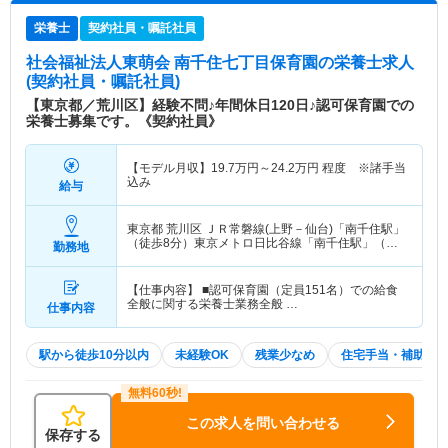
栄養士
契約社員・嘱託社員
社会福祉法人東萌会 南千住七丁目保育園
の栄養士求人
(契約社員・嘱託社員)
【東京都／荒川区】経験不問♪年間休日120日♪認可保育園での
栄養士募集です。《契約社員》
【モデル月収】
19.7
万円～
24.2
万円
程度 ※諸手当
込み
給与
東京都 荒川区
ＪＲ常磐線(上野－仙台)「南千住駅」
（徒歩8分）東京メトロ日比谷線「南千住駅」（徒
勤務地
歩8分） 他
【仕事内容】 ■認可保育園（定員151名）での給食
全般に関する栄養士業務全般 …
仕事内容
駅から徒歩10分以内
未経験OK
残業少なめ
住宅手当・補助
この求人を問い合わせる
保存する