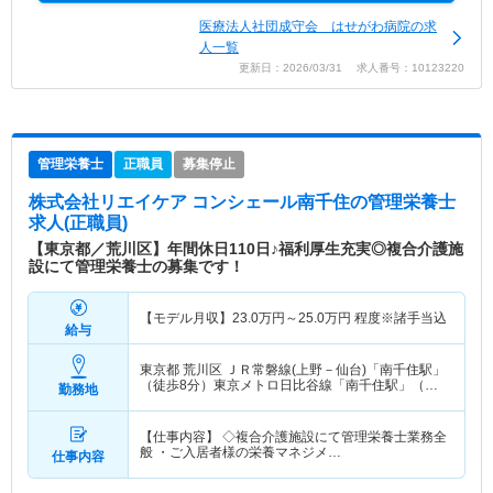
医療法人社団成守会 はせがわ病院の求
人一覧
更新日：2026/03/31 求人番号：10123220
管理栄養士
正職員
募集停止
株式会社リエイケア コンシェール南千住
の管理栄養士
求人(正職員)
【東京都／荒川区】年間休日110日♪福利厚生充実◎複合介護施
設にて管理栄養士の募集です！
【モデル月収】
23.0
万円～
25.0
万円
程度※諸手当込
給与
東京都 荒川区
ＪＲ常磐線(上野－仙台)「南千住駅」
（徒歩8分）東京メトロ日比谷線「南千住駅」（徒
勤務地
歩8分） 他
【仕事内容】 ◇複合介護施設にて管理栄養士業務全
般 ・ご入居者様の栄養マネジメ…
仕事内容