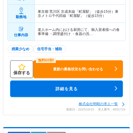
与4ヶ月想定
東京都 荒川区
京成本線「町屋駅」（徒歩15分）東
京メトロ千代田線「町屋駅」（徒歩15分）
勤務地
老人ホーム内における厨房にて、御入居者様への食
事準備 ・調理盛付け ・食器の洗…
仕事内容
残業少なめ
住宅手当・補助
最新の募集状況を問い合わせる
保存する
詳細を見る
株式会社明昭の求人一覧
更新日：2025/10/15 求人番号：9051710