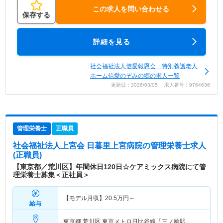
この求人を問い合わせる
保存する
詳細を見る
社会福祉法人信愛報恩会 特別養護老人
ホーム信愛のぞみの郷の求人一覧
更新日：2026/03/05 求人番号：9764636
管理栄養士
正職員
社会福祉法人上宮会 日暮里上宮病院
の管理栄養士求人
(正職員)
【東京都／荒川区】年間休日120日☆ケアミックス病院にて管
理栄養士募集＜正社員＞
【モデル月収】
20.5
万円～
給与
東京都 荒川区
東京メトロ日比谷線「三ノ輪駅」