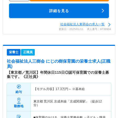
詳細を見る
社会福祉法人東萌会の求人一覧
更新日：2025/01/11 求人番号：9738904
栄養士
正職員
社会福祉法人三樹会 にじの樹保育園
の栄養士求人(正職
員)
【東京都／荒川区】年間休日115日◎認可保育園での栄養士募
集です。《正社員》
【モデル月収】
17.3
万円～
※基本給
給与
東京都 荒川区
京成本線「京成関屋駅」（徒歩12
分）
勤務地
■保育園のおける、栄養士業務全般 ・子ども・職員