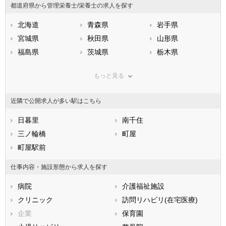
都道府県から管理栄養士/栄養士の求人を探す
北海道
青森県
岩手県
宮城県
秋田県
山形県
福島県
茨城県
栃木県
群馬県
埼玉県
千葉県
もっと見る
東京都
神奈川県
新潟県
山梨県
長野県
富山県
近隣で公開求人が多い駅はこちら
石川県
福井県
岐阜県
静岡県
日暮里
愛知県
南千住
三重県
滋賀県
三ノ輪橋
京都府
町屋
大阪府
兵庫県
町屋駅前
奈良県
和歌山県
鳥取県
島根県
岡山県
仕事内容・施設形態から求人を探す
広島県
山口県
徳島県
病院
介護福祉施設
香川県
愛媛県
高知県
クリニック
訪問リハビリ(在宅医療)
福岡県
佐賀県
長崎県
企業
保育園
熊本県
大分県
宮崎県