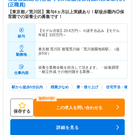
(正職員)
【東京都／荒川区】賞与4ヵ月以上実績あり！駅徒歩圏内◎保
育園での栄養士の募集です！
【モデル月収】
20.6
万円～
※諸手当込み 【モデル
年収】
320
万円～
給与
東京都 荒川区
都電荒川線「荒川遊園地前駅」（徒
歩5分）
勤務地
栄養士業務全般を担当して頂きます。 ・給食調理
・献立作成 その他付随する業務…
仕事内容
駅から徒歩5分以内
残業少なめ
寮・借り上げ
住宅手当・補助
この求人を問い合わせる
保存する
詳細を見る