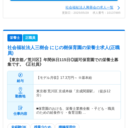
社会福祉法人興善会の求人一覧
更新日：2025/05/29 求人番号：10137885
栄養士
正職員
社会福祉法人三樹会 にじの樹保育園
の栄養士求人(正職
員)
【東京都／荒川区】年間休日115日◎認可保育園での栄養士募
集です。《正社員》
【モデル月収】
17.3
万円～
※基本給
給与
東京都 荒川区
京成本線「京成関屋駅」（徒歩12
分）
勤務地
■保育園のおける、栄養士業務全般 ・子ども・職員
のための給食作り ・食育活動 …
仕事内容
未経験OK
残業少なめ
積極採用中