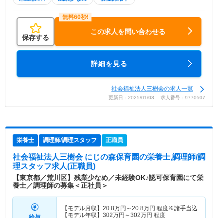
この求人を問い合わせる
保存する
詳細を見る
社会福祉法人三樹会の求人一覧
更新日：2025/01/08 求人番号：9770507
栄養士
調理師/調理スタッフ
正職員
社会福祉法人三樹会 にじの森保育園
の栄養士,調理師/調
理スタッフ求人(正職員)
【東京都／荒川区】残業少なめ／未経験OK♪認可保育園にて栄
養士／調理師の募集＜正社員＞
【モデル月収】
20.8
万円～
20.8
万円
程度※諸手当込
【モデル年収】
302
万円～
302
万円
程度
給与