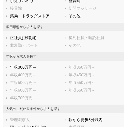
小児リハビリ
整骨院
鹿児島県
沖縄県
接骨院
訪問マッサージ
薬局・ドラッグストア
その他
雇用形態から求人を探す
正社員(正職員)
契約社員・嘱託社員
非常勤・パート
その他
年収から求人を探す
年収300万円～
年収350万円～
年収400万円～
年収450万円～
年収500万円～
年収550万円～
年収600万円～
年収650万円～
年収700万円～
人気のこだわり条件から求人を探す
管理職求人
駅から徒歩5分以内