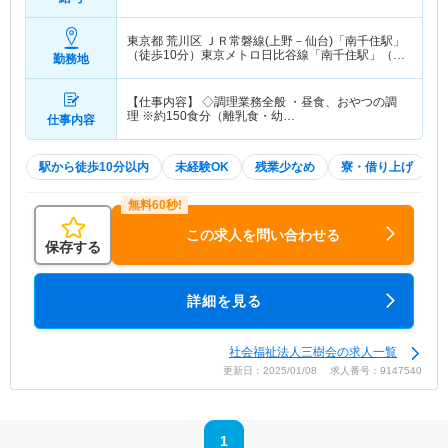
東京都 荒川区
ＪＲ常磐線(上野－仙台)「南千住駅」
（徒歩10分）東京メトロ日比谷線「南千住駅」（徒
勤務地
歩10分） 他
【仕事内容】 ◇調理業務全般 ・昼食、おやつの調
理 ※約150食分（離乳食・幼…
仕事内容
駅から徒歩10分以内
未経験OK
残業少なめ
寮・借り上げ
この求人を問い合わせる
保存する
詳細を見る
社会福祉法人三樹会の求人一覧
更新日：2025/01/08 求人番号：9147540
1