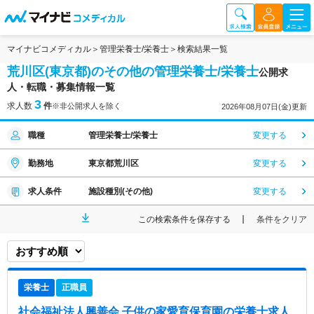
マイナビコメディカル
管理栄養士/栄養士
検索結果一覧
荒川区(東京都)のその他の管理栄養士/栄養士
公開求
人・転職・募集情報一覧
3
求人数
件
※非公開求人を除く
2026年08月07日(金)更新
職種
管理栄養士/栄養士
変更する
勤務地
東京都荒川区
変更する
求人条件
施設種別(その他)
変更する
この検索条件を保存する
条件をクリア
栄養士
正職員
社会福祉法人興善会 子供の家愛育保育園
の栄養士求人