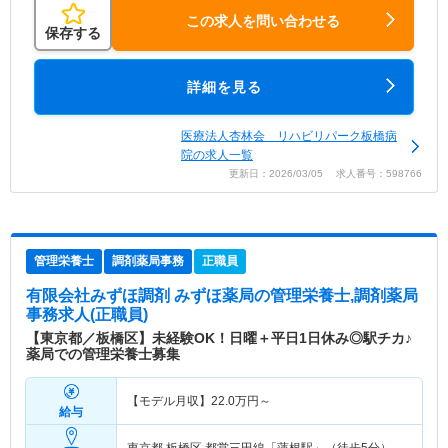
この求人を問い合わせる
保存する
詳細を見る
医療法人杏林会 リハビリパーク板橋病
院の求人一覧
更新日：2026/03/05 求人番号：598766
管理栄養士
調剤薬局事務
正職員
有限会社みずほ調剤 みずほ薬局
の管理栄養士,調剤薬局
事務求人(正職員)
【東京都／板橋区】未経験OK！日曜＋平日1日休み◎駅チカ♪
薬局での管理栄養士募集
【モデル月収】
22.0
万円～
給与
東京都 板橋区
都営三田線「蓮根駅」（徒歩5分）