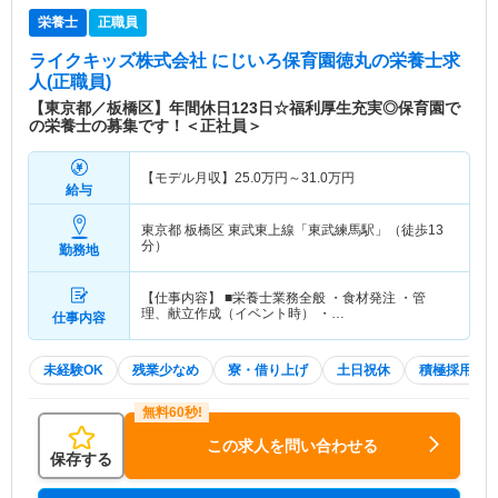
栄養士
正職員
ライクキッズ株式会社 にじいろ保育園徳丸
の栄養士求
人(正職員)
【東京都／板橋区】年間休日123日☆福利厚生充実◎保育園で
の栄養士の募集です！＜正社員＞
【モデル月収】
25.0
万円～
31.0
万円
給与
東京都 板橋区
東武東上線「東武練馬駅」（徒歩13
分）
勤務地
【仕事内容】 ■栄養士業務全般 ・食材発注 ・管
理、献立作成（イベント時） ・…
仕事内容
未経験OK
残業少なめ
寮・借り上げ
土日祝休
積極採用中
この求人を問い合わせる
保存する