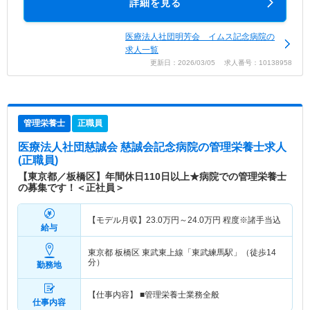
詳細を見る
医療法人社団明芳会 イムス記念病院の
求人一覧
更新日：2026/03/05 求人番号：10138958
管理栄養士
正職員
医療法人社団慈誠会 慈誠会記念病院
の管理栄養士求人
(正職員)
【東京都／板橋区】年間休日110日以上★病院での管理栄養士
の募集です！＜正社員＞
【モデル月収】
23.0
万円～
24.0
万円
程度※諸手当込
給与
東京都 板橋区
東武東上線「東武練馬駅」（徒歩14
分）
勤務地
【仕事内容】 ■管理栄養士業務全般
仕事内容