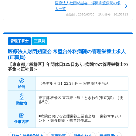
医療法人社団慈誠会 浮間舟渡病院の求
人一覧
更新日：2026/03/05 求人番号：10156713
管理栄養士
正職員
医療法人財団朔望会 常盤台外科病院
の管理栄養士求人
(正職員)
【東京都／板橋区】年間休日125日あり♪病院での管理栄養士の
募集＜正社員＞
【モデル月収】
22.3
万円～
程度※諸手当込
給与
東京都 板橋区
東武東上線「ときわ台(東京)駅」（徒
歩5分）
勤務地
■病院における管理栄養士業務全般 ・栄養マネジメ
ント ・栄養指導 ・帳票類作成…
仕事内容