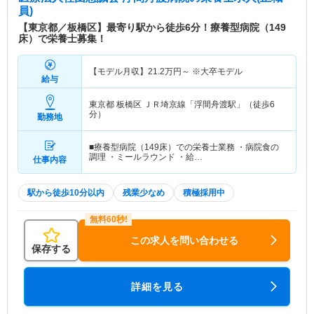
員)
【東京都／板橋区】最寄り駅から徒歩6分！療養型病院（149
床）で栄養士募集！
【モデル月収】
21.2
万円～
※大卒モデル
給与
東京都 板橋区
ＪＲ埼京線「浮間舟渡駅」（徒歩6
分）
勤務地
■療養型病院（149床）での栄養士業務 ・病院食の
調理 ・ミールラウンド ・給…
仕事内容
駅から徒歩10分以内
残業少なめ
積極採用中
この求人を問い合わせる
保存する
詳細を見る