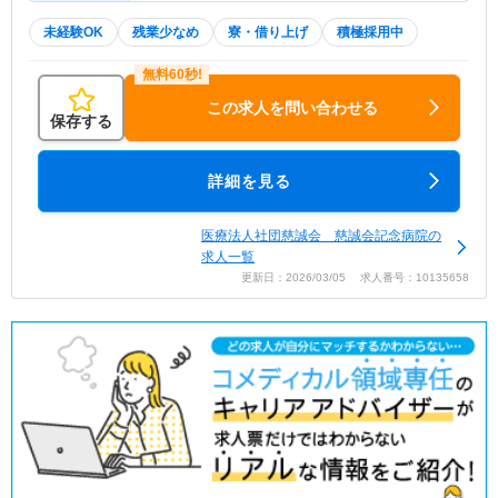
未経験OK
残業少なめ
寮・借り上げ
積極採用中
この求人を問い合わせる
保存する
詳細を見る
医療法人社団慈誠会 慈誠会記念病院の
求人一覧
更新日：2026/03/05 求人番号：10135658