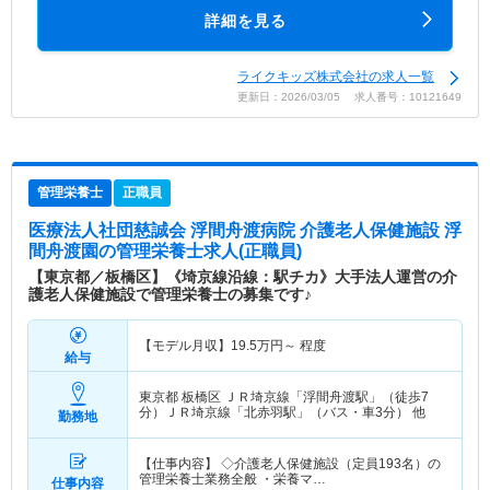
詳細を見る
ライクキッズ株式会社の求人一覧
更新日：2026/03/05 求人番号：10121649
管理栄養士
正職員
医療法人社団慈誠会 浮間舟渡病院 介護老人保健施設 浮
間舟渡園
の管理栄養士求人(正職員)
【東京都／板橋区】《埼京線沿線：駅チカ》大手法人運営の介
護老人保健施設で管理栄養士の募集です♪
【モデル月収】
19.5
万円～
程度
給与
東京都 板橋区
ＪＲ埼京線「浮間舟渡駅」（徒歩7
分）ＪＲ埼京線「北赤羽駅」（バス・車3分） 他
勤務地
【仕事内容】 ◇介護老人保健施設（定員193名）の
管理栄養士業務全般 ・栄養マ…
仕事内容