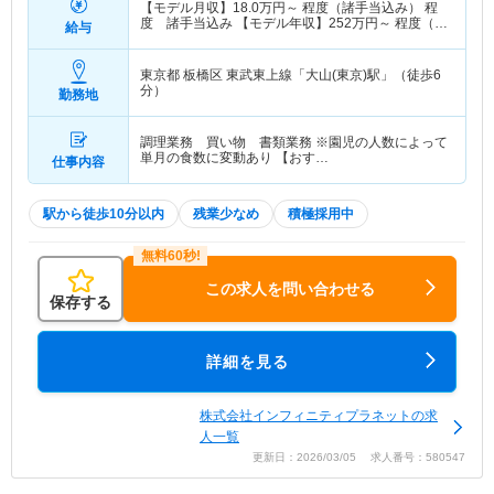
【モデル月収】
18.0
万円～
程度（諸手当込み） 程
度 諸手当込み 【モデル年収】
252
万円～
程度（諸
給与
手当込み） 程度 諸手当込み
東京都 板橋区
東武東上線「大山(東京)駅」（徒歩6
分）
勤務地
調理業務 買い物 書類業務 ※園児の人数によって
単月の食数に変動あり 【おす…
仕事内容
駅から徒歩10分以内
残業少なめ
積極採用中
この求人を問い合わせる
保存する
詳細を見る
株式会社インフィニティプラネットの求
人一覧
更新日：2026/03/05 求人番号：580547