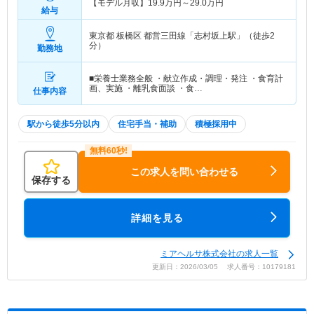
【モデル月収】
19.9
万円～
29.0
万円
給与
東京都 板橋区
都営三田線「志村坂上駅」（徒歩2
分）
勤務地
■栄養士業務全般 ・献立作成・調理・発注 ・食育計
画、実施 ・離乳食面談 ・食…
仕事内容
駅から徒歩5分以内
住宅手当・補助
積極採用中
この求人を問い合わせる
保存する
詳細を見る
ミアヘルサ株式会社の求人一覧
更新日：2026/03/05 求人番号：10179181