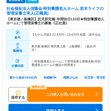
管理栄養士
正職員
社会福祉法人信隆会 特別養護老人ホーム 若木ライフ
の
管理栄養士求人(正職員)
【東京都／板橋区】託児所完備♪年間休日110日★特別養護老人
ホームにて管理栄養士の募集《正社員》
【モデル月収】
22.4
万円～
23.8
万円
程度 諸手当込
給与
東京都 板橋区
東武東上線「上板橋駅」（徒歩10
分）
勤務地
◇特別養護老人ホームにて管理栄養士業務全般 特別
養護老人ホームの施設の利用者さ…
仕事内容
駅から徒歩10分以内
未経験OK
残業少なめ
託児所・育児補助
この求人を問い合わせる
保存する
詳細を見る