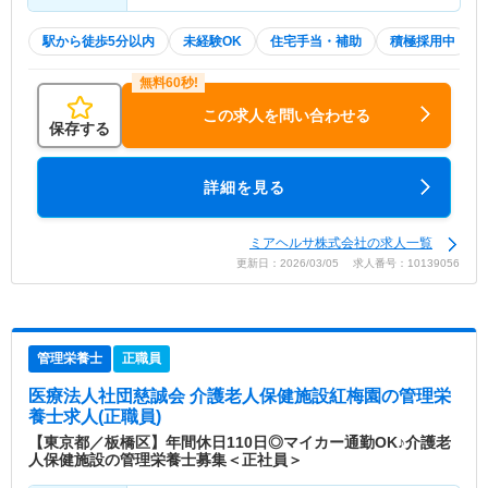
駅から徒歩5分以内
未経験OK
住宅手当・補助
積極採用中
この求人を問い合わせる
保存する
詳細を見る
ミアヘルサ株式会社の求人一覧
更新日：2026/03/05 求人番号：10139056
管理栄養士
正職員
医療法人社団慈誠会 介護老人保健施設紅梅園
の管理栄
養士求人(正職員)
【東京都／板橋区】年間休日110日◎マイカー通勤OK♪介護老
人保健施設の管理栄養士募集＜正社員＞