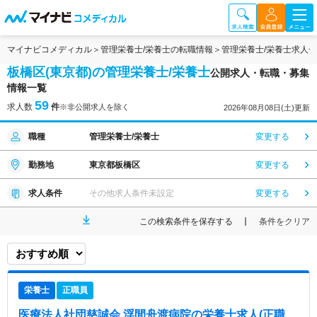
マイナビコメディカル
管理栄養士/栄養士の転職情報
管理栄養士/栄養士求人
板橋区(東京都)の管理栄養士/栄養士
公開求人・転職・募集
情報一覧
59
求人数
件
※非公開求人を除く
2026年08月08日(土)更新
職種
管理栄養士/栄養士
変更する
勤務地
東京都板橋区
変更する
求人条件
その他求人条件未設定
変更する
この検索条件を保存する
条件をクリア
栄養士
正職員
医療法人社団慈誠会 浮間舟渡病院
の栄養士求人(正職