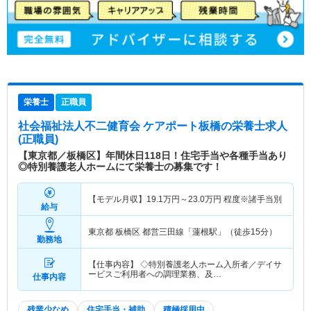
栄養士
正職員
社会福祉法人不二健育会 ケアポート板橋
の栄養士求人
(正職員)
【東京都／板橋区】年間休日118日！住宅手当や各種手当あり
◎特別養護老人ホームにて栄養士の募集です！
【モデル月収】
19.1
万円～
23.0
万円
程度※諸手当別
給与
東京都 板橋区
都営三田線「蓮根駅」（徒歩15分）
勤務地
【仕事内容】 ◇特別養護老人ホーム入所者／デイサ
ービスご利用者への調理業務、及…
仕事内容
残業少なめ
住宅手当・補助
積極採用中