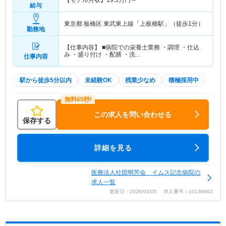
【モデル月収】
19.3
万円～
給与
東京都 板橋区
東武東上線「上板橋駅」（徒歩1分）
勤務地
【仕事内容】 ■病院での栄養士業務 ・調理 ・仕込
み ・盛り付け ・配膳 ・洗…
仕事内容
駅から徒歩5分以内
未経験OK
残業少なめ
積極採用中
この求人を問い合わせる
保存する
詳細を見る
医療法人社団明芳会 イムス記念病院の
求人一覧
更新日：2026/03/05 求人番号：10138962