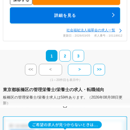
詳細を見る
社会福祉法人福翠会の求人一覧
更新日：2026/03/05 求人番号：10118912
1
2
3
<<
<
>
>>
（1～20件目を表示中）
東京都板橋区の管理栄養士/栄養士の求人・転職傾向
板橋区の管理栄養士/栄養士求人は59件あります。（2026年08月08日更
新）
サイト上に掲載されている求人の他に、
非公開求人
もございます。
無料
転職支援サービス
にお申し込みいただくと、全求人からご希望条件に合
う求人を提案させていただきます。