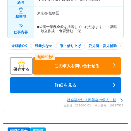
給与
東京都 板橋区
勤務地
■栄養士業務全般を担当していただきます。 ・調理
・献立作成 ・食育活動 ・栄…
仕事内容
未経験OK
残業少なめ
寮・借り上げ
託児所・育児補助
積
この求人を問い合わせる
保存する
詳細を見る
社会福祉法人興善会の求人一覧
更新日：2026/06/02 求人番号：10137552