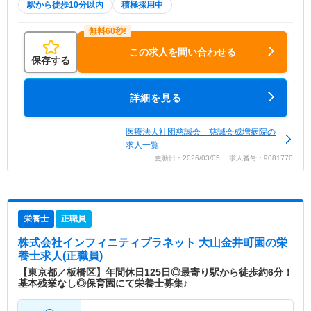
駅から徒歩10分以内
積極採用中
この求人を問い合わせる
保存する
詳細を見る
医療法人社団慈誠会 慈誠会成増病院の
求人一覧
更新日：2026/03/05 求人番号：9081770
栄養士
正職員
株式会社インフィニティプラネット 大山金井町園
の栄
養士求人(正職員)
【東京都／板橋区】年間休日125日◎最寄り駅から徒歩約6分！
基本残業なし◎保育園にて栄養士募集♪