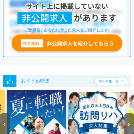
板橋区の管理栄養士/栄養士求人では以下のような条件が人気です。
・
土日祝休
・
積極採用中
・
残業少なめ
・
正社員(正職員)
・
病
院
・
介護福祉施設
・
保育園
・
その他
他の条件でも人気の求人がございますので、「こだわり条件」から検索
いただくか、お気軽にお問い合わせください。
全国の管理栄養士/栄養士求人
から検索いただくことも可能です。
無料転職支援サービス
にお申し込みいただくと、ご希望条件をヒアリン
グした上で求人をご提案いたします。
ご希望条件がまだ定まっていない方は
人気の希望条件をピックアップし
た求人特集
をぜひご活用ください。
転職支援の他、情報収集や募集状況の確認も、お気軽にご相談くださ
い。
おすすめ特集
求人特集一覧