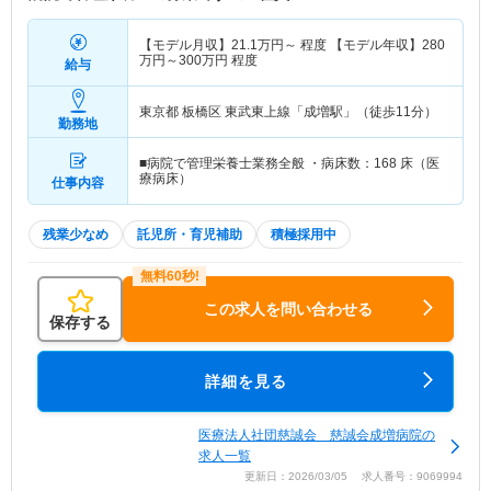
【モデル月収】
21.1
万円～
程度 【モデル年収】
280
万円～
300
万円
程度
給与
東京都 板橋区
東武東上線「成増駅」（徒歩11分）
勤務地
■病院で管理栄養士業務全般 ・病床数：168 床（医
療病床）
仕事内容
残業少なめ
託児所・育児補助
積極採用中
この求人を問い合わせる
保存する
詳細を見る
医療法人社団慈誠会 慈誠会成増病院の
求人一覧
更新日：2026/03/05 求人番号：9069994