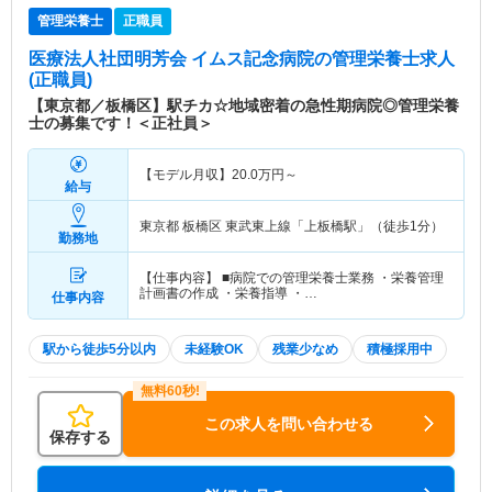
管理栄養士
正職員
医療法人社団明芳会 イムス記念病院
の管理栄養士求人
(正職員)
【東京都／板橋区】駅チカ☆地域密着の急性期病院◎管理栄養
士の募集です！＜正社員＞
【モデル月収】
20.0
万円～
給与
東京都 板橋区
東武東上線「上板橋駅」（徒歩1分）
勤務地
【仕事内容】 ■病院での管理栄養士業務 ・栄養管理
計画書の作成 ・栄養指導 ・…
仕事内容
駅から徒歩5分以内
未経験OK
残業少なめ
積極採用中
この求人を問い合わせる
保存する