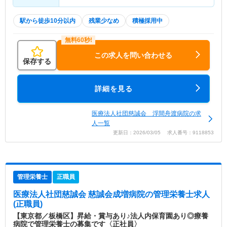
駅から徒歩10分以内
残業少なめ
積極採用中
この求人を問い合わせる
保存する
詳細を見る
医療法人社団慈誠会 浮間舟渡病院の求
人一覧
更新日：2026/03/05 求人番号：9118853
管理栄養士
正職員
医療法人社団慈誠会 慈誠会成増病院
の管理栄養士求人
(正職員)
【東京都／板橋区】昇給・賞与あり♪法人内保育園あり◎療養
病院で管理栄養士の募集です〈正社員〉