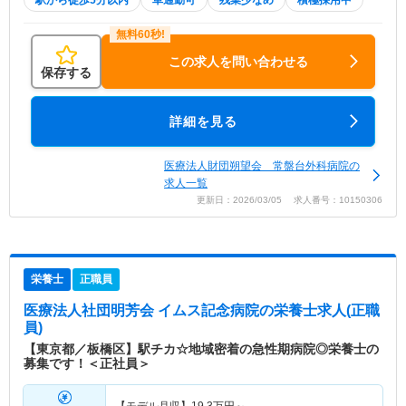
駅から徒歩5分以内
車通勤可
残業少なめ
積極採用中
この求人を問い合わせる
保存する
詳細を見る
医療法人財団朔望会 常盤台外科病院の
求人一覧
更新日：2026/03/05 求人番号：10150306
栄養士
正職員
医療法人社団明芳会 イムス記念病院
の栄養士求人(正職
員)
【東京都／板橋区】駅チカ☆地域密着の急性期病院◎栄養士の
募集です！＜正社員＞