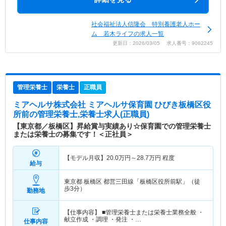
社会福祉法人信隆会 特別養護老人ホー
ム 若木ライフの求人一覧
更新日：2026/03/05 求人番号：9062245
管理栄養士
栄養士
正職員
ミアヘルサ株式会社 ミアヘルサ保育園 ひびき板橋区役
所前
の管理栄養士,栄養士求人(正職員)
【東京都／板橋区】昇給賞与実績あり☆保育園での管理栄養士
または栄養士の募集です！＜正社員＞
【モデル月収】
20.0
万円～
28.7
万円
程度
給与
東京都 板橋区
都営三田線「板橋区役所前駅」（徒
歩3分）
勤務地
【仕事内容】 ■管理栄養士または栄養士業務全般 ・
献立作成 ・調理 ・発注 ・…
仕事内容