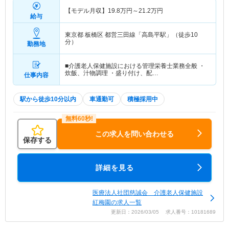
【モデル月収】
19.8
万円～
21.2
万円
給与
東京都 板橋区
都営三田線「高島平駅」（徒歩10
分）
勤務地
■介護老人保健施設における管理栄養士業務全般 ・
炊飯、汁物調理 ・盛り付け、配…
仕事内容
駅から徒歩10分以内
車通勤可
積極採用中
この求人を問い合わせる
保存する
詳細を見る
医療法人社団慈誠会 介護老人保健施設
紅梅園の求人一覧
更新日：2026/03/05 求人番号：10181689