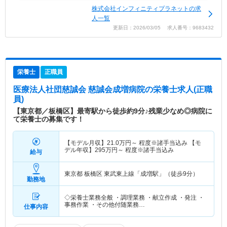
株式会社インフィニティプラネットの求
人一覧
更新日：2026/03/05 求人番号：9683432
栄養士
正職員
医療法人社団慈誠会 慈誠会成増病院
の栄養士求人(正職
員)
【東京都／板橋区】最寄駅から徒歩約9分♪残業少なめ◎病院に
て栄養士の募集です！
【モデル月収】
21.0
万円～
程度※諸手当込み 【モ
デル年収】
295
万円～
程度※諸手当込み
給与
東京都 板橋区
東武東上線「成増駅」（徒歩9分）
勤務地
◇栄養士業務全般 ・調理業務 ・献立作成 ・発注 ・
事務作業 ・その他付随業務…
仕事内容