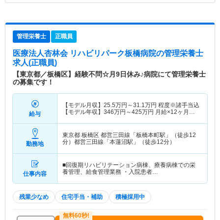
管理栄養士
正職員
医療法人杏林会 リハビリパーク板橋病院
の管理栄養士
求人(正職員)
【東京都／板橋区】経験不問☆月9日休み♪病院にて管理栄養士
の募集です！
【モデル月収】
25.5
万円～
31.1
万円
程度※諸手当込
【モデル年収】
346
万円～
425
万円
月給×12ヶ月＋
給与
賞与2.00ヶ月想定
東京都 板橋区
都営三田線「板橋本町駅」（徒歩12
分）都営三田線「本蓮沼駅」（徒歩12分）
勤務地
■回復期リハビリテーション病棟、療養病棟での栄
養管理、給食管理業務 ・入院患者…
仕事内容
残業少なめ
住宅手当・補助
積極採用中