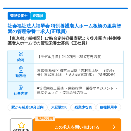
管理栄養士
正職員
社会福祉法人福翠会 特別養護老人ホーム板橋の里英智
園
の管理栄養士求人(正職員)
【東京都／板橋区】17時台定時◎最寄駅より徒歩圏内♪特別養
護老人ホームでの管理栄養士募集《正社員》
【モデル月収】
24.0
万円～
25.0
万円
程度
給与
東京都 板橋区
都営三田線「志村坂上駅」（徒歩7
分）東武東上線「ときわ台(東京)駅」（徒歩20分）
勤務地
■管理栄養士業務 ・栄養指導 栄養マネジメント ・
献立チェック ・委託会社の管…
仕事内容
駅から徒歩10分以内
未経験OK
残業少なめ
積極採用中
この求人を問い合わせる
保存する