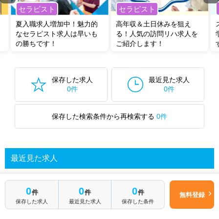
セラピスト
セラピスト
夏入職求人増加中！魅力的
高年収＆土日休みを狙え
なセラピスト求人は早いも
る！人気の訪問リハ求人を
の勝ちです！
ご紹介します！
保存した求人
最近見た求人
0件
0件
保存した検索条件から再検索する
0件
最近見た求人
0
0
0
あなたが最近見た求人を表示します
件
件
件
無料登録
保存した求人
最近見た求人
保存した条件
求人を探してみる