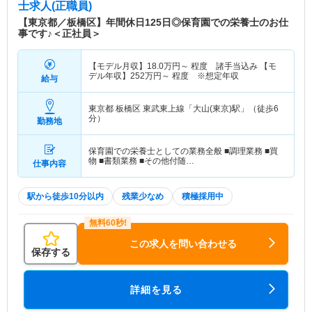
士求人(正職員)
【東京都／板橋区】年間休日125日◎保育園での栄養士のお仕
事です♪＜正社員＞
【モデル月収】
18.0
万円～
程度 諸手当込み 【モ
デル年収】
252
万円～
程度 ※想定年収
給与
東京都 板橋区
東武東上線「大山(東京)駅」（徒歩6
分）
勤務地
保育園での栄養士としての業務全般 ■調理業務 ■買
物 ■書類業務 ■その他付随…
仕事内容
駅から徒歩10分以内
残業少なめ
積極採用中
この求人を問い合わせる
保存する
詳細を見る