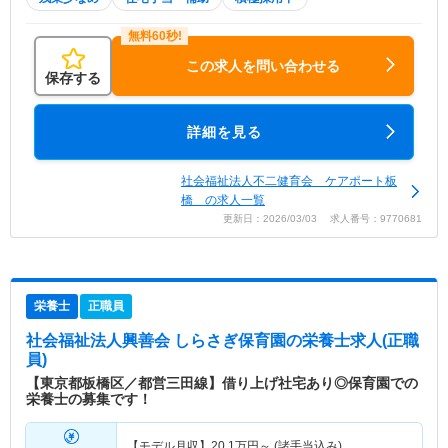
この求人を問い合わせる
保存する
詳細を見る
社会福祉法人不二健育会 ケアポート板
橋 の求人一覧
更新日：2026/03/03 求人番号：9770681
栄養士
正職員
社会福祉法人興善会 しらさぎ保育園
の栄養士求人(正職
員)
【東京都板橋区／都営三田線】借り上げ社宅あり◎保育園での
栄養士の募集です！
【モデル月収】
20.1
万円～
(諸手当込み)