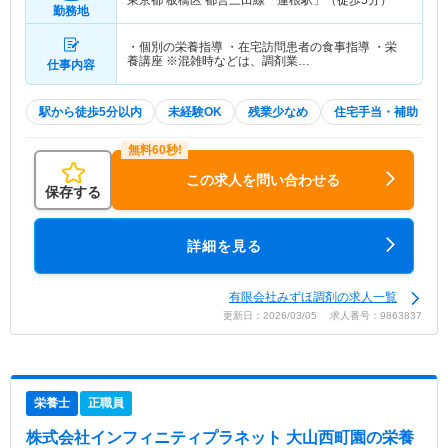
勤務地
・個別の栄養指導 ・在宅訪問患者の食事指導 ・栄
養講座 ※混雑時などは、調剤業…
仕事内容
駅から徒歩5分以内
未経験OK
残業少なめ
住宅手当・補助
この求人を問い合わせる
保存する
詳細を見る
有限会社みずほ調剤の求人一覧
更新日：2026/03/05 求人番号：9863837
栄養士
正職員
株式会社インフィニティプラネット 大山西町園
の栄養