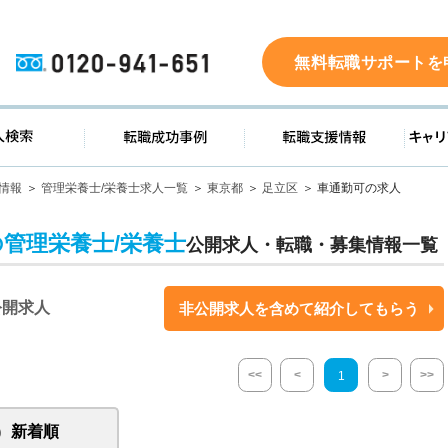
0120-941-651
無料転職サポートを
ド
求人検索
転職成功事例
転職支
情報
管理栄養士/栄養士求人一覧
東京都
足立区
車通勤可の求人
の管理栄養士/栄養士
公開求人・転職・募集情報一覧
公開求人
非公開求人を含めて紹介してもらう
<<
<
>
>>
1
新着順