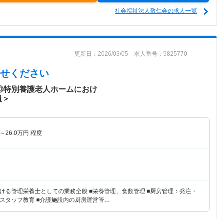
社会福祉法人敬仁会の求人一覧
更新日：2026/03/05 求人番号：9825770
せください
日◎特別養護老人ホームにおけ
員＞
～
26.0
万円
程度
ける管理栄養士としての業務全般 ■栄養管理、食数管理 ■厨房管理：発注・
スタッフ教育 ■介護施設内の厨房運営管…