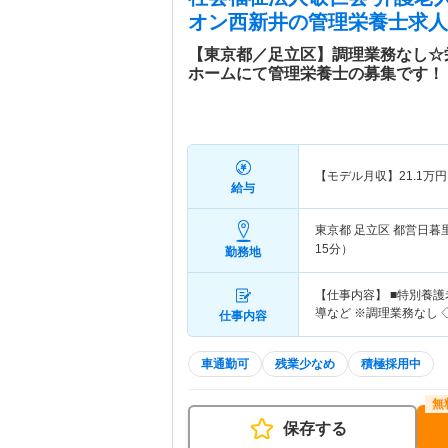
オン西新井
の管理栄養士求人
【東京都／足立区】調理業務なし☆
ホームにて管理栄養士の募集です！
【モデル月収】
21.1
万円
給与
東京都 足立区
都営日暮
15分）
勤務地
【仕事内容】 ■特別養
導など ※調理業務なし
仕事内容
車通勤可
残業少なめ
積極採用中
保存する