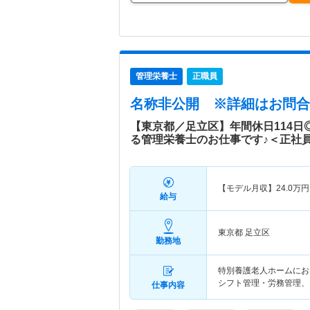
管理栄養士
正職員
名称非公開
※詳細はお問合
【東京都／足立区】年間休日114
る管理栄養士のお仕事です♪＜正社
【モデル月収】
24.0
万円
給与
東京都 足立区
勤務地
特別養護老人ホームにお
シフト管理・労務管理、
仕事内容