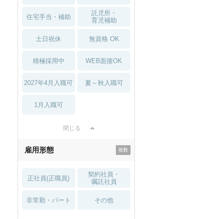
託児所・
住宅手当・補助
育児補助
土日祝休
無資格 OK
積極採用中
WEB面接OK
2027年4月入職可
夏～秋入職可
1月入職可
閉じる
雇用形態
契約社員・
正社員(正職員)
嘱託社員
非常勤・パート
その他