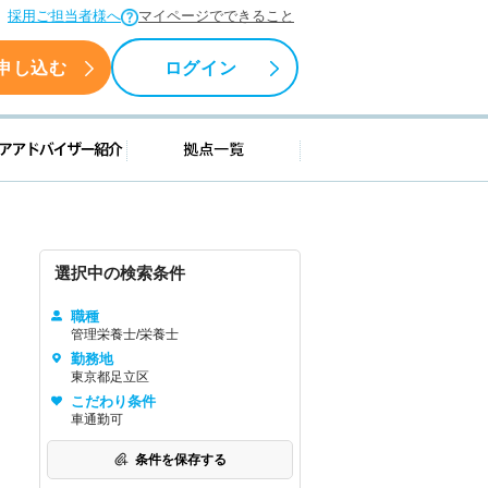
採用ご担当者様へ
マイページでできること
申し込む
ログイン
援情報
キャリアアドバイザー紹介
拠点一覧
選択中の検索条件
職種
管理栄養士/栄養士
勤務地
東京都足立区
こだわり条件
車通勤可
条件を保存する