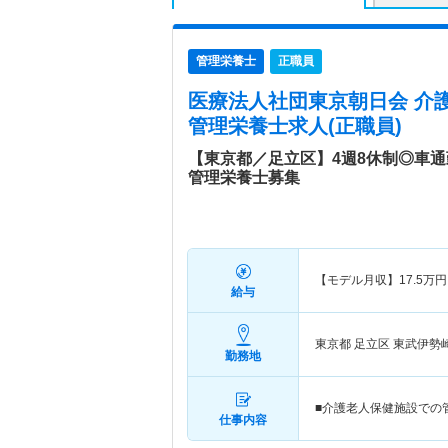
管理栄養士
正職員
医療法人社団東京朝日会 介
管理栄養士求人(正職員)
【東京都／足立区】4週8休制◎車通
管理栄養士募集
【モデル月収】
17.5
万円
給与
東京都 足立区
東武伊勢
勤務地
■介護老人保健施設での管
仕事内容