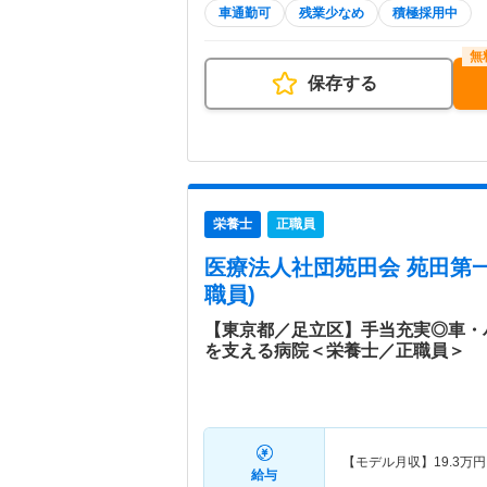
車通勤可
残業少なめ
積極採用中
保存する
栄養士
正職員
医療法人社団苑田会 苑田第
職員)
【東京都／足立区】手当充実◎車・
を支える病院＜栄養士／正職員＞
【モデル月収】
19.3
万円
給与