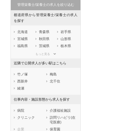
管理栄養士/栄養士の求人を絞り込む
都道府県から管理栄養士/栄養士の求人
を探す
北海道
青森県
岩手県
宮城県
秋田県
山形県
福島県
茨城県
栃木県
群馬県
埼玉県
千葉県
もっと見る
東京都
神奈川県
新潟県
近隣で公開求人が多い駅はこちら
山梨県
長野県
富山県
石川県
福井県
岐阜県
竹ノ塚
梅島
静岡県
愛知県
三重県
西新井
北千住
滋賀県
京都府
大阪府
綾瀬
兵庫県
奈良県
和歌山県
仕事内容・施設形態から求人を探す
鳥取県
島根県
岡山県
広島県
山口県
徳島県
病院
介護福祉施設
香川県
愛媛県
高知県
クリニック
訪問リハビリ(在
宅医療)
福岡県
佐賀県
長崎県
企業
保育園
熊本県
大分県
宮崎県