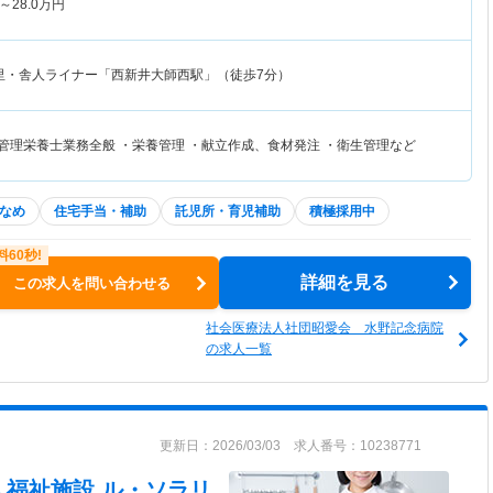
～
28.0
万円
里・舎人ライナー「西新井大師西駅」（徒歩7分）
て管理栄養士業務全般 ・栄養管理 ・献立作成、食材発注 ・衛生管理など
なめ
住宅手当・補助
託児所・育児補助
積極採用中
詳細を見る
この求人を問い合わせる
社会医療法人社団昭愛会 水野記念病院
の求人一覧
更新日：2026/03/03 求人番号：10238771
人福祉施設 ル・ソラリ