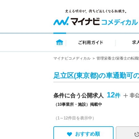
トップページ
ご利用ガイ
マイナビコメディカル
管理栄養士/栄養士の転職
足立区(東京都)の車通勤可
12
条件に合う公開求人
非
（10事業所・施設）掲載中
（1～12件目を表示中）
おすすめ順