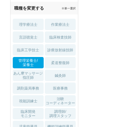
職種を変更する
※単一選択
理学療法士
作業療法士
言語聴覚士
臨床検査技師
臨床工学技士
診療放射線技師
管理栄養士/
柔道整復師
栄養士
あん摩マッサージ
鍼灸師
指圧師
調剤薬局事務
医療事務
治験
視能訓練士
コーディネーター
臨床開発
調理師/
モニター
調理スタッフ
児童指導員
機能訓練指導員