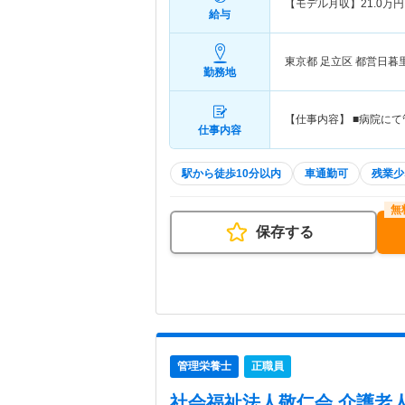
【モデル月収】
21.0
万円
給与
東京都 足立区
都営日暮
勤務地
【仕事内容】 ■病院に
仕事内容
駅から徒歩10分以内
車通勤可
残業少
保存する
管理栄養士
正職員
社会福祉法人敬仁会 介護老