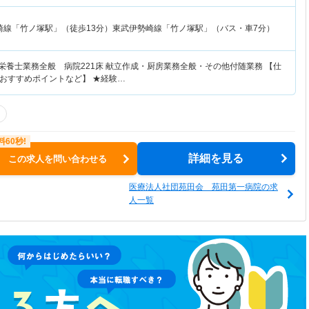
崎線「竹ノ塚駅」（徒歩13分）東武伊勢崎線「竹ノ塚駅」（バス・車7分）
栄養士業務全般 病院221床 献立作成・厨房業務全般・その他付随業務 【仕
おすすめポイントなど】 ★経験…
詳細を見る
この求人を問い合わせる
医療法人社団苑田会 苑田第一病院の求
人一覧