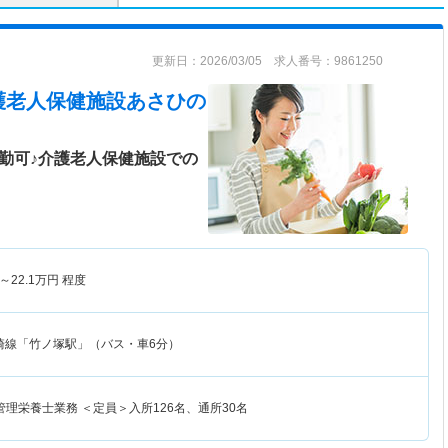
更新日：2026/03/05 求人番号：9861250
護老人保健施設あさひ
の
勤可♪介護老人保健施設での
～
22.1
万円
程度
崎線「竹ノ塚駅」（バス・車6分）
理栄養士業務 ＜定員＞入所126名、通所30名