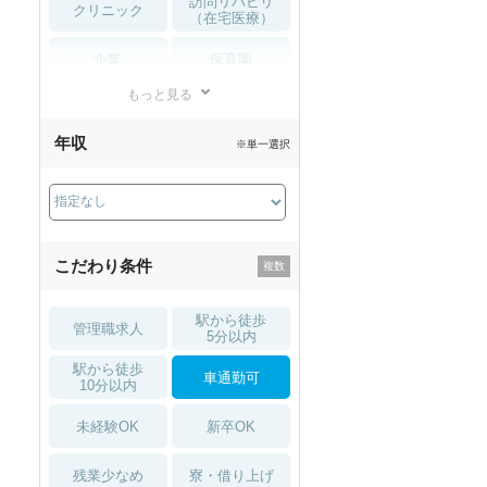
訪問リハビリ
クリニック
（在宅医療）
企業
保育園
もっと見る
小児リハビリ
整骨院
年収
※単一選択
接骨院
訪問マッサージ
薬局・
その他
ドラッグストア
こだわり条件
駅から徒歩
管理職求人
5分以内
駅から徒歩
車通勤可
10分以内
未経験OK
新卒OK
残業少なめ
寮・借り上げ