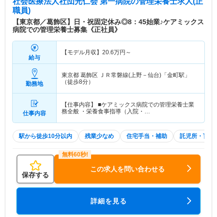
社会医療法人社団光仁会 第一病院
の管理栄養士求人(正
職員)
【東京都／葛飾区】日・祝固定休み◎8：45始業♪ケアミックス
病院での管理栄養士募集《正社員》
【モデル月収】
20.6
万円～
給与
東京都 葛飾区
ＪＲ常磐線(上野－仙台)「金町駅」
（徒歩8分）
勤務地
【仕事内容】 ■ケアミックス病院での管理栄養士業
務全般 ・栄養食事指導（入院・…
仕事内容
駅から徒歩10分以内
残業少なめ
住宅手当・補助
託児所・育児
この求人を問い合わせる
保存する
詳細を見る