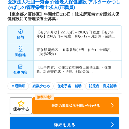
医療法人社団一秀会 介護老人保健施設 アルターかつし
かばし
の管理栄養士求人(正職員)
【東京都／葛飾区】年間休日115日！託児所完備☆介護老人保
健施設にて管理栄養士募集♪
【モデル月収】
22.3
万円～
28.9
万円
程度 【モデル
年収】
234
万円～
程度、月収×12ヶ月計算（業績に
給与
より別途賞与あり）
東京都 葛飾区
ＪＲ常磐線(上野－仙台)「金町駅」
（徒歩25分）
勤務地
【仕事内容】 ◇施設管理栄養士業務全般 ・各加
算、計画書作成 ・サ担、判定会議…
仕事内容
車通勤可
残業少なめ
住宅手当・補助
託児所・育児補助
最新の募集状況を問い合わせる
保存する
詳細を見る