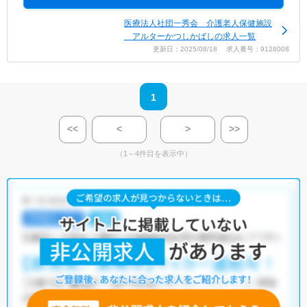
医療法人社団一秀会 介護老人保健施設
アルターかつしかばしの求人一覧
更新日：2025/08/18 求人番号：9128008
1
<<
<
>
>>
（1～4件目を表示中）