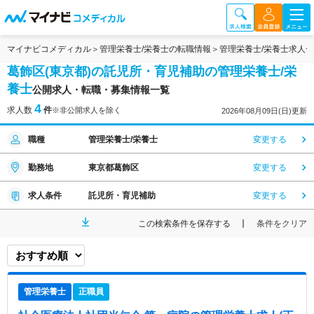
マイナビコメディカル
管理栄養士/栄養士の転職情報
管理栄養士/栄養士求人
葛飾区(東京都)の託児所・育児補助の管理栄養士/栄
養士
公開求人・転職・募集情報一覧
4
求人数
件
※非公開求人を除く
2026年08月09日(日)更新
職種
管理栄養士/栄養士
変更する
勤務地
東京都葛飾区
変更する
求人条件
託児所・育児補助
変更する
この検索条件を保存する
条件をクリア
管理栄養士
正職員