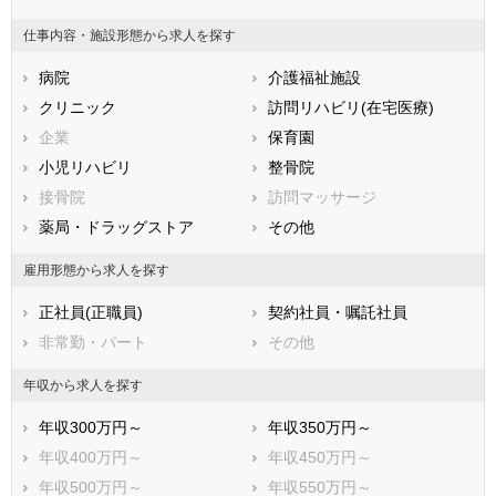
鳥取県
島根県
岡山県
仕事内容・施設形態から求人を探す
広島県
山口県
徳島県
病院
介護福祉施設
香川県
愛媛県
高知県
クリニック
訪問リハビリ(在宅医療)
福岡県
佐賀県
長崎県
企業
保育園
熊本県
大分県
宮崎県
小児リハビリ
整骨院
鹿児島県
沖縄県
接骨院
訪問マッサージ
薬局・ドラッグストア
その他
雇用形態から求人を探す
正社員(正職員)
契約社員・嘱託社員
非常勤・パート
その他
年収から求人を探す
年収300万円～
年収350万円～
年収400万円～
年収450万円～
年収500万円～
年収550万円～