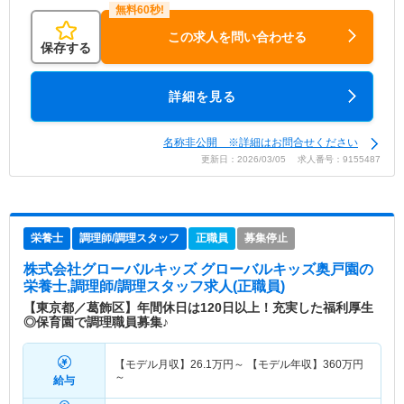
この求人を問い合わせる
保存する
詳細を見る
名称非公開 ※詳細はお問合せください
更新日：2026/03/05 求人番号：9155487
栄養士
調理師/調理スタッフ
正職員
募集停止
株式会社グローバルキッズ グローバルキッズ奥戸園
の
栄養士,調理師/調理スタッフ求人(正職員)
【東京都／葛飾区】年間休日は120日以上！充実した福利厚生
◎保育園で調理職員募集♪
【モデル月収】
26.1
万円～
【モデル年収】
360
万円
～
給与