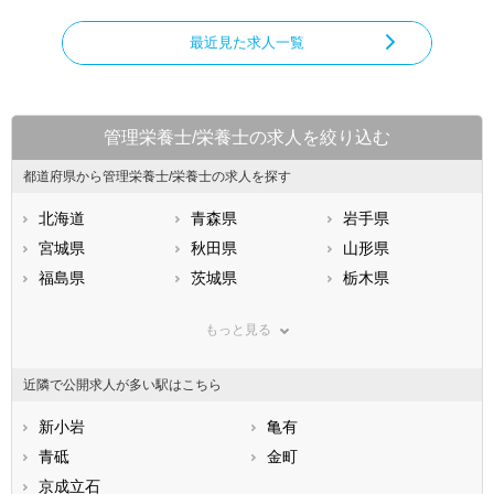
最近見た求人一覧
管理栄養士/栄養士の求人を絞り込む
都道府県から管理栄養士/栄養士の求人を探す
北海道
青森県
岩手県
宮城県
秋田県
山形県
福島県
茨城県
栃木県
群馬県
埼玉県
千葉県
もっと見る
東京都
神奈川県
新潟県
山梨県
長野県
富山県
近隣で公開求人が多い駅はこちら
石川県
福井県
岐阜県
静岡県
新小岩
愛知県
亀有
三重県
滋賀県
青砥
京都府
金町
大阪府
兵庫県
京成立石
奈良県
和歌山県