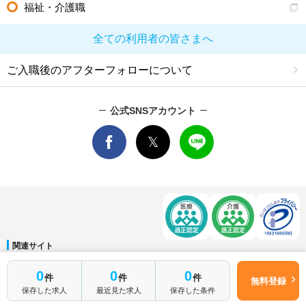
福祉・介護職
全ての利用者の皆さまへ
ご入職後のアフターフォローについて
公式SNSアカウント
関連サイト
マイナビDOCTOR
│
マイナビ看護師
│
マイナビ薬剤師
│
マイナビ保育士
0
0
0
件
件
件
運営会社
無料登録
保存した求人
最近見た求人
保存した条件
会社概要
│
ご利用規約
│
個人情報保護方針
│
サイトマップ
│
お問い合わせ