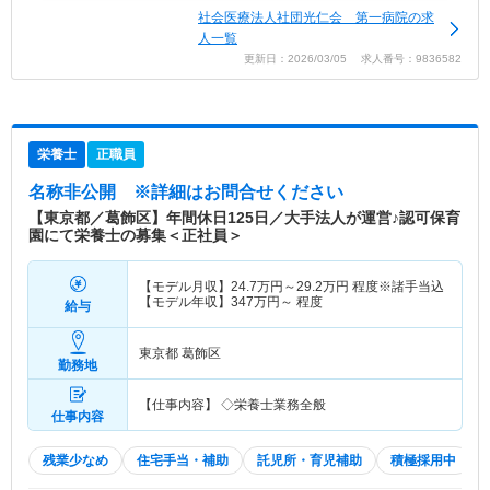
社会医療法人社団光仁会 第一病院の求
人一覧
更新日：2026/03/05 求人番号：9836582
栄養士
正職員
名称非公開
※詳細はお問合せください
【東京都／葛飾区】年間休日125日／大手法人が運営♪認可保育
園にて栄養士の募集＜正社員＞
【モデル月収】
24.7
万円～
29.2
万円
程度※諸手当込
【モデル年収】
347
万円～
程度
給与
東京都 葛飾区
勤務地
【仕事内容】 ◇栄養士業務全般
仕事内容
残業少なめ
住宅手当・補助
託児所・育児補助
積極採用中