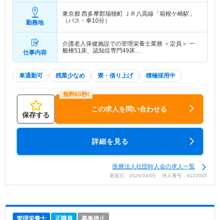
東京都 西多摩郡瑞穂町
ＪＲ八高線「箱根ケ崎駅」
（バス・車10分）
勤務地
介護老人保健施設での管理栄養士業務 ＜定員＞ 一
般棟51床、認知症専門49床…
仕事内容
車通勤可
残業少なめ
寮・借り上げ
積極採用中
この求人を問い合わせる
保存する
詳細を見る
医療法人社団幹人会の求人一覧
更新日：2026/03/05 求人番号：9122045
管理栄養士
正職員
募集停止