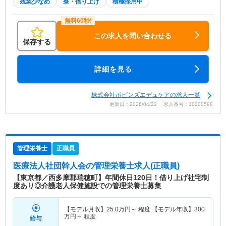
残業少なめ
寮・借り上げ
積極採用中
この求人を問い合わせる
保存する
詳細を見る
株式会社ポピンズエデュケアの求人一覧
更新日：2026/04/22 求人番号：10200598
管理栄養士
正職員
医療法人社団幹人会
の管理栄養士求人(正職員)
【東京都／西多摩郡瑞穂町】年間休日120日！借り上げ社宅制
度あり◎介護老人保健施設での管理栄養士募集
【モデル月収】
25.0
万円～
程度 【モデル年収】
300
万円～
程度
給与