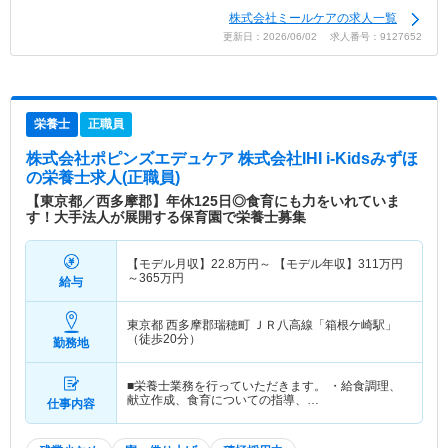
株式会社ミールケアの求人一覧
更新日：2026/06/02 求人番号：9127652
栄養士
正職員
株式会社ポピンズエデュケア 株式会社IHI i-Kidsみずほ
の栄養士求人(正職員)
【東京都／西多摩郡】年休125日◎食育にも力をいれていま
す！大手法人が展開する保育園で栄養士募集
【モデル月収】
22.8
万円～
【モデル年収】
311
万円
～
365
万円
給与
東京都 西多摩郡瑞穂町
ＪＲ八高線「箱根ケ崎駅」
（徒歩20分）
勤務地
■栄養士業務を行っていただきます。 ・給食調理、
献立作成、食育についての指導、…
仕事内容