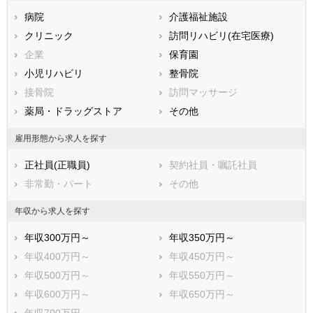
兵庫県
奈良県
和歌山県
病院
介護福祉施設
鳥取県
島根県
岡山県
クリニック
訪問リハビリ(在宅医療)
広島県
山口県
徳島県
企業
保育園
香川県
愛媛県
高知県
小児リハビリ
整骨院
福岡県
佐賀県
長崎県
接骨院
訪問マッサージ
熊本県
大分県
宮崎県
薬局・ドラッグストア
その他
鹿児島県
沖縄県
雇用形態から求人を探す
正社員(正職員)
契約社員・嘱託社員
非常勤・パート
その他
年収から求人を探す
年収300万円～
年収350万円～
年収400万円～
年収450万円～
年収500万円～
年収550万円～
年収600万円～
年収650万円～
年収700万円～