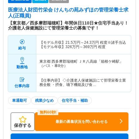
医療法人財団竹栄会 けんちの苑みずほ
の管理栄養士求
人(正職員)
【東京都／西多摩郡瑞穂町】年間休日110日★住宅手当あり！
介護老人保健施設にて管理栄養士の募集です！
【モデル月収】
21.5
万円～
24.3
万円
程度※諸手当込
【モデル年収】
326
万円～
369
万円
程度
給与
東京都 西多摩郡瑞穂町
ＪＲ八高線「箱根ケ崎駅」
（バス・車8分）
勤務地
【仕事内容】 ◇介護老人保健施設にて管理栄養士業
務全般 ・摂食、嚥下機能及び食…
仕事内容
車通勤可
残業少なめ
住宅手当・補助
最新の募集状況を問い合わせる
保存する