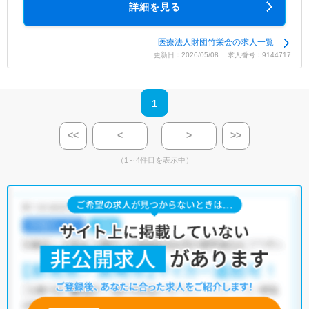
詳細を見る
医療法人財団竹栄会の求人一覧
更新日：2026/05/08 求人番号：9144717
1
<<
<
>
>>
（1～4件目を表示中）