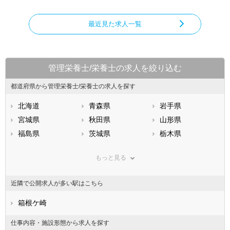
最近見た求人一覧
管理栄養士/栄養士の求人を絞り込む
都道府県から管理栄養士/栄養士の求人を探す
北海道
青森県
岩手県
宮城県
秋田県
山形県
福島県
茨城県
栃木県
群馬県
埼玉県
千葉県
もっと見る
東京都
神奈川県
新潟県
山梨県
長野県
富山県
近隣で公開求人が多い駅はこちら
石川県
福井県
岐阜県
静岡県
箱根ケ崎
愛知県
三重県
滋賀県
京都府
大阪府
仕事内容・施設形態から求人を探す