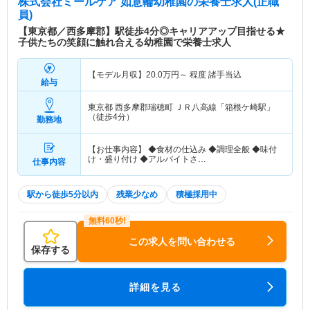
株式会社ミールケア 如意輪幼稚園
の栄養士求人(正職
員)
【東京都／西多摩郡】駅徒歩4分◎キャリアアップ目指せる★
子供たちの笑顔に触れ合える幼稚園で栄養士求人
【モデル月収】
20.0
万円～
程度 諸手当込
給与
東京都 西多摩郡瑞穂町
ＪＲ八高線「箱根ケ崎駅」
（徒歩4分）
勤務地
【お仕事内容】 ◆食材の仕込み ◆調理全般 ◆味付
け・盛り付け ◆アルバイトさ…
仕事内容
駅から徒歩5分以内
残業少なめ
積極採用中
この求人を問い合わせる
保存する
詳細を見る