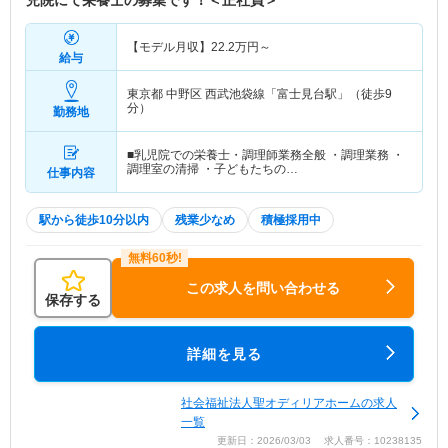
児院にて栄養士の募集です！＜正社員＞
【モデル月収】
22.2
万円～
給与
東京都 中野区
西武池袋線「富士見台駅」（徒歩9
分）
勤務地
■乳児院での栄養士・調理師業務全般 ・調理業務 ・
調理室の清掃 ・子どもたちの…
仕事内容
駅から徒歩10分以内
残業少なめ
積極採用中
この求人を問い合わせる
保存する
詳細を見る
社会福祉法人聖オディリアホームの求人
一覧
更新日：2026/03/03 求人番号：10238135