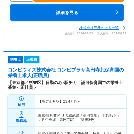
詳細を見る
株式会社三恭の求人一覧
更新日：2026/03/03 求人番号：10240292
栄養士
正職員
コンビウィズ株式会社 コンビプラザ高円寺北保育園
の
栄養士求人(正職員)
【東京都／杉並区】日勤のみ♪駅チカ！認可保育園での栄養士
募集＜正社員＞
【モデル月収】
23.4
万円～
給与
東京都 杉並区
ＪＲ総武線「高円寺駅」（徒歩8分）
ＪＲ中央線「高円寺駅」（徒歩8分）
勤務地
認可保育園での栄養士業務全般 ・給食、おやつの献