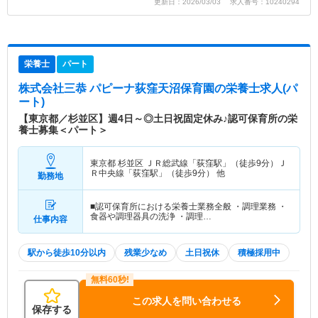
更新日：2026/03/03 求人番号：10240294
栄養士
パート
株式会社三恭 パピーナ荻窪天沼保育園
の栄養士求人(パ
ート)
【東京都／杉並区】週4日～◎土日祝固定休み♪認可保育所の栄
養士募集＜パート＞
東京都 杉並区
ＪＲ総武線「荻窪駅」（徒歩9分）Ｊ
Ｒ中央線「荻窪駅」（徒歩9分） 他
勤務地
■認可保育所における栄養士業務全般 ・調理業務 ・
食器や調理器具の洗浄 ・調理…
仕事内容
駅から徒歩10分以内
残業少なめ
土日祝休
積極採用中
この求人を問い合わせる
保存する