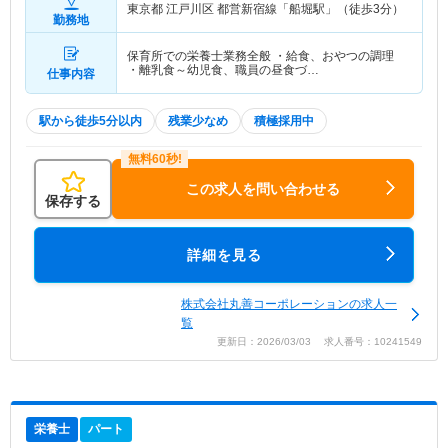
東京都 江戸川区
都営新宿線「船堀駅」（徒歩3分）
勤務地
保育所での栄養士業務全般 ・給食、おやつの調理
・離乳食～幼児食、職員の昼食づ…
仕事内容
駅から徒歩5分以内
残業少なめ
積極採用中
この求人を問い合わせる
保存する
詳細を見る
株式会社丸善コーポレーションの求人一
覧
更新日：2026/03/03 求人番号：10241549
栄養士
パート