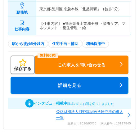
東京都 品川区
京急本線「北品川駅」（徒歩1分）
勤務地
【仕事内容】 ■管理栄養士業務全般 ・栄養ケア、マ
ネジメント ・衛生管理 ・給…
仕事内容
駅から徒歩5分以内
住宅手当・補助
積極採用中
この求人を問い合わせる
保存する
詳細を見る
インタビュー掲載中
職場の方にお話を伺ってきました
公益財団法人河野臨牀医学研究所の求人
一覧
更新日：2026/03/05 求人番号：10117845