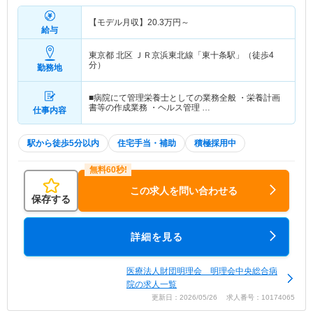
【モデル月収】
20.3
万円～
給与
東京都 北区
ＪＲ京浜東北線「東十条駅」（徒歩4
分）
勤務地
■病院にて管理栄養士としての業務全般 ・栄養計画
書等の作成業務 ・ヘルス管理 …
仕事内容
駅から徒歩5分以内
住宅手当・補助
積極採用中
この求人を問い合わせる
保存する
詳細を見る
医療法人財団明理会 明理会中央総合病
院の求人一覧
更新日：2026/05/26 求人番号：10174065