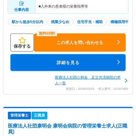
■入外来の患者様の栄養指導等
仕事内容
駅から徒歩5分以内
残業少なめ
住宅手当・補助
積極採用中
この求人を問い合わせる
保存する
詳細を見る
医療法人社団心和会 足立共済病院の求
人一覧
更新日：2026/03/05 求人番号：10187685
管理栄養士
正職員
医療法人社団康明会 康明会病院
の管理栄養士求人(正職
員)