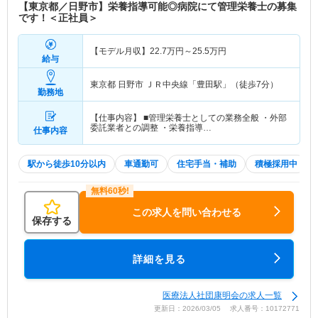
【東京都／日野市】栄養指導可能◎病院にて管理栄養士の募集
です！＜正社員＞
【モデル月収】
22.7
万円～
25.5
万円
給与
東京都 日野市
ＪＲ中央線「豊田駅」（徒歩7分）
勤務地
【仕事内容】 ■管理栄養士としての業務全般 ・外部
委託業者との調整 ・栄養指導…
仕事内容
駅から徒歩10分以内
車通勤可
住宅手当・補助
積極採用中
この求人を問い合わせる
保存する
詳細を見る
医療法人社団康明会の求人一覧
更新日：2026/03/05 求人番号：10172771