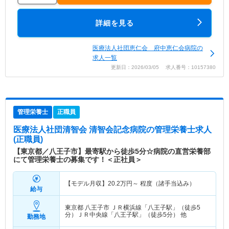
詳細を見る
医療法人社団恵仁会 府中恵仁会病院の
求人一覧
更新日：2026/03/05 求人番号：10157380
管理栄養士
正職員
医療法人社団清智会 清智会記念病院
の管理栄養士求人
(正職員)
【東京都／八王子市】最寄駅から徒歩5分☆病院の直営栄養部
にて管理栄養士の募集です！＜正社員＞
【モデル月収】
20.2
万円～
程度（諸手当込み）
給与
東京都 八王子市
ＪＲ横浜線「八王子駅」（徒歩5
分）ＪＲ中央線「八王子駅」（徒歩5分） 他
勤務地