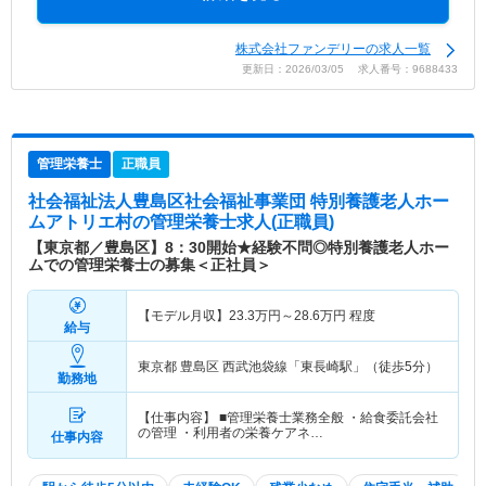
株式会社ファンデリーの求人一覧
更新日：2026/03/05 求人番号：9688433
管理栄養士
正職員
社会福祉法人豊島区社会福祉事業団 特別養護老人ホー
ムアトリエ村
の管理栄養士求人(正職員)
【東京都／豊島区】8：30開始★経験不問◎特別養護老人ホー
ムでの管理栄養士の募集＜正社員＞
【モデル月収】
23.3
万円～
28.6
万円
程度
給与
東京都 豊島区
西武池袋線「東長崎駅」（徒歩5分）
勤務地
【仕事内容】 ■管理栄養士業務全般 ・給食委託会社
の管理 ・利用者の栄養ケアネ…
仕事内容