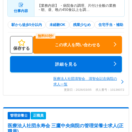
【業務内容】 ・病院食の調理、片付け全般の業務
・朝、昼、晩の450食以上を調…
仕事内容
駅から徒歩5分以内
未経験OK
残業少なめ
住宅手当・補助
この求人を問い合わせる
保存する
詳細を見る
医療法人社団清智会 清智会記念病院の
求人一覧
更新日：2026/03/05 求人番号：10136072
管理栄養士
正職員
医療法人社団永寿会 三鷹中央病院
の管理栄養士求人(正
職員)