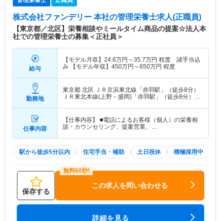
株式会社ファンデリー 本社
の管理栄養士求人(正職員)
【東京都／北区】栄養相談やミールタイム商品の提案☆法人本
社での管理栄養士の募集＜正社員＞
【モデル月収】
24.6
万円～
35.7
万円
程度 諸手当込
み 【モデル年収】
450
万円～
650
万円
程度
給与
東京都 北区
ＪＲ京浜東北線「赤羽駅」（徒歩8分）
ＪＲ東北本線(上野－盛岡)「赤羽駅」（徒歩8分）
勤務地
他
【仕事内容】 ■電話によるお客様（個人）の栄養相
談・カウンセリング、提案営業、…
仕事内容
駅から徒歩5分以内
住宅手当・補助
土日祝休
積極採用中
この求人を問い合わせる
保存する
詳細を見る