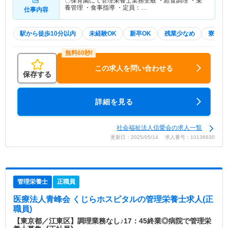
〇保育園にて管理栄養士業務全般 ・給食調理 ・栄
養管理 ・食事指導 ・定員：…
仕事内容
駅から徒歩10分以内
未経験OK
新卒OK
残業少なめ
寮・借
この求人を問い合わせる
保存する
詳細を見る
社会福祉法人信愛会の求人一覧
更新日：2025/05/14 求人番号：10136830
管理栄養士
正職員
医療法人青峰会 くじらホスピタル
の管理栄養士求人(正
職員)
【東京都／江東区】調理業務なし♪17：45終業◎病院で管理栄