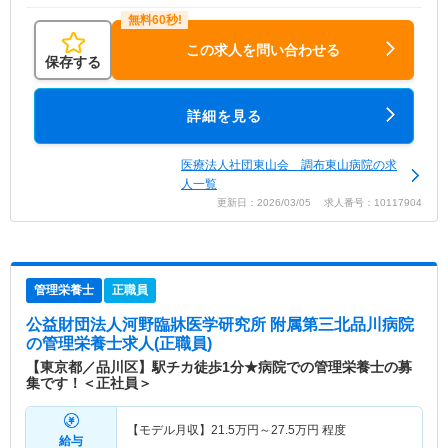
この求人を問い合わせる
保存する
詳細を見る
医療法人社団東山会 調布東山病院の求
人一覧
更新日：2026/03/05 求人番号：10117904
管理栄養士
正職員
公益財団法人河野臨牀医学研究所 附属第三北品川病院
の管理栄養士求人(正職員)
【東京都／品川区】駅チカ徒歩1分★病院での管理栄養士の募
集です！＜正社員＞
【モデル月収】
21.5
万円～
27.5
万円
程度
給与