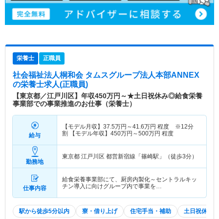
栄養士
正職員
社会福祉法人桐和会 タムスグループ法人本部ANNEX
の栄養士求人(正職員)
【東京都／江戸川区】年収450万円～★土日祝休み◎給食栄養
事業部での事業推進のお仕事（栄養士）
【モデル月収】
37.5
万円～
41.6
万円
程度 ※12分
割 【モデル年収】
450
万円～
500
万円
程度
給与
東京都 江戸川区
都営新宿線「篠崎駅」（徒歩3分）
勤務地
給食栄養事業部にて、厨房内製化～セントラルキッ
チン導入に向けグループ内で事業を…
仕事内容
駅から徒歩5分以内
寮・借り上げ
住宅手当・補助
土日祝休