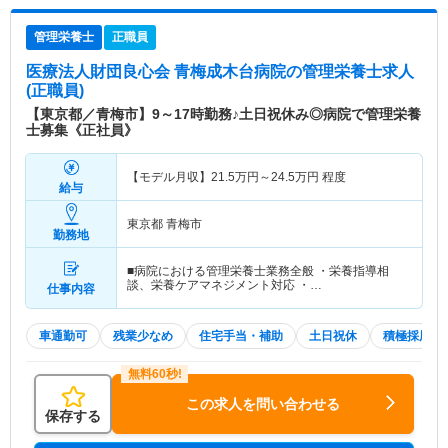
管理栄養士
正職員
医療法人財団良心会 青梅成木台病院
の管理栄養士求人
(正職員)
【東京都／青梅市】9～17時勤務♪土日祝休み◎病院で管理栄養
士募集《正社員》
【モデル月収】
21.5
万円～
24.5
万円
程度
給与
東京都 青梅市
勤務地
■病院における管理栄養士業務全般 ・栄養指導相
談、栄養ケアマネジメント対応 ・…
仕事内容
車通勤可
残業少なめ
住宅手当・補助
土日祝休
積極採用中
この求人を問い合わせる
保存する