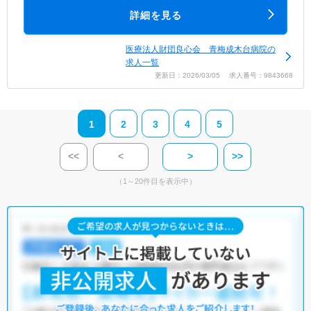
詳細を見る
医療法人財団良心会 青梅成木台病院の
求人一覧
更新日：2026/03/05 求人番号：9843668
1
2
3
4
5
<<
<
>
>>
（1～20件目を表示中）