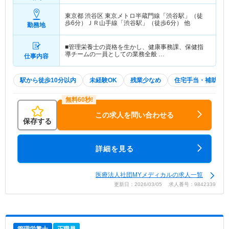
東京都 渋谷区
東京メトロ半蔵門線「渋谷駅」（徒
歩6分）ＪＲ山手線「渋谷駅」（徒歩6分） 他
勤務地
■管理栄養士の資格を生かし、健康事務課、保健指
導チームの一員としての業務全般 …
仕事内容
駅から徒歩10分以内
未経験OK
残業少なめ
住宅手当・補助
この求人を問い合わせる
保存する
詳細を見る
医療法人社団MYメディカルの求人一覧
更新日：2026/03/05 求人番号：9842339
管理栄養士
正職員