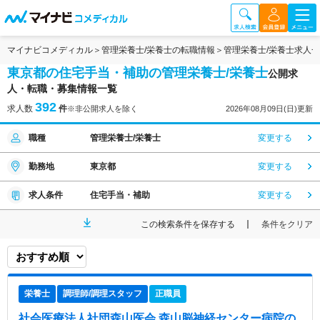
マイナビコメディカル
管理栄養士/栄養士の転職情報
管理栄養士/栄養士求人
東京都の住宅手当・補助の管理栄養士/栄養士
公開求
人・転職・募集情報一覧
392
求人数
件
※非公開求人を除く
2026年08月09日(日)更新
職種
管理栄養士/栄養士
変更する
勤務地
東京都
変更する
求人条件
住宅手当・補助
変更する
この検索条件を保存する
条件をクリア
栄養士
調理師/調理スタッフ
正職員
社会医療法人社団森山医会 森山脳神経センター病院
の