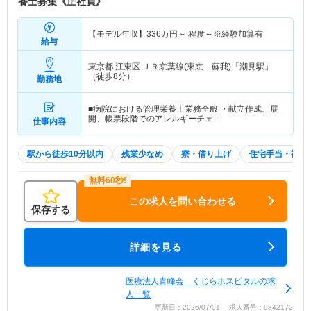
養士募集《正社員》
【モデル年収】
336
万円～
程度～※経験加算有
給与
東京都 江東区
ＪＲ京葉線(東京－蘇我)「潮見駅」
（徒歩8分）
勤務地
■病院における管理栄養士業務全般 ・献立作成、展
開、帳票段階でのアレルギーチェ…
仕事内容
駅から徒歩10分以内
残業少なめ
寮・借り上げ
住宅手当・補助
この求人を問い合わせる
保存する
詳細を見る
医療法人青峰会 くじらホスピタルの求
人一覧
更新日：2026/07/01 求人番号：9842172