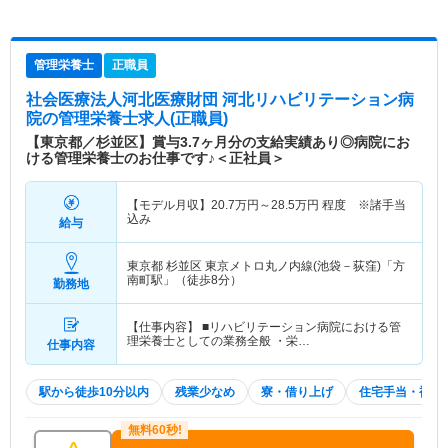
管理栄養士
正職員
社会医療法人河北医療財団 河北リハビリテーション病
院
の管理栄養士求人(正職員)
【東京都／杉並区】賞与3.7ヶ月分の支給実績あり◎病院にお
ける管理栄養士のお仕事です♪＜正社員＞
【モデル月収】
20.7
万円～
28.5
万円
程度 ※諸手当
込み
給与
東京都 杉並区
東京メトロ丸ノ内線(池袋－荻窪)「方
南町駅」（徒歩8分）
勤務地
【仕事内容】 ■リハビリテーション病院における管
理栄養士としての業務全般 ・栄…
仕事内容
駅から徒歩10分以内
残業少なめ
寮・借り上げ
住宅手当・補助