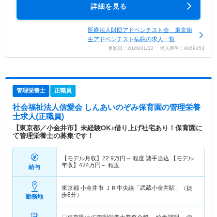
詳細を見る
医療法人財団アドベンチスト会 東京衛
生アドベンチスト病院の求人一覧
更新日：2026/01/22 求人番号：9069453
管理栄養士
正職員
社会福祉法人信愛会 しんあいのぞみ保育園
の管理栄養
士求人(正職員)
【東京都／小金井市】未経験OK♪借り上げ社宅あり！保育園に
て管理栄養士の募集です！
【モデル月収】
22.9
万円～
程度 諸手当込 【モデル
年収】
424
万円～
程度
給与
東京都 小金井市
ＪＲ中央線「武蔵小金井駅」（徒
歩8分）
勤務地