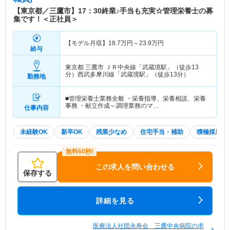
【東京都／三鷹市】17：30終業♪手当も充実☆管理栄養士の募
集です！＜正社員＞
【モデル月収】
18.7
万円～
23.9
万円
給与
東京都 三鷹市
ＪＲ中央線「武蔵境駅」（徒歩13
分）西武多摩川線「武蔵境駅」（徒歩13分）
勤務地
■管理栄養士業務全般 ・栄養指導、栄養相談、栄養
事務 ・献立作成～調理業務のマ…
仕事内容
未経験OK
新卒OK
残業少なめ
住宅手当・補助
積極採用中
この求人を問い合わせる
保存する
詳細を見る
医療法人社団永寿会 三鷹中央病院の求