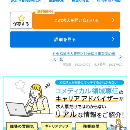
駅から徒歩5分以内
未経験OK
残業少なめ
住宅手当・補助
この求人を問い合わせる
保存する
詳細を見る
社会福祉法人豊島区社会福祉事業団の求
人一覧
更新日：2026/03/05 求人番号：10117919