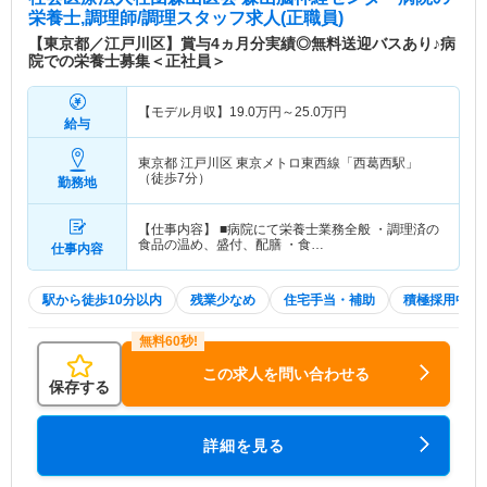
栄養士,調理師/調理スタッフ求人(正職員)
【東京都／江戸川区】賞与4ヵ月分実績◎無料送迎バスあり♪病
院での栄養士募集＜正社員＞
【モデル月収】
19.0
万円～
25.0
万円
給与
東京都 江戸川区
東京メトロ東西線「西葛西駅」
（徒歩7分）
勤務地
【仕事内容】 ■病院にて栄養士業務全般 ・調理済の
食品の温め、盛付、配膳 ・食…
仕事内容
駅から徒歩10分以内
残業少なめ
住宅手当・補助
積極採用中
この求人を問い合わせる
保存する
詳細を見る