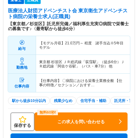
栄養士
正職員
医療法人財団アドベンチスト会 東京衛生アドベンチス
ト病院
の栄養士求人(正職員)
【東京都／杉並区】託児所完備／福利厚生充実◎病院で栄養士
の募集です♪〈最寄駅から徒歩6分〉
【モデル月収】
21.0
万円～
程度 諸手当込※5年目
モデル
給与
東京都 杉並区
ＪＲ総武線「荻窪駅」（徒歩6分）Ｊ
Ｒ総武線「阿佐ケ谷駅」（バス・車7分） 他
勤務地
【仕事内容】 〇病院における栄養士業務全般 【仕
事の特徴／セクション／おすす…
仕事内容
駅から徒歩10分以内
残業少なめ
住宅手当・補助
託児所・育児
この求人を問い合わせる
保存する