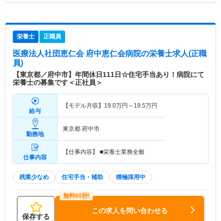
栄養士
正職員
医療法人社団恵仁会 府中恵仁会病院
の栄養士求人(正職
員)
【東京都／府中市】年間休日111日☆住宅手当あり！病院にて
栄養士の募集です＜正社員＞
【モデル月収】
19.0
万円～
19.5
万円
給与
東京都 府中市
勤務地
【仕事内容】 ■栄養士業務全般
仕事内容
残業少なめ
住宅手当・補助
積極採用中
この求人を問い合わせる
保存する