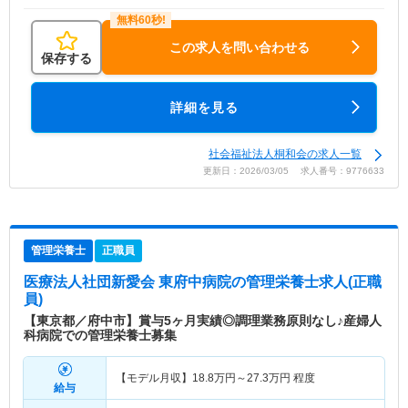
この求人を問い合わせる
保存する
詳細を見る
社会福祉法人桐和会の求人一覧
更新日：2026/03/05 求人番号：9776633
管理栄養士
正職員
医療法人社団新愛会 東府中病院
の管理栄養士求人(正職
員)
【東京都／府中市】賞与5ヶ月実績◎調理業務原則なし♪産婦人
科病院での管理栄養士募集
【モデル月収】
18.8
万円～
27.3
万円
程度
給与