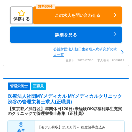
この求人を問い合わせる
保存する
詳細を見る
公益財団法人朝日生命成人病研究所の求
人一覧
更新日：2026/07/06 求人番号：9689911
管理栄養士
正職員
医療法人社団MYメディカル MYメディカルクリニック
渋谷
の管理栄養士求人(正職員)
【東京都／渋谷区】年間休日120日♪未経験OK◎福利厚生充実
のクリニックで管理栄養士募集《正社員》
【モデル月収】
25.0
万円～
程度諸手当込み
給与