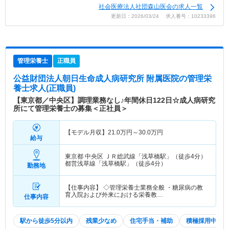
社会医療法人社団森山医会の求人一覧
更新日：2026/03/24 求人番号：10233396
管理栄養士
正職員
公益財団法人朝日生命成人病研究所 附属医院
の管理栄
養士求人(正職員)
【東京都／中央区】調理業務なし♪年間休日122日☆成人病研究
所にて管理栄養士の募集＜正社員＞
【モデル月収】
21.0
万円～
30.0
万円
給与
東京都 中央区
ＪＲ総武線「浅草橋駅」（徒歩4分）
都営浅草線「浅草橋駅」（徒歩4分）
勤務地
【仕事内容】 ◇管理栄養士業務全般 ・糖尿病の教
育入院および外来における栄養教…
仕事内容
駅から徒歩5分以内
残業少なめ
住宅手当・補助
積極採用中