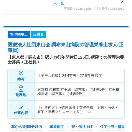
人一覧
更新日：2026/03/05 求人番号：10124910
管理栄養士
正職員
医療法人社団東山会 調布東山病院
の管理栄養士求人(正
職員)
【東京都／調布市】駅チカ◎年間休日125日♪病院での管理栄養
士募集＜正社員＞
【モデル月収】
24.4
万円～
27.6
万円
程度
給与
東京都 調布市
京王線「調布駅」（徒歩5分）京王相
模原線「調布駅」（徒歩5分）
勤務地
【仕事内容】 ■管理栄養士業務全般（予防・病棟・
在宅・透析クリニックあり） ・…
仕事内容
駅から徒歩5分以内
車通勤可
寮・借り上げ
住宅手当・補助