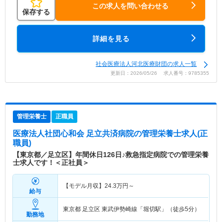
この求人を問い合わせる
保存する
詳細を見る
社会医療法人河北医療財団の求人一覧
更新日：2026/05/26 求人番号：9785355
管理栄養士
正職員
医療法人社団心和会 足立共済病院
の管理栄養士求人(正
職員)
【東京都／足立区】年間休日126日♪救急指定病院での管理栄養
士求人です！＜正社員＞
【モデル月収】
24.3
万円～
給与
東京都 足立区
東武伊勢崎線「堀切駅」（徒歩5分）
勤務地