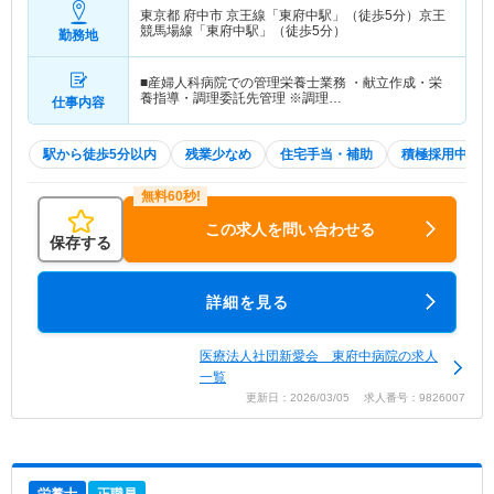
東京都 府中市
京王線「東府中駅」（徒歩5分）京王
競馬場線「東府中駅」（徒歩5分）
勤務地
■産婦人科病院での管理栄養士業務 ・献立作成・栄
養指導・調理委託先管理 ※調理…
仕事内容
駅から徒歩5分以内
残業少なめ
住宅手当・補助
積極採用中
この求人を問い合わせる
保存する
詳細を見る
医療法人社団新愛会 東府中病院の求人
一覧
更新日：2026/03/05 求人番号：9826007