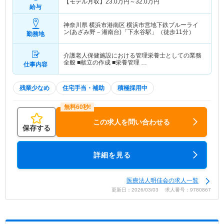
【モデル月収】
23.0
万円～
32.0
万円
給与
神奈川県 横浜市港南区
横浜市営地下鉄ブルーライ
ン(あざみ野－湘南台)「下永谷駅」（徒歩11分）
勤務地
介護老人保健施設における管理栄養士としての業務
全般 ■献立の作成 ■栄養管理 …
仕事内容
残業少なめ
住宅手当・補助
積極採用中
この求人を問い合わせる
保存する
詳細を見る
医療法人明佳会の求人一覧
更新日：2026/03/03 求人番号：9780867