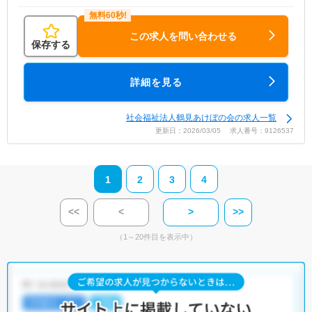
この求人を問い合わせる
保存する
詳細を見る
社会福祉法人鶴見あけぼの会の求人一覧
更新日：2026/03/05 求人番号：9126537
1
2
3
4
<<
<
>
>>
（1～20件目を表示中）