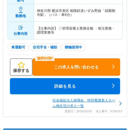
給与
神奈川県 横浜市泉区
相模鉄道いずみ野線「緑園都
市駅」（バス・車8分）
勤務地
【仕事内容】 ◇管理栄養士業務全般 ・発注業務・
調理業務等
仕事内容
車通勤可
住宅手当・補助
積極採用中
この求人を問い合わせる
保存する
詳細を見る
社会福祉法人雄飛会 特別養護老人ホー
ム相生荘の求人一覧
更新日：2026/03/05 求人番号：9784247