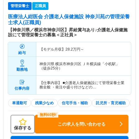
管理栄養士
正職員
医療法人紺医会 介護老人保健施設 神奈川苑
の管理栄養
士求人(正職員)
【神奈川県／横浜市神奈川区】昇給賞与あり♪介護老人保健施
設にて管理栄養士の募集＜正社員＞
【モデル月収】
28.2
万円～
給与
神奈川県 横浜市神奈川区
ＪＲ横浜線「小机駅」
（徒歩25分）
勤務地
【仕事内容】 ■介護老人保健施設にて管理栄養士業
務全般 ・発注や盛り付けなどの…
仕事内容
車通勤可
残業少なめ
住宅手当・補助
託児所・育児補助
積
この求人を問い合わせる
保存する