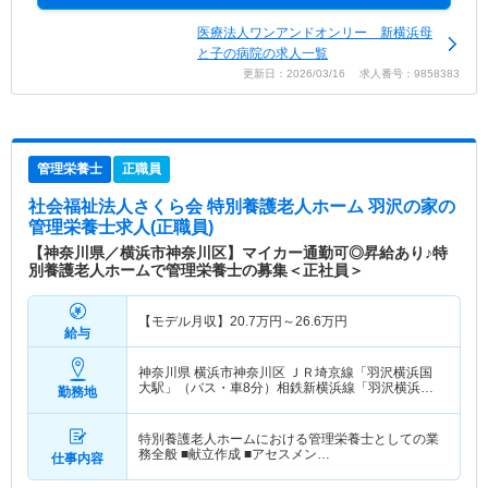
医療法人ワンアンドオンリー 新横浜母
と子の病院の求人一覧
更新日：2026/03/16 求人番号：9858383
管理栄養士
正職員
社会福祉法人さくら会 特別養護老人ホーム 羽沢の家
の
管理栄養士求人(正職員)
【神奈川県／横浜市神奈川区】マイカー通勤可◎昇給あり♪特
別養護老人ホームで管理栄養士の募集＜正社員＞
【モデル月収】
20.7
万円～
26.6
万円
給与
神奈川県 横浜市神奈川区
ＪＲ埼京線「羽沢横浜国
大駅」（バス・車8分）相鉄新横浜線「羽沢横浜国
勤務地
大駅」（バス・車8分）
特別養護老人ホームにおける管理栄養士としての業
務全般 ■献立作成 ■アセスメン…
仕事内容