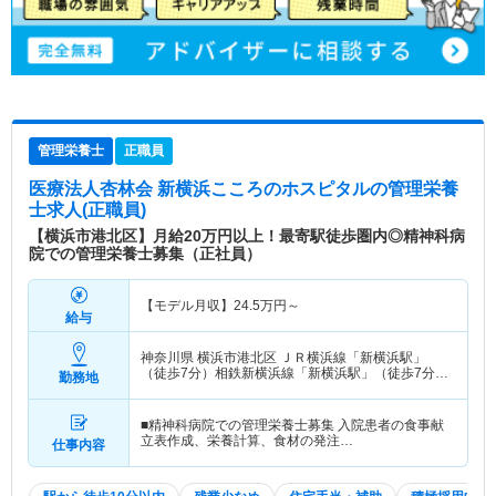
管理栄養士
正職員
医療法人杏林会 新横浜こころのホスピタル
の管理栄養
士求人(正職員)
【横浜市港北区】月給20万円以上！最寄駅徒歩圏内◎精神科病
院での管理栄養士募集（正社員）
【モデル月収】
24.5
万円～
給与
神奈川県 横浜市港北区
ＪＲ横浜線「新横浜駅」
（徒歩7分）相鉄新横浜線「新横浜駅」（徒歩7分）
勤務地
他
■精神科病院での管理栄養士募集 入院患者の食事献
立表作成、栄養計算、食材の発注…
仕事内容