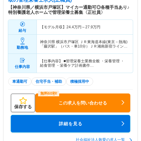
【神奈川県／横浜市戸塚区】マイカー通勤可◎各種手当あり♪
特別養護老人ホームで管理栄養士募集〈正社員〉
【モデル月収】
24.4
万円～
27.9
万円
給与
神奈川県 横浜市戸塚区
ＪＲ東海道本線(東京－熱海)
「藤沢駅」（バス・車10分）ＪＲ湘南新宿ライン線
勤務地
(武蔵小杉－大船)「藤沢駅」（バス・車10分） 他
【仕事内容】 ■管理栄養士業務全般 ・栄養管理 ・
給食管理 ・栄養ケア計画書作…
仕事内容
車通勤可
住宅手当・補助
積極採用中
この求人を問い合わせる
保存する
詳細を見る
社会福祉法人敬愛の求人一覧