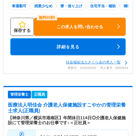
車通勤可
残業少なめ
寮・借り上げ
住宅手当・補助
積極採
この求人を問い合わせる
保存する
詳細を見る
社会福祉法人さくら会の求人一覧
更新日：2026/03/03 求人番号：9860954
管理栄養士
正職員
医療法人明佳会 介護老人保健施設すこやか
の管理栄養
士求人(正職員)
【神奈川県／横浜市港南区】年間休日114日◎介護老人保健施
設にて管理栄養士のお仕事です♪＜正社員＞