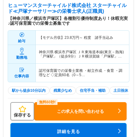
ヒューマンスターチャイルド株式会社 スターチャイル
ド≪戸塚ナーサリー≫
の栄養士求人(正職員)
【神奈川県／横浜市戸塚区】各種割引優待制度あり！休暇充実
♪認可保育園での栄養士募集です
【モデル月収】
23.8
万円～
程度 諸手当込み
給与
神奈川県 横浜市戸塚区
ＪＲ東海道本線(東京－熱海)
「戸塚駅」（徒歩9分）ＪＲ横須賀線「戸塚駅」
勤務地
（徒歩9分） 他
認可保育園での栄養士業務 ・献立作成 ・食育 ・調
理など ◇定員60名（0～5…
仕事内容
駅から徒歩10分以内
残業少なめ
住宅手当・補助
土日祝休
この求人を問い合わせる
保存する
詳細を見る