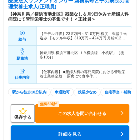
医療法人ワンアンドオンリー 新横浜母と子の病院
の管
理栄養士求人(正職員)
【神奈川県／横浜市港北区】残業なし＆月9日休み☆産婦人科
病院にて管理栄養士の募集です！＜正社員＞
【モデル月収】
23.5
万円～
31.0
万円
程度 ※諸手当
込み 【モデル年収】
319
万円～
424
万円
月給×12ヶ
給与
月＋賞与2.00ヶ月想定
神奈川県 横浜市港北区
ＪＲ横浜線「小机駅」（徒
歩10分）
勤務地
【仕事内容】 ■産婦人科の専門病院における管理栄
養士業務全般 ・厨房にて食事作…
仕事内容
駅から徒歩10分以内
車通勤可
残業少なめ
住宅手当・補助
この求人を問い合わせる
保存する
詳細を見る