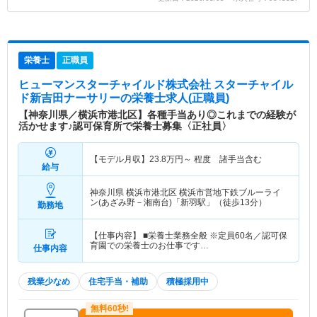
栄養士
正職員
ヒューマンスターチャイルド株式会社 スターチャイル
ド新吉田ナーサリー
の栄養士求人(正職員)
【神奈川県／横浜市港北区】各種手当あり◎これまでの経験が
活かせます♪認可保育所で栄養士募集〈正社員〉
【モデル月収】
23.8
万円～
程度 諸手当含む
給与
神奈川県 横浜市港北区
横浜市営地下鉄ブルーライ
ン(あざみ野－湘南台)「新羽駅」（徒歩13分）
勤務地
【仕事内容】 ■栄養士業務全般 ※定員60名／認可保
育園での栄養士のお仕事です…
仕事内容
残業少なめ
住宅手当・補助
積極採用中