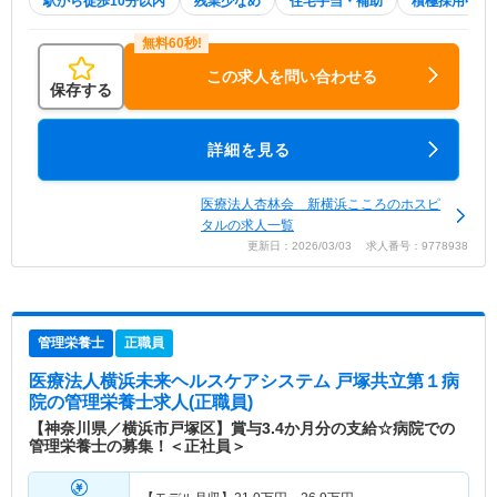
駅から徒歩10分以内
残業少なめ
住宅手当・補助
積極採用中
この求人を問い合わせる
保存する
詳細を見る
医療法人杏林会 新横浜こころのホスピ
タルの求人一覧
更新日：2026/03/03 求人番号：9778938
管理栄養士
正職員
医療法人横浜未来ヘルスケアシステム 戸塚共立第１病
院
の管理栄養士求人(正職員)
【神奈川県／横浜市戸塚区】賞与3.4か月分の支給☆病院での
管理栄養士の募集！＜正社員＞