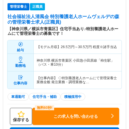
管理栄養士
正職員
社会福祉法人清風会 特別養護老人ホームヴェルデの森
の管理栄養士求人(正職員)
【神奈川県／横浜市青葉区】住宅手当あり♪特別養護老人ホー
ムにて管理栄養士の募集です！
【モデル月収】
26.5
万円～
30.5
万円
程度※諸手当込
給与
神奈川県 横浜市青葉区
小田急小田原線「柿生駅」
（バス・車10分）
勤務地
【仕事内容】 ◇特別養護老人ホームにて管理栄養士
業務全般 発注業務・調理業務な…
仕事内容
車通勤可
住宅手当・補助
積極採用中
この求人を問い合わせる
保存する