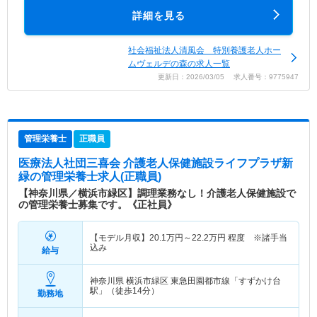
詳細を見る
社会福祉法人清風会 特別養護老人ホー
ムヴェルデの森の求人一覧
更新日：2026/03/05 求人番号：9775947
管理栄養士
正職員
医療法人社団三喜会 介護老人保健施設ライフプラザ新
緑
の管理栄養士求人(正職員)
【神奈川県／横浜市緑区】調理業務なし！介護老人保健施設で
の管理栄養士募集です。《正社員》
【モデル月収】
20.1
万円～
22.2
万円
程度 ※諸手当
込み
給与
神奈川県 横浜市緑区
東急田園都市線「すずかけ台
駅」（徒歩14分）
勤務地