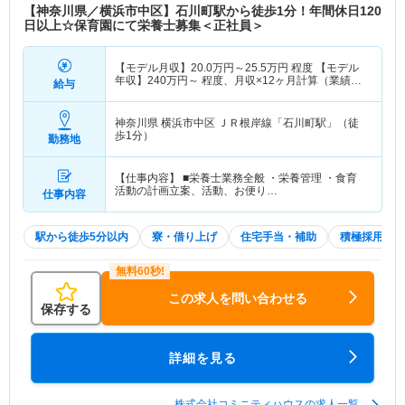
【神奈川県／横浜市中区】石川町駅から徒歩1分！年間休日120
日以上☆保育園にて栄養士募集＜正社員＞
【モデル月収】
20.0
万円～
25.5
万円
程度 【モデル
年収】
240
万円～
程度、月収×12ヶ月計算（業績に
給与
より別途賞与あり）
神奈川県 横浜市中区
ＪＲ根岸線「石川町駅」（徒
歩1分）
勤務地
【仕事内容】 ■栄養士業務全般 ・栄養管理 ・食育
活動の計画立案、活動、お便り…
仕事内容
駅から徒歩5分以内
寮・借り上げ
住宅手当・補助
積極採用中
この求人を問い合わせる
保存する
詳細を見る
株式会社コミニティハウスの求人一覧