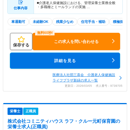
■介護老人保健施設における、管理栄養士業務全般
・多職種とミールランドの実施 …
仕事内容
車通勤可
未経験OK
残業少なめ
住宅手当・補助
積極採用
この求人を問い合わせる
保存する
詳細を見る
医療法人社団三喜会 介護老人保健施設
ライフプラザ新緑の求人一覧
更新日：2026/03/05 求人番号：9739705
栄養士
正職員
株式会社コミニティハウス ラフ・クルー元町保育園
の
栄養士求人(正職員)