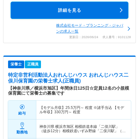
詳細を見る
株式会社モード・プランニング・ジャパ
ンの求人一覧
更新日：2026/06/24 求人番号：9101128
栄養士
正職員
特定非営利活動法人おれんじハウス おれんじハウス二
俣川保育園
の栄養士求人(正職員)
【神奈川県／横浜市旭区】年間休日125日☆定員12名の小規模
保育園にて栄養士の募集です
【モデル月収】
25.5
万円～
程度 ※諸手当込 【モデ
ル年収】
330
万円～
程度
給与
神奈川県 横浜市旭区
相模鉄道本線「二俣川駅」
（徒歩12分）相模鉄道いずみ野線「二俣川駅」（徒
勤務地
歩12分）