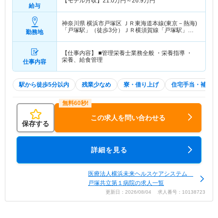
【モデル月収】
21.0
万円～
26.9
万円
給与
神奈川県 横浜市戸塚区
ＪＲ東海道本線(東京－熱海)
「戸塚駅」（徒歩3分）ＪＲ横須賀線「戸塚駅」
勤務地
（徒歩3分） 他
【仕事内容】 ■管理栄養士業務全般 ・栄養指導 ・
栄養、給食管理
仕事内容
駅から徒歩5分以内
残業少なめ
寮・借り上げ
住宅手当・補助
この求人を問い合わせる
保存する
詳細を見る
医療法人横浜未来ヘルスケアシステム
戸塚共立第１病院の求人一覧
更新日：2026/08/04 求人番号：10138723