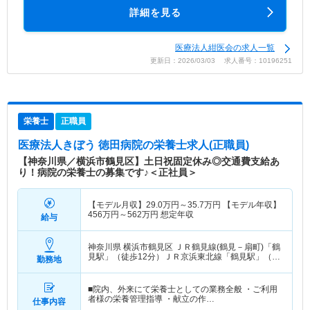
詳細を見る
医療法人紺医会の求人一覧
更新日：2026/03/03 求人番号：10196251
栄養士
正職員
医療法人きぼう 徳田病院
の栄養士求人(正職員)
【神奈川県／横浜市鶴見区】土日祝固定休み◎交通費支給あ
り！病院の栄養士の募集です♪＜正社員＞
【モデル月収】
29.0
万円～
35.7
万円
【モデル年収】
456
万円～
562
万円
想定年収
給与
神奈川県 横浜市鶴見区
ＪＲ鶴見線(鶴見－扇町)「鶴
見駅」（徒歩12分）ＪＲ京浜東北線「鶴見駅」（徒
勤務地
歩12分）
■院内、外来にて栄養士としての業務全般 ・ご利用
者様の栄養管理指導 ・献立の作…
仕事内容