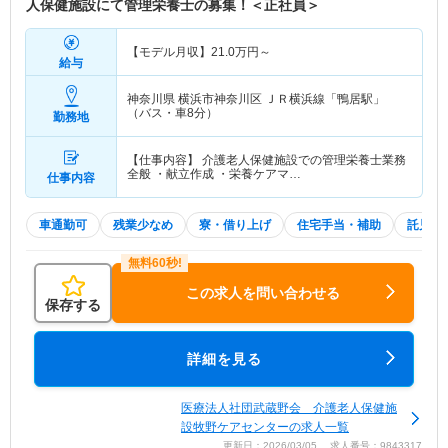
人保健施設にて管理栄養士の募集！＜正社員＞
【モデル月収】
21.0
万円～
給与
神奈川県 横浜市神奈川区
ＪＲ横浜線「鴨居駅」
（バス・車8分）
勤務地
【仕事内容】 介護老人保健施設での管理栄養士業務
全般 ・献立作成 ・栄養ケアマ…
仕事内容
車通勤可
残業少なめ
寮・借り上げ
住宅手当・補助
託児所
この求人を問い合わせる
保存する
詳細を見る
医療法人社団武蔵野会 介護老人保健施
設牧野ケアセンターの求人一覧
更新日：2026/03/05 求人番号：9843317