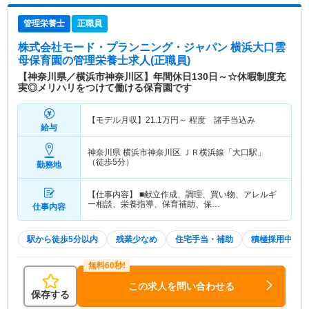
管理栄養士
正職員
株式会社モード・プランニング・ジャパン 横浜大口雲
母保育園
の管理栄養士求人(正職員)
【神奈川県／横浜市神奈川区】年間休日130日～☆休暇制度充
実◎メリハリをつけて働ける保育園です
【モデル月収】
21.1
万円～
程度 諸手当込み
給与
神奈川県 横浜市神奈川区
ＪＲ横浜線「大口駅」
（徒歩5分）
勤務地
【仕事内容】 ■献立作成、調理、買い物、アレルギ
ー相談、栄養指導、保育補助、保…
仕事内容
駅から徒歩5分以内
残業少なめ
住宅手当・補助
積極採用中
この求人を問い合わせる
保存する