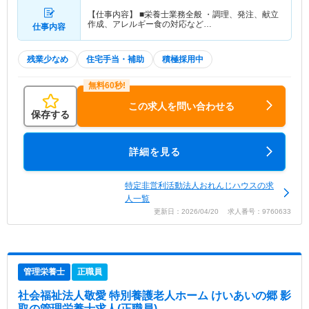
【仕事内容】 ■栄養士業務全般 ・調理、発注、献立
作成、アレルギー食の対応など…
仕事内容
残業少なめ
住宅手当・補助
積極採用中
この求人を問い合わせる
保存する
詳細を見る
特定非営利活動法人おれんじハウスの求
人一覧
更新日：2026/04/20 求人番号：9760633
管理栄養士
正職員
社会福祉法人敬愛 特別養護老人ホーム けいあいの郷 影
取
の管理栄養士求人(正職員)