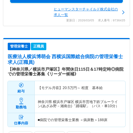
ヒューマンスターチャイルド株式会社の
求人一覧
更新日：2026/03/05 求人番号：9736435
管理栄養士
正職員
医療法人横浜博萌会 西横浜国際総合病院
の管理栄養士
求人(正職員)
【神奈川県／横浜市戸塚区】年間休日115日＆17時定時◎病院
での管理栄養士募集《リーダー候補》
【モデル月収】
20.5
万円～
程度 基本給
給与
神奈川県 横浜市戸塚区
横浜市営地下鉄ブルーライ
ン(あざみ野－湘南台)「踊場駅」（バス・車10分）
勤務地
■病院での管理栄養士業務 ＜病床数＞188床
仕事内容