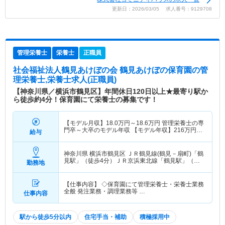
更新日：2026/03/05 求人番号：9129708
管理栄養士
栄養士
正職員
社会福祉法人鶴見あけぼの会 鶴見あけぼの保育園
の管
理栄養士,栄養士求人(正職員)
【神奈川県／横浜市鶴見区】年間休日120日以上★最寄り駅か
ら徒歩約4分！保育園にて栄養士の募集です！
【モデル月収】
18.0
万円～
18.6
万円
管理栄養士の専
門卒～大卒のモデル年収 【モデル年収】
216
万円～
給与
223
万円
月収×12ヶ月 賞与別
神奈川県 横浜市鶴見区
ＪＲ鶴見線(鶴見－扇町)「鶴
見駅」（徒歩4分）ＪＲ京浜東北線「鶴見駅」（徒
勤務地
歩4分）
【仕事内容】 ◇保育園にて管理栄養士・栄養士業務
全般 発注業務・調理業務等 …
仕事内容
駅から徒歩5分以内
住宅手当・補助
積極採用中