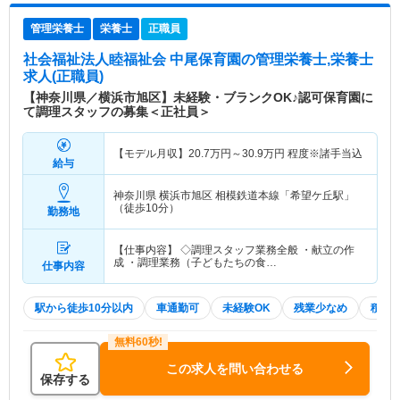
管理栄養士
栄養士
正職員
社会福祉法人睦福祉会 中尾保育園
の管理栄養士,栄養士
求人(正職員)
【神奈川県／横浜市旭区】未経験・ブランクOK♪認可保育園に
て調理スタッフの募集＜正社員＞
【モデル月収】
20.7
万円～
30.9
万円
程度※諸手当込
給与
神奈川県 横浜市旭区
相模鉄道本線「希望ケ丘駅」
（徒歩10分）
勤務地
【仕事内容】 ◇調理スタッフ業務全般 ・献立の作
成 ・調理業務（子どもたちの食…
仕事内容
駅から徒歩10分以内
車通勤可
未経験OK
残業少なめ
積極
この求人を問い合わせる
保存する