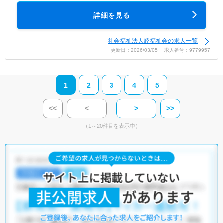
詳細を見る
社会福祉法人睦福祉会の求人一覧
更新日：2026/03/05 求人番号：9779957
1
2
3
4
5
<<
<
>
>>
（1～20件目を表示中）