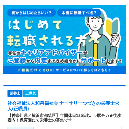
栄養士
正職員
社会福祉法人和泉福祉会 ナーサリーつづき
の栄養士求
人(正職員)
【神奈川県／横浜市都筑区】年間休日125日以上♪駅チカ★徒歩
圏内！保育園にて栄養士の募集です！