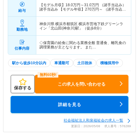
【モデル月収】
18.0
万円～
31.0
万円
（諸手当込み）
諸手当込み 【モデル年収】
270
万円～
（諸手当込
給与
み） 諸手当込み
神奈川県 横浜市都筑区
横浜市営地下鉄グリーンラ
イン「北山田(神奈川)駅」（徒歩8分）
勤務地
◇保育園の給食に関わる業務全般 普通食、離乳食の
調理業務が主となります。 また…
仕事内容
駅から徒歩10分以内
車通勤可
土日祝休
積極採用中
この求人を問い合わせる
保存する
詳細を見る
社会福祉法人和泉福祉会の求人一覧
更新日：2026/05/08 求人番号：576289