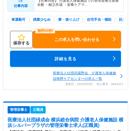
【仕事内容】 介護老人保健施設での管理栄養士業務
全般 ・献立作成 ・栄養ケアマ…
仕事内容
車通勤可
残業少なめ
寮・借り上げ
住宅手当・補助
託児所
この求人を問い合わせる
保存する
詳細を見る
医療法人社団武蔵野会 介護老人保健施
設牧野ケアセンターの求人一覧
更新日：2026/03/05 求人番号：9843317
管理栄養士
正職員
医療法人社団緑成会 横浜総合病院 介護老人保健施設 横
浜シルバープラザ
の管理栄養士求人(正職員)