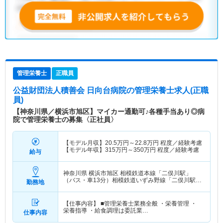
管理栄養士
正職員
公益財団法人積善会 日向台病院
の管理栄養士求人(正職
員)
【神奈川県／横浜市旭区】マイカー通勤可♪各種手当あり◎病
院で管理栄養士の募集〈正社員〉
【モデル月収】
20.5
万円～
22.8
万円
程度／経験考慮
【モデル年収】
315
万円～
350
万円
程度／経験考慮
給与
神奈川県 横浜市旭区
相模鉄道本線「二俣川駅」
（バス・車13分）相模鉄道いずみ野線「二俣川駅」
勤務地
（バス・車13分） 他
【仕事内容】 ■管理栄養士業務全般 ・栄養管理 ・
栄養指導 ・給食調理は委託業…
仕事内容