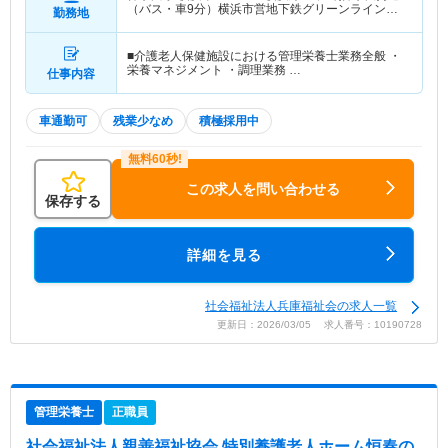
（バス・車9分）横浜市営地下鉄グリーンライン
勤務地
「中山(神奈川)駅」（バス・車9分）
■介護老人保健施設における管理栄養士業務全般 ・
栄養マネジメント ・調理業務 …
仕事内容
車通勤可
残業少なめ
積極採用中
この求人を問い合わせる
保存する
詳細を見る
社会福祉法人兵庫福祉会の求人一覧
更新日：2026/03/05 求人番号：10190728
管理栄養士
正職員
社会福祉法人親善福祉協会 特別養護老人ホーム恒春の