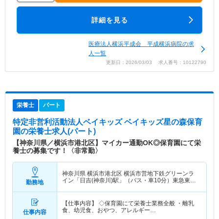
詳細を見る
医療法人横浜平成会 平成横浜病院の求
人一覧
更新日：2026/03/03 求人番号：10122790
栄養士
パート
特定非営利活動法人ベイキッズ ベイキッズ星の森保育
園
の栄養士求人(パート)
【神奈川県／横浜市港北区】マイカー通勤OK◎保育園にて栄
養士の募集です！〈非常勤〉
神奈川県 横浜市港北区
横浜市営地下鉄グリーンラ
イン「日吉(神奈川)駅」（バス・車10分）東急東横
勤務地
線「日吉(神奈川)駅」（バス・車10分） 他
【仕事内容】 ◇保育園にて栄養士業務全般 ・離乳
食、幼児食、おやつ、アレルギー…
仕事内容