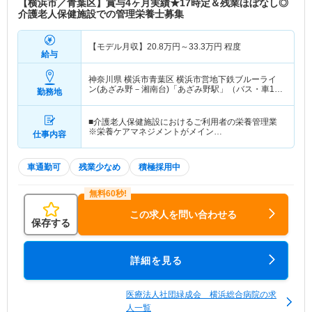
【横浜市／青葉区】賞与4ヶ月実績★17時定＆残業ほぼなし◎
介護老人保健施設での管理栄養士募集
【モデル月収】
20.8
万円～
33.3
万円
程度
給与
神奈川県 横浜市青葉区
横浜市営地下鉄ブルーライ
ン(あざみ野－湘南台)「あざみ野駅」（バス・車10
勤務地
分）東急田園都市線「あざみ野駅」（バス・車10
分）
■介護老人保健施設におけるご利用者の栄養管理業
※栄養ケアマネジメントがメイン…
仕事内容
車通勤可
残業少なめ
積極採用中
この求人を問い合わせる
保存する
詳細を見る
医療法人社団緑成会 横浜総合病院の求
人一覧