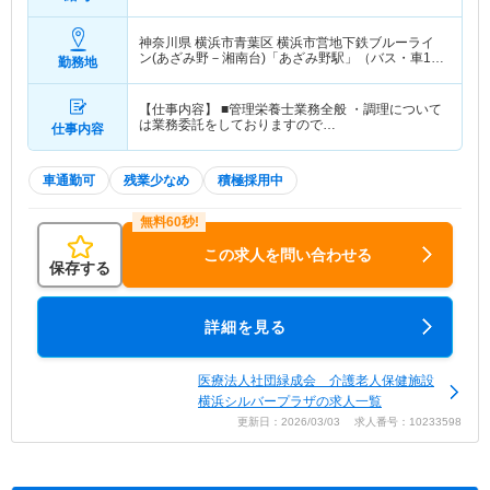
神奈川県 横浜市青葉区
横浜市営地下鉄ブルーライ
ン(あざみ野－湘南台)「あざみ野駅」（バス・車10
勤務地
分）東急田園都市線「あざみ野駅」（バス・車10
分）
【仕事内容】 ■管理栄養士業務全般 ・調理について
は業務委託をしておりますので…
仕事内容
車通勤可
残業少なめ
積極採用中
この求人を問い合わせる
保存する
詳細を見る
医療法人社団緑成会 介護老人保健施設
横浜シルバープラザの求人一覧
更新日：2026/03/03 求人番号：10233598