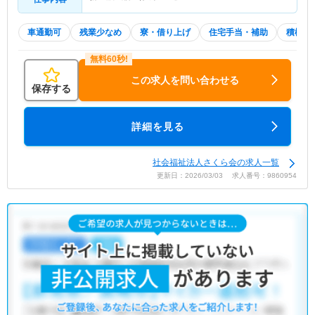
車通勤可
残業少なめ
寮・借り上げ
住宅手当・補助
積極採
この求人を問い合わせる
保存する
詳細を見る
社会福祉法人さくら会の求人一覧
更新日：2026/03/03 求人番号：9860954