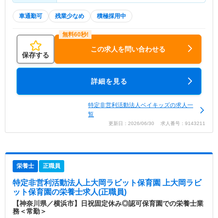
車通勤可
残業少なめ
積極採用中
この求人を問い合わせる
保存する
詳細を見る
特定非営利活動法人ベイキッズの求人一
覧
更新日：2026/06/30 求人番号：9143211
栄養士
正職員
特定非営利活動法人上大岡ラビット保育園 上大岡ラビ
ット保育園
の栄養士求人(正職員)
【神奈川県／横浜市】日祝固定休み◎認可保育園での栄養士業
務＜常勤＞