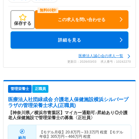
この求人を問い合わせる
保存する
詳細を見る
医療法人誠心会の求人一覧
更新日：2026/03/03 求人番号：10242270
管理栄養士
正職員
医療法人社団緑成会 介護老人保健施設横浜シルバープ
ラザ
の管理栄養士求人(正職員)
【神奈川県／横浜市青葉区】マイカー通勤可♪昇給あり◎介護
老人保健施設で管理栄養士の募集〈正社員〉
【モデル月収】
20.8
万円～
33.3
万円
程度 【モデル
年収】
305
万円～
466
万円
程度
給与