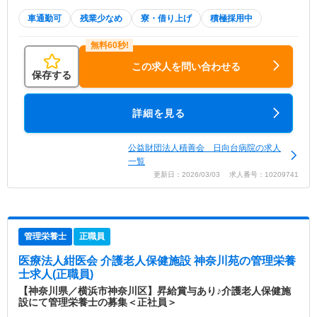
車通勤可
残業少なめ
寮・借り上げ
積極採用中
この求人を問い合わせる
保存する
詳細を見る
公益財団法人積善会 日向台病院の求人
一覧
更新日：2026/03/03 求人番号：10209741
管理栄養士
正職員
医療法人紺医会 介護老人保健施設 神奈川苑
の管理栄養
士求人(正職員)
【神奈川県／横浜市神奈川区】昇給賞与あり♪介護老人保健施
設にて管理栄養士の募集＜正社員＞