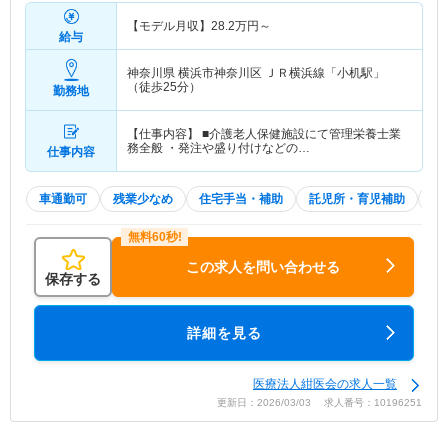
【モデル月収】
28.2
万円～
給与
神奈川県 横浜市神奈川区
ＪＲ横浜線「小机駅」
（徒歩25分）
勤務地
【仕事内容】 ■介護老人保健施設にて管理栄養士業
務全般 ・発注や盛り付けなどの…
仕事内容
車通勤可
残業少なめ
住宅手当・補助
託児所・育児補助
積
この求人を問い合わせる
保存する
詳細を見る
医療法人紺医会の求人一覧
更新日：2026/03/03 求人番号：10196251