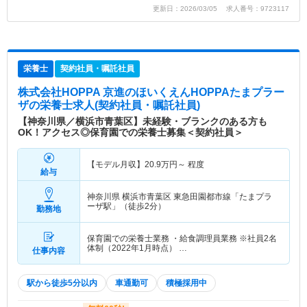
更新日：2026/03/05 求人番号：9723117
栄養士
契約社員・嘱託社員
株式会社HOPPA 京進のほいくえんHOPPAたまプラー
ザ
の栄養士求人(契約社員・嘱託社員)
【神奈川県／横浜市青葉区】未経験・ブランクのある方も
OK！アクセス◎保育園での栄養士募集＜契約社員＞
【モデル月収】
20.9
万円～
程度
給与
神奈川県 横浜市青葉区
東急田園都市線「たまプラ
ーザ駅」（徒歩2分）
勤務地
保育園での栄養士業務 ・給食調理員業務 ※社員2名
体制（2022年1月時点） …
仕事内容
駅から徒歩5分以内
車通勤可
積極採用中