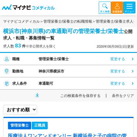
マイナビコメディカル
管理栄養士/栄養士の転職情報
管理栄養士/栄養士求人
横浜市(神奈川県)の車通勤可の管理栄養士/栄養士
公開
求人・転職・募集情報一覧
83
求人数
件
※非公開求人を除く
2026年08月09日(日)更新
職種
管理栄養士/栄養士
変更する
勤務地
神奈川県横浜市
変更する
求人条件
車通勤可
変更する
この検索条件を保存する
条件をクリア
管理栄養士
正職員
医療法人ワンアンドオンリー 新横浜母と子の病院
の管