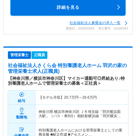
詳細を見る
社会福祉法人兼愛会の求人一覧
更新日：2026/03/03 求人番号：10196263
管理栄養士
正職員
社会福祉法人さくら会 特別養護老人ホーム 羽沢の家
の
管理栄養士求人(正職員)
【神奈川県／横浜市神奈川区】マイカー通勤可◎昇給あり♪特
別養護老人ホームで管理栄養士の募集＜正社員＞
【モデル月収】
20.7
万円～
26.6
万円
給与
神奈川県 横浜市神奈川区
ＪＲ埼京線「羽沢横浜国
大駅」（バス・車8分）相鉄新横浜線「羽沢横浜国
勤務地
大駅」（バス・車8分）
特別養護老人ホームにおける管理栄養士としての業
務全般 ■献立作成 ■アセスメン…
仕事内容