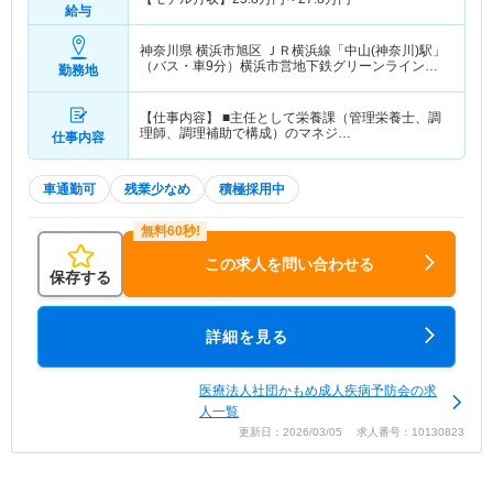
給与
神奈川県 横浜市旭区
ＪＲ横浜線「中山(神奈川)駅」
（バス・車9分）横浜市営地下鉄グリーンライン
勤務地
「中山(神奈川)駅」（バス・車9分）
【仕事内容】 ■主任として栄養課（管理栄養士、調
理師、調理補助で構成）のマネジ…
仕事内容
車通勤可
残業少なめ
積極採用中
この求人を問い合わせる
保存する
詳細を見る
医療法人社団かもめ成人疾病予防会の求
人一覧
更新日：2026/03/05 求人番号：10130823