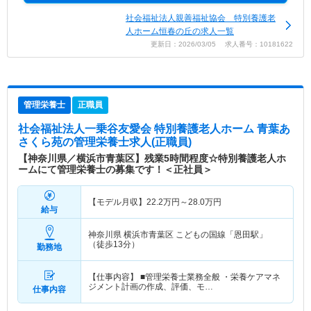
社会福祉法人親善福祉協会 特別養護老
人ホーム恒春の丘の求人一覧
更新日：2026/03/05 求人番号：10181622
管理栄養士
正職員
社会福祉法人一乗谷友愛会 特別養護老人ホーム 青葉あ
さくら苑
の管理栄養士求人(正職員)
【神奈川県／横浜市青葉区】残業5時間程度☆特別養護老人ホ
ームにて管理栄養士の募集です！＜正社員＞
【モデル月収】
22.2
万円～
28.0
万円
給与
神奈川県 横浜市青葉区
こどもの国線「恩田駅」
（徒歩13分）
勤務地
【仕事内容】 ■管理栄養士業務全般 ・栄養ケアマネ
ジメント計画の作成、評価、モ…
仕事内容