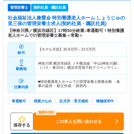
管理栄養士
契約社員・嘱託社員
社会福祉法人兼愛会 特別養護老人ホーム しょうじゅの
里三保
の管理栄養士求人(契約社員・嘱託社員)
【神奈川県／横浜市緑区】17時30分終業♪車通勤可！特別養護
老人ホームでの管理栄養士募集＜常勤＞
【モデル月収】
30.8
万円～
33.5
万円
給与
神奈川県 横浜市緑区
ＪＲ横浜線「中山(神奈川)駅」
（バス・車10分）横浜市営地下鉄グリーンライン
勤務地
「中山(神奈川)駅」（バス・車10分）
■特別養護老人ホームでの管理栄養士業務全般 ・食
事の提供 ・献立作成 ・厨房内…
仕事内容
車通勤可
残業少なめ
託児所・育児補助
積極採用中
この求人を問い合わせる
保存する