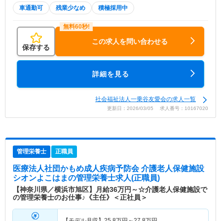
車通勤可
残業少なめ
積極採用中
この求人を問い合わせる
保存する
詳細を見る
社会福祉法人一乗谷友愛会の求人一覧
更新日：2026/03/05 求人番号：10167020
管理栄養士
正職員
医療法人社団かもめ成人疾病予防会 介護老人保健施設
シオンよこはま
の管理栄養士求人(正職員)
【神奈川県／横浜市旭区】月給36万円～☆介護老人保健施設で
の管理栄養士のお仕事♪《主任》＜正社員＞
【モデル月収】
25.8
万円～
27.8
万円