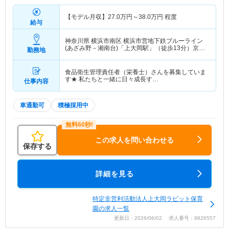
【モデル月収】
27.0
万円～
38.0
万円
程度
給与
神奈川県 横浜市南区
横浜市営地下鉄ブルーライン
(あざみ野－湘南台)「上大岡駅」（徒歩13分）京急
勤務地
本線「上大岡駅」（徒歩13分）
食品衛生管理責任者（栄養士）さんを募集していま
す★ 私たちと一緒に日々成長す…
仕事内容
車通勤可
積極採用中
この求人を問い合わせる
保存する
詳細を見る
特定非営利活動法人上大岡ラビット保育
園の求人一覧
更新日：2026/06/02 求人番号：9826557