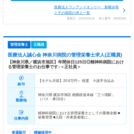
医療法人ワンアンドオンリー 新横浜母
と子の病院の求人一覧
更新日：2026/03/16 求人番号：9858383
管理栄養士
正職員
医療法人誠心会 神奈川病院
の管理栄養士求人(正職員)
【神奈川県／横浜市旭区】年間休日125日◎精神科病院におけ
る管理栄養士のお仕事です♪＜正社員＞
【モデル月収】
20.6
万円～
程度 ※諸手当込み
給与
神奈川県 横浜市旭区
相模鉄道本線「三ツ境駅」
（バス・車10分）
勤務地
精神科病院における管理栄養士としての業務全般 ■
栄養管理 ■入院・外来患者様に…
仕事内容
車通勤可
積極採用中