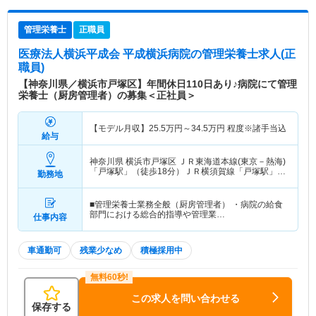
管理栄養士
正職員
医療法人横浜平成会 平成横浜病院
の管理栄養士求人(正
職員)
【神奈川県／横浜市戸塚区】年間休日110日あり♪病院にて管理
栄養士（厨房管理者）の募集＜正社員＞
【モデル月収】
25.5
万円～
34.5
万円
程度※諸手当込
給与
神奈川県 横浜市戸塚区
ＪＲ東海道本線(東京－熱海)
「戸塚駅」（徒歩18分）ＪＲ横須賀線「戸塚駅」
勤務地
（徒歩18分） 他
■管理栄養士業務全般（厨房管理者） ・病院の給食
部門における総合的指導や管理業…
仕事内容
車通勤可
残業少なめ
積極採用中
この求人を問い合わせる
保存する