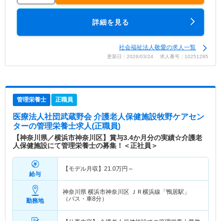
詳細を見る
社会福祉法人敬愛の求人一覧
更新日：2026/03/24 求人番号：10251295
管理栄養士
正職員
医療法人社団武蔵野会 介護老人保健施設牧野ケアセン
ター
の管理栄養士求人(正職員)
【神奈川県／横浜市神奈川区】賞与3.4か月分の実績☆介護老
人保健施設にて管理栄養士の募集！＜正社員＞
【モデル月収】
21.0
万円～
給与
神奈川県 横浜市神奈川区
ＪＲ横浜線「鴨居駅」
（バス・車8分）
勤務地