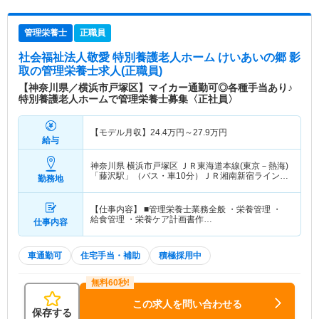
管理栄養士
正職員
社会福祉法人敬愛 特別養護老人ホーム けいあいの郷 影
取
の管理栄養士求人(正職員)
【神奈川県／横浜市戸塚区】マイカー通勤可◎各種手当あり♪
特別養護老人ホームで管理栄養士募集〈正社員〉
【モデル月収】
24.4
万円～
27.9
万円
給与
神奈川県 横浜市戸塚区
ＪＲ東海道本線(東京－熱海)
「藤沢駅」（バス・車10分）ＪＲ湘南新宿ライン線
勤務地
(武蔵小杉－大船)「藤沢駅」（バス・車10分） 他
【仕事内容】 ■管理栄養士業務全般 ・栄養管理 ・
給食管理 ・栄養ケア計画書作…
仕事内容
車通勤可
住宅手当・補助
積極採用中
この求人を問い合わせる
保存する