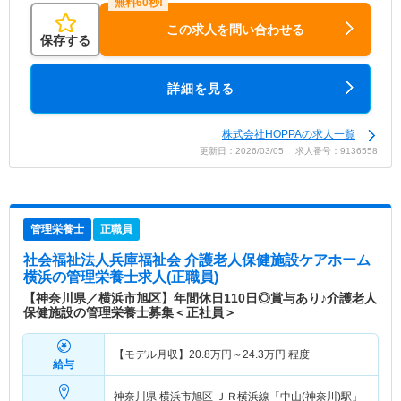
この求人を問い合わせる
保存する
詳細を見る
株式会社HOPPAの求人一覧
更新日：2026/03/05 求人番号：9136558
管理栄養士
正職員
社会福祉法人兵庫福祉会 介護老人保健施設ケアホーム
横浜
の管理栄養士求人(正職員)
【神奈川県／横浜市旭区】年間休日110日◎賞与あり♪介護老人
保健施設の管理栄養士募集＜正社員＞
【モデル月収】
20.8
万円～
24.3
万円
程度
給与
神奈川県 横浜市旭区
ＪＲ横浜線「中山(神奈川)駅」