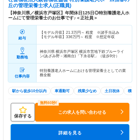
丘
の管理栄養士求人(正職員)
【神奈川県／横浜市戸塚区】年間休日125日◎特別養護老人ホ
ームにて管理栄養士のお仕事です♪＜正社員＞
【モデル月収】
21.3
万円～
程度 ※諸手当込み
【モデル年収】
336
万円～
程度 ※想定年収
給与
神奈川県 横浜市戸塚区
横浜市営地下鉄ブルーライ
ン(あざみ野－湘南台)「下永谷駅」（徒歩9分）
勤務地
特別養護老人ホームにおける管理栄養士としての業
務全般
仕事内容
駅から徒歩10分以内
車通勤可
残業少なめ
土日祝休
積極採
この求人を問い合わせる
保存する
詳細を見る