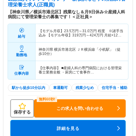
理栄養士求人(正職員)
【神奈川県／横浜市港北区】残業なし＆月9日休み☆産婦人科
病院にて管理栄養士の募集です！＜正社員＞
【モデル月収】
23.5
万円～
31.0
万円
程度 ※諸手当
込み 【モデル年収】
319
万円～
424
万円
月給×12ヶ
給与
月＋賞与2.00ヶ月想定
神奈川県 横浜市港北区
ＪＲ横浜線「小机駅」（徒
歩10分）
勤務地
【仕事内容】 ■産婦人科の専門病院における管理栄
養士業務全般 ・厨房にて食事作…
仕事内容
駅から徒歩10分以内
車通勤可
残業少なめ
住宅手当・補助
この求人を問い合わせる
保存する
詳細を見る