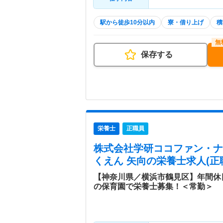
駅から徒歩10分以内
寮・借り上げ
積
保存する
栄養士
正職員
株式会社学研ココファン・ナー
くえん 矢向
の栄養士求人(正
【神奈川県／横浜市鶴見区】年間休
の保育園で栄養士募集！＜常勤＞