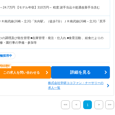
～
24.7
万円
【モデル年収】
310
万円～
程度 諸手当込※処遇改善手当含む
ＪＲ南武線(川崎－立川)「矢向駅」（徒歩7分）ＪＲ南武線(川崎－立川)「尻手
つの調理及び衛生管理 ■在庫管理・発注・仕入れ ■食育活動 、給食だよりの
修・園行事の準備・参加等
極採用中
詳細を見る
この求人を問い合わせる
株式会社学研ココファン・ナーサリーの
求人一覧
<<
<
>
>>
1