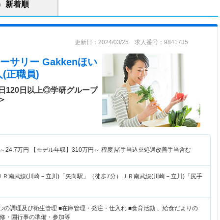
新着順
更新日：2024/03/25 求人番号：9841735
サリー Gakkenほい
(正職員)
日120日以上◎学研グループ
＞
～
24.7
万円
【モデル年収】
310
万円～
程度 諸手当込※処遇改善手当含む
ＪＲ南武線(川崎－立川)「矢向駅」（徒歩7分）ＪＲ南武線(川崎－立川)「尻手
つの調理及び衛生管理 ■在庫管理・発注・仕入れ ■食育活動 、給食だよりの
修・園行事の準備・参加等