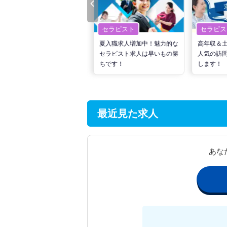
セラピスト
セラピスト
セラピス
転職で高収入を狙う！計画的
夏入職求人増加中！魅力的な
高年収＆
な活動でPTの好条件求人を
セラピスト求人は早いもの勝
人気の訪
見つけるには？
ちです！
します！
最近見た求人
あな