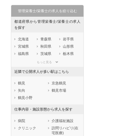
管理栄養士/栄養士の求人を絞り込む
都道府県から管理栄養士/栄養士の求人
を探す
北海道
青森県
岩手県
宮城県
秋田県
山形県
福島県
茨城県
栃木県
群馬県
埼玉県
千葉県
もっと見る
東京都
神奈川県
新潟県
近隣で公開求人が多い駅はこちら
山梨県
長野県
富山県
石川県
福井県
岐阜県
鶴見
京急鶴見
静岡県
愛知県
三重県
矢向
鶴見市場
滋賀県
京都府
大阪府
鶴見小野
兵庫県
奈良県
和歌山県
仕事内容・施設形態から求人を探す
鳥取県
島根県
岡山県
広島県
山口県
徳島県
病院
介護福祉施設
香川県
愛媛県
高知県
クリニック
訪問リハビリ(在
宅医療)
福岡県
佐賀県
長崎県