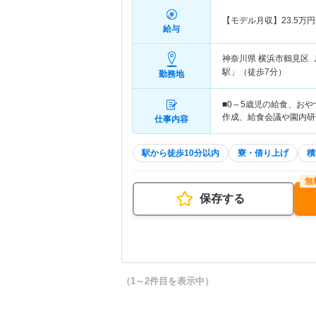
【モデル月収】
23.5
万円
給与
神奈川県 横浜市鶴見区
駅」（徒歩7分）
勤務地
■0～5歳児の給食、おや
作成、給食会議や園内研
仕事内容
駅から徒歩10分以内
寮・借り上げ
積
保存する
（1～2件目を表示中）