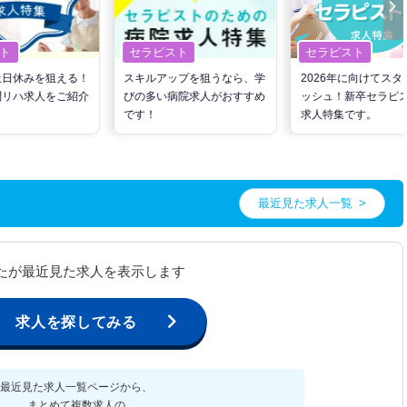
ト
セラピスト
セラピスト
土日休みを狙える！
スキルアップを狙うなら、学
2026年に向けてスタ
問リハ求人をご紹介
びの多い病院求人がおすすめ
ッシュ！新卒セラピ
です！
求人特集です。
最近見た求人一覧
たが最近見た求人を表示します
求人を探してみる
最近見た求人一覧ページから、
まとめて複数求人の