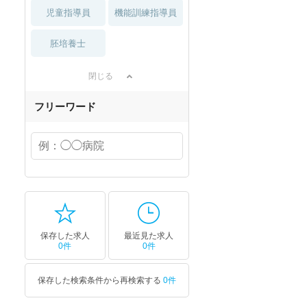
児童指導員
機能訓練指導員
セラピスト
セラピスト
胚培養士
ートダ
世の中の需要の高まりととも
ワークライフバランス重視派
スト向け
に増加傾向の「介護施設」求
の方へ！なぜ120日が基準？
閉じる
人をご紹介！
数え方も解説
フリーワード
保存した求人
最近見た求人
0件
0件
保存した検索条件から再検索する
0件