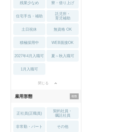
残業少なめ
寮・借り上げ
託児所・
住宅手当・補助
育児補助
土日祝休
無資格 OK
積極採用中
WEB面接OK
2027年4月入職可
夏～秋入職可
1月入職可
閉じる
雇用形態
契約社員・
正社員(正職員)
嘱託社員
非常勤・パート
その他