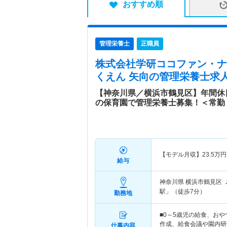
おすすめ順
管理栄養士
正職員
株式会社学研ココファン・ナー
くえん 矢向
の管理栄養士求人
【神奈川県／横浜市鶴見区】年間休
の保育園で管理栄養士募集！＜常勤
【モデル月収】
23.5
万円
給与
神奈川県 横浜市鶴見区
駅」（徒歩7分）
勤務地
■0～5歳児の給食、おや
作成、給食会議や園内研
仕事内容