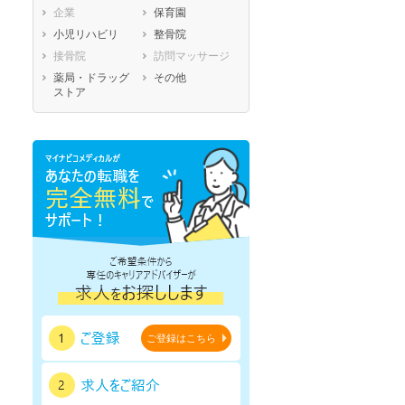
企業
保育園
熊本県
大分県
宮崎県
小児リハビリ
整骨院
鹿児島県
沖縄県
接骨院
訪問マッサージ
薬局・ドラッグ
その他
ストア
ご登録はこちら