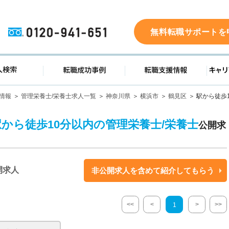
0120-941-651
無料転職サポートを
ド
求人検索
転職成功事例
転職支
情報
管理栄養士/栄養士求人一覧
神奈川県
横浜市
鶴見区
駅から徒歩
駅から徒歩10分以内の管理栄養士/栄養士
公開求
開求人
非公開求人を含めて紹介してもらう
<<
<
>
>>
1