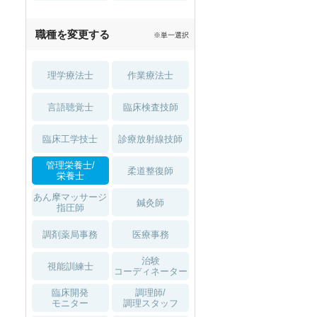
職種を変更する
※単一選択
理学療法士
作業療法士
言語聴覚士
臨床検査技師
臨床工学技士
診療放射線技師
管理栄養士/
柔道整復師
栄養士
あん摩マッサージ
鍼灸師
指圧師
調剤薬局事務
医療事務
治験
視能訓練士
コーディネーター
臨床開発
調理師/
モニター
調理スタッフ