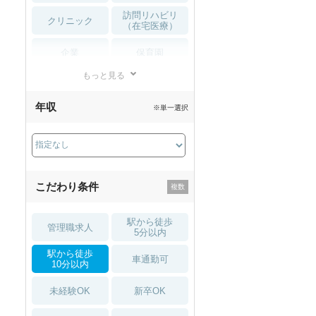
訪問リハビリ
クリニック
（在宅医療）
企業
保育園
もっと見る
小児リハビリ
整骨院
年収
※単一選択
接骨院
訪問マッサージ
薬局・
その他
ドラッグストア
こだわり条件
駅から徒歩
管理職求人
5分以内
駅から徒歩
車通勤可
10分以内
未経験OK
新卒OK