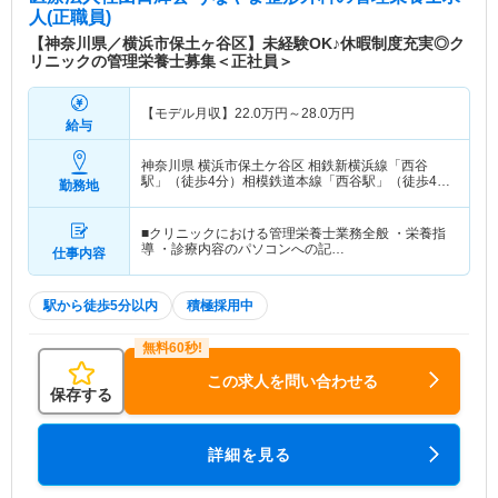
人(正職員)
【神奈川県／横浜市保土ヶ谷区】未経験OK♪休暇制度充実◎ク
リニックの管理栄養士募集＜正社員＞
【モデル月収】
22.0
万円～
28.0
万円
給与
神奈川県 横浜市保土ケ谷区
相鉄新横浜線「西谷
駅」（徒歩4分）相模鉄道本線「西谷駅」（徒歩4
勤務地
分）
■クリニックにおける管理栄養士業務全般 ・栄養指
導 ・診療内容のパソコンへの記…
仕事内容
駅から徒歩5分以内
積極採用中
この求人を問い合わせる
保存する
詳細を見る