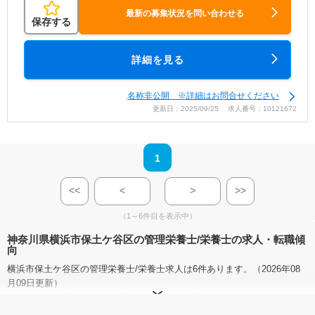
最新の募集状況を問い合わせる
保存する
詳細を見る
名称非公開 ※詳細はお問合せください
更新日：2025/09/25 求人番号：10121672
1
<<
<
>
>>
（1～6件目を表示中）
神奈川県横浜市保土ケ谷区の管理栄養士/栄養士の求人・転職傾
向
横浜市保土ケ谷区の管理栄養士/栄養士求人は6件あります。（2026年08
月09日更新）
サイト上に掲載されている求人の他に、
非公開求人
もございます。
無料
転職支援サービス
にお申し込みいただくと、全求人からご希望条件に合