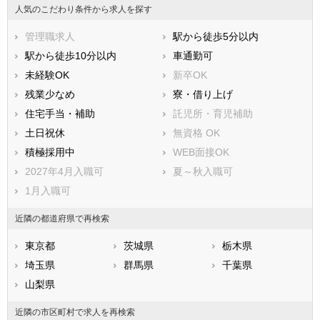
足柄上郡中井町
足柄上郡大井町
人気のこだわり条件から求人を探す
足柄上郡松田町
足柄上郡山北町
管理職求人
駅から徒歩5分以内
足柄上郡開成町
足柄下郡箱根町
駅から徒歩10分以内
車通勤可
足柄下郡真鶴町
足柄下郡湯河原町
未経験OK
新卒OK
愛甲郡愛川町
愛甲郡清川村
残業少なめ
寮・借り上げ
住宅手当・補助
託児所・育児補助
土日祝休
無資格 OK
積極採用中
WEB面接OK
2027年4月入職可
夏～秋入職可
1月入職可
近隣の都道府県で再検索
東京都
茨城県
栃木県
埼玉県
群馬県
千葉県
山梨県
近隣の市区町村で求人を再検索