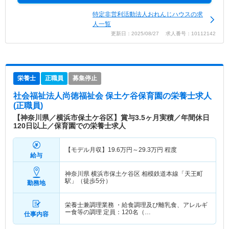
特定非営利活動法人おれんじハウスの求
人一覧
更新日：2025/08/27 求人番号：10112142
栄養士
正職員
募集停止
社会福祉法人尚徳福祉会 保土ケ谷保育園
の栄養士求人
(正職員)
【神奈川県／横浜市保土ケ谷区】賞与3.5ヶ月実積／年間休日
120日以上／保育園での栄養士求人
【モデル月収】
19.6
万円～
29.3
万円
程度
給与
神奈川県 横浜市保土ケ谷区
相模鉄道本線「天王町
駅」（徒歩5分）
勤務地
栄養士兼調理業務 ・給食調理及び離乳食、アレルギ
ー食等の調理 定員：120名（…
仕事内容