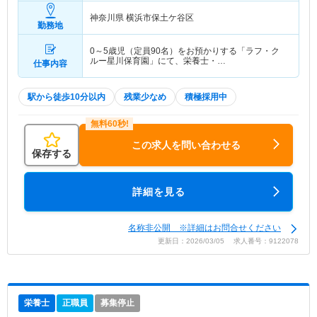
神奈川県 横浜市保土ケ谷区
勤務地
0～5歳児（定員90名）をお預かりする「ラフ・ク
ルー星川保育園」にて、栄養士・…
仕事内容
駅から徒歩10分以内
残業少なめ
積極採用中
この求人を問い合わせる
保存する
詳細を見る
名称非公開 ※詳細はお問合せください
更新日：2026/03/05 求人番号：9122078
栄養士
正職員
募集停止