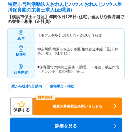
特定非営利活動法人おれんじハウス おれんじハウス星
川保育園
の栄養士求人(正職員)
【横浜市保土ヶ谷区】年間休日125日♪住宅手当あり◎保育園で
の栄養士募集《正社員》
【モデル月収】
19.0
万円～
24.0
万円
程度
給与
神奈川県 横浜市保土ケ谷区
相模鉄道本線「星川(神
奈川)駅」（徒歩1分）
勤務地
■保育園での栄養士業務 ・調理、 ・発注、献立作成
・アレルギー食の対応 等 …
仕事内容
駅から徒歩5分以内
住宅手当・補助
最新の募集状況を問い合わせる
保存する
詳細を見る