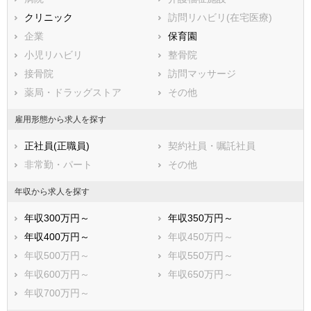
川崎市中原区
川崎市高津区
クリニック
訪問リハビリ(在宅医療)
川崎市多摩区
川崎市宮前区
企業
保育園
川崎市麻生区
小児リハビリ
整骨院
相模原市すべて
接骨院
訪問マッサージ
相模原市緑区
相模原市中央区
薬局・ドラッグストア
その他
相模原市南区
市部
雇用形態から求人を探す
横須賀市
平塚市
正社員(正職員)
契約社員・嘱託社員
鎌倉市
藤沢市
非常勤・パート
その他
小田原市
茅ヶ崎市
逗子市
三浦市
年収から求人を探す
秦野市
厚木市
年収300万円～
年収350万円～
大和市
伊勢原市
年収400万円～
年収450万円～
海老名市
座間市
年収500万円～
年収550万円～
南足柄市
綾瀬市
年収600万円～
年収650万円～
三浦郡葉山町
高座郡寒川町
年収700万円～
中郡大磯町
中郡二宮町