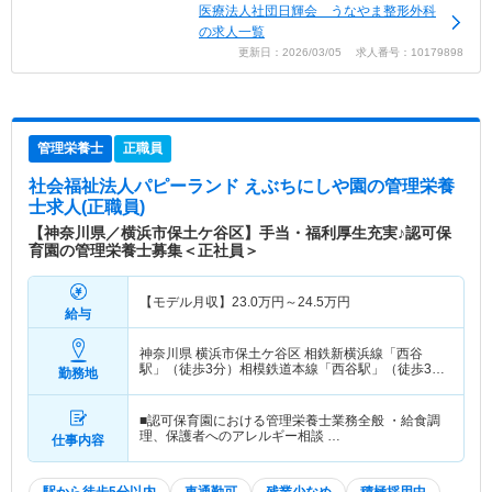
医療法人社団日輝会 うなやま整形外科
の求人一覧
更新日：2026/03/05 求人番号：10179898
管理栄養士
正職員
社会福祉法人パピーランド えぶちにしや園
の管理栄養
士求人(正職員)
【神奈川県／横浜市保土ケ谷区】手当・福利厚生充実♪認可保
育園の管理栄養士募集＜正社員＞
【モデル月収】
23.0
万円～
24.5
万円
給与
神奈川県 横浜市保土ケ谷区
相鉄新横浜線「西谷
駅」（徒歩3分）相模鉄道本線「西谷駅」（徒歩3
勤務地
分）
■認可保育園における管理栄養士業務全般 ・給食調
理、保護者へのアレルギー相談 …
仕事内容