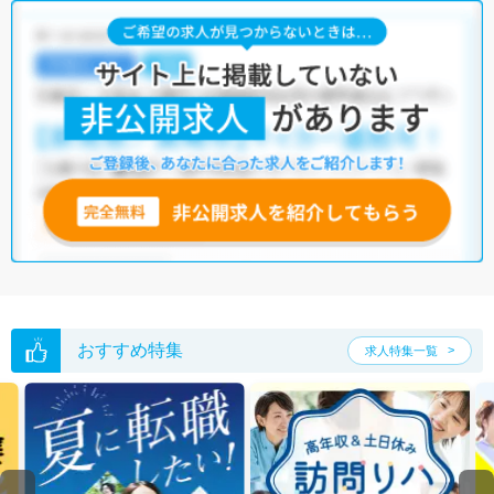
う求人を提案させていただきます。
横浜市保土ケ谷区の管理栄養士/栄養士求人では以下のような条件が人気
です。
・
土日祝休
・
積極採用中
・
残業少なめ
・
正社員(正職員)
・
クリニ
ック
・
保育園
他の条件でも人気の求人がございますので、「こだわり条件」から検索
いただくか、お気軽にお問い合わせください。
全国の管理栄養士/栄養士求人
から検索いただくことも可能です。
無料転職支援サービス
にお申し込みいただくと、ご希望条件をヒアリン
グした上で求人をご提案いたします。
ご希望条件がまだ定まっていない方は
人気の希望条件をピックアップし
た求人特集
をぜひご活用ください。
転職支援の他、情報収集や募集状況の確認も、お気軽にご相談くださ
おすすめ特集
求人特集一覧
い。