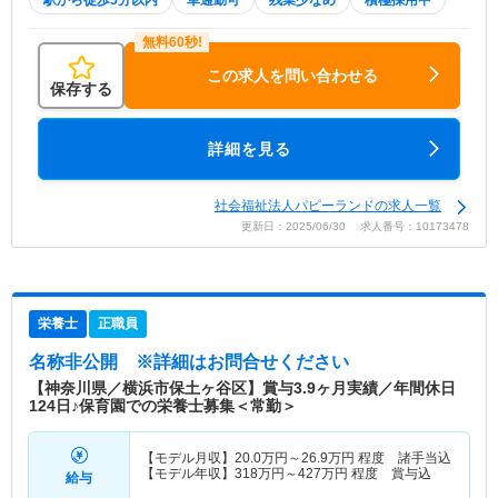
駅から徒歩5分以内
車通勤可
残業少なめ
積極採用中
この求人を問い合わせる
保存する
詳細を見る
社会福祉法人パピーランドの求人一覧
更新日：2025/06/30 求人番号：10173478
栄養士
正職員
名称非公開
※詳細はお問合せください
【神奈川県／横浜市保土ヶ谷区】賞与3.9ヶ月実績／年間休日
124日♪保育園での栄養士募集＜常勤＞
【モデル月収】
20.0
万円～
26.9
万円
程度 諸手当込
【モデル年収】
318
万円～
427
万円
程度 賞与込
給与