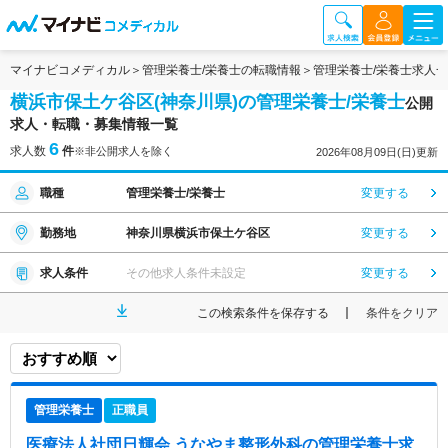
マイナビコメディカル
管理栄養士/栄養士の転職情報
管理栄養士/栄養士求人
横浜市保土ケ谷区(神奈川県)の管理栄養士/栄養士
公開
求人・転職・募集情報一覧
6
求人数
件
※非公開求人を除く
2026年08月09日(日)更新
職種
管理栄養士/栄養士
変更する
勤務地
神奈川県横浜市保土ケ谷区
変更する
求人条件
その他求人条件未設定
変更する
この検索条件を保存する
条件をクリア
管理栄養士
正職員
医療法人社団日輝会 うなやま整形外科
の管理栄養士求