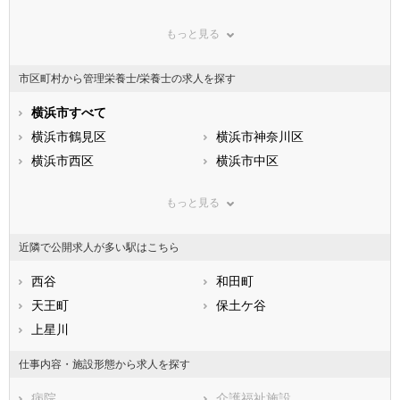
群馬県
埼玉県
千葉県
もっと見る
東京都
神奈川県
新潟県
山梨県
長野県
富山県
市区町村から管理栄養士/栄養士の求人を探す
石川県
福井県
岐阜県
静岡県
横浜市すべて
愛知県
三重県
滋賀県
横浜市鶴見区
京都府
横浜市神奈川区
大阪府
兵庫県
横浜市西区
奈良県
横浜市中区
和歌山県
鳥取県
横浜市南区
島根県
横浜市保土ケ谷区
岡山県
もっと見る
広島県
横浜市磯子区
山口県
横浜市金沢区
徳島県
香川県
横浜市港北区
愛媛県
横浜市戸塚区
高知県
近隣で公開求人が多い駅はこちら
福岡県
横浜市港南区
佐賀県
横浜市旭区
長崎県
熊本県
横浜市緑区
西谷
大分県
横浜市瀬谷区
和田町
宮崎県
鹿児島県
横浜市栄区
天王町
沖縄県
横浜市泉区
保土ケ谷
横浜市青葉区
上星川
横浜市都筑区
川崎市すべて
仕事内容・施設形態から求人を探す
川崎市川崎区
川崎市幸区
病院
介護福祉施設