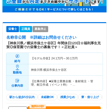
栄養士
正職員
募集停止
名称非公開
※詳細はお問合せください
【神奈川県／横浜市保土ケ谷区】年間休日123日☆福利厚生充
実◎保育園での栄養士の募集です！＜正社員＞
【モデル月収】
24.1
万円～
30.1
万円
給与
神奈川県 横浜市保土ケ谷区
勤務地
【仕事内容】 ■栄養士業務全般 ・食材発注 ・管
理、献立作成（イベント時） ・…
仕事内容
駅から徒歩5分以内
未経験OK
残業少なめ
寮・借り上げ
土