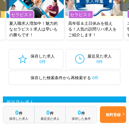
セラピスト
セラピスト
夏入職求人増加中！魅力的
高年収＆土日休みを狙え
なセラピスト求人は早いも
る！人気の訪問リハ求人を
の勝ちです！
ご紹介します！
保存した求人
最近見た求人
0件
0件
保存した検索条件から再検索する
0件
最近見た求人
0
0
0
件
件
件
無料登録
保存した求人
最近見た求人
保存した条件
あなたが最近見た求人を表示します