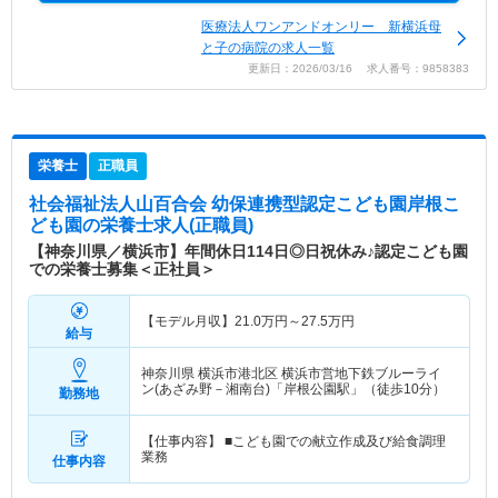
医療法人ワンアンドオンリー 新横浜母
と子の病院の求人一覧
更新日：2026/03/16 求人番号：9858383
栄養士
正職員
社会福祉法人山百合会 幼保連携型認定こども園岸根こ
ども園
の栄養士求人(正職員)
【神奈川県／横浜市】年間休日114日◎日祝休み♪認定こども園
での栄養士募集＜正社員＞
【モデル月収】
21.0
万円～
27.5
万円
給与
神奈川県 横浜市港北区
横浜市営地下鉄ブルーライ
ン(あざみ野－湘南台)「岸根公園駅」（徒歩10分）
勤務地
【仕事内容】 ■こども園での献立作成及び給食調理
業務
仕事内容