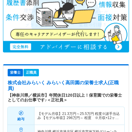
栄養士
正職員
株式会社みらいく みらいく高田園
の栄養士求人(正職
員)
【神奈川県／横浜市】年間休日120日以上！保育園での栄養士
としてのお仕事です♪＜正社員＞
【モデル月収】
21.3
万円～
25.5
万円
程度※諸手当込
み 【モデル年収】
296
万円～
程度 ※月収×12ヶ月
給与
＋賞与2ヶ月想定
神奈川県 横浜市港北区
横浜市営地下鉄グリーンラ