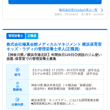
株式会社空のはねの求人一覧
更新日：2023/08/03 求人番号：9132403
管理栄養士
正職員
株式会社極真会館メディカルマネジメント 横浜保育室
キッズ・ラディ
の管理栄養士求人(正職員)
【神奈川県／横浜市港北区】年間休日120日◎併設のジム使い
放題♪保育室での管理栄養士募集
【モデル月収】
17.2
万円～
20.0
万円
程度 諸手当込
【モデル年収】
239
万円～
277
万円
程度 諸手当込
給与
神奈川県 横浜市港北区
ＪＲ横浜線「新横浜駅」
（徒歩9分）相鉄新横浜線「新横浜駅」（徒歩9分）
勤務地
他
横浜保育室「キッズラディ」における調理業務全般
■調理業務以外に保育補助に入っ…
仕事内容