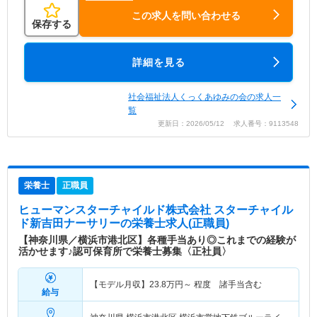
この求人を問い合わせる
保存する
詳細を見る
社会福祉法人くっくあゆみの会の求人一
覧
更新日：2026/05/12 求人番号：9113548
栄養士
正職員
ヒューマンスターチャイルド株式会社 スターチャイル
ド新吉田ナーサリー
の栄養士求人(正職員)
【神奈川県／横浜市港北区】各種手当あり◎これまでの経験が
活かせます♪認可保育所で栄養士募集〈正社員〉
【モデル月収】
23.8
万円～
程度 諸手当含む
給与