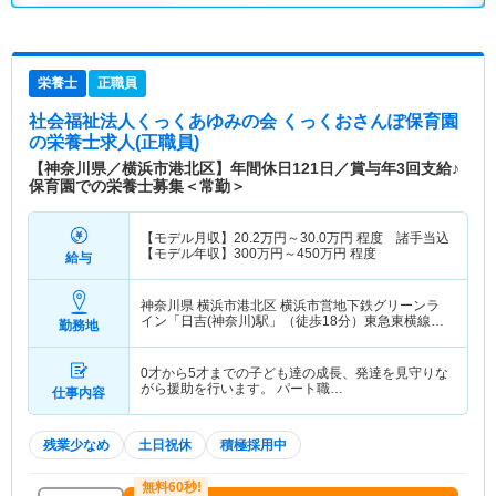
栄養士
正職員
社会福祉法人くっくあゆみの会 くっくおさんぽ保育園
の栄養士求人(正職員)
【神奈川県／横浜市港北区】年間休日121日／賞与年3回支給♪
保育園での栄養士募集＜常勤＞
【モデル月収】
20.2
万円～
30.0
万円
程度 諸手当込
【モデル年収】
300
万円～
450
万円
程度
給与
神奈川県 横浜市港北区
横浜市営地下鉄グリーンラ
イン「日吉(神奈川)駅」（徒歩18分）東急東横線
勤務地
「日吉(神奈川)駅」（徒歩18分） 他
0才から5才までの子ども達の成長、発達を見守りな
がら援助を行います。 パート職…
仕事内容
残業少なめ
土日祝休
積極採用中