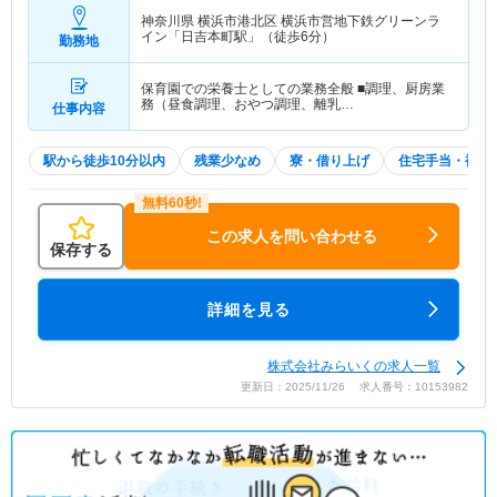
神奈川県 横浜市港北区
横浜市営地下鉄グリーンラ
イン「日吉本町駅」（徒歩6分）
勤務地
保育園での栄養士としての業務全般 ■調理、厨房業
務（昼食調理、おやつ調理、離乳…
仕事内容
駅から徒歩10分以内
残業少なめ
寮・借り上げ
住宅手当・補助
この求人を問い合わせる
保存する
詳細を見る
株式会社みらいくの求人一覧
更新日：2025/11/26 求人番号：10153982