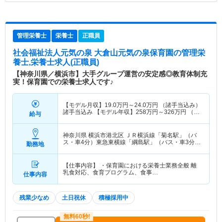
管理栄養士
栄養士
正職員
社会福祉法人元気の泉 大倉山元気の泉保育園
の管理栄
養士,栄養士求人(正職員)
【神奈川県／横浜市】大手グループ運営の安定感◎教育体制充
実！保育園での栄養士求人です♪
【モデル月収】
19.0
万円～
24.0
万円
（諸手当込み）
諸手当込み 【モデル年収】
258
万円～
326
万円
（諸
給与
手当込み） 諸手当込み
神奈川県 横浜市港北区
ＪＲ横浜線「菊名駅」（バ
ス・車4分）東急東横線「綱島駅」（バス・車3分）
勤務地
他
【仕事内容】 ・保育園における栄養士業務全般 離
乳食対応、食育プログラム、食事…
仕事内容
残業少なめ
土日祝休
積極採用中