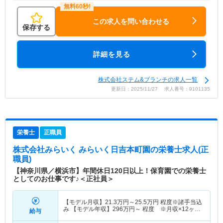
この求人を問い合わせる
保存する
詳細を見る
株式会社ステム&ブランチの求人一覧
更新日：2025/11/27 求人番号：9101135
栄養士
正職員
株式会社みらいく みらいく日吉本町園
の栄養士求人(正
職員)
【神奈川県／横浜市】年間休日120日以上！保育園での栄養士
としてのお仕事です♪＜正社員＞
【モデル月収】
21.3
万円～
25.5
万円
程度※諸手当込
み 【モデル年収】
296
万円～
程度 ※月収×12ヶ月
給与
＋賞与2ヶ月想定