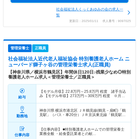
社会福祉法人くっくあゆみの会の求人一
覧
更新日：2025/01/11 求人番号：9097025
管理栄養士
正職員
社会福祉法人近代老人福祉協会 特別養護老人ホーム ニ
ューバード獅子ヶ谷
の管理栄養士求人(正職員)
【神奈川県／横浜市鶴見区】年間休日120日♪残業少なめ◎特別
養護老人ホーム求人＜管理栄養士／正職員＞
【モデル月収】
22.8
万円～
25.8
万円
程度 諸手当込
み 【モデル年収】
273
万円～
309
万円
程度 ※月収
給与
×12ヶ月計算
神奈川県 横浜市港北区
ＪＲ鶴見線(鶴見－扇町)「鶴
見駅」（バス・車20分）ＪＲ京浜東北線「鶴見駅」
勤務地
（バス・車20分）
【仕事内容】 ■特別養護老人ホームでの管理栄養士
業務全般 ・給食委託業者との献…
仕事内容