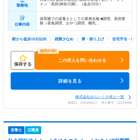
イン「高田(神奈川)駅」（徒歩10分）
勤務地
保育園での栄養士としての業務全般 ■調理、厨房業
務（昼食調理、おやつ調理、離乳…
仕事内容
駅から徒歩10分以内
残業少なめ
寮・借り上げ
住宅手当・補助
この求人を問い合わせる
保存する
詳細を見る
株式会社みらいくの求人一覧
更新日：2025/06/17 求人番号：10153986
栄養士
正職員