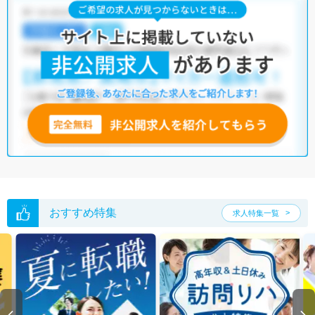
横浜市港北区の管理栄養士/栄養士求人では以下のような条件が人気で
す。
・
土日祝休
・
積極採用中
・
残業少なめ
・
正社員(正職員)
・
病
院
・
クリニック
・
介護福祉施設
・
保育園
・
その他
他の条件でも人気の求人がございますので、「こだわり条件」から検索
いただくか、お気軽にお問い合わせください。
全国の管理栄養士/栄養士求人
から検索いただくことも可能です。
無料転職支援サービス
にお申し込みいただくと、ご希望条件をヒアリン
グした上で求人をご提案いたします。
ご希望条件がまだ定まっていない方は
人気の希望条件をピックアップし
た求人特集
をぜひご活用ください。
転職支援の他、情報収集や募集状況の確認も、お気軽にご相談くださ
おすすめ特集
求人特集一覧
い。