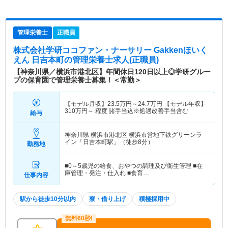
管理栄養士
正職員
株式会社学研ココファン・ナーサリー Gakkenほいく
えん 日吉本町
の管理栄養士求人(正職員)
【神奈川県／横浜市港北区】年間休日120日以上◎学研グルー
プの保育園で管理栄養士募集！＜常勤＞
【モデル月収】
23.5
万円～
24.7
万円
【モデル年収】
310
万円～
程度 諸手当込※処遇改善手当含む
給与
神奈川県 横浜市港北区
横浜市営地下鉄グリーンラ
イン「日吉本町駅」（徒歩8分）
勤務地
■0～5歳児の給食、おやつの調理及び衛生管理 ■在
庫管理・発注・仕入れ ■食育…
仕事内容
駅から徒歩10分以内
寮・借り上げ
積極採用中