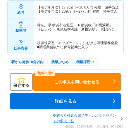
【モデル月収】
17.2
万円～
20.0
万円
程度 諸手当込
【モデル年収】
239
万円～
277
万円
程度 諸手当込
給与
神奈川県 横浜市港北区
ＪＲ横浜線「新横浜駅」
（徒歩9分）相鉄新横浜線「新横浜駅」（徒歩9分）
勤務地
他
横浜保育室「キッズラディ」における調理業務全般
■調理業務以外に保育補助に入っ…
仕事内容
駅から徒歩10分以内
残業少なめ
積極採用中
この求人を問い合わせる
保存する
詳細を見る
株式会社極真会館メディカルマネジメン
トの求人一覧
更新日：2023/08/03 求人番号：9042530