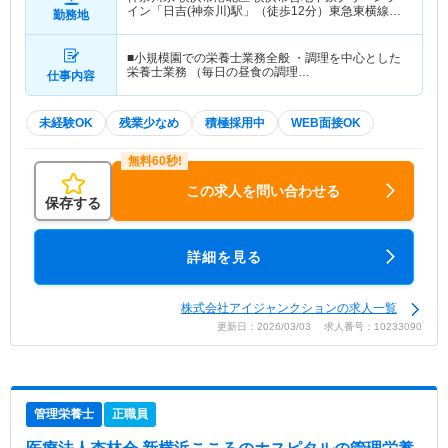
イン「日吉(神奈川)駅」（徒歩12分）東急東横線
勤務地
「日吉(神奈川)駅」（徒歩12分） 他
■小規模園での栄養士業務全般 ・調理を中心とした
栄養士業務 （毎日の昼食の調理…
仕事内容
未経験OK
残業少なめ
積極採用中
WEB面接OK
この求人を問い合わせる
保存する
詳細を見る
株式会社アイジャンクションの求人一覧
更新日：2026/03/03 求人番号：10233090
管理栄養士
正職員