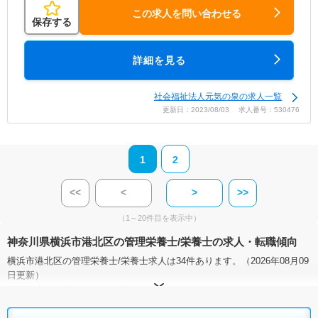
この求人を問い合わせる
保存する
詳細を見る
社会福祉法人元気の泉の求人一覧
更新日：2023/08/03 求人番号：530476
1
2
<<
<
>
>>
（1～20件目を表示中）
神奈川県横浜市港北区の管理栄養士/栄養士の求人・転職傾向
横浜市港北区の管理栄養士/栄養士求人は34件あります。（2026年08月09
日更新）
サイト上に掲載されている求人の他に、
非公開求人
もございます。
無料
転職支援サービス
にお申し込みいただくと、全求人からご希望条件に合
う求人を提案させていただきます。