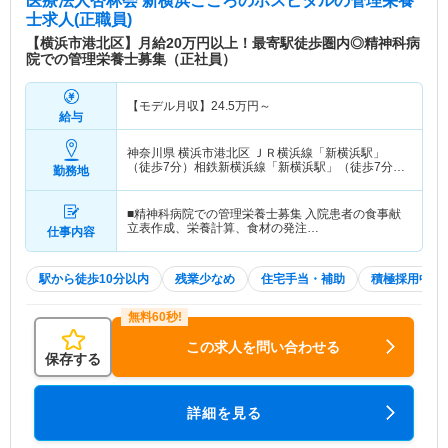
医療法人杏林会 新横浜こころのホスピタル
の管理栄養
士求人(正職員)
【横浜市港北区】月給20万円以上！最寄駅徒歩圏内◎精神科病
院での管理栄養士募集（正社員）
【モデル月収】
24.5
万円～
給与
神奈川県 横浜市港北区
ＪＲ横浜線「新横浜駅」
（徒歩7分）相鉄新横浜線「新横浜駅」（徒歩7分）
勤務地
他
■精神科病院での管理栄養士募集 入院患者の食事献
立表作成、栄養計算、食材の発注…
仕事内容
駅から徒歩10分以内
残業少なめ
住宅手当・補助
積極採用中
この求人を問い合わせる
保存する
詳細を見る