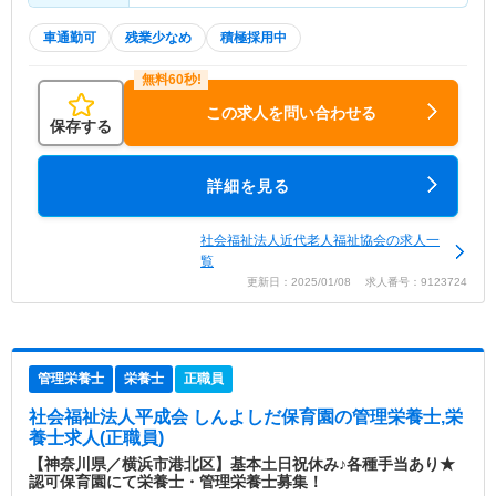
車通勤可
残業少なめ
積極採用中
この求人を問い合わせる
保存する
詳細を見る
社会福祉法人近代老人福祉協会の求人一
覧
更新日：2025/01/08 求人番号：9123724
管理栄養士
栄養士
正職員
社会福祉法人平成会 しんよしだ保育園
の管理栄養士,栄
養士求人(正職員)
【神奈川県／横浜市港北区】基本土日祝休み♪各種手当あり★
認可保育園にて栄養士・管理栄養士募集！