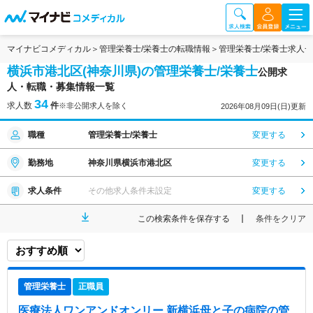
マイナビコメディカル
管理栄養士/栄養士の転職情報
管理栄養士/栄養士求人
横浜市港北区(神奈川県)の管理栄養士/栄養士
公開求
人・転職・募集情報一覧
34
求人数
件
※非公開求人を除く
2026年08月09日(日)更新
職種
管理栄養士/栄養士
変更する
勤務地
神奈川県横浜市港北区
変更する
求人条件
その他求人条件未設定
変更する
この検索条件を保存する
条件をクリア
管理栄養士
正職員
医療法人ワンアンドオンリー 新横浜母と子の病院
の管