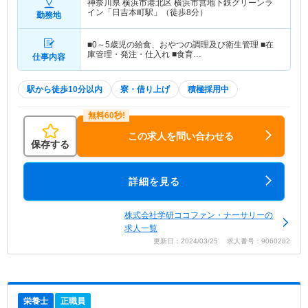
神奈川県 横浜市港北区
横浜市営地下鉄グリーンラ
イン「日吉本町駅」（徒歩8分）
勤務地
■0～5歳児の給食、おやつの調理及び衛生管理 ■在
庫管理・発注・仕入れ ■食育…
仕事内容
駅から徒歩10分以内
寮・借り上げ
積極採用中
この求人を問い合わせる
保存する
詳細を見る
株式会社学研ココファン・ナーサリーの
求人一覧
更新日：2024/03/25 求人番号：9060282
栄養士
正職員