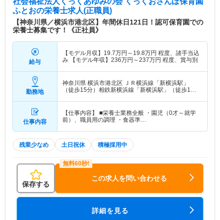
社会福祉法人くっくあゆみの会 くっくおさんぽ保育園
ふとお
の栄養士求人(正職員)
【神奈川県／横浜市港北区】年間休日121日！認可保育園での
栄養士募集です！《正社員》
【モデル月収】
19.7
万円～
19.8
万円
程度、諸手当込
み 【モデル年収】
236
万円～
237
万円
程度、賞与別
給与
神奈川県 横浜市港北区
ＪＲ横浜線「新横浜駅」
（徒歩15分）相鉄新横浜線「新横浜駅」（徒歩15
勤務地
分） 他
【仕事内容】 ■栄養士業務全般 ・園児（0才～就学
前）、職員用の調理 ・食器準…
仕事内容
残業少なめ
土日祝休
積極採用中
この求人を問い合わせる
保存する
詳細を見る