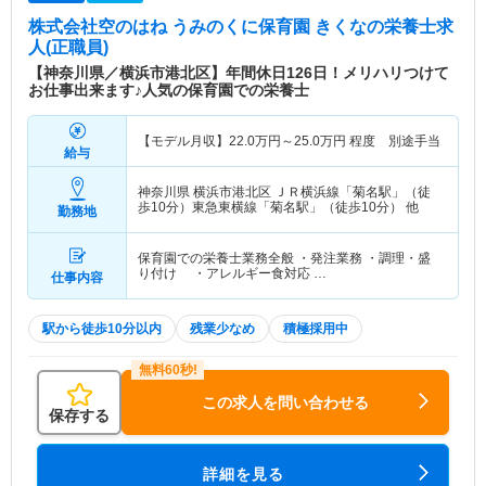
株式会社空のはね うみのくに保育園 きくな
の栄養士求
人(正職員)
【神奈川県／横浜市港北区】年間休日126日！メリハリつけて
お仕事出来ます♪人気の保育園での栄養士
【モデル月収】
22.0
万円～
25.0
万円
程度 別途手当
給与
神奈川県 横浜市港北区
ＪＲ横浜線「菊名駅」（徒
歩10分）東急東横線「菊名駅」（徒歩10分） 他
勤務地
保育園での栄養士業務全般 ・発注業務 ・調理・盛
り付け ・アレルギー食対応 …
仕事内容
駅から徒歩10分以内
残業少なめ
積極採用中
この求人を問い合わせる
保存する
詳細を見る