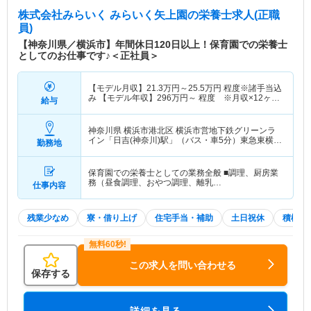
株式会社みらいく みらいく矢上園
の栄養士求人(正職
員)
【神奈川県／横浜市】年間休日120日以上！保育園での栄養士
としてのお仕事です♪＜正社員＞
【モデル月収】
21.3
万円～
25.5
万円
程度※諸手当込
み 【モデル年収】
296
万円～
程度 ※月収×12ヶ月
給与
＋賞与2ヶ月想定
神奈川県 横浜市港北区
横浜市営地下鉄グリーンラ
イン「日吉(神奈川)駅」（バス・車5分）東急東横線
勤務地
「日吉(神奈川)駅」（バス・車5分） 他
保育園での栄養士としての業務全般 ■調理、厨房業
務（昼食調理、おやつ調理、離乳…
仕事内容
残業少なめ
寮・借り上げ
住宅手当・補助
土日祝休
積極採
この求人を問い合わせる
保存する