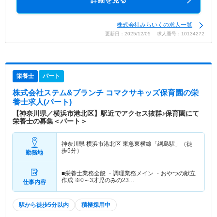
詳細を見る
株式会社みらいくの求人一覧
更新日：2025/12/05 求人番号：10134272
栄養士
パート
株式会社ステム&ブランチ コマクサキッズ保育園
の栄
養士求人(パート)
【神奈川県／横浜市港北区】駅近でアクセス抜群♪保育園にて
栄養士の募集＜パート＞
神奈川県 横浜市港北区
東急東横線「綱島駅」（徒
歩5分）
勤務地
■栄養士業務全般 ・調理業務メイン ・おやつの献立
作成 ※0～3才児のみの23…
仕事内容
駅から徒歩5分以内
積極採用中