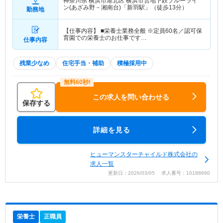
神奈川県 横浜市港北区
横浜市営地下鉄ブルーライ
ン(あざみ野－湘南台)「新羽駅」（徒歩13分）
勤務地
【仕事内容】 ■栄養士業務全般 ※定員60名／認可保
育園での栄養士のお仕事です…
仕事内容
残業少なめ
住宅手当・補助
積極採用中
この求人を問い合わせる
保存する
詳細を見る
ヒューマンスターチャイルド株式会社の
求人一覧
更新日：2026/03/05 求人番号：10188890
栄養士
正職員