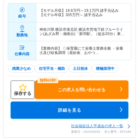
【モデル月収】
18.6
万円～
19.1
万円
諸手当込み
【モデル年収】
305
万円～
諸手当込み
給与
神奈川県 横浜市港北区
横浜市営地下鉄ブルーライ
ン(あざみ野－湘南台)「新羽駅」（徒歩20分）東急
勤務地
東横線「綱島駅」（徒歩15分）
【業務内容】 ◇保育園にて栄養士業務全般 ・栄養
士及び給食調理（昼給食、おやつ…
仕事内容
残業少なめ
住宅手当・補助
土日祝休
積極採用中
この求人を問い合わせる
保存する
詳細を見る
社会福祉法人平成会の求人一覧
更新日：2024/06/04 求人番号：557245