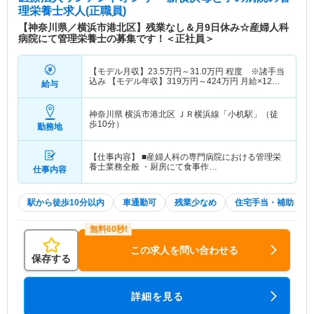
理栄養士求人(正職員)
【神奈川県／横浜市港北区】残業なし＆月9日休み☆産婦人科
病院にて管理栄養士の募集です！＜正社員＞
【モデル月収】
23.5
万円～
31.0
万円
程度 ※諸手当
込み 【モデル年収】
319
万円～
424
万円
月給×12ヶ
給与
月＋賞与2.00ヶ月想定
神奈川県 横浜市港北区
ＪＲ横浜線「小机駅」（徒
歩10分）
勤務地
【仕事内容】 ■産婦人科の専門病院における管理栄
養士業務全般 ・厨房にて食事作…
仕事内容
駅から徒歩10分以内
車通勤可
残業少なめ
住宅手当・補助
この求人を問い合わせる
保存する
詳細を見る