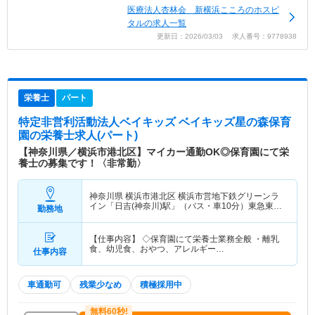
医療法人杏林会 新横浜こころのホスピ
タルの求人一覧
更新日：2026/03/03 求人番号：9778938
栄養士
パート
特定非営利活動法人ベイキッズ ベイキッズ星の森保育
園
の栄養士求人(パート)
【神奈川県／横浜市港北区】マイカー通勤OK◎保育園にて栄
養士の募集です！〈非常勤〉
神奈川県 横浜市港北区
横浜市営地下鉄グリーンラ
イン「日吉(神奈川)駅」（バス・車10分）東急東横
勤務地
線「日吉(神奈川)駅」（バス・車10分） 他
【仕事内容】 ◇保育園にて栄養士業務全般 ・離乳
食、幼児食、おやつ、アレルギー…
仕事内容
車通勤可
残業少なめ
積極採用中