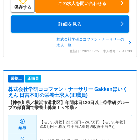
この求人を問い合わせる
保存する
詳細を見る
株式会社学研ココファン・ナーサリーの
求人一覧
更新日：2024/03/25 求人番号：9841733
栄養士
正職員
株式会社学研ココファン・ナーサリー Gakkenほいく
えん 日吉本町
の栄養士求人(正職員)
【神奈川県／横浜市港北区】年間休日120日以上◎学研グルー
プの保育園で栄養士募集！＜常勤＞
【モデル月収】
23.5
万円～
24.7
万円
【モデル年収】
310
万円～
程度 諸手当込※処遇改善手当含む
給与