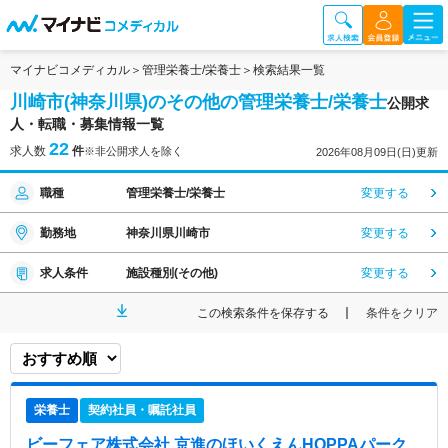
マイナビコメディカル
管理栄養士/栄養士
検索結果一覧
川崎市(神奈川県)のその他の管理栄養士/栄養士
公開求
人・転職・募集情報一覧
22
求人数
件
※非公開求人を除く
2026年08月09日(日)更新
職種
管理栄養士/栄養士
変更する
勤務地
神奈川県川崎市
変更する
求人条件
施設種別(その他)
変更する
この検索条件を保存する
条件をクリア
栄養士
契約社員・嘱託社員
ビーフェア株式会社 京進のほいくえんHOPPAパーク