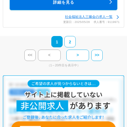
詳細を見る
社会福祉法人三篠会の求人一覧
更新日：2025/05/28 求人番号：9119971
1
2
<<
<
>
>>
（1～20件目を表示中）