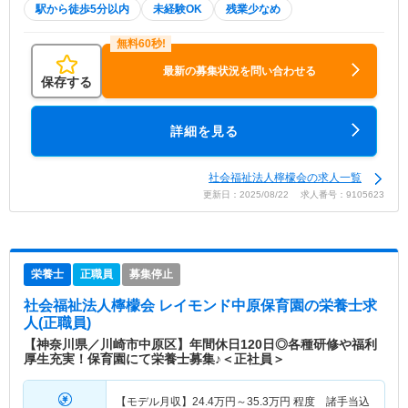
駅から徒歩5分以内
未経験OK
残業少なめ
最新の募集状況を問い合わせる
保存する
詳細を見る
社会福祉法人檸檬会の求人一覧
更新日：2025/08/22 求人番号：9105623
栄養士
正職員
募集停止
社会福祉法人檸檬会 レイモンド中原保育園
の栄養士求
人(正職員)
【神奈川県／川崎市中原区】年間休日120日◎各種研修や福利
厚生充実！保育園にて栄養士募集♪＜正社員＞
【モデル月収】
24.4
万円～
35.3
万円
程度 諸手当込