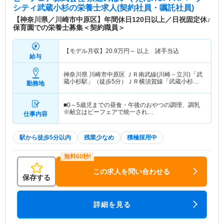
シティ武蔵小杉
の栄養士求人(契約社員・嘱託社員)
【神奈川県／川崎市中原区】年間休日120日以上／日祝固定休♪
保育園での栄養士募集＜契約職員＞
【モデル月収】
20.9
万円～
以上 諸手当込
給与
神奈川県 川崎市中原区
ＪＲ南武線(川崎－立川)「武
蔵小杉駅」（徒歩5分）ＪＲ横須賀線「武蔵小杉
勤務地
駅」（徒歩5分） 他
■0～5歳児までの昼食・午後のおやつの調理、調乳
※献立はビーフェアで統一され…
仕事内容
駅から徒歩5分以内
残業少なめ
積極採用中
この求人を問い合わせる
保存する
詳細を見る