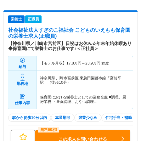
栄養士
正職員
社会福祉法人すぎのこ福祉会 こどものいえもも保育園
の栄養士求人(正職員)
【神奈川県／川崎市宮前区】日祝はお休み☆年末年始休暇あり
◆保育園にて栄養士のお仕事です♪＜正社員＞
【モデル月収】
17.8
万円～
23.9
万円
程度
給与
神奈川県 川崎市宮前区
東急田園都市線「宮前平
駅」（徒歩10分）
勤務地
保育園における栄養士としての業務全般 ■調理、厨
房業務 ・昼食調理、おやつ調理…
仕事内容
駅から徒歩10分以内
車通勤可
残業少なめ
住宅手当・補助
この求人を問い合わせる