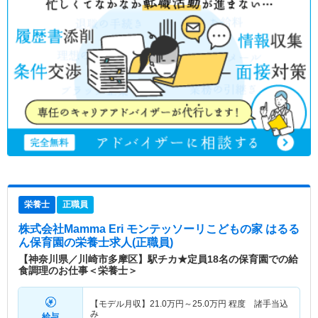
栄養士
正職員
株式会社Mamma Eri モンテッソーリこどもの家 はるる
ん保育園
の栄養士求人(正職員)
【神奈川県／川崎市多摩区】駅チカ★定員18名の保育園での給
食調理のお仕事＜栄養士＞
【モデル月収】
21.0
万円～
25.0
万円
程度 諸手当込
み
給与