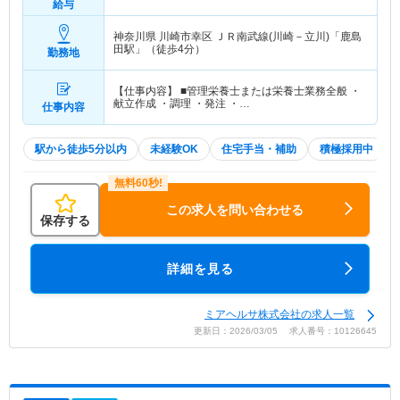
給与
神奈川県 川崎市幸区
ＪＲ南武線(川崎－立川)「鹿島
田駅」（徒歩4分）
勤務地
【仕事内容】 ■管理栄養士または栄養士業務全般 ・
献立作成 ・調理 ・発注 ・…
仕事内容
駅から徒歩5分以内
未経験OK
住宅手当・補助
積極採用中
この求人を問い合わせる
保存する
詳細を見る
ミアヘルサ株式会社の求人一覧
更新日：2026/03/05 求人番号：10126645