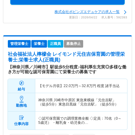
株式会社ポピンズエデュケアの求人一覧
更新日：2026/04/22 求人番号：592393
管理栄養士
栄養士
正職員
募集停止
社会福祉法人檸檬会 レイモンド元住吉保育園
の管理栄
養士,栄養士求人(正職員)
【神奈川県／川崎市】駅徒歩5分程度♪福利厚生充実◎多様な働
き方が可能な認可保育園にて栄養士の募集です
【モデル月収】
22.0
万円～
32.8
万円
程度 諸手当込
給与
神奈川県 川崎市中原区
東急東横線「元住吉駅」
（徒歩5分）東急目黒線「元住吉駅」（徒歩5分）
勤務地
◇認可保育園での調理業務全般 ◇定員：70名（0～
5歳児） ・離乳食・幼児食の…
仕事内容