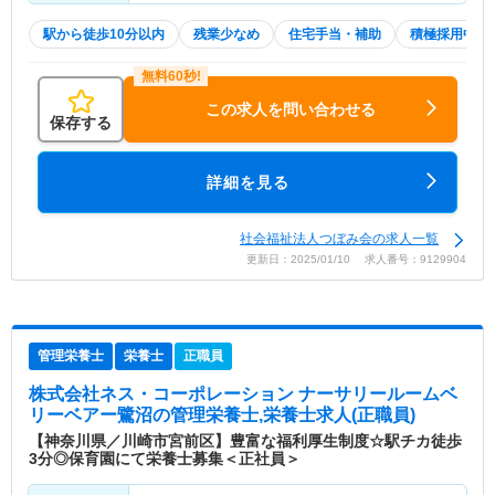
駅から徒歩10分以内
残業少なめ
住宅手当・補助
積極採用中
この求人を問い合わせる
保存する
詳細を見る
社会福祉法人つぼみ会の求人一覧
更新日：2025/01/10 求人番号：9129904
管理栄養士
栄養士
正職員
株式会社ネス・コーポレーション ナーサリールームベ
リーベアー鷺沼
の管理栄養士,栄養士求人(正職員)
【神奈川県／川崎市宮前区】豊富な福利厚生制度☆駅チカ徒歩
3分◎保育園にて栄養士募集＜正社員＞