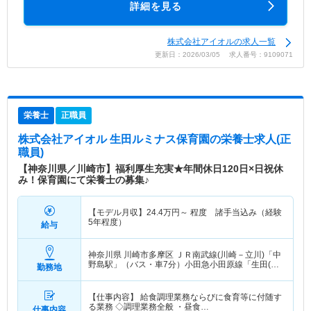
詳細を見る
株式会社アイオルの求人一覧
更新日：2026/03/05 求人番号：9109071
栄養士
正職員
株式会社アイオル 生田ルミナス保育園
の栄養士求人(正
職員)
【神奈川県／川崎市】福利厚生充実★年間休日120日×日祝休
み！保育園にて栄養士の募集♪
【モデル月収】
24.4
万円～
程度 諸手当込み（経験
5年程度）
給与
神奈川県 川崎市多摩区
ＪＲ南武線(川崎－立川)「中
野島駅」（バス・車7分）小田急小田原線「生田(神
勤務地
奈川)駅」（徒歩2分） 他
【仕事内容】 給食調理業務ならびに食育等に付随す
る業務 ◇調理業務全般 ・昼食…
仕事内容