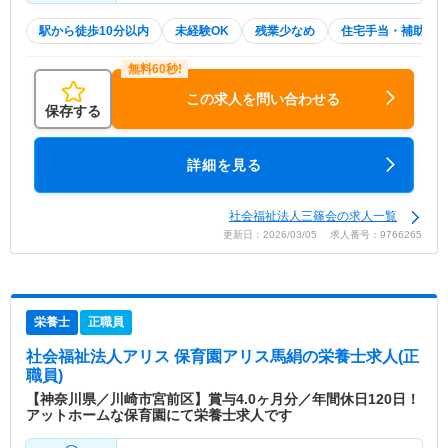
駅から徒歩10分以内
未経験OK
残業少なめ
住宅手当・補助
この求人を問い合わせる
保存する
詳細を見る
社会福祉法人三篠会の求人一覧
更新日：2026/03/05 求人番号：9766265
栄養士
正職員
社会福祉法人アリス 保育園アリス馬絹
の栄養士求人(正
職員)
【神奈川県／川崎市宮前区】賞与4.0ヶ月分／年間休日120日！
アットホームな保育園にて栄養士求人です