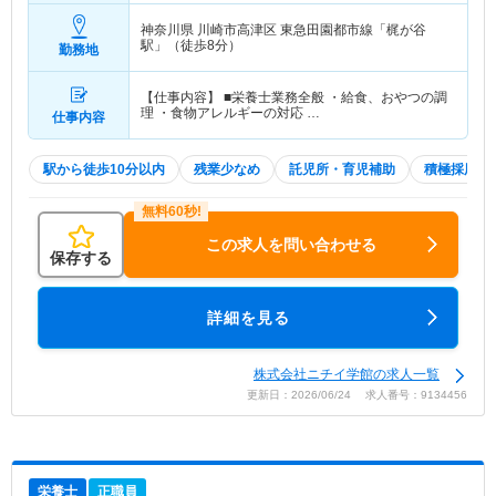
神奈川県 川崎市高津区
東急田園都市線「梶が谷
駅」（徒歩8分）
勤務地
【仕事内容】 ■栄養士業務全般 ・給食、おやつの調
理 ・食物アレルギーの対応 …
仕事内容
駅から徒歩10分以内
残業少なめ
託児所・育児補助
積極採用中
この求人を問い合わせる
保存する
詳細を見る
株式会社ニチイ学館の求人一覧
更新日：2026/06/24 求人番号：9134456
栄養士
正職員