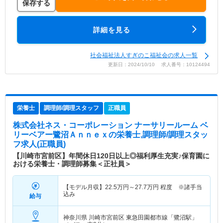
保存する
詳細を見る
社会福祉法人すぎのこ福祉会の求人一覧
更新日：2024/10/10 求人番号：10124494
栄養士
調理師/調理スタッフ
正職員
株式会社ネス・コーポレーション ナーサリールーム ベ
リーベアー鷺沼Ａｎｎｅｘ
の栄養士,調理師/調理スタッ
フ求人(正職員)
【川崎市宮前区】年間休日120日以上◎福利厚生充実♪保育園に
おける栄養士・調理師募集＜正社員＞
【モデル月収】
22.5
万円～
27.7
万円
程度 ※諸手当
込み
給与
神奈川県 川崎市宮前区
東急田園都市線「鷺沼駅」