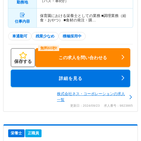
（バス・車8分）
勤務地
保育園における栄養士としての業務 ■調理業務（給
食・おやつ） ■食材の発注・購…
仕事内容
車通勤可
残業少なめ
積極採用中
この求人を問い合わせる
保存する
詳細を見る
株式会社ネス・コーポレーションの求人
一覧
更新日：2024/09/23 求人番号：9823865
栄養士
正職員