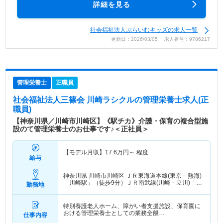
詳細を見る
社会福祉法人ぷらいむキッズの求人一覧
更新日：2026/03/05 求人番号：9786217
管理栄養士
正職員
社会福祉法人三篠会 川崎ラシクル
の管理栄養士求人(正
職員)
【神奈川県／川崎市川崎区】《駅チカ》介護・保育の複合型施
設のて管理栄養士のお仕事です♪＜正社員＞
【モデル月収】
17.6
万円～
程度
給与
神奈川県 川崎市川崎区
ＪＲ東海道本線(東京－熱海)
「川崎駅」（徒歩9分）ＪＲ南武線(川崎－立川)「八
勤務地
丁畷駅」（徒歩6分） 他
特別養護老人ホーム、障がい者支援施設、保育園に
おける管理栄養士としての業務全般…
仕事内容