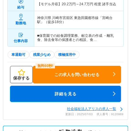
【モデル月収】
20.2
万円～
24.7
万円
程度 諸手当込
給与
神奈川県 川崎市宮前区
東急田園都市線「宮崎台
駅」（徒歩18分）
勤務地
■保育園での給食調理業務、献立表の作成 ・離乳
食、除去食等の保護者との相談、食…
仕事内容
車通勤可
残業少なめ
積極採用中
この求人を問い合わせる
保存する
詳細を見る
社会福祉法人アリスの求人一覧
更新日：2025/07/03 求人番号：9120989