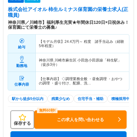
株式会社アイオル 柿生ルミナス保育園
の栄養士求人(正
職員)
神奈川県／川崎市】福利厚生充実★年間休日120日×日祝休み！
保育園にて栄養士の募集♪
【モデル月収】
24.4
万円～
程度 諸手当込み（経験
5年程度）
給与
神奈川県 川崎市麻生区
小田急小田原線「柿生駅」
（徒歩3分）
勤務地
【仕事内容】 ◇調理業務全般 ・昼食調理 ・おやつ
の調理 ・盛り付け、配膳、洗…
仕事内容
駅から徒歩5分以内
残業少なめ
住宅手当・補助
積極採用中
この求人を問い合わせる
保存する