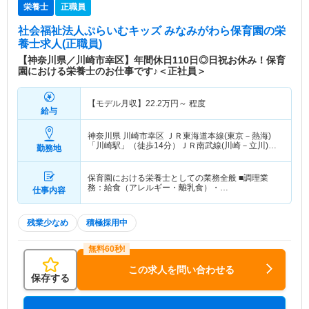
栄養士
正職員
社会福祉法人ぷらいむキッズ みなみがわら保育園
の栄
養士求人(正職員)
【神奈川県／川崎市幸区】年間休日110日◎日祝お休み！保育
園における栄養士のお仕事です♪＜正社員＞
【モデル月収】
22.2
万円～
程度
給与
神奈川県 川崎市幸区
ＪＲ東海道本線(東京－熱海)
「川崎駅」（徒歩14分）ＪＲ南武線(川崎－立川)
勤務地
「川崎駅」（徒歩14分） 他
保育園における栄養士としての業務全般 ■調理業
務：給食（アレルギー・離乳食）・…
仕事内容
残業少なめ
積極採用中
この求人を問い合わせる
保存する