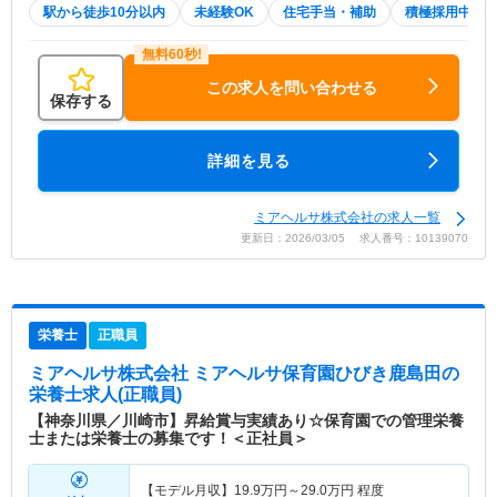
駅から徒歩10分以内
未経験OK
住宅手当・補助
積極採用中
この求人を問い合わせる
保存する
詳細を見る
ミアヘルサ株式会社の求人一覧
更新日：2026/03/05 求人番号：10139070
栄養士
正職員
ミアヘルサ株式会社 ミアヘルサ保育園ひびき鹿島田
の
栄養士求人(正職員)
【神奈川県／川崎市】昇給賞与実績あり☆保育園での管理栄養
士または栄養士の募集です！＜正社員＞
【モデル月収】
19.9
万円～
29.0
万円
程度