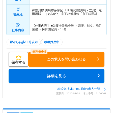
神奈川県 川崎市多摩区
ＪＲ南武線(川崎－立川)「稲
田堤駅」（徒歩6分）京王相模原線「京王稲田堤
勤務地
駅」（徒歩8分）
【仕事内容】 ■栄養士業務全般 ・調理、献立、発注
業務 ＜保育園定員＞18名
仕事内容
駅から徒歩10分以内
積極採用中
この求人を問い合わせる
保存する
詳細を見る
株式会社Mamma Eriの求人一覧
更新日：2025/03/24 求人番号：9100008