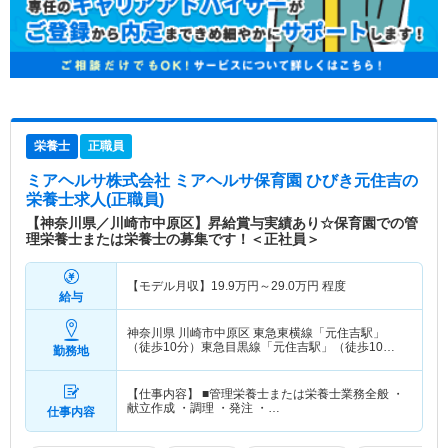
栄養士
正職員
ミアヘルサ株式会社 ミアヘルサ保育園 ひびき元住吉
の
栄養士求人(正職員)
【神奈川県／川崎市中原区】昇給賞与実績あり☆保育園での管
理栄養士または栄養士の募集です！＜正社員＞
【モデル月収】
19.9
万円～
29.0
万円
程度
給与
神奈川県 川崎市中原区
東急東横線「元住吉駅」
（徒歩10分）東急目黒線「元住吉駅」（徒歩10
勤務地
分）
【仕事内容】 ■管理栄養士または栄養士業務全般 ・
献立作成 ・調理 ・発注 ・…
仕事内容