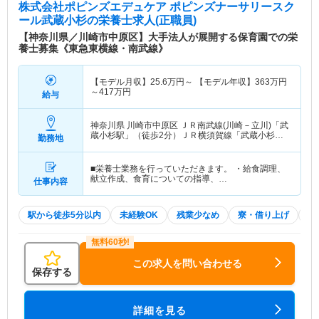
株式会社ポピンズエデュケア ポピンズナーサリースク
ール武蔵小杉
の栄養士求人(正職員)
【神奈川県／川崎市中原区】大手法人が展開する保育園での栄
養士募集《東急東横線・南武線》
【モデル月収】
25.6
万円～
【モデル年収】
363
万円
～
417
万円
給与
神奈川県 川崎市中原区
ＪＲ南武線(川崎－立川)「武
蔵小杉駅」（徒歩2分）ＪＲ横須賀線「武蔵小杉
勤務地
駅」（徒歩2分） 他
■栄養士業務を行っていただきます。 ・給食調理、
献立作成、食育についての指導、…
仕事内容
駅から徒歩5分以内
未経験OK
残業少なめ
寮・借り上げ
積
この求人を問い合わせる
保存する
詳細を見る