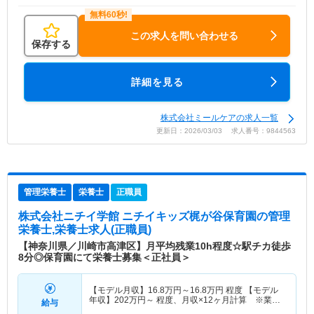
この求人を問い合わせる
保存する
詳細を見る
株式会社ミールケアの求人一覧
更新日：2026/03/03 求人番号：9844563
管理栄養士
栄養士
正職員
株式会社ニチイ学館 ニチイキッズ梶が谷保育園
の管理
栄養士,栄養士求人(正職員)
【神奈川県／川崎市高津区】月平均残業10h程度☆駅チカ徒歩
8分◎保育園にて栄養士募集＜正社員＞
【モデル月収】
16.8
万円～
16.8
万円
程度 【モデル
年収】
202
万円～
程度、月収×12ヶ月計算 ※業績
給与
により別途賞与あり