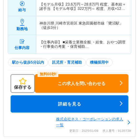
【モデル月収】
23.6
万円～
28.8
万円
程度、基本給＋
諸手当 【モデル年収】
322
万円～
程度、月収×12ヶ
給与
月＋賞与2ヶ月想定
神奈川県 川崎市宮前区
東急田園都市線「鷺沼駅」
（徒歩3分）
勤務地
【仕事内容】 ■栄養士業務全般 ・給食、おやつ調理
・行事食の考案 ・保育補助…
仕事内容
駅から徒歩5分以内
託児所・育児補助
積極採用中
この求人を問い合わせる
保存する
詳細を見る
株式会社ネス・コーポレーションの求人
一覧
更新日：2025/01/09 求人番号：9135738