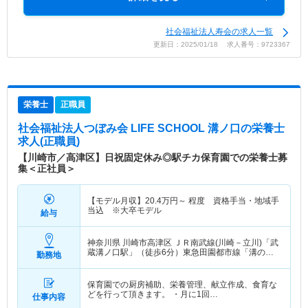
社会福祉法人寿会の求人一覧
更新日：2025/01/18 求人番号：9723367
栄養士
正職員
社会福祉法人つぼみ会 LIFE SCHOOL 溝ノ口
の栄養士
求人(正職員)
【川崎市／高津区】日祝固定休み◎駅チカ保育園での栄養士募
集＜正社員＞
【モデル月収】
20.4
万円～
程度 資格手当・地域手
当込 ※大卒モデル
給与
神奈川県 川崎市高津区
ＪＲ南武線(川崎－立川)「武
蔵溝ノ口駅」（徒歩6分）東急田園都市線「溝の口
勤務地
駅」（徒歩7分） 他
保育園での厨房補助、栄養管理、献立作成、食育な
どを行って頂きます。 ・月に1回…
仕事内容