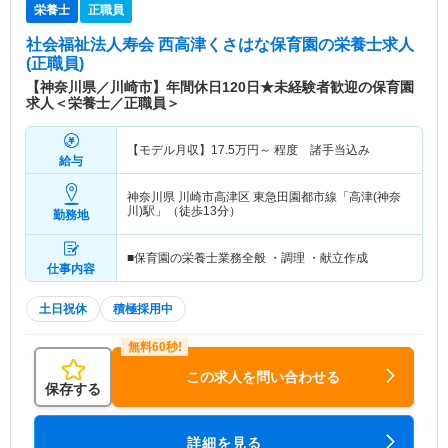
栄養士
正職員
社会福祉法人寿会 西高津くさはな保育園
の栄養士求人
(正職員)
【神奈川県／川崎市】年間休日120日★未経験者歓迎の保育園
求人＜栄養士／正職員＞
【モデル月収】
17.5
万円～
程度 諸手当込み
給与
神奈川県 川崎市高津区
東急田園都市線「高津(神奈
川)駅」（徒歩13分）
勤務地
■保育園の栄養士業務全般 ・調理 ・献立作成
仕事内容
土日祝休
積極採用中
この求人を問い合わせる
保存する
詳細を見る