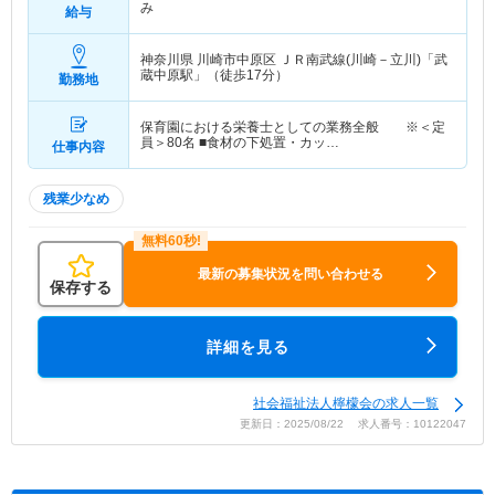
み
給与
神奈川県 川崎市中原区
ＪＲ南武線(川崎－立川)「武
蔵中原駅」（徒歩17分）
勤務地
保育園における栄養士としての業務全般 ※＜定
員＞80名 ■食材の下処置・カッ…
仕事内容
残業少なめ
最新の募集状況を問い合わせる
保存する
詳細を見る
社会福祉法人檸檬会の求人一覧
更新日：2025/08/22 求人番号：10122047