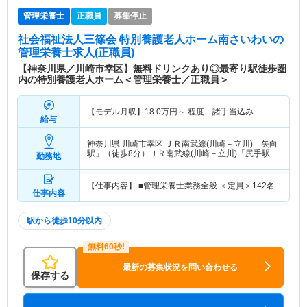
管理栄養士
正職員
募集停止
社会福祉法人三篠会 特別養護老人ホーム南さいわい
の
管理栄養士求人(正職員)
【神奈川県／川崎市幸区】無料ドリンクあり◎最寄り駅徒歩圏
内の特別養護老人ホーム＜管理栄養士／正職員＞
【モデル月収】
18.0
万円～
程度 諸手当込み
給与
神奈川県 川崎市幸区
ＪＲ南武線(川崎－立川)「矢向
駅」（徒歩8分）ＪＲ南武線(川崎－立川)「尻手駅」
勤務地
（徒歩8分）
【仕事内容】 ■管理栄養士業務全般 ＜定員＞142名
仕事内容
駅から徒歩10分以内
最新の募集状況を問い合わせる
保存する