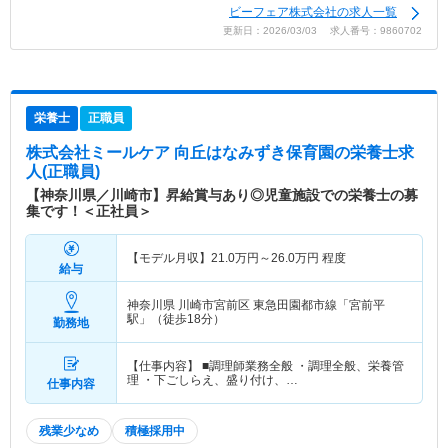
ビーフェア株式会社の求人一覧
更新日：2026/03/03 求人番号：9860702
栄養士
正職員
株式会社ミールケア 向丘はなみずき保育園
の栄養士求
人(正職員)
【神奈川県／川崎市】昇給賞与あり◎児童施設での栄養士の募
集です！＜正社員＞
【モデル月収】
21.0
万円～
26.0
万円
程度
給与
神奈川県 川崎市宮前区
東急田園都市線「宮前平
駅」（徒歩18分）
勤務地
【仕事内容】 ■調理師業務全般 ・調理全般、栄養管
理 ・下ごしらえ、盛り付け、…
仕事内容
残業少なめ
積極採用中