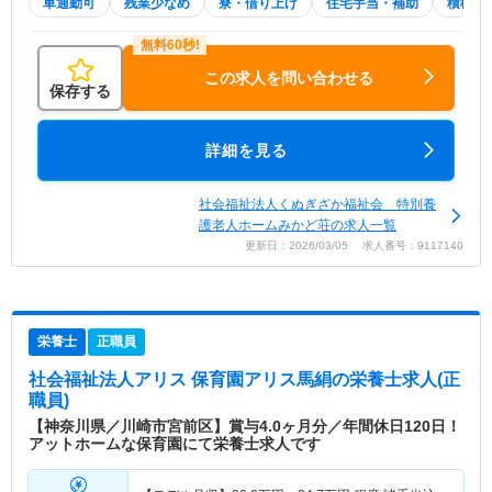
車通勤可
残業少なめ
寮・借り上げ
住宅手当・補助
積極採
この求人を問い合わせる
保存する
詳細を見る
社会福祉法人くぬぎざか福祉会 特別養
護老人ホームみかど荘の求人一覧
更新日：2026/03/05 求人番号：9117140
栄養士
正職員
社会福祉法人アリス 保育園アリス馬絹
の栄養士求人(正
職員)
【神奈川県／川崎市宮前区】賞与4.0ヶ月分／年間休日120日！
アットホームな保育園にて栄養士求人です