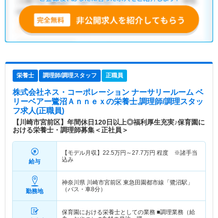
栄養士
調理師/調理スタッフ
正職員
株式会社ネス・コーポレーション ナーサリールーム ベ
リーベアー鷺沼Ａｎｎｅｘ
の栄養士,調理師/調理スタッ
フ求人(正職員)
【川崎市宮前区】年間休日120日以上◎福利厚生充実♪保育園に
おける栄養士・調理師募集＜正社員＞
【モデル月収】
22.5
万円～
27.7
万円
程度 ※諸手当
込み
給与
神奈川県 川崎市宮前区
東急田園都市線「鷺沼駅」
（バス・車8分）
勤務地
保育園における栄養士としての業務 ■調理業務（給