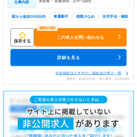
房業務 ・昼食調理、おやつ調理…
仕事内容
駅から徒歩10分以内
車通勤可
残業少なめ
住宅手当・補助
この求人を問い合わせる
保存する
詳細を見る
社会福祉法人すぎのこ福祉会の求人一覧
更新日：2024/10/10 求人番号：10124494