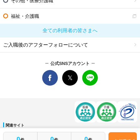
その他・医療介護職
福祉・介護職
全ての利用者の皆さまへ
ご入職後のアフターフォローについて
公式SNSアカウント
関連サイト
マイナビDOCTOR
│
マイナビ看護師
│
マイナビ薬剤師
│
マイナビ保育士
0
0
0
件
件
件
運営会社