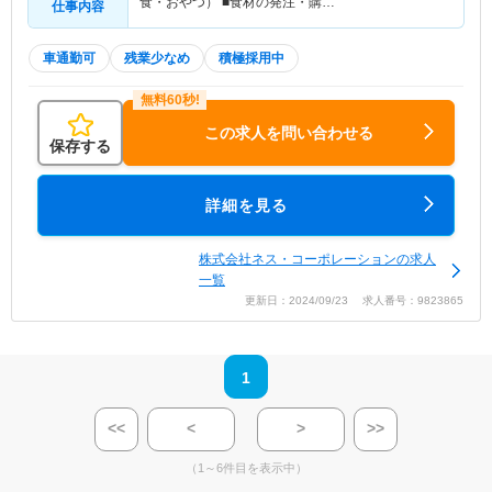
食・おやつ） ■食材の発注・購…
仕事内容
車通勤可
残業少なめ
積極採用中
この求人を問い合わせる
保存する
詳細を見る
株式会社ネス・コーポレーションの求人
一覧
更新日：2024/09/23 求人番号：9823865
1
<<
<
>
>>
（1～6件目を表示中）