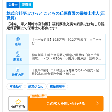
栄養士
正職員
株式会社夢ぽけっと こどもの丘保育園
の栄養士求人(正
職員)
【神奈川県／川崎市宮前区】福利厚生充実★残業ほぼ無し◎認
定保育園にて栄養士の募集です♪
【モデル月収】
19.5
万円～
30.2
万円
程度 ※手当含
む
給与
神奈川県 川崎市宮前区
小田急小田原線「向ケ丘遊
園駅」（バス・車10分）小田急小田原線「読売ラン
勤務地
ド前駅」（バス・車10分） 他
【仕事内容】 ◇川崎認定保育園での1～5歳児・定
員60名の給食業務全般 ・献立…
仕事内容
車通勤可
残業少なめ
積極採用中
この求人を問い合わせる
保存する