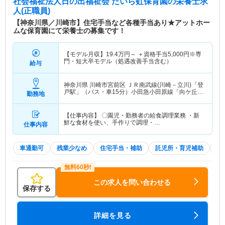
社会福祉法人日の出福祉会 たいら虹保育園
の栄養士求
人(正職員)
【神奈川県／川崎市】住宅手当など各種手当あり★アットホー
ムな保育園にて栄養士の募集です！
【モデル月収】
19.4
万円～
＋資格手当5,000円※専
門・短大卒モデル（処遇改善手当含む）
給与
神奈川県 川崎市宮前区
ＪＲ南武線(川崎－立川)「登
戸駅」（バス・車15分）小田急小田原線「向ケ丘遊
勤務地
園駅」（バス・車22分） 他
【仕事内容】 〇園児・勤務者の給食調理業務 ・新
鮮な食材を使い、手作りで調理・…
仕事内容
車通勤可
残業少なめ
住宅手当・補助
託児所・育児補助
積
この求人を問い合わせる
保存する
詳細を見る