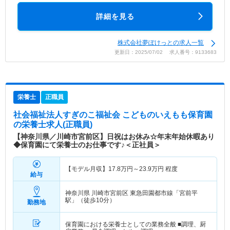
詳細を見る
株式会社夢ぽけっとの求人一覧
更新日：2025/07/02 求人番号：9133683
栄養士
正職員
社会福祉法人すぎのこ福祉会 こどものいえもも保育園
の栄養士求人(正職員)
【神奈川県／川崎市宮前区】日祝はお休み☆年末年始休暇あり
◆保育園にて栄養士のお仕事です♪＜正社員＞
【モデル月収】
17.8
万円～
23.9
万円
程度
給与
神奈川県 川崎市宮前区
東急田園都市線「宮前平
駅」（徒歩10分）
勤務地
保育園における栄養士としての業務全般 ■調理、厨