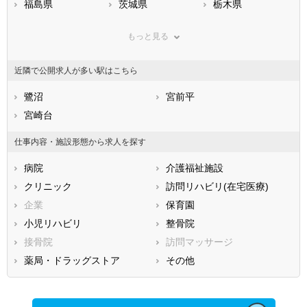
福島県
茨城県
栃木県
群馬県
埼玉県
千葉県
もっと見る
東京都
神奈川県
新潟県
山梨県
長野県
富山県
近隣で公開求人が多い駅はこちら
石川県
福井県
岐阜県
静岡県
鷺沼
愛知県
宮前平
三重県
滋賀県
宮崎台
京都府
大阪府
兵庫県
奈良県
和歌山県
仕事内容・施設形態から求人を探す
鳥取県
島根県
岡山県
病院
介護福祉施設
広島県
山口県
徳島県
クリニック
訪問リハビリ(在宅医療)
香川県
愛媛県
高知県
企業
保育園
福岡県
佐賀県
長崎県
小児リハビリ
整骨院
熊本県
大分県
宮崎県
接骨院
訪問マッサージ
鹿児島県
沖縄県
薬局・ドラッグストア
その他