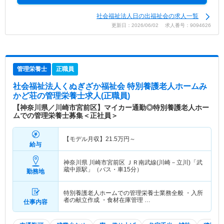
社会福祉法人日の出福祉会の求人一覧
更新日：2026/06/02 求人番号：9094626
管理栄養士
正職員
社会福祉法人くぬぎざか福祉会 特別養護老人ホームみ
かど荘
の管理栄養士求人(正職員)
【神奈川県／川崎市宮前区】マイカー通勤◎特別養護老人ホー
ムでの管理栄養士募集＜正社員＞
【モデル月収】
21.5
万円～
給与
神奈川県 川崎市宮前区
ＪＲ南武線(川崎－立川)「武
蔵中原駅」（バス・車15分）
勤務地
特別養護老人ホームでの管理栄養士業務全般 ・入所
者の献立作成 ・食材在庫管理 …
仕事内容