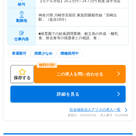
【モデル月収】
20.2
万円～
24.7
万円
程度 諸手当込
給与
神奈川県 川崎市宮前区
東急田園都市線「宮崎台
駅」（徒歩18分）
勤務地
■保育園での給食調理業務、献立表の作成 ・離乳
食、除去食等の保護者との相談、食…
仕事内容
車通勤可
残業少なめ
積極採用中
この求人を問い合わせる
保存する
詳細を見る
社会福祉法人アリスの求人一覧
更新日：2025/07/03 求人番号：9120989