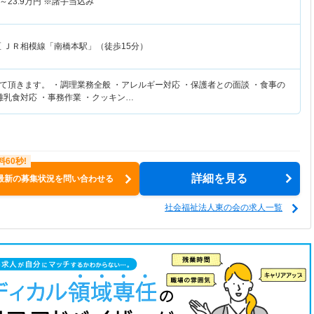
～
23.9
万円
※諸手当込み
区
ＪＲ相模線「南橋本駅」（徒歩15分）
て頂きます。 ・調理業務全般 ・アレルギー対応 ・保護者との面談 ・食事の
離乳食対応 ・事務作業 ・クッキン…
詳細を見る
最新の募集状況を問い合わせる
社会福祉法人東の会の求人一覧