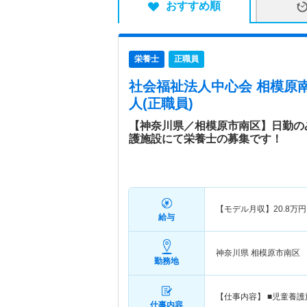
おすすめ順
栄養士
正職員
社会福祉法人中心会 相模原
人(正職員)
【神奈川県／相模原市南区】日勤の
護施設にて栄養士の募集です！
【モデル月収】
20.8
万円
給与
神奈川県 相模原市南区
勤務地
【仕事内容】 ■児童養
仕事内容