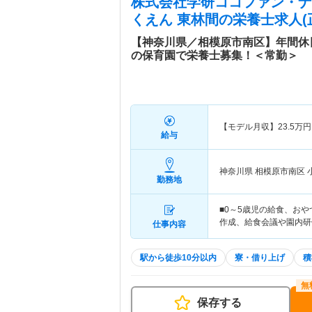
株式会社学研ココファン・ナー
くえん 東林間
の栄養士求人(
【神奈川県／相模原市南区】年間休
の保育園で栄養士募集！＜常勤＞
【モデル月収】
23.5
万円
給与
神奈川県 相模原市南区
勤務地
■0～5歳児の給食、おや
作成、給食会議や園内研
仕事内容
駅から徒歩10分以内
寮・借り上げ
積
保存する