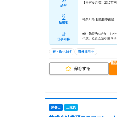
【モデル月収】
23.5
万円
給与
神奈川県 相模原市南区
勤務地
■0～5歳児の給食、おや
作成、給食会議や園内研
仕事内容
寮・借り上げ
積極採用中
保存する
栄養士
正職員