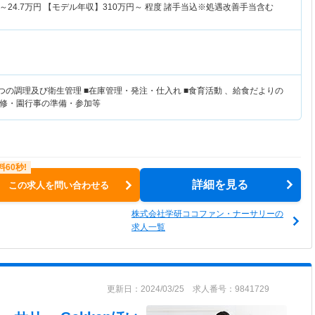
～
24.7
万円
【モデル年収】
310
万円～
程度 諸手当込※処遇改善手当含む
つの調理及び衛生管理 ■在庫管理・発注・仕入れ ■食育活動 、給食だよりの
修・園行事の準備・参加等
詳細を見る
この求人を問い合わせる
株式会社学研ココファン・ナーサリーの
求人一覧
更新日：2024/03/25 求人番号：9841729