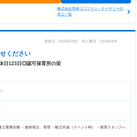
株式会社学研ココファン・ナーサリーの
求人一覧
更新日：2026/03/05 求人番号：10194308
せください
休日123日◎認可保育所の栄
～
区
養士業務全般 ・食材発注、管理 ・献立作成（イベント時） ・厨房スタッフへ