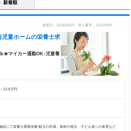
新着順
更新日：2026/06/25 求人番号：10155850
南児童ホーム
の栄養士求
み★マイカー通勤OK♪児童養
～
23.8
万円
護施設にて栄養士業務全般 献立の作成、食材の発注、子ども達への食育など