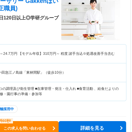
サリー Gakkenほい
正職員)
日120日以上◎学研グループ
～
24.7
万円
【モデル年収】
310
万円～
程度 諸手当込※処遇改善手当含む
小田急江ノ島線「東林間駅」（徒歩10分）
つの調理及び衛生管理 ■在庫管理・発注・仕入れ ■食育活動 、給食だよりの
修・園行事の準備・参加等
極採用中
詳細を見る
この求人を問い合わせる