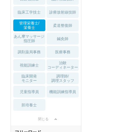
臨床工学技士
診療放射線技師
管理栄養士/
柔道整復師
栄養士
あん摩マッサージ
鍼灸師
指圧師
調剤薬局事務
医療事務
治験
視能訓練士
コーディネーター
臨床開発
調理師/
モニター
調理スタッフ
児童指導員
機能訓練指導員
胚培養士
閉じる