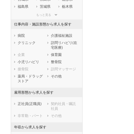
福島県
茨城県
栃木県
群馬県
埼玉県
千葉県
もっと見る
東京都
神奈川県
新潟県
仕事内容・施設形態から求人を探す
山梨県
長野県
富山県
石川県
福井県
岐阜県
病院
介護福祉施設
静岡県
愛知県
三重県
クリニック
訪問リハビリ(在
宅医療)
滋賀県
京都府
大阪府
企業
保育園
兵庫県
奈良県
和歌山県
小児リハビリ
整骨院
鳥取県
島根県
岡山県
接骨院
訪問マッサージ
広島県
山口県
徳島県
薬局・ドラッグ
その他
香川県
愛媛県
高知県
ストア
福岡県
佐賀県
長崎県
雇用形態から求人を探す
熊本県
大分県
宮崎県
鹿児島県
沖縄県
正社員(正職員)
契約社員・嘱託
社員
非常勤・パート
その他
年収から求人を探す