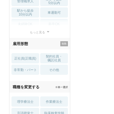
管理職求人
5分以内
駅から徒歩
車通勤可
10分以内
未経験OK
新卒OK
もっと見る
残業少なめ
寮・借り上げ
雇用形態
託児所・
住宅手当・補助
育児補助
契約社員・
正社員(正職員)
土日祝休
無資格 OK
嘱託社員
非常勤・パート
積極採用中
WEB面接OK
その他
2027年4月入職可
夏～秋入職可
職種を変更する
※単一選択
1月入職可
理学療法士
作業療法士
言語聴覚士
臨床検査技師