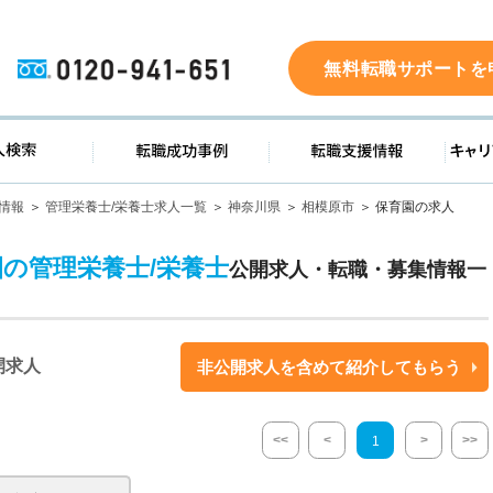
0120-941-651
無料転職サポートを
ド
求人検索
転職成功事例
転職支
情報
管理栄養士/栄養士求人一覧
神奈川県
相模原市
保育園の求人
園の管理栄養士/栄養士
公開求人・転職・募集情報一
開求人
非公開求人を含めて紹介してもらう
<<
<
>
>>
1