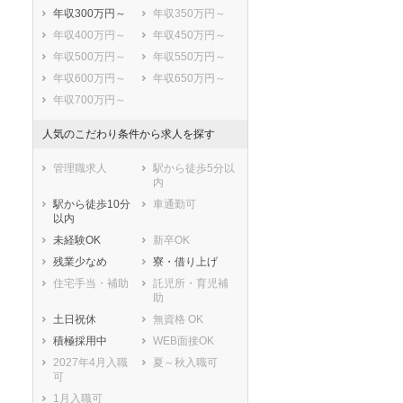
年収300万円～
年収350万円～
年収400万円～
年収450万円～
年収500万円～
年収550万円～
年収600万円～
年収650万円～
年収700万円～
人気のこだわり条件から求人を探す
管理職求人
駅から徒歩5分以
内
駅から徒歩10分
車通勤可
以内
未経験OK
新卒OK
残業少なめ
寮・借り上げ
住宅手当・補助
託児所・育児補
助
土日祝休
無資格 OK
積極採用中
WEB面接OK
2027年4月入職
夏～秋入職可
可
1月入職可