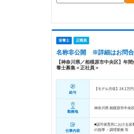
栄養士
正職員
名称非公開
※詳細はお問合
【神奈川県／相模原市中央区】年間
養士募集＜正社員＞
【モデル月収】
24.1
万円
給与
神奈川県 相模原市中央
勤務地
■認可保育所における栄
の指導 ・調理業務 等
仕事内容