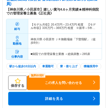
員)
【神奈川県／小田原市】嬉しい賞与4.6ヶ月実績★精神科病院
での管理栄養士募集《正社員》
【モデル月収】
20.4
万円～
23.4
万円
程度 【モデ
ル年収】
335
万円～
369
万円
程度 ※新卒～5年目
給与
モデル
神奈川県 小田原市
ＪＲ御殿場線「下曽我駅」（徒
歩8分）
勤務地
■病院での管理栄養士業務 ＜総病床数＞285床
仕事内容
駅から徒歩10分以内
車通勤可
寮・借り上げ
積極採用中
この求人を問い合わせる
保存する
詳細を見る