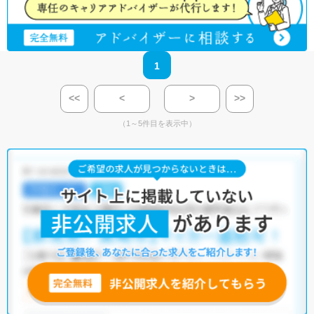
1
<<
<
>
>>
（1～5件目を表示中）