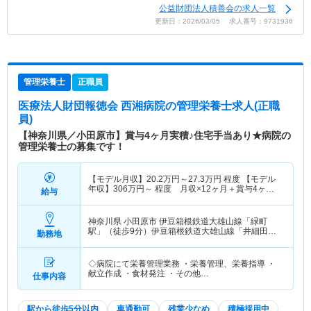
公益財団法人積善会の求人一覧
更新日：2026/03/05 求人番号：9731936
管理栄養士
正職員
医療法人財団報徳会 西湘病院
の管理栄養士求人(正職
員)
【神奈川県／小田原市】賞与4ヶ月実積♪住宅手当あり★病院の
管理栄養士の募集です！
【モデル月収】
20.2
万円～
27.3
万円
程度 【モデル
年収】
306
万円～
程度 月収×12ヶ月＋賞与4ヶ月
給与
想定
神奈川県 小田原市
伊豆箱根鉄道大雄山線「緑町
駅」（徒歩9分）伊豆箱根鉄道大雄山線「井細田
勤務地
駅」（徒歩5分）
◇病院にて栄養管理業務 ・栄養管理、栄養指導 ・
献立作成 ・食材発注 ・その他…
仕事内容
駅から徒歩5分以内
車通勤可
残業少なめ
積極採用中