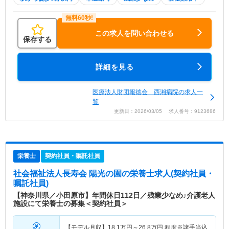
この求人を問い合わせる
保存する
詳細を見る
医療法人財団報徳会 西湘病院の求人一
覧
更新日：2026/03/05 求人番号：9123686
栄養士
契約社員・嘱託社員
社会福祉法人長寿会 陽光の園
の栄養士求人(契約社員・
嘱託社員)
【神奈川県／小田原市】年間休日112日／残業少なめ♪介護老人
施設にて栄養士の募集＜契約社員＞
【モデル月収】
18.1
万円～
26.8
万円
程度※諸手当込