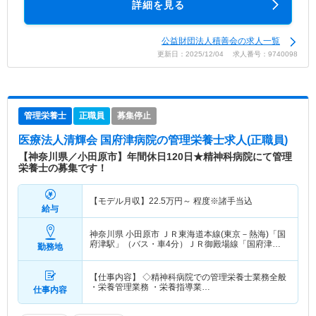
詳細を見る
公益財団法人積善会の求人一覧
更新日：2025/12/04 求人番号：9740098
管理栄養士
正職員
募集停止
医療法人清輝会 国府津病院
の管理栄養士求人(正職員)
【神奈川県／小田原市】年間休日120日★精神科病院にて管理
栄養士の募集です！
【モデル月収】
22.5
万円～
程度※諸手当込
給与
神奈川県 小田原市
ＪＲ東海道本線(東京－熱海)「国
府津駅」（バス・車4分）ＪＲ御殿場線「国府津
勤務地
駅」（バス・車4分）
【仕事内容】 ◇精神科病院での管理栄養士業務全般
・栄養管理業務 ・栄養指導業…
仕事内容