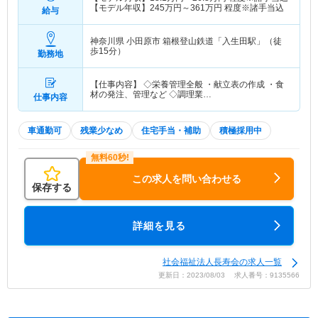
【モデル年収】
245
万円～
361
万円
程度※諸手当込
給与
神奈川県 小田原市
箱根登山鉄道「入生田駅」（徒
歩15分）
勤務地
【仕事内容】 ◇栄養管理全般 ・献立表の作成 ・食
材の発注、管理など ◇調理業…
仕事内容
車通勤可
残業少なめ
住宅手当・補助
積極採用中
この求人を問い合わせる
保存する
詳細を見る
社会福祉法人長寿会の求人一覧
更新日：2023/08/03 求人番号：9135566