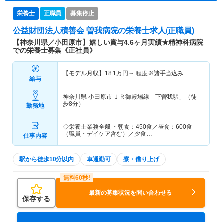
栄養士
正職員
募集停止
公益財団法人積善会 曽我病院
の栄養士求人(正職員)
【神奈川県／小田原市】嬉しい賞与4.6ヶ月実績★精神科病院
での栄養士募集《正社員》
【モデル月収】
18.1
万円～
程度※諸手当込み
給与
神奈川県 小田原市
ＪＲ御殿場線「下曽我駅」（徒
歩8分）
勤務地
◇栄養士業務全般 ・朝食：450食／昼食：600食
（職員・デイケア含む）／夕食…
仕事内容
駅から徒歩10分以内
車通勤可
寮・借り上げ
最新の募集状況を問い合わせる
保存する