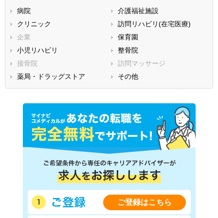
病院
介護福祉施設
香川県
愛媛県
高知県
クリニック
訪問リハビリ(在宅医療)
福岡県
佐賀県
長崎県
企業
保育園
熊本県
大分県
宮崎県
小児リハビリ
整骨院
鹿児島県
沖縄県
接骨院
訪問マッサージ
薬局・ドラッグストア
その他
ご登録はこちら