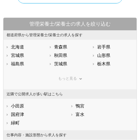
管理栄養士/栄養士の求人を絞り込む
都道府県から管理栄養士/栄養士の求人を探す
北海道
青森県
岩手県
宮城県
秋田県
山形県
福島県
茨城県
栃木県
群馬県
埼玉県
千葉県
もっと見る
東京都
神奈川県
新潟県
山梨県
長野県
富山県
近隣で公開求人が多い駅はこちら
石川県
福井県
岐阜県
静岡県
小田原
愛知県
鴨宮
三重県
滋賀県
国府津
京都府
富水
大阪府
兵庫県
緑町
奈良県
和歌山県
鳥取県
島根県
岡山県
仕事内容・施設形態から求人を探す
広島県
山口県
徳島県