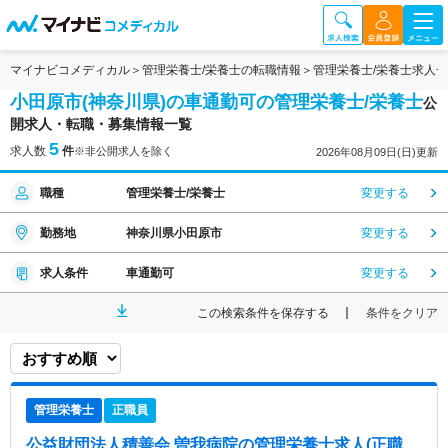
マイナビコメディカル
管理栄養士/栄養士の転職情報
管理栄養士/栄養士求人
小田原市(神奈川県)の車通勤可の管理栄養士/栄養士
公
開求人・転職・募集情報一覧
5
求人数
件
※非公開求人を除く
2026年08月09日(日)更新
職種
管理栄養士/栄養士
変更する
勤務地
神奈川県小田原市
変更する
求人条件
車通勤可
変更する
この検索条件を保存する
条件をクリア
管理栄養士
正職員
公益財団法人積善会 曽我病院
の管理栄養士求人(正職