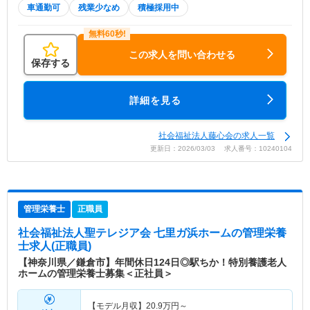
車通勤可
残業少なめ
積極採用中
この求人を問い合わせる
保存する
詳細を見る
社会福祉法人藤心会の求人一覧
更新日：2026/03/03 求人番号：10240104
管理栄養士
正職員
社会福祉法人聖テレジア会 七里ガ浜ホーム
の管理栄養
士求人(正職員)
【神奈川県／鎌倉市】年間休日124日◎駅ちか！特別養護老人
ホームの管理栄養士募集＜正社員＞
【モデル月収】
20.9
万円～