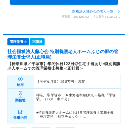
医療法人誠心会の求人一覧
更新日：2026/03/03 求人番号：10242270
管理栄養士
正職員
社会福祉法人藤心会 特別養護老人ホームふじの郷
の管
理栄養士求人(正職員)
【神奈川県／平塚市】年間休日122日◎住宅手当あり♪特別養護
老人ホームでの管理栄養士募集＜正社員＞
【モデル月収】
19.8
万円～
程度
給与
神奈川県 平塚市
ＪＲ東海道本線(東京－熱海)「平塚
駅」（バス・車25分）
勤務地
■特別養護老人ホームにおける管理栄養士業務全般
・発注業務 ・献立チェック ・…
仕事内容