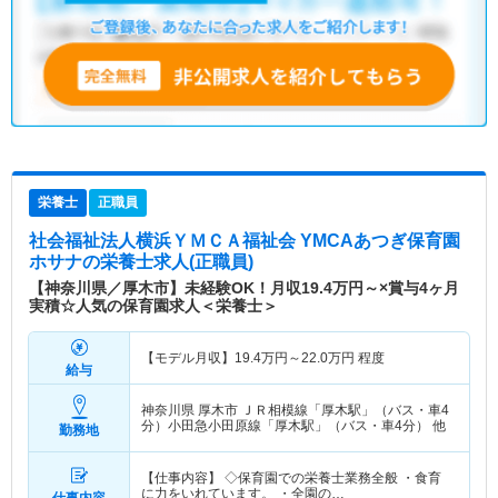
栄養士
正職員
社会福祉法人横浜ＹＭＣＡ福祉会 YMCAあつぎ保育園
ホサナ
の栄養士求人(正職員)
【神奈川県／厚木市】未経験OK！月収19.4万円～×賞与4ヶ月
実積☆人気の保育園求人＜栄養士＞
【モデル月収】
19.4
万円～
22.0
万円
程度
給与
神奈川県 厚木市
ＪＲ相模線「厚木駅」（バス・車4
分）小田急小田原線「厚木駅」（バス・車4分） 他
勤務地
【仕事内容】 ◇保育園での栄養士業務全般 ・食育
に力をいれています。 ・全園の…