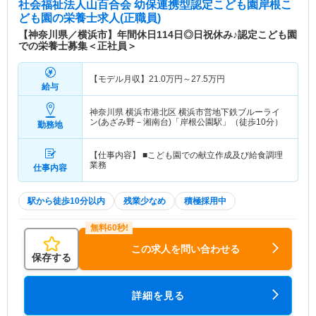
社会福祉法人山百合会 幼保連携型認定こども園岸根こ
ども園
の栄養士求人(正職員)
【神奈川県／横浜市】年間休日114日◎日祝休み♪認定こども園
での栄養士募集＜正社員＞
【モデル月収】
21.0
万円～
27.5
万円
給与
神奈川県 横浜市港北区
横浜市営地下鉄ブルーライ
ン(あざみ野－湘南台)「岸根公園駅」（徒歩10分）
勤務地
【仕事内容】 ■こども園での献立作成及び給食調理
業務
仕事内容
駅から徒歩10分以内
残業少なめ
積極採用中
この求人を問い合わせる
保存する
詳細を見る