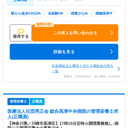
仕事内容
駅から徒歩5分以内
未経験OK
残業少なめ
積極採用中
この求人を問い合わせる
保存する
詳細を見る
社会福祉法人横浜ＹＭＣＡ福祉会の求人
一覧
更新日：2025/05/14 求人番号：9104104
管理栄養士
正職員
医療法人社団亮正会 総合高津中央病院
の管理栄養士求
人(正職員)
【神奈川県／川崎市高津区】17時15分定時☆調理業務無し♪病