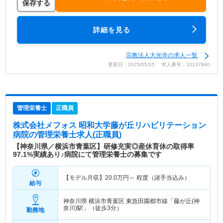
保存する
詳細を見る
宗教法人大光寺の求人一覧
更新日：2025/05/15 求人番号：10137940
管理栄養士
正職員
株式会社メフォス 昭和大学藤が丘リハビリテーション
病院
の管理栄養士求人(正職員)
【神奈川県／横浜市青葉区】研修充実◎産休育休の取得率
97.1%実績あり♪病院にて管理栄養士の募集です
【モデル月収】
20.0
万円～
程度（諸手当込み）
給与
神奈川県 横浜市青葉区
東急田園都市線「藤が丘(神
奈川)駅」（徒歩3分）
勤務地