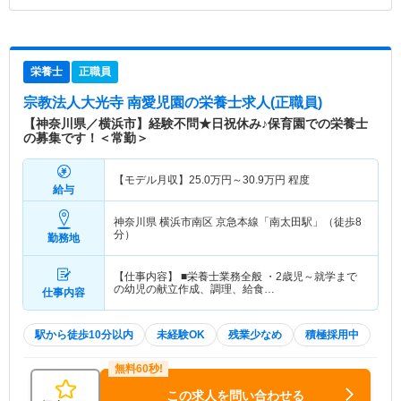
栄養士
正職員
宗教法人大光寺 南愛児園
の栄養士求人(正職員)
【神奈川県／横浜市】経験不問★日祝休み♪保育園での栄養士
の募集です！＜常勤＞
【モデル月収】
25.0
万円～
30.9
万円
程度
給与
神奈川県 横浜市南区
京急本線「南太田駅」（徒歩8
分）
勤務地
【仕事内容】 ■栄養士業務全般 ・2歳児～就学まで
の幼児の献立作成、調理、給食…
仕事内容
駅から徒歩10分以内
未経験OK
残業少なめ
積極採用中
この求人を問い合わせる