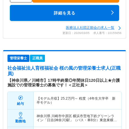
詳細を見る
医療法人社団正順会の求人一覧
更新日：2026/03/05 求人番号：10155656
管理栄養士
正職員
社会福祉法人育桜福祉会 桜の風
の管理栄養士求人(正職
員)
【神奈川県／川崎市】17時半終業◎年間休日120日以上★介護
施設での管理栄養士の募集です！＜正社員＞
【モデル月収】
25.2
万円～
程度（4年生大学卒 新
卒モデル）
給与
神奈川県 川崎市中原区
横浜市営地下鉄グリーンラ
イン「日吉(神奈川)駅」（バス・車8分）東急東横線
勤務地
「日吉(神奈川)駅」（バス・車8分） 他