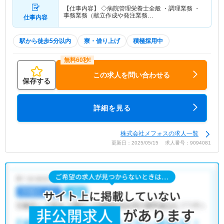
【仕事内容】 ◇病院管理栄養士全般 ・調理業務 ・
事務業務（献立作成や発注業務…
仕事内容
駅から徒歩5分以内
寮・借り上げ
積極採用中
この求人を問い合わせる
保存する
詳細を見る
株式会社メフォスの求人一覧
更新日：2025/05/15 求人番号：9094081