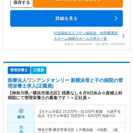
保存する
詳細を見る
社会福祉法人ワゲン福祉会 特別養護老
人ホーム相陽台ホームの求人一覧
更新日：2026/03/24 求人番号：10238129
管理栄養士
正職員
医療法人ワンアンドオンリー 新横浜母と子の病院
の管
理栄養士求人(正職員)
【神奈川県／横浜市港北区】残業なし＆月9日休み☆産婦人科
病院にて管理栄養士の募集です！＜正社員＞
【モデル月収】
23.5
万円～
31.0
万円
程度 ※諸手当
込み 【モデル年収】
319
万円～
424
万円
月給×12ヶ
給与
月＋賞与2.00ヶ月想定
神奈川県 横浜市港北区
ＪＲ横浜線「小机駅」（徒