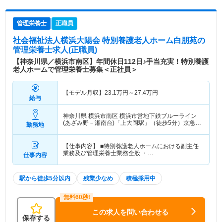
管理栄養士
正職員
社会福祉法人横浜大陽会 特別養護老人ホーム白朋苑
の
管理栄養士求人(正職員)
【神奈川県／横浜市南区】年間休日112日♪手当充実！特別養護
老人ホームで管理栄養士募集＜正社員＞
【モデル月収】
23.1
万円～
27.4
万円
給与
神奈川県 横浜市南区
横浜市営地下鉄ブルーライン
(あざみ野－湘南台)「上大岡駅」（徒歩5分）京急本
勤務地
線「上大岡駅」（徒歩5分）
【仕事内容】 ■特別養護老人ホームにおける副主任
業務及び管理栄養士業務全般 ・…
仕事内容
駅から徒歩5分以内
残業少なめ
積極採用中
この求人を問い合わせる
保存する