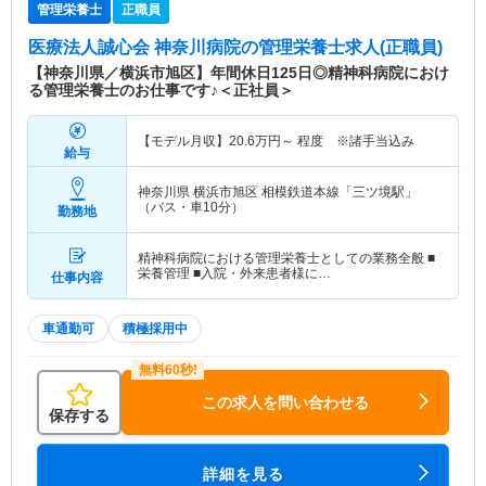
管理栄養士
正職員
医療法人誠心会 神奈川病院
の管理栄養士求人(正職員)
【神奈川県／横浜市旭区】年間休日125日◎精神科病院におけ
る管理栄養士のお仕事です♪＜正社員＞
【モデル月収】
20.6
万円～
程度 ※諸手当込み
給与
神奈川県 横浜市旭区
相模鉄道本線「三ツ境駅」
（バス・車10分）
勤務地
精神科病院における管理栄養士としての業務全般 ■
栄養管理 ■入院・外来患者様に…
仕事内容
車通勤可
積極採用中
この求人を問い合わせる
保存する
詳細を見る