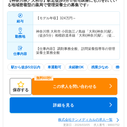
【神奈川県／大和市】駅近徒歩5分☆在宅医療にも力をれてい
る地域密着型の薬局で管理栄養士の募集です♪
【モデル年収】
324
万円～
給与
神奈川県 大和市
小田急江ノ島線「大和(神奈川)駅」
（徒歩5分）相模鉄道本線「大和(神奈川)駅」（徒歩
勤務地
5分）
【仕事内容】 調剤事務全般、訪問栄養指導等の管理
栄養士業務全般
仕事内容
駅から徒歩5分以内
車通勤可
未経験OK
残業少なめ
積極採
この求人を問い合わせる
保存する
詳細を見る
株式会社テンメディカルの求人一覧
更新日：2026/03/05 求人番号：9893752