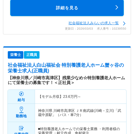
詳細を見る
社会福祉法人みらいの求人一覧
更新日：2026/03/03 求人番号：10239550
栄養士
正職員
社会福祉法人白山福祉会 特別養護老人ホーム蟹ヶ谷
の
栄養士求人(正職員)
【神奈川県／川崎市高津区】残業少なめ☆特別養護老人ホーム
にて栄養士の募集です！＜正社員＞
【モデル月収】
23.6
万円～
給与
神奈川県 川崎市高津区
ＪＲ南武線(川崎－立川)「武
蔵中原駅」（バス・車7分）
勤務地
■特別養護老人ホームでの栄養士業務 ・利用者様の
栄養管理 ・献立作成、食材発注…