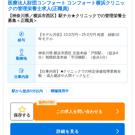
医療法人財団コンフォート コンフォート横浜クリニッ
ク
の管理栄養士求人(正職員)
【神奈川県／横浜市西区】駅チカ★クリニックでの管理栄養士
募集＜正職員＞
【モデル月収】
23.0
万円～
25.0
万円
程度 経験10
年モデル
給与
神奈川県 横浜市西区
京急本線「戸部駅」（徒歩4
分）相模鉄道本線「平沼橋駅」（徒歩1分）
勤務地
【仕事内容】 ■クリニックでの特定保健指導業務全
般 ・成人健診や人間ドックなど…
仕事内容
駅から徒歩5分以内
積極採用中
この求人を問い合わせる
保存する
詳細を見る