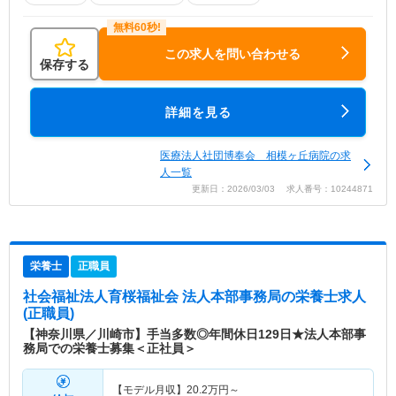
この求人を問い合わせる
保存する
詳細を見る
医療法人社団博奉会 相模ヶ丘病院の求
人一覧
更新日：2026/03/03 求人番号：10244871
栄養士
正職員
社会福祉法人育桜福祉会 法人本部事務局
の栄養士求人
(正職員)
【神奈川県／川崎市】手当多数◎年間休日129日★法人本部事
務局での栄養士募集＜正社員＞
【モデル月収】
20.2
万円～