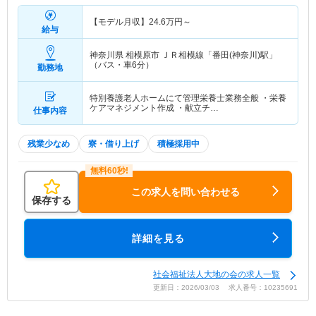
【モデル月収】
24.6
万円～
給与
神奈川県 相模原市
ＪＲ相模線「番田(神奈川)駅」
（バス・車6分）
勤務地
特別養護老人ホームにて管理栄養士業務全般 ・栄養
ケアマネジメント作成 ・献立チ…
仕事内容
残業少なめ
寮・借り上げ
積極採用中
この求人を問い合わせる
保存する
詳細を見る
社会福祉法人大地の会の求人一覧
更新日：2026/03/03 求人番号：10235691