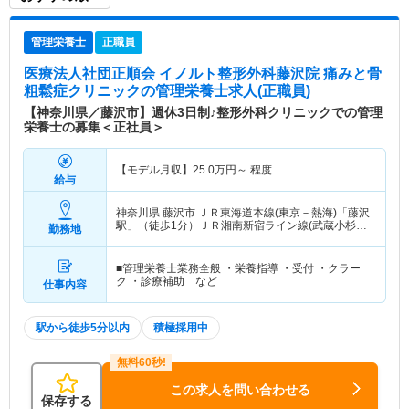
管理栄養士
正職員
医療法人社団正順会 イノルト整形外科藤沢院 痛みと骨
粗鬆症クリニック
の管理栄養士求人(正職員)
【神奈川県／藤沢市】週休3日制♪整形外科クリニックでの管理
栄養士の募集＜正社員＞
【モデル月収】
25.0
万円～
程度
給与
神奈川県 藤沢市
ＪＲ東海道本線(東京－熱海)「藤沢
駅」（徒歩1分）ＪＲ湘南新宿ライン線(武蔵小杉－
勤務地
大船)「藤沢駅」（徒歩1分） 他
■管理栄養士業務全般 ・栄養指導 ・受付 ・クラー
ク ・診療補助 など
仕事内容
駅から徒歩5分以内
積極採用中
この求人を問い合わせる
保存する