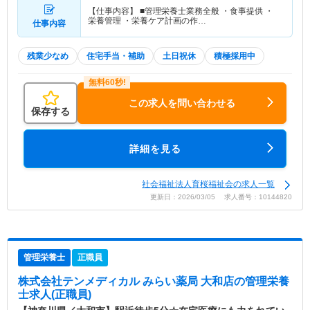
【仕事内容】 ■管理栄養士業務全般 ・食事提供 ・
栄養管理 ・栄養ケア計画の作…
仕事内容
残業少なめ
住宅手当・補助
土日祝休
積極採用中
この求人を問い合わせる
保存する
詳細を見る
社会福祉法人育桜福祉会の求人一覧
更新日：2026/03/05 求人番号：10144820
管理栄養士
正職員
株式会社テンメディカル みらい薬局 大和店
の管理栄養
士求人(正職員)