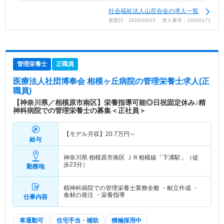
社会福祉法人山百合会の求人一覧
更新日：2026/03/03 求人番号：10245171
管理栄養士
正職員
医療法人社団博奉会 相模ヶ丘病院
の管理栄養士求人(正
職員)
【神奈川県／相模原市南区】栄養指導可能◎日祝固定休み♪精
神科病院での管理栄養士の募集＜正社員＞
【モデル月収】
20.7
万円～
給与
神奈川県 相模原市南区
ＪＲ相模線「下溝駅」（徒
歩23分）
勤務地
精神科病院での管理栄養士業務全般 ・献立作成 ・
食材の発注 ・栄養指導
仕事内容
車通勤可
住宅手当・補助
積極採用中