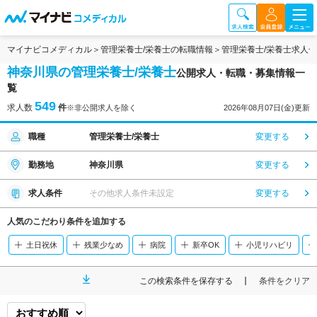
マイナビコメディカル
管理栄養士/栄養士の転職情報
管理栄養士/栄養士求人
神奈川県の管理栄養士/栄養士
公開求人・転職・募集情報一
覧
549
求人数
件
※非公開求人を除く
2026年08月07日(金)更新
職種
管理栄養士/栄養士
変更する
勤務地
神奈川県
変更する
求人条件
その他求人条件未設定
変更する
人気のこだわり条件を追加する
土日祝休
残業少なめ
病院
新卒OK
小児リハビリ
この検索条件を保存する
条件をクリア