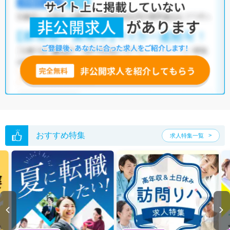
が335施設、クリニックが6,212施設、介護施設が11,487施設あり、管理
栄養士/栄養士として働ける施設が豊富です。そのため、収入アップやス
キルアップを目指したい方も、さまざまな選択肢から職場を探せるでし
ょう。
マイナビコメディカルには、【積極採用中】【車通勤可】【駅から徒歩
10分以内】など、多種多様な管理栄養士/栄養士の求人がそろっていま
す。さらに、マイナビコメディカルでは、限定求人や非公開求人のご紹
介も可能です。お気軽にご相談ください。
※各種数字情報は2022年9月 マイナビ調べによる
神奈川県の管理栄養士/栄養士求人は549件あります。（2026年08月07日
更新）
サイト上に掲載されている求人の他に、
非公開求人
もございます。
無料
おすすめ特集
求人特集一覧
転職支援サービス
にお申し込みいただくと、全求人からご希望条件に合
う求人を提案させていただきます。
神奈川県の管理栄養士/栄養士求人では以下のような条件が人気です。
・
土日祝休
・
積極採用中
・
新卒OK
・
正社員(正職員)
・
病院
・
クリニック
・
介護福祉施設
・
訪問リハビリ(在宅医療)
・
小児リハビ
リ
・
保育園
・
整骨院
・
その他
他の条件でも人気の求人がございますので、「こだわり条件」から検索