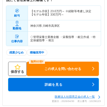
院にて管理栄養士の募集です！
【モデル月収】
23.0
万円～
※経験等考慮し決定
【モデル年収】
330
万円～
給与
神奈川県 川崎市高津区
勤務地
◇管理栄養士業務全般 ・栄養指導 ・献立作成 ・特
定保健指導 ・発注
仕事内容
残業少なめ
積極採用中
この求人を問い合わせる
保存する
詳細を見る
医療法人社団亮正会の求人一覧
更新日：2026/04/30 求人番号：10158123