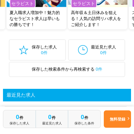
セラピスト
セラピスト
いただくか、お気軽にお問い合わせください。
全国の管理栄養士/栄養士求人
から検索いただくことも可能です。
夏入職求人増加中！魅力的
高年収＆土日休みを狙え
なセラピスト求人は早いも
る！人気の訪問リハ求人を
無料転職支援サービス
にお申し込みいただくと、ご希望条件をヒアリン
の勝ちです！
ご紹介します！
グした上で求人をご提案いたします。
ご希望条件がまだ定まっていない方は
人気の希望条件をピックアップし
た求人特集
をぜひご活用ください。
転職支援の他、情報収集や募集状況の確認も、お気軽にご相談くださ
保存した求人
最近見た求人
い。
0件
0件
保存した検索条件から再検索する
0件
最近見た求人
あなたが最近見た求人を表示します
0
0
0
件
件
件
無料登録
保存した求人
最近見た求人
保存した条件
求人を探してみる