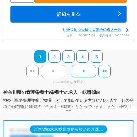
詳細を見る
社会福祉法人横浜大陽会の求人一覧
更新日：2026/03/03 求人番号：10233736
1
2
3
4
5
<<
<
>
>>
（1～20件目を表示中）
神奈川県の管理栄養士/栄養士の求人・転職傾向
神奈川県で管理栄養士/栄養士として働いている方は約7,060人で、月の平
均労働時間は159時間（全国比－6時間）となっています。また、神奈川
県における管理栄養士/栄養士の平均年収は395.3万円で、全国平均の
367.6万円よりも高い状況です。
管理栄養士/栄養士の有効求人倍率は、全国平均が2.03倍なのに対して、
神奈川県は1.23倍。やや低い傾向にあります。一方で、神奈川県には病院