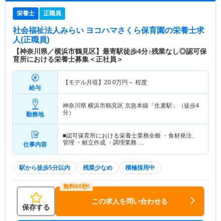
栄養士
正職員
社会福祉法人みらい ヨコハマさくら保育園
の栄養士求
人(正職員)
【神奈川県／横浜市鶴見区】最寄駅徒歩4分♪残業なし◎認可保
育所における栄養士募集＜正社員＞
【モデル月収】
20.0
万円～
程度
給与
神奈川県 横浜市鶴見区
京急本線「生麦駅」（徒歩4
分）
勤務地
■認可保育所における栄養士業務全般 ・食材発注、
管理 ・献立作成 ・調理業務 …
仕事内容
駅から徒歩5分以内
残業少なめ
積極採用中
この求人を問い合わせる
保存する