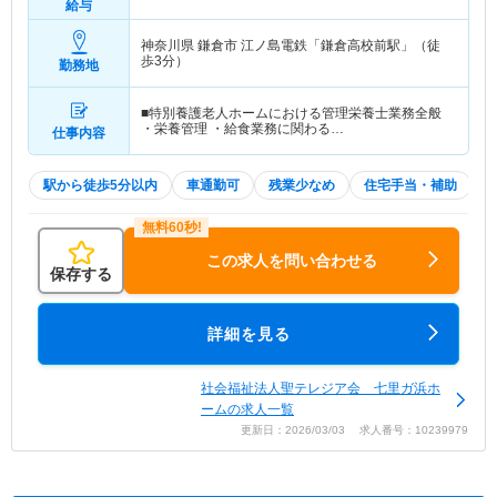
給与
神奈川県 鎌倉市
江ノ島電鉄「鎌倉高校前駅」（徒
歩3分）
勤務地
■特別養護老人ホームにおける管理栄養士業務全般
・栄養管理 ・給食業務に関わる…
仕事内容
駅から徒歩5分以内
車通勤可
残業少なめ
住宅手当・補助
この求人を問い合わせる
保存する
詳細を見る
社会福祉法人聖テレジア会 七里ガ浜ホ
ームの求人一覧
更新日：2026/03/03 求人番号：10239979