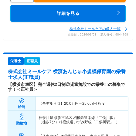
詳細を見る
株式会社ミールケアの求人一覧
更新日：2026/03/03 求人番号：9844798
栄養士
正職員
株式会社ミールケア 横濱あんじゅ小規模保育園
の栄養
士求人(正職員)
【横浜市旭区】完全週休2日制◎児童施設での栄養士の募集で
す！＜正社員＞
【モデル月収】
20.0
万円～
25.0
万円
程度
給与
神奈川県 横浜市旭区
相模鉄道本線「二俣川駅」
（徒歩7分）相模鉄道いずみ野線「二俣川駅」（徒
勤務地
歩7分）