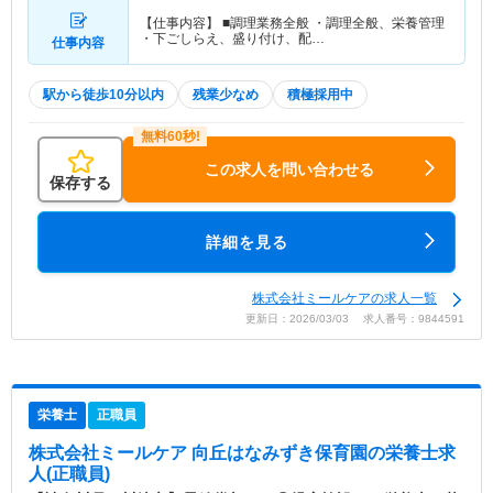
【仕事内容】 ■調理業務全般 ・調理全般、栄養管理
・下ごしらえ、盛り付け、配…
仕事内容
駅から徒歩10分以内
残業少なめ
積極採用中
この求人を問い合わせる
保存する
詳細を見る
株式会社ミールケアの求人一覧
更新日：2026/03/03 求人番号：9844591
栄養士
正職員
株式会社ミールケア 向丘はなみずき保育園
の栄養士求
人(正職員)