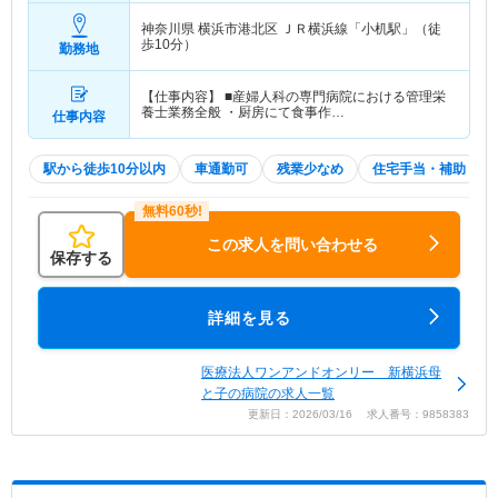
神奈川県 横浜市港北区
ＪＲ横浜線「小机駅」（徒
歩10分）
勤務地
【仕事内容】 ■産婦人科の専門病院における管理栄
養士業務全般 ・厨房にて食事作…
仕事内容
駅から徒歩10分以内
車通勤可
残業少なめ
住宅手当・補助
この求人を問い合わせる
保存する
詳細を見る
医療法人ワンアンドオンリー 新横浜母
と子の病院の求人一覧
更新日：2026/03/16 求人番号：9858383