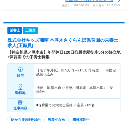
社会福祉法人みらいの求人一覧
更新日：2026/03/03 求人番号：10123542
栄養士
正職員
株式会社キッズ湘南 本厚木さくらんぼ保育園
の栄養士
求人(正職員)
【神奈川県／厚木市】年間休日120日◎最寄駅徒歩5分の好立地
♪保育園での栄養士募集
【モデル月収】
18.5
万円～
21.5
万円
程度 ※固定
残業代込み
給与
神奈川県 厚木市
小田急小田原線「本厚木駅」（徒
歩5分）
勤務地
■保育園での栄養士業務 ＜定員＞65名
仕事内容
駅から徒歩5分以内
残業少なめ
積極採用中