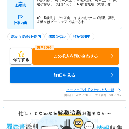
神奈川県 川崎市中原区
ＪＲ南武線(川崎－立川)「武
蔵小杉駅」（徒歩5分）ＪＲ横須賀線「武蔵小杉
勤務地
駅」（徒歩5分） 他
■0～5歳児までの昼食・午後のおやつの調理、調乳
※献立はビーフェアで統一され…
仕事内容
駅から徒歩5分以内
残業少なめ
積極採用中
この求人を問い合わせる
保存する
詳細を見る
ビーフェア株式会社の求人一覧
更新日：2026/03/03 求人番号：9860702