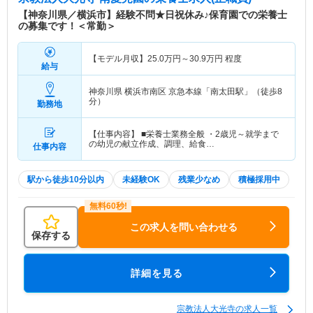
【神奈川県／横浜市】経験不問★日祝休み♪保育園での栄養士
の募集です！＜常勤＞
【モデル月収】
25.0
万円～
30.9
万円
程度
給与
神奈川県 横浜市南区
京急本線「南太田駅」（徒歩8
分）
勤務地
【仕事内容】 ■栄養士業務全般 ・2歳児～就学まで
の幼児の献立作成、調理、給食…
仕事内容
駅から徒歩10分以内
未経験OK
残業少なめ
積極採用中
この求人を問い合わせる
保存する
詳細を見る
宗教法人大光寺の求人一覧