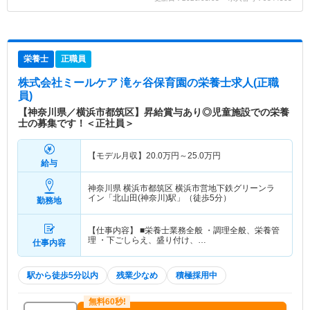
栄養士
正職員
株式会社ミールケア 滝ヶ谷保育園
の栄養士求人(正職
員)
【神奈川県／横浜市都筑区】昇給賞与あり◎児童施設での栄養
士の募集です！＜正社員＞
【モデル月収】
20.0
万円～
25.0
万円
給与
神奈川県 横浜市都筑区
横浜市営地下鉄グリーンラ
イン「北山田(神奈川)駅」（徒歩5分）
勤務地
【仕事内容】 ■栄養士業務全般 ・調理全般、栄養管
理 ・下ごしらえ、盛り付け、…
仕事内容
駅から徒歩5分以内
残業少なめ
積極採用中