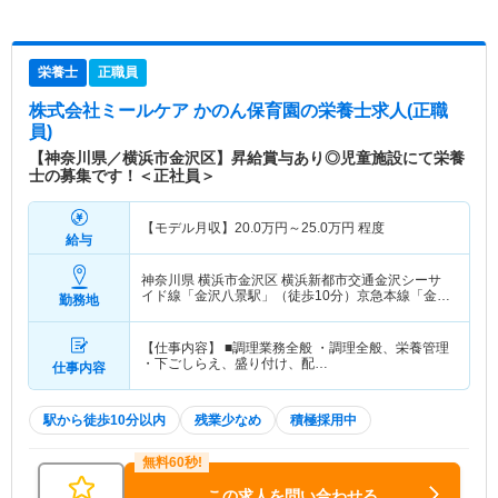
栄養士
正職員
株式会社ミールケア かのん保育園
の栄養士求人(正職
員)
【神奈川県／横浜市金沢区】昇給賞与あり◎児童施設にて栄養
士の募集です！＜正社員＞
【モデル月収】
20.0
万円～
25.0
万円
程度
給与
神奈川県 横浜市金沢区
横浜新都市交通金沢シーサ
イド線「金沢八景駅」（徒歩10分）京急本線「金沢
勤務地
八景駅」（徒歩10分） 他
【仕事内容】 ■調理業務全般 ・調理全般、栄養管理
・下ごしらえ、盛り付け、配…
仕事内容
駅から徒歩10分以内
残業少なめ
積極採用中
この求人を問い合わせる