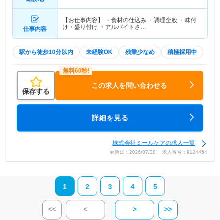
分）横浜市営地下鉄グリーンライン「センター北
駅」（徒歩10分）
【お仕事内容】 ・食材の仕込み ・調理全般 ・味付
け・盛り付け ・アルバイトさ…
仕事内容
駅から徒歩10分以内
未経験OK
残業少なめ
積極採用中
この求人を問い合わせる
保存する
詳細を見る
株式会社ミールケアの求人一覧
更新日：2026/07/28 求人番号：9124454
1
2
3
4
5
<<
<
>
>>