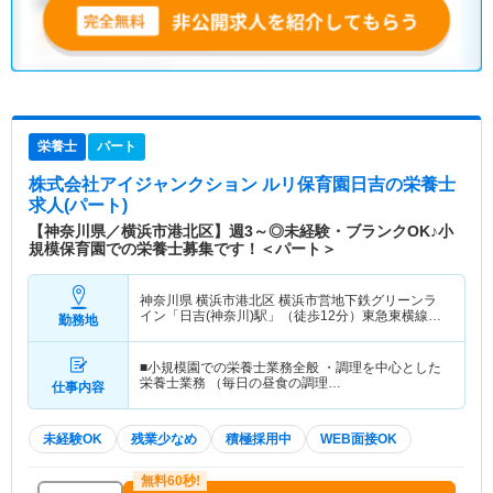
栄養士
パート
株式会社アイジャンクション ルリ保育園日吉
の栄養士
求人(パート)
【神奈川県／横浜市港北区】週3～◎未経験・ブランクOK♪小
規模保育園での栄養士募集です！＜パート＞
神奈川県 横浜市港北区
横浜市営地下鉄グリーンラ
イン「日吉(神奈川)駅」（徒歩12分）東急東横線
勤務地
「日吉(神奈川)駅」（徒歩12分） 他
■小規模園での栄養士業務全般 ・調理を中心とした
栄養士業務 （毎日の昼食の調理…
仕事内容
未経験OK
残業少なめ
積極採用中
WEB面接OK