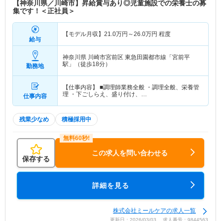
【神奈川県／川崎市】昇給賞与あり◎児童施設での栄養士の募
集です！＜正社員＞
【モデル月収】
21.0
万円～
26.0
万円
程度
給与
神奈川県 川崎市宮前区
東急田園都市線「宮前平
駅」（徒歩18分）
勤務地
【仕事内容】 ■調理師業務全般 ・調理全般、栄養管
理 ・下ごしらえ、盛り付け、…
仕事内容
残業少なめ
積極採用中
この求人を問い合わせる
保存する
詳細を見る
株式会社ミールケアの求人一覧
更新日：2026/03/03 求人番号：9844563