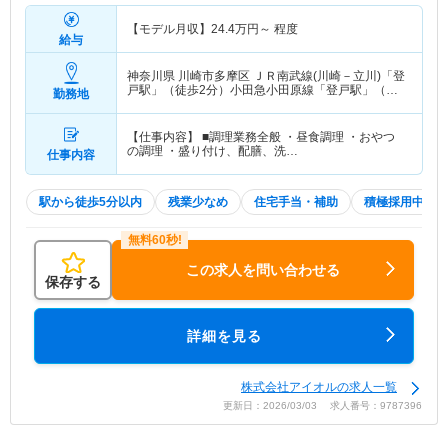
【モデル月収】
24.4
万円～
程度
給与
神奈川県 川崎市多摩区
ＪＲ南武線(川崎－立川)「登
戸駅」（徒歩2分）小田急小田原線「登戸駅」（徒
勤務地
歩2分）
【仕事内容】 ■調理業務全般 ・昼食調理 ・おやつ
の調理 ・盛り付け、配膳、洗…
仕事内容
駅から徒歩5分以内
残業少なめ
住宅手当・補助
積極採用中
この求人を問い合わせる
保存する
詳細を見る
株式会社アイオルの求人一覧
更新日：2026/03/03 求人番号：9787396