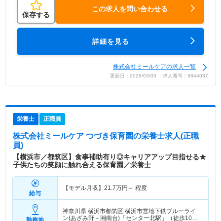
この求人を問い合わせる
保存する
詳細を見る
株式会社ミールケアの求人一覧
更新日：2026/03/03 求人番号：9844037
栄養士
正職員
株式会社ミールケア つづき保育園
の栄養士求人(正職
員)
【横浜市／都筑区】食事補助有り◎キャリアアップ目指せる★
子供たちの笑顔に触れ合える保育園／栄養士
【モデル月収】
21.7
万円～
程度
給与
神奈川県 横浜市都筑区
横浜市営地下鉄ブルーライ
ン(あざみ野－湘南台)「センター北駅」（徒歩10
勤務地