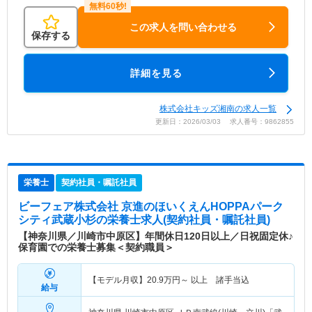
この求人を問い合わせる
保存する
詳細を見る
株式会社キッズ湘南の求人一覧
更新日：2026/03/03 求人番号：9862855
栄養士
契約社員・嘱託社員
ビーフェア株式会社 京進のほいくえんHOPPAパーク
シティ武蔵小杉
の栄養士求人(契約社員・嘱託社員)
【神奈川県／川崎市中原区】年間休日120日以上／日祝固定休♪
保育園での栄養士募集＜契約職員＞
【モデル月収】
20.9
万円～
以上 諸手当込
給与