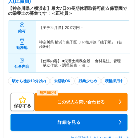
人(正職員)
【神奈川県／横浜市】最大7日の長期休暇取得可能☆保育園で
の栄養士の募集です！＜正社員＞
【モデル月収】
20.0
万円～
給与
神奈川県 横浜市磯子区
ＪＲ根岸線「磯子駅」（徒
歩6分）
勤務地
【仕事内容】 ■栄養士業務全般 ・食材発注、管理
・献立作成 ・調理業務 ・清…
仕事内容
駅から徒歩10分以内
未経験OK
残業少なめ
積極採用中
この求人を問い合わせる
保存する
詳細を見る