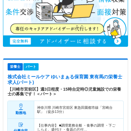
栄養士
パート
株式会社ミールケア ゆいまぁる保育園 東有馬
の栄養士
求人(パート)
【川崎市宮前区】週3日程度・15時台定時◎児童施設での栄養
士の募集です！＜パート＞
神奈川県 川崎市宮前区
東急田園都市線「宮崎台
駅」（徒歩13分）
勤務地
【仕事内容】 ■調理業務全般 ・食事の調理 ・下ご
しらえ、盛付け ・食器の片付…
仕事内容