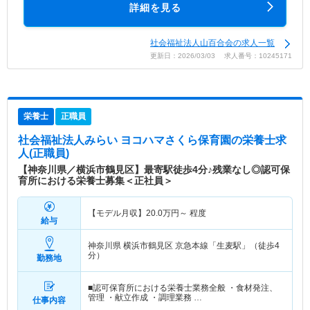
詳細を見る
社会福祉法人山百合会の求人一覧
更新日：2026/03/03 求人番号：10245171
栄養士
正職員
社会福祉法人みらい ヨコハマさくら保育園
の栄養士求
人(正職員)
【神奈川県／横浜市鶴見区】最寄駅徒歩4分♪残業なし◎認可保
育所における栄養士募集＜正社員＞
【モデル月収】
20.0
万円～
程度
給与
神奈川県 横浜市鶴見区
京急本線「生麦駅」（徒歩4
分）
勤務地
■認可保育所における栄養士業務全般 ・食材発注、
管理 ・献立作成 ・調理業務 …
仕事内容