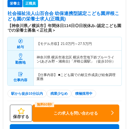
栄養士
正職員
社会福祉法人山百合会 幼保連携型認定こども園岸根こ
ども園
の栄養士求人(正職員)
【神奈川県／横浜市】年間休日114日◎日祝休み♪認定こども園
での栄養士募集＜正社員＞
【モデル月収】
21.0
万円～
27.5
万円
給与
神奈川県 横浜市港北区
横浜市営地下鉄ブルーライ
ン(あざみ野－湘南台)「岸根公園駅」（徒歩10分）
勤務地
【仕事内容】 ■こども園での献立作成及び給食調理
業務
仕事内容
駅から徒歩10分以内
残業少なめ
積極採用中
この求人を問い合わせる
保存する