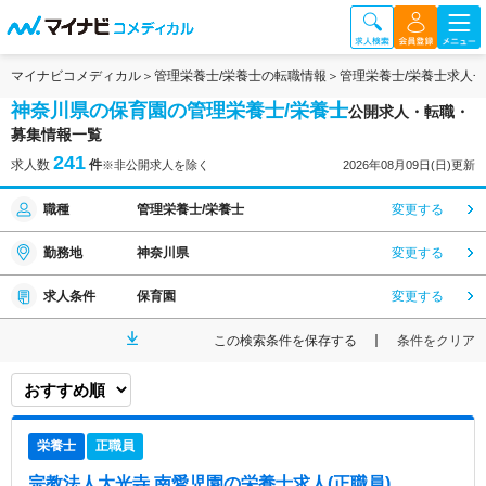
マイナビコメディカル
管理栄養士/栄養士の転職情報
管理栄養士/栄養士求人
神奈川県の保育園の管理栄養士/栄養士
公開求人・転職・
募集情報一覧
241
求人数
件
※非公開求人を除く
2026年08月09日(日)更新
職種
管理栄養士/栄養士
変更する
勤務地
神奈川県
変更する
求人条件
保育園
変更する
この検索条件を保存する
条件をクリア
栄養士
正職員
宗教法人大光寺 南愛児園
の栄養士求人(正職員)