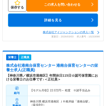
この求人を問い合わせる
保存する
詳細を見る
株式会社アイジャンクションの求人一覧
更新日：2026/03/03 求人番号：10233090
栄養士
正職員
株式会社港南台保育センター 港南台保育センター
の栄
養士求人(正職員)
【神奈川県／横浜市港南区】年間休日115日☆認可保育園にお
ける栄養士のお仕事です♪＜正社員＞
【モデル月収】
22.0
万円～
程度 ※諸手当込み
給与
神奈川県 横浜市港南区
ＪＲ根岸線「港南台駅」
（徒歩8分）
勤務地