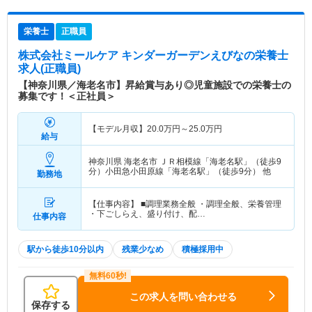
栄養士
正職員
株式会社ミールケア キンダーガーデンえびな
の栄養士
求人(正職員)
【神奈川県／海老名市】昇給賞与あり◎児童施設での栄養士の
募集です！＜正社員＞
【モデル月収】
20.0
万円～
25.0
万円
給与
神奈川県 海老名市
ＪＲ相模線「海老名駅」（徒歩9
分）小田急小田原線「海老名駅」（徒歩9分） 他
勤務地
【仕事内容】 ■調理業務全般 ・調理全般、栄養管理
・下ごしらえ、盛り付け、配…
仕事内容
駅から徒歩10分以内
残業少なめ
積極採用中
この求人を問い合わせる
保存する