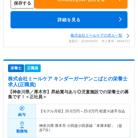
保存する
詳細を見る
株式会社ミールケアの求人一覧
更新日：2026/03/03 求人番号：9844717
栄養士
正職員
株式会社ミールケア キンダーガーデンこばと
の栄養士
求人(正職員)
【神奈川県／厚木市】昇給賞与あり◎児童施設での栄養士の募
集です！＜正社員＞
【モデル月収】
20.0
万円～
25.0
万円
程度※諸手当込
給与
神奈川県 厚木市
小田急小田原線「本厚木駅」（徒
歩7分）
勤務地