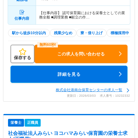
【仕事内容】 認可保育園における栄養士としての業
務全般 ■調理業務 ■献立の作…
仕事内容
駅から徒歩10分以内
残業少なめ
寮・借り上げ
積極採用中
この求人を問い合わせる
保存する
詳細を見る
株式会社港南台保育センターの求人一覧
更新日：2026/03/03 求人番号：10232332
栄養士
正職員
社会福祉法人みらい ヨコハマみらい保育園
の栄養士求