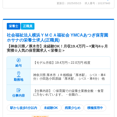
更新日：2025/05/15 求人番号：10137940
栄養士
正職員
社会福祉法人横浜ＹＭＣＡ福祉会 YMCAあつぎ保育園
ホサナ
の栄養士求人(正職員)
【神奈川県／厚木市】未経験OK！月収19.4万円～×賞与4ヶ月
実積☆人気の保育園求人＜栄養士＞
【モデル月収】
19.4
万円～
22.0
万円
程度
給与
神奈川県 厚木市
ＪＲ相模線「厚木駅」（バス・車4
分）小田急小田原線「厚木駅」（バス・車4分） 他
勤務地
【仕事内容】 ◇保育園での栄養士業務全般 ・食育
に力をいれています。 ・全園の…
仕事内容
駅から徒歩5分以内
未経験OK
残業少なめ
積極採用中