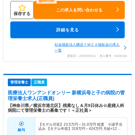
この求人を問い合わせる
保存する
詳細を見る
社会福祉法人横浜ＹＭＣＡ福祉会の求人
一覧
更新日：2025/05/14 求人番号：9104104
管理栄養士
正職員
医療法人ワンアンドオンリー 新横浜母と子の病院
の管
理栄養士求人(正職員)
【神奈川県／横浜市港北区】残業なし＆月9日休み☆産婦人科
病院にて管理栄養士の募集です！＜正社員＞
【モデル月収】
23.5
万円～
31.0
万円
程度 ※諸手当
込み 【モデル年収】
319
万円～
424
万円
月給×12ヶ
給与
月＋賞与2.00ヶ月想定