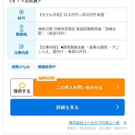
です！＜正社員＞
【モデル月収】
21.0
万円～
26.0
万円
程度
給与
神奈川県 川崎市宮前区
東急田園都市線「宮崎台
駅」（徒歩13分）
勤務地
【仕事内容】 ■調理業務全般 ・食事の調理 ・下ご
しらえ、盛付け ・食器の片付…
仕事内容
残業少なめ
積極採用中
この求人を問い合わせる
保存する
詳細を見る
株式会社ミールケアの求人一覧
更新日：2026/03/03 求人番号：9844771