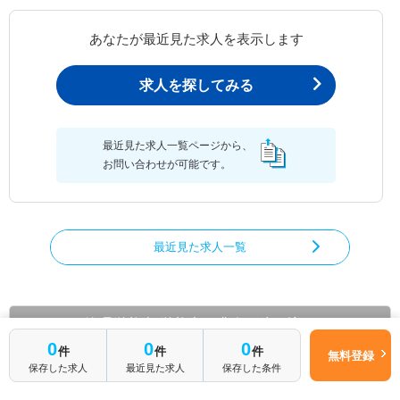
あなたが最近見た求人を表示します
求人を探してみる
最近見た求人一覧ページから、
お問い合わせが可能です。
最近見た求人一覧
管理栄養士/栄養士の求人を絞り込む
0
0
0
件
件
件
無料登録
都道府県から管理栄養士/栄養士の求人を探す
保存した求人
最近見た求人
保存した条件
北海道
青森県
岩手県