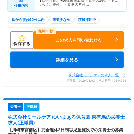
【仕事内容】 ■調理業務全般 ・食事の調理 ・下ご
しらえ、盛付け ・食器の片付…
仕事内容
駅から徒歩10分以内
残業少なめ
積極採用中
この求人を問い合わせる
保存する
詳細を見る
株式会社ミールケアの求人一覧
更新日：2026/03/03 求人番号：9844778
栄養士
正職員
株式会社ミールケア ゆいまぁる保育園 東有馬
の栄養士
求人(正職員)
【川崎市宮前区】完全週休2日制◎児童施設での栄養士の募集