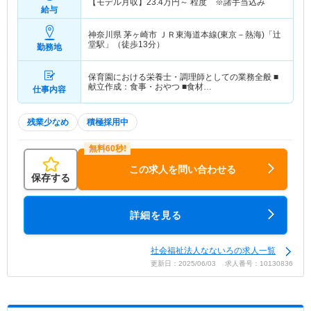
【モデル月収】
23.4
万円～
程度 ※諸手当込み
給与
神奈川県 茅ヶ崎市
ＪＲ東海道本線(東京－熱海)「辻
堂駅」（徒歩13分）
勤務地
保育園における栄養士・調理師としての業務全般 ■
献立作成：食事・おやつ ■食材…
仕事内容
残業少なめ
積極採用中
この求人を問い合わせる
保存する
詳細を見る
社会福祉法人なないろの求人一覧
更新日：2025/06/03 求人番号：10130836