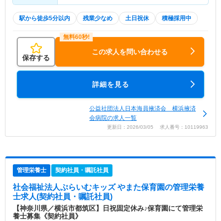
駅から徒歩5分以内
残業少なめ
土日祝休
積極採用中
この求人を問い合わせる
保存する
詳細を見る
公益社団法人日本海員掖済会 横浜掖済
会病院の求人一覧
更新日：2026/03/05 求人番号：10119963
管理栄養士
契約社員・嘱託社員
社会福祉法人ぷらいむキッズ やまた保育園
の管理栄養
士求人(契約社員・嘱託社員)
【神奈川県／横浜市都筑区】日祝固定休み♪保育園にて管理栄
養士募集《契約社員》