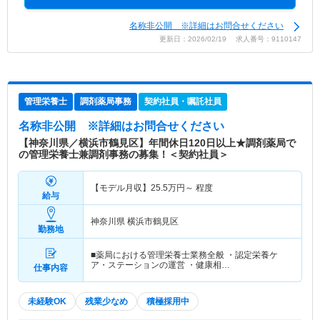
名称非公開 ※詳細はお問合せください
更新日：2026/02/19 求人番号：9110147
管理栄養士
調剤薬局事務
契約社員・嘱託社員
名称非公開
※詳細はお問合せください
【神奈川県／横浜市鶴見区】年間休日120日以上★調剤薬局で
の管理栄養士兼調剤事務の募集！＜契約社員＞
【モデル月収】
25.5
万円～
程度
給与
神奈川県 横浜市鶴見区
勤務地
■薬局における管理栄養士業務全般 ・認定栄養ケ
ア・ステーションの運営 ・健康相…
仕事内容
未経験OK
残業少なめ
積極採用中