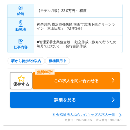
【モデル月収】
22.0
万円～
程度
給与
神奈川県 横浜市都筑区
横浜市営地下鉄グリーンラ
イン「東山田駅」（徒歩3分）
勤務地
■管理栄養士業務全般 ・献立作成（数名で行うため
毎月ではない） ・発行書類作成…
仕事内容
駅から徒歩5分以内
積極採用中
この求人を問い合わせる
保存する
詳細を見る
社会福祉法人ぷらいむキッズの求人一覧
更新日：2026/03/05 求人番号：9892370