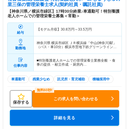
里三保
の管理栄養士求人(契約社員・嘱託社員)
【神奈川県／横浜市緑区】17時30分終業♪車通勤可！特別養護
老人ホームでの管理栄養士募集＜常勤＞
【モデル月収】
30.8
万円～
33.5
万円
給与
神奈川県 横浜市緑区
ＪＲ横浜線「中山(神奈川)駅」
（バス・車10分）横浜市営地下鉄グリーンライン
勤務地
「中山(神奈川)駅」（バス・車10分）
■特別養護老人ホームでの管理栄養士業務全般 ・食
事の提供 ・献立作成 ・厨房内…
仕事内容
車通勤可
残業少なめ
託児所・育児補助
積極採用中
この求人を問い合わせる
保存する
詳細を見る