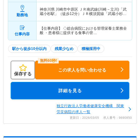
神奈川県 川崎市中原区
ＪＲ南武線(川崎－立川)「武
蔵小杉駅」（徒歩12分）ＪＲ横須賀線「武蔵小杉
勤務地
駅」（徒歩12分） 他
【仕事内容】 ◇総合病院における管理栄養士業務全
般 ・患者様に提供する食事の管…
仕事内容
駅から徒歩10分以内
残業少なめ
積極採用中
この求人を問い合わせる
保存する
詳細を見る
独立行政法人労働者健康安全機構 関東
労災病院の求人一覧
更新日：2026/03/05 求人番号：9690850