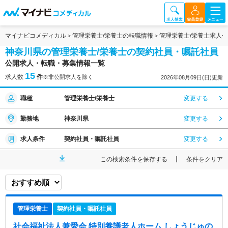
マイナビコメディカル
管理栄養士/栄養士の転職情報
管理栄養士/栄養士求人
神奈川県の管理栄養士/栄養士の契約社員・嘱託社員
公開求人・転職・募集情報一覧
15
求人数
件
※非公開求人を除く
2026年08月09日(日)更新
職種
管理栄養士/栄養士
変更する
勤務地
神奈川県
変更する
求人条件
契約社員・嘱託社員
変更する
この検索条件を保存する
条件をクリア
管理栄養士
契約社員・嘱託社員
社会福祉法人兼愛会 特別養護老人ホーム しょうじゅの