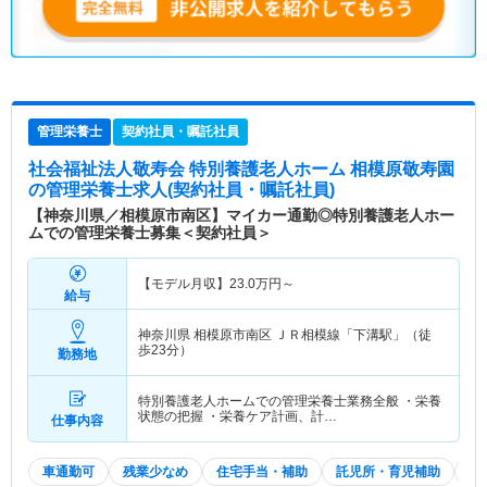
管理栄養士
契約社員・嘱託社員
社会福祉法人敬寿会 特別養護老人ホーム 相模原敬寿園
の管理栄養士求人(契約社員・嘱託社員)
【神奈川県／相模原市南区】マイカー通勤◎特別養護老人ホー
ムでの管理栄養士募集＜契約社員＞
【モデル月収】
23.0
万円～
給与
神奈川県 相模原市南区
ＪＲ相模線「下溝駅」（徒
歩23分）
勤務地
特別養護老人ホームでの管理栄養士業務全般 ・栄養
状態の把握 ・栄養ケア計画、計…
仕事内容
車通勤可
残業少なめ
住宅手当・補助
託児所・育児補助
積