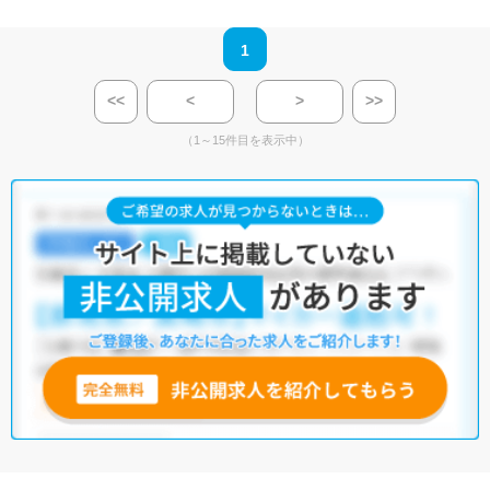
1
<<
<
>
>>
（1～15件目を表示中）