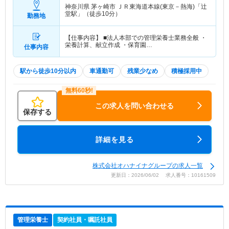
神奈川県 茅ヶ崎市
ＪＲ東海道本線(東京－熱海)「辻
堂駅」（徒歩10分）
勤務地
【仕事内容】 ■法人本部での管理栄養士業務全般 ・
栄養計算、献立作成 ・保育園…
仕事内容
駅から徒歩10分以内
車通勤可
残業少なめ
積極採用中
この求人を問い合わせる
保存する
詳細を見る
株式会社オハナイナグループの求人一覧
更新日：2026/06/02 求人番号：10161509
管理栄養士
契約社員・嘱託社員