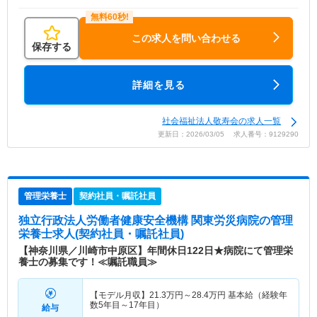
この求人を問い合わせる
保存する
詳細を見る
社会福祉法人敬寿会の求人一覧
更新日：2026/03/05 求人番号：9129290
管理栄養士
契約社員・嘱託社員
独立行政法人労働者健康安全機構 関東労災病院
の管理
栄養士求人(契約社員・嘱託社員)
【神奈川県／川崎市中原区】年間休日122日★病院にて管理栄
養士の募集です！≪嘱託職員≫
【モデル月収】
21.3
万円～
28.4
万円
基本給（経験年
数5年目～17年目）
給与