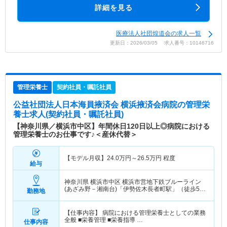
詳細を見る
医療法人社団煌道会の求人一覧
更新日：2026/03/05 求人番号：10146716
管理栄養士
契約社員・嘱託社員
公益社団法人日本海員掖済会 横浜掖済会病院
の管理栄
養士求人(契約社員・嘱託社員)
【神奈川県／横浜市中区】年間休日120日以上◎病院における
管理栄養士のお仕事です♪＜産休代替＞
【モデル月収】
24.0
万円～
26.5
万円
程度
給与
神奈川県 横浜市中区
横浜市営地下鉄ブルーライン
(あざみ野－湘南台)「伊勢佐木長者町駅」（徒歩5
勤務地
分）
【仕事内容】 病院における管理栄養士としての業務
全般 ■栄養管理 ■栄養指導 …
仕事内容