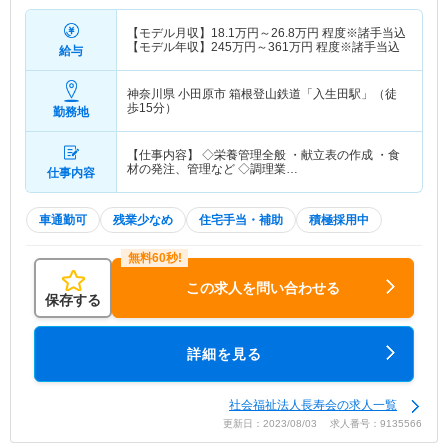
【モデル月収】
18.1
万円～
26.8
万円
程度※諸手当込
【モデル年収】
245
万円～
361
万円
程度※諸手当込
給与
神奈川県 小田原市
箱根登山鉄道「入生田駅」（徒
歩15分）
勤務地
【仕事内容】 ◇栄養管理全般 ・献立表の作成 ・食
材の発注、管理など ◇調理業…
仕事内容
車通勤可
残業少なめ
住宅手当・補助
積極採用中
この求人を問い合わせる
保存する
詳細を見る
社会福祉法人長寿会の求人一覧
更新日：2023/08/03 求人番号：9135566