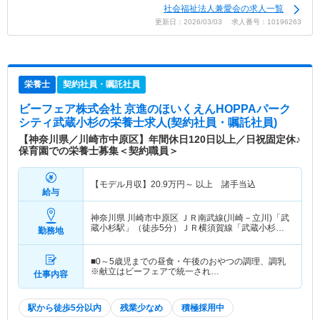
社会福祉法人兼愛会の求人一覧
更新日：2026/03/03 求人番号：10196263
栄養士
契約社員・嘱託社員
ビーフェア株式会社 京進のほいくえんHOPPAパーク
シティ武蔵小杉
の栄養士求人(契約社員・嘱託社員)
【神奈川県／川崎市中原区】年間休日120日以上／日祝固定休♪
保育園での栄養士募集＜契約職員＞
【モデル月収】
20.9
万円～
以上 諸手当込
給与
神奈川県 川崎市中原区
ＪＲ南武線(川崎－立川)「武
蔵小杉駅」（徒歩5分）ＪＲ横須賀線「武蔵小杉
勤務地
駅」（徒歩5分） 他
■0～5歳児までの昼食・午後のおやつの調理、調乳
※献立はビーフェアで統一され…
仕事内容
駅から徒歩5分以内
残業少なめ
積極採用中