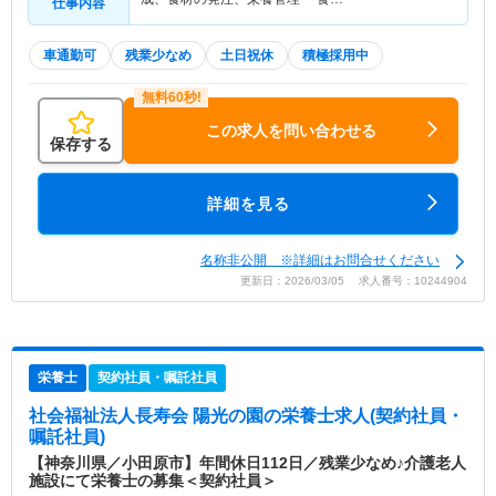
仕事内容
車通勤可
残業少なめ
土日祝休
積極採用中
この求人を問い合わせる
保存する
詳細を見る
名称非公開 ※詳細はお問合せください
更新日：2026/03/05 求人番号：10244904
栄養士
契約社員・嘱託社員
社会福祉法人長寿会 陽光の園
の栄養士求人(契約社員・
嘱託社員)
【神奈川県／小田原市】年間休日112日／残業少なめ♪介護老人
施設にて栄養士の募集＜契約社員＞