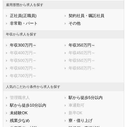
福岡県
佐賀県
長崎県
雇用形態から求人を探す
熊本県
大分県
宮崎県
正社員(正職員)
契約社員・嘱託社員
鹿児島県
沖縄県
非常勤・パート
その他
年収から求人を探す
年収300万円～
年収350万円～
年収400万円～
年収450万円～
年収500万円～
年収550万円～
年収600万円～
年収650万円～
年収700万円～
人気のこだわり条件から求人を探す
管理職求人
駅から徒歩5分以内
駅から徒歩10分以内
車通勤可
未経験OK
新卒OK
残業少なめ
寮・借り上げ