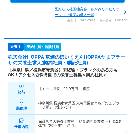
医療法人社団哺育会 さがみリハビリテ
ーション病院の求人一覧
更新日：2026/05/01 求人番号：9133958
栄養士
契約社員・嘱託社員
株式会社HOPPA 京進のほいくえんHOPPAたまプラー
ザ
の栄養士求人(契約社員・嘱託社員)
【神奈川県／横浜市青葉区】未経験・ブランクのある方も
OK！アクセス◎保育園での栄養士募集＜契約社員＞
【モデル月収】
20.9
万円～
程度
給与
神奈川県 横浜市青葉区
東急田園都市線「たまプラ
ーザ駅」（徒歩2分）
勤務地
保育園での栄養士業務 ・給食調理員業務 ※社員2名
体制（2022年1月時点） …
仕事内容