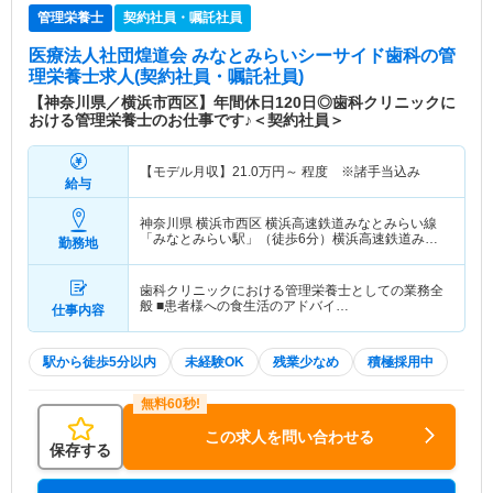
管理栄養士
契約社員・嘱託社員
医療法人社団煌道会 みなとみらいシーサイド歯科
の管
理栄養士求人(契約社員・嘱託社員)
【神奈川県／横浜市西区】年間休日120日◎歯科クリニックに
おける管理栄養士のお仕事です♪＜契約社員＞
【モデル月収】
21.0
万円～
程度 ※諸手当込み
給与
神奈川県 横浜市西区
横浜高速鉄道みなとみらい線
「みなとみらい駅」（徒歩6分）横浜高速鉄道みな
勤務地
とみらい線「新高島駅」（徒歩5分）
歯科クリニックにおける管理栄養士としての業務全
般 ■患者様への食生活のアドバイ…
仕事内容
駅から徒歩5分以内
未経験OK
残業少なめ
積極採用中
この求人を問い合わせる
保存する