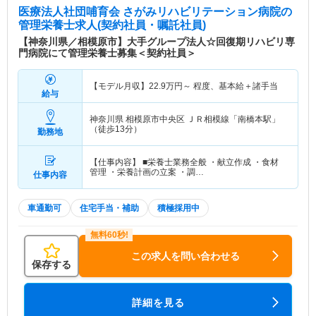
医療法人社団哺育会 さがみリハビリテーション病院
の
管理栄養士求人(契約社員・嘱託社員)
【神奈川県／相模原市】大手グループ法人☆回復期リハビリ専
門病院にて管理栄養士募集＜契約社員＞
【モデル月収】
22.9
万円～
程度、基本給＋諸手当
給与
神奈川県 相模原市中央区
ＪＲ相模線「南橋本駅」
（徒歩13分）
勤務地
【仕事内容】 ■栄養士業務全般 ・献立作成 ・食材
管理 ・栄養計画の立案 ・調…
仕事内容
車通勤可
住宅手当・補助
積極採用中
この求人を問い合わせる
保存する
詳細を見る