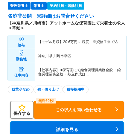
管理栄養士
栄養士
契約社員・嘱託社員
名称非公開
※詳細はお問合せください
【神奈川県／川崎市】アットホームな保育園にて栄養士の求人
＜常勤＞
【モデル月収】
20.6
万円～
程度 ※資格手当て込
給与
神奈川県 川崎市幸区
勤務地
【仕事内容】 ■保育園にて給食調理員業務全般 ・給
食調理業務全般 ・献立作成は…
仕事内容
残業少なめ
寮・借り上げ
積極採用中
この求人を問い合わせる
保存する
詳細を見る