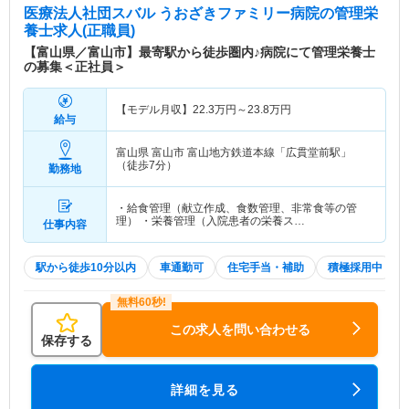
医療法人社団スバル うおざきファミリー病院
の管理栄
養士求人(正職員)
【富山県／富山市】最寄駅から徒歩圏内♪病院にて管理栄養士
の募集＜正社員＞
【モデル月収】
22.3
万円～
23.8
万円
給与
富山県 富山市
富山地方鉄道本線「広貫堂前駅」
（徒歩7分）
勤務地
・給食管理（献立作成、食数管理、非常食等の管
理） ・栄養管理（入院患者の栄養ス…
仕事内容
駅から徒歩10分以内
車通勤可
住宅手当・補助
積極採用中
この求人を問い合わせる
保存する
詳細を見る