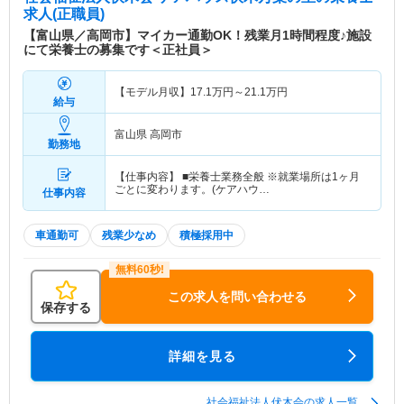
求人(正職員)
【富山県／高岡市】マイカー通勤OK！残業月1時間程度♪施設
にて栄養士の募集です＜正社員＞
【モデル月収】
17.1
万円～
21.1
万円
給与
富山県 高岡市
勤務地
【仕事内容】 ■栄養士業務全般 ※就業場所は1ヶ月
ごとに変わります。(ケアハウ…
仕事内容
車通勤可
残業少なめ
積極採用中
この求人を問い合わせる
保存する
詳細を見る
社会福祉法人伏木会の求人一覧