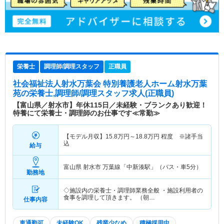
栄養士
調理師/調理スタッフ
正職員
社会福祉法人射水万葉会 特別養護老人ホーム射水万葉
苑
の栄養士,調理師/調理スタッフ求人(正職員)
【富山県／射水市】年休115日／未経験・ブランクあり歓迎！
特養にて栄養士・調理師のお仕事です≪常勤≫
【モデル月収】
15.8
万円～
18.8
万円
程度 ※諸手当
込
給与
富山県 射水市
万葉線「中新湊駅」（バス・車5分）
勤務地
◇施設内の栄養士・調理師業務全般 ・施設利用者の
食事を調理して頂きます。 （朝…
仕事内容
車通勤可
未経験OK
残業少なめ
積極採用中