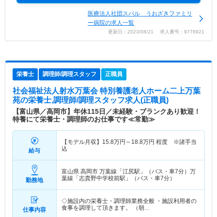
医療法人社団スバル うおざきファミリ
ー病院の求人一覧
更新日：2023/08/21 求人番号：9778921
栄養士
調理師/調理スタッフ
正職員
社会福祉法人射水万葉会 特別養護老人ホーム二上万葉
苑
の栄養士,調理師/調理スタッフ求人(正職員)
【富山県／高岡市】年休115日／未経験・ブランクあり歓迎！
特養にて栄養士・調理師のお仕事です≪常勤≫
【モデル月収】
15.8
万円～
18.8
万円
程度 ※諸手当
込
給与
富山県 高岡市
万葉線「江尻駅」（バス・車7分）万
葉線「志貴野中学校前駅」（バス・車7分）
勤務地
◇施設内の栄養士・調理師業務全般 ・施設利用者の
食事を調理して頂きます。 （朝…
仕事内容