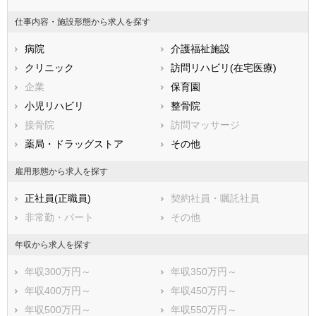
山梨県
長野県
富山県
仕事内容・施設形態から求人を探す
石川県
福井県
岐阜県
静岡県
病院
愛知県
介護福祉施設
三重県
滋賀県
クリニック
京都府
訪問リハビリ(在宅医療)
大阪府
兵庫県
企業
奈良県
保育園
和歌山県
鳥取県
小児リハビリ
島根県
整骨院
岡山県
広島県
接骨院
山口県
訪問マッサージ
徳島県
香川県
薬局・ドラッグストア
愛媛県
その他
高知県
福岡県
佐賀県
長崎県
雇用形態から求人を探す
熊本県
大分県
宮崎県
正社員(正職員)
契約社員・嘱託社員
鹿児島県
沖縄県
非常勤・パート
その他
年収から求人を探す
年収300万円～
年収350万円～
年収400万円～
年収450万円～
年収500万円～
年収550万円～