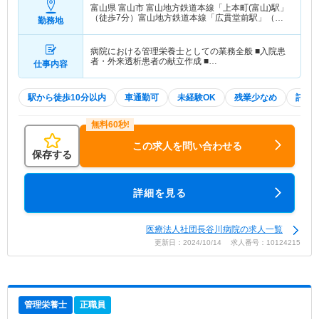
富山県 富山市
富山地方鉄道本線「上本町(富山)駅」
（徒歩7分）富山地方鉄道本線「広貫堂前駅」（徒
勤務地
歩7分）
病院における管理栄養士としての業務全般 ■入院患
者・外来透析患者の献立作成 ■…
仕事内容
駅から徒歩10分以内
車通勤可
未経験OK
残業少なめ
託児
この求人を問い合わせる
保存する
詳細を見る
医療法人社団長谷川病院の求人一覧
更新日：2024/10/14 求人番号：10124215
管理栄養士
正職員