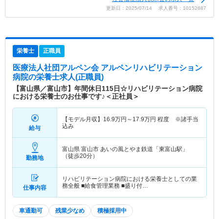
更新日：2025/07/14 求人番号：10152887
栄養士
正職員
医療法人社団アルペン会 アルペンリハビリテーション
病院
の栄養士求人(正職員)
【富山県／富山市】年間休日115日☆リハビリテーション病院
における栄養士のお仕事です♪＜正社員＞
【モデル月収】
16.9
万円～
17.9
万円
程度 ※諸手当
込み
給与
富山県 富山市
あいの風とやま鉄道「東富山駅」
（徒歩20分）
勤務地
リハビリテーション病院における栄養士としての業
務全般 ■給食管理業務 ■盛り付…
仕事内容
車通勤可
残業少なめ
積極採用中