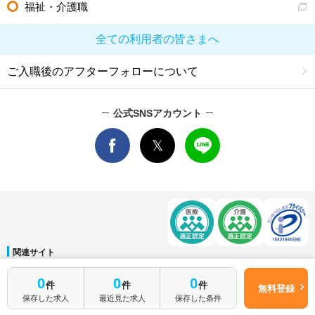
福祉・介護職
全ての利用者の皆さまへ
ご入職後のアフターフォローについて
公式SNSアカウント
関連サイト
マイナビDOCTOR
│
マイナビ看護師
│
マイナビ薬剤師
│
マイナビ保育士
0
0
0
件
件
件
運営会社
無料登録
保存した求人
最近見た求人
保存した条件
会社概要
│
ご利用規約
│
個人情報保護方針
│
サイトマップ
│
お問い合わせ