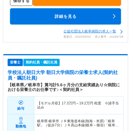
保存する
詳細を見る
公益社団法人岐阜病院の求人一覧
更新日：2025/05/02 求人番号：10160739
栄養士
契約社員・嘱託社員
学校法人朝日大学 朝日大学病院
の栄養士求人(契約社
員・嘱託社員)
【岐阜県／岐阜市】賞与計5.6ヶ月分の支給実績あり☆病院に
おける栄養士のお仕事です♪＜契約社員＞
【モデル月収】
17.3
万円～
19.2
万円
程度 ※諸手当
込み
給与
岐阜県 岐阜市
ＪＲ東海道本線(熱海－米原)「岐阜
駅」（徒歩7分）ＪＲ高山本線(岐阜－猪谷)「岐阜
勤務地
駅」（徒歩7分）