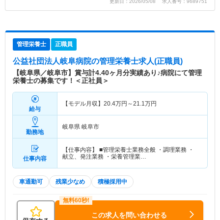
更新日：2026/05/08 求人番号：9689751
管理栄養士
正職員
公益社団法人岐阜病院
の管理栄養士求人(正職員)
【岐阜県／岐阜市】賞与計4.40ヶ月分実績あり♪病院にて管理
栄養士の募集です！＜正社員＞
【モデル月収】
20.4
万円～
21.1
万円
給与
岐阜県 岐阜市
勤務地
【仕事内容】 ■管理栄養士業務全般 ・調理業務 ・
献立、発注業務 ・栄養管理業…
仕事内容
車通勤可
残業少なめ
積極採用中
この求人を問い合わせる