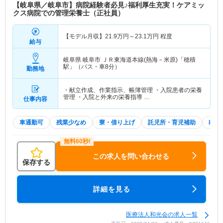
【岐阜県／岐阜市】病院経験者必見♪福利厚生充実！ケアミッ
クス病院での管理栄養士（正社員）
【モデル月収】
21.9
万円～
23.1
万円
程度
給与
岐阜県 岐阜市
ＪＲ東海道本線(熱海－米原)「穂積
駅」（バス・車8分）
勤務地
・献立作成、作業指示、帳簿管理 ・入院患者の栄養
管理 ・入院と外来の栄養指導 …
仕事内容
車通勤可
残業少なめ
寮・借り上げ
託児所・育児補助
積極
この求人を問い合わせる
保存する
詳細を見る
医療法人和光会の求人一覧