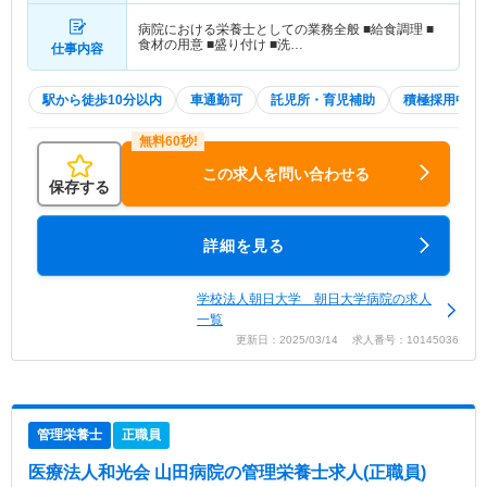
病院における栄養士としての業務全般 ■給食調理 ■
食材の用意 ■盛り付け ■洗…
仕事内容
駅から徒歩10分以内
車通勤可
託児所・育児補助
積極採用中
この求人を問い合わせる
保存する
詳細を見る
学校法人朝日大学 朝日大学病院の求人
一覧
更新日：2025/03/14 求人番号：10145036
管理栄養士
正職員
医療法人和光会 山田病院
の管理栄養士求人(正職員)