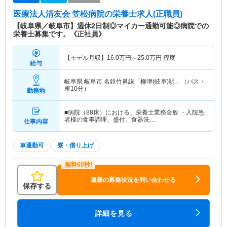
医療法人清友会 笠松病院
の栄養士求人(正職員)
【岐阜県／岐阜市】週休2日制◎マイカー通勤可能◎病院での
栄養士募集です。《正社員》
【モデル月収】
16.0
万円～
25.0
万円
程度
給与
岐阜県 岐阜市
名鉄竹鼻線「柳津(岐阜)駅」（バス・
車10分）
勤務地
■病院（88床）における、栄養士業務全般 ・入院患
者様の食事調理、盛付、食器洗…
仕事内容
車通勤可
寮・借り上げ
最新の募集状況を問い合わせる
保存する
詳細を見る