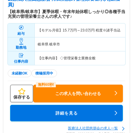
員)
【岐阜県/岐阜市】夏季休暇・年末年始休暇しっかり◎各種手当
充実の管理栄養士さんの求人です♪
【モデル月収】
15.7
万円～
23.0
万円
程度※諸手当込
給与
岐阜県 岐阜市
勤務地
【仕事内容】 ◇管理栄養士業務全般
仕事内容
未経験OK
積極採用中
この求人を問い合わせる
保存する
詳細を見る
医療法人社団慈朋会の求人一覧