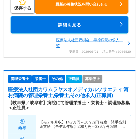
最新の募集状況を問い合わせる
保存する
詳細を見る
医療法人社団双樹会 早徳病院の求人一
覧
更新日：2026/05/01 求人番号：9086520
管理栄養士
栄養士
その他
正職員
募集停止
医療法人社団カワムラヤスオメディカルソサエティ 河
村病院
の管理栄養士,栄養士,その他求人(正職員)
【岐阜県／岐阜市】病院にて管理栄養士・栄養士・調理師募集
＜正社員＞
【モデル月収】
14.7
万円～
16.9
万円
程度 諸手当別
途支給 【モデル年収】
208
万円～
239
万円
程度 賞
給与
与込・諸手当別途支給