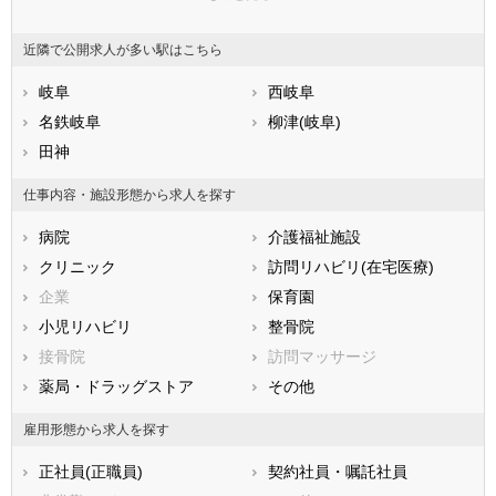
東京都
神奈川県
新潟県
山梨県
長野県
富山県
近隣で公開求人が多い駅はこちら
石川県
福井県
岐阜県
静岡県
岐阜
愛知県
西岐阜
三重県
滋賀県
名鉄岐阜
京都府
柳津(岐阜)
大阪府
兵庫県
田神
奈良県
和歌山県
鳥取県
島根県
岡山県
仕事内容・施設形態から求人を探す
広島県
山口県
徳島県
病院
介護福祉施設
香川県
愛媛県
高知県
クリニック
訪問リハビリ(在宅医療)
福岡県
佐賀県
長崎県
企業
保育園
熊本県
大分県
宮崎県
小児リハビリ
整骨院
鹿児島県
沖縄県
接骨院
訪問マッサージ
薬局・ドラッグストア
その他
雇用形態から求人を探す
正社員(正職員)
契約社員・嘱託社員