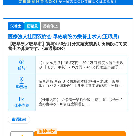
栄養士
正職員
募集停止
医療法人社団双樹会 早徳病院
の栄養士求人(正職員)
【岐阜県／岐阜市】賞与4.50か月分支給実績あり★病院にて栄
養士の募集です♪〈車通勤OK〉
【モデル月収】
18.8
万円～
20.4
万円
程度※諸手当込
み 【モデル年収】
295
万円～
321
万円
程度※諸手当
給与
込み
岐阜県 岐阜市
ＪＲ東海道本線(熱海－米原)「岐阜
駅」（バス・車6分）ＪＲ東海道本線(熱海－米原)
勤務地
「西岐阜駅」（バス・車7分） 他
【仕事内容】 ◇栄養士業務全般 ・朝、昼、夕食の3
度の食事を100食程度調理し…
仕事内容
車通勤可