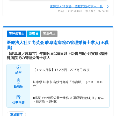
医療法人清友会 笠松病院の求人一覧
更新日：2025/04/23 求人番号：9774800
管理栄養士
正職員
募集停止
医療法人社団尚英会 岐阜南病院
の管理栄養士求人(正職
員)
【岐阜県／岐阜市】年間休日120日以上◎賞与5か月実績♪精神
科病院での管理栄養士求人
【モデル月収】
17.2
万円～
27.6
万円
程度
給与
岐阜県 岐阜市
名鉄竹鼻線「南宿駅」（バス・車10
分）
勤務地
■病院での管理栄養士業務 ※調理業務はありません
＜病床数＞194床
仕事内容
車通勤可