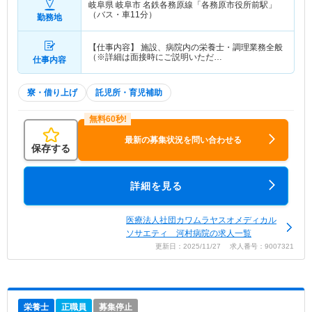
岐阜県 岐阜市
名鉄各務原線「各務原市役所前駅」
（バス・車11分）
勤務地
【仕事内容】 施設、病院内の栄養士・調理業務全般
（※詳細は面接時にご説明いただ…
仕事内容
寮・借り上げ
託児所・育児補助
最新の募集状況を問い合わせる
保存する
詳細を見る
医療法人社団カワムラヤスオメディカル
ソサエティ 河村病院の求人一覧
更新日：2025/11/27 求人番号：9007321
栄養士
正職員
募集停止