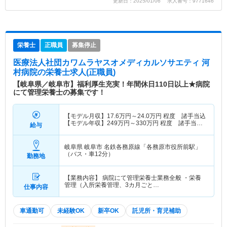
更新日：2025/01/06 求人番号：9771646
栄養士
正職員
募集停止
医療法人社団カワムラヤスオメディカルソサエティ 河
村病院
の栄養士求人(正職員)
【岐阜県／岐阜市】福利厚生充実！年間休日110日以上★病院
にて管理栄養士の募集です！
【モデル月収】
17.6
万円～
24.0
万円
程度 諸手当込
【モデル年収】
249
万円～
330
万円
程度 諸手当・
給与
賞与込
岐阜県 岐阜市
名鉄各務原線「各務原市役所前駅」
（バス・車12分）
勤務地
【業務内容】 病院にて管理栄養士業務全般 ・栄養
管理（入所栄養管理、3カ月ごと…
仕事内容
車通勤可
未経験OK
新卒OK
託児所・育児補助