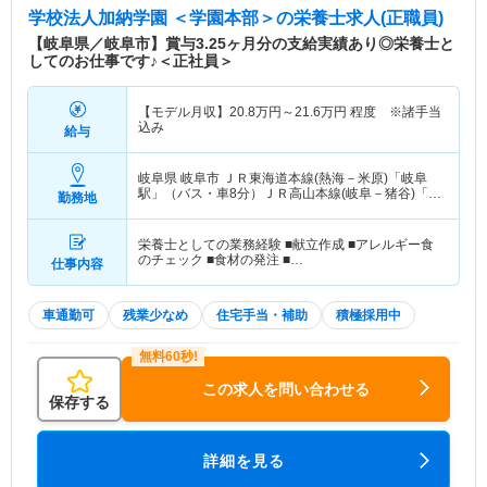
学校法人加納学園 ＜学園本部＞
の栄養士求人(正職員)
【岐阜県／岐阜市】賞与3.25ヶ月分の支給実績あり◎栄養士と
してのお仕事です♪＜正社員＞
【モデル月収】
20.8
万円～
21.6
万円
程度 ※諸手当
込み
給与
岐阜県 岐阜市
ＪＲ東海道本線(熱海－米原)「岐阜
駅」（バス・車8分）ＪＲ高山本線(岐阜－猪谷)「岐
勤務地
阜駅」（バス・車8分）
栄養士としての業務経験 ■献立作成 ■アレルギー食
のチェック ■食材の発注 ■…
仕事内容
車通勤可
残業少なめ
住宅手当・補助
積極採用中
この求人を問い合わせる
保存する
詳細を見る