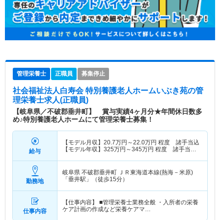
管理栄養士
正職員
募集停止
社会福祉法人白寿会 特別養護老人ホームいぶき苑
の管
理栄養士求人(正職員)
【岐阜県／不破郡垂井町】 賞与実績4ヶ月分★年間休日数多
め♪特別養護老人ホームにて管理栄養士募集！
【モデル月収】
20.7
万円～
22.0
万円
程度 諸手当込
【モデル年収】
325
万円～
345
万円
程度 諸手当・
給与
賞与込
岐阜県 不破郡垂井町
ＪＲ東海道本線(熱海－米原)
「垂井駅」（徒歩15分）
勤務地
【仕事内容】 ■管理栄養士業務全般 ・入所者の栄養
ケア計画の作成など栄養ケアマ…
仕事内容