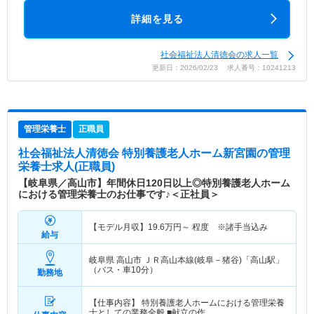
詳細を見る
社会福祉法人清徳会の求人一覧
更新日：2026/02/23 求人番号：10241213
管理栄養士
正職員
社会福祉法人清徳会 特別養護老人ホーム新宮園
の管理
栄養士求人(正職員)
【岐阜県／高山市】年間休日120日以上◎特別養護老人ホーム
における管理栄養士のお仕事です♪＜正社員＞
【モデル月収】
19.6
万円～
程度 ※諸手当込み
給与
岐阜県 高山市
ＪＲ高山本線(岐阜－猪谷)「高山駅」
（バス・車10分）
勤務地
【仕事内容】 特別養護老人ホームにおける管理栄養
士としての業務全般 ■献立の作…