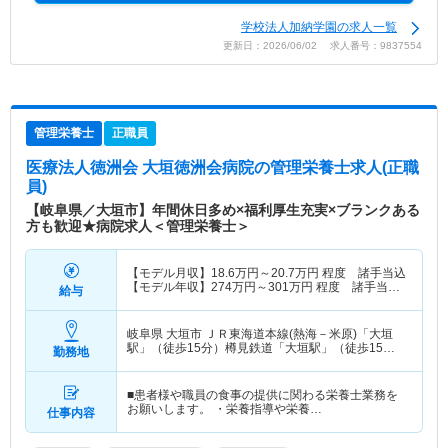
学校法人加納学園の求人一覧
更新日：2026/06/02 求人番号：9837554
管理栄養士
正職員
医療法人徳洲会 大垣徳洲会病院
の管理栄養士求人(正職
員)
【岐阜県／大垣市】年間休日多め×福利厚生充実×ブランクある
方も歓迎★病院求人＜管理栄養士＞
【モデル月収】
18.6
万円～
20.7
万円
程度 諸手当込
【モデル年収】
274
万円～
301
万円
程度 諸手当・
給与
賞与込
岐阜県 大垣市
ＪＲ東海道本線(熱海－米原)「大垣
駅」（徒歩15分）樽見鉄道「大垣駅」（徒歩15
勤務地
分） 他
■患者様や職員の食事の提供に関わる栄養士業務を
お願いします。 ・栄養指導や栄養…
仕事内容