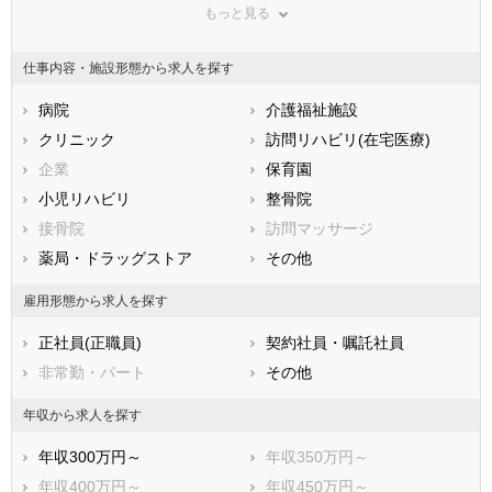
もっと見る
東京都
神奈川県
新潟県
山梨県
長野県
富山県
仕事内容・施設形態から求人を探す
石川県
福井県
岐阜県
静岡県
病院
愛知県
介護福祉施設
三重県
滋賀県
クリニック
京都府
訪問リハビリ(在宅医療)
大阪府
兵庫県
企業
奈良県
保育園
和歌山県
鳥取県
小児リハビリ
島根県
整骨院
岡山県
広島県
接骨院
山口県
訪問マッサージ
徳島県
香川県
薬局・ドラッグストア
愛媛県
その他
高知県
福岡県
佐賀県
長崎県
雇用形態から求人を探す
熊本県
大分県
宮崎県
正社員(正職員)
契約社員・嘱託社員
鹿児島県
沖縄県
非常勤・パート
その他
年収から求人を探す
年収300万円～
年収350万円～
年収400万円～
年収450万円～