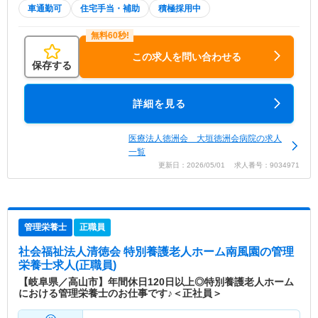
車通勤可
住宅手当・補助
積極採用中
この求人を問い合わせる
保存する
詳細を見る
医療法人徳洲会 大垣徳洲会病院の求人
一覧
更新日：2026/05/01 求人番号：9034971
管理栄養士
正職員
社会福祉法人清徳会 特別養護老人ホーム南風園
の管理
栄養士求人(正職員)
【岐阜県／高山市】年間休日120日以上◎特別養護老人ホーム
における管理栄養士のお仕事です♪＜正社員＞