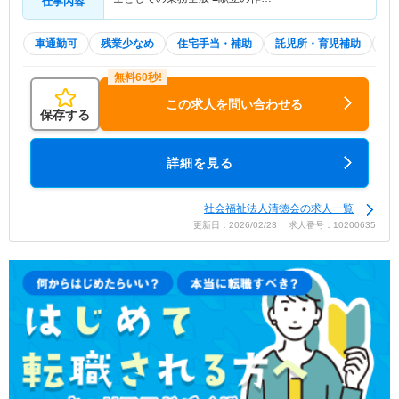
仕事内容
車通勤可
残業少なめ
住宅手当・補助
託児所・育児補助
積
この求人を問い合わせる
保存する
詳細を見る
社会福祉法人清徳会の求人一覧
更新日：2026/02/23 求人番号：10200635