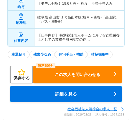
【モデル月収】
19.6
万円～
程度 ※諸手当込み
給与
岐阜県 高山市
ＪＲ高山本線(岐阜－猪谷)「高山駅」
（バス・車9分）
勤務地
【仕事内容】 特別養護老人ホームにおける管理栄養
士としての業務全般 ■献立の作…
仕事内容
車通勤可
残業少なめ
住宅手当・補助
積極採用中
この求人を問い合わせる
保存する
詳細を見る
社会福祉法人清徳会の求人一覧
更新日：2026/02/23 求人番号：10241218