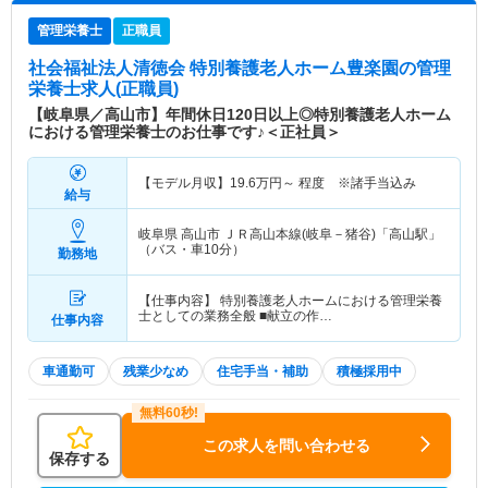
管理栄養士
正職員
社会福祉法人清徳会 特別養護老人ホーム豊楽園
の管理
栄養士求人(正職員)
【岐阜県／高山市】年間休日120日以上◎特別養護老人ホーム
における管理栄養士のお仕事です♪＜正社員＞
【モデル月収】
19.6
万円～
程度 ※諸手当込み
給与
岐阜県 高山市
ＪＲ高山本線(岐阜－猪谷)「高山駅」
（バス・車10分）
勤務地
【仕事内容】 特別養護老人ホームにおける管理栄養
士としての業務全般 ■献立の作…
仕事内容
車通勤可
残業少なめ
住宅手当・補助
積極採用中
この求人を問い合わせる
保存する