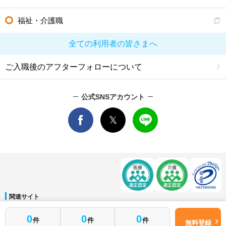
福祉・介護職
全ての利用者の皆さまへ
ご入職後のアフターフォローについて
公式SNSアカウント
関連サイト
マイナビDOCTOR
│
マイナビ看護師
│
マイナビ薬剤師
│
マイナビ保育士
0
0
0
件
件
件
運営会社
無料登録