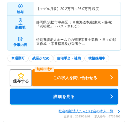
【モデル月収】
20.2
万円～
26.0
万円
程度
給与
静岡県 浜松市中央区
ＪＲ東海道本線(東京－熱海)
「浜松駅」（バス・車10分）
勤務地
特別養護老人ホームでの管理栄養士業務 ・日々の献
立作成 ・栄養指導及び栄養ケ…
仕事内容
車通勤可
残業少なめ
住宅手当・補助
積極採用中
この求人を問い合わせる
保存する
詳細を見る
社会福祉法人たんぽぽ会の求人一覧
更新日：2025/01/08 求人番号：9739492