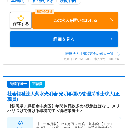
車通勤可
寮・借り上げ
積極採用中
この求人を問い合わせる
保存する
詳細を見る
医療法人社団和恵会の求人一覧
更新日：2025/06/03 求人番号：9836260
管理栄養士
正職員
社会福祉法人菊水光明会 光明学園
の管理栄養士求人(正
職員)
【静岡県／浜松市中央区】年間休日数多め×残業ほぼなし♪メリ
ハリつけて働ける環境です＜管理栄養士＞
【モデル月収】
15.0
万円～
程度 基本給 【モデル