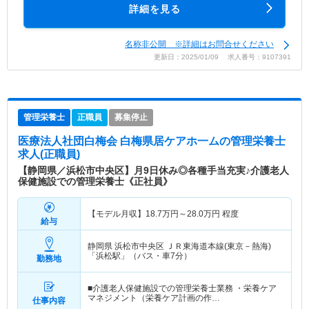
詳細を見る
名称非公開 ※詳細はお問合せください
更新日：2025/01/09 求人番号：9107391
管理栄養士
正職員
募集停止
医療法人社団白梅会 白梅県居ケアホ一ム
の管理栄養士
求人(正職員)
【静岡県／浜松市中央区】月9日休み◎各種手当充実♪介護老人
保健施設での管理栄養士《正社員》
【モデル月収】
18.7
万円～
28.0
万円
程度
給与
静岡県 浜松市中央区
ＪＲ東海道本線(東京－熱海)
「浜松駅」（バス・車7分）
勤務地
■介護老人保健施設での管理栄養士業務 ・栄養ケア
マネジメント（栄養ケア計画の作…
仕事内容