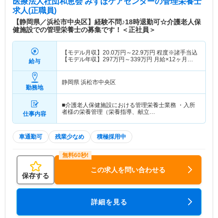
医療法人社団和恵会 みずほケアセンター
の管理栄養士
求人(正職員)
【静岡県／浜松市中央区】経験不問♪18時退勤可☆介護老人保
健施設での管理栄養士の募集です！＜正社員＞
【モデル月収】
20.0
万円～
22.9
万円
程度※諸手当込
【モデル年収】
297
万円～
339
万円
月給×12ヶ月＋
給与
賞与3.50ヶ月想定
静岡県 浜松市中央区
勤務地
■介護老人保健施設における管理栄養士業務 ・入所
者様の栄養管理（栄養指導、献立…
仕事内容
車通勤可
残業少なめ
積極採用中
この求人を問い合わせる
保存する
詳細を見る