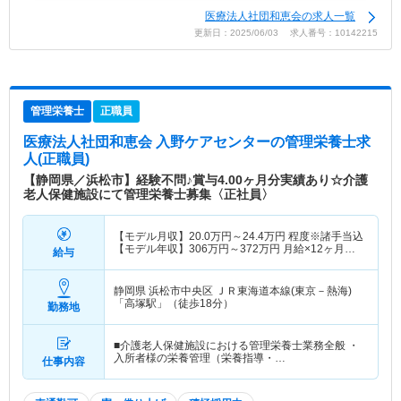
医療法人社団和恵会の求人一覧
更新日：2025/06/03 求人番号：10142215
管理栄養士
正職員
医療法人社団和恵会 入野ケアセンター
の管理栄養士求
人(正職員)
【静岡県／浜松市】経験不問♪賞与4.00ヶ月分実績あり☆介護
老人保健施設にて管理栄養士募集〈正社員〉
【モデル月収】
20.0
万円～
24.4
万円
程度※諸手当込
【モデル年収】
306
万円～
372
万円
月給×12ヶ月＋
給与
賞与4.00ヶ月想定
静岡県 浜松市中央区
ＪＲ東海道本線(東京－熱海)
「高塚駅」（徒歩18分）
勤務地
■介護老人保健施設における管理栄養士業務全般 ・
入所者様の栄養管理（栄養指導・…
仕事内容