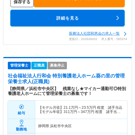
保存する
詳細を見る
医療法人社団和恵会の求人一覧
更新日：2026/06/02 求人番号：585374
管理栄養士
正職員
募集停止
社会福祉法人行和会 特別養護老人ホーム葵の里
の管理
栄養士求人(正職員)
【静岡県／浜松市中央区】 残業なし★マイカー通勤可◎特別
養護老人ホームにて管理栄養士の募集です！
【モデル月収】
21.1
万円～
23.5
万円
程度 諸手当込
【モデル年収】
311
万円～
347
万円
程度 諸手当・
給与
賞与込
静岡県 浜松市中央区
勤務地