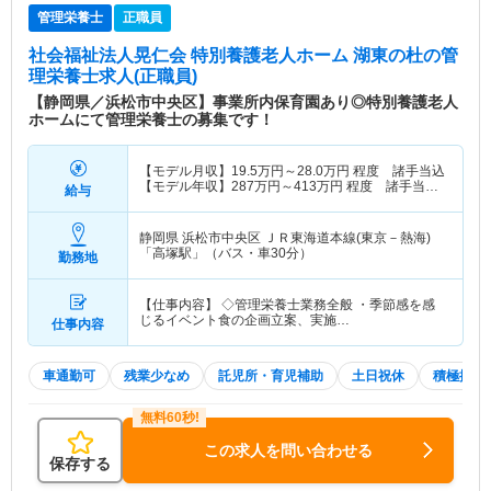
管理栄養士
正職員
社会福祉法人晃仁会 特別養護老人ホーム 湖東の杜
の管
理栄養士求人(正職員)
【静岡県／浜松市中央区】事業所内保育園あり◎特別養護老人
ホームにて管理栄養士の募集です！
【モデル月収】
19.5
万円～
28.0
万円
程度 諸手当込
【モデル年収】
287
万円～
413
万円
程度 諸手当・
給与
賞与込
静岡県 浜松市中央区
ＪＲ東海道本線(東京－熱海)
「高塚駅」（バス・車30分）
勤務地
【仕事内容】 ◇管理栄養士業務全般 ・季節感を感
じるイベント食の企画立案、実施…
仕事内容
車通勤可
残業少なめ
託児所・育児補助
土日祝休
積極採用
この求人を問い合わせる
保存する