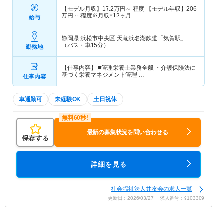
【モデル月収】
17.2
万円～
程度 【モデル年収】
206
万円～
程度※月収×12ヶ月
給与
静岡県 浜松市中央区
天竜浜名湖鉄道「気賀駅」
（バス・車15分）
勤務地
【仕事内容】 ■管理栄養士業務全般 ・介護保険法に
基づく栄養マネジメント管理 …
仕事内容
車通勤可
未経験OK
土日祝休
最新の募集状況を問い合わせる
保存する
詳細を見る
社会福祉法人井友会の求人一覧
更新日：2026/03/27 求人番号：9103309