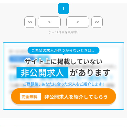
1
<<
<
>
>>
（1～14件目を表示中）