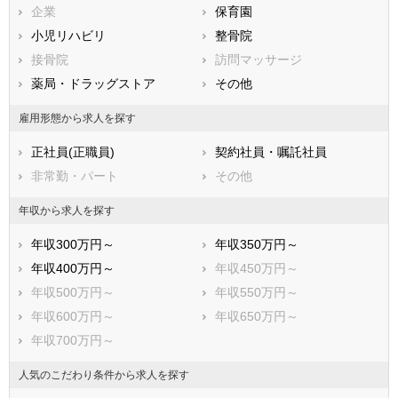
企業
保育園
熊本県
大分県
宮崎県
小児リハビリ
整骨院
鹿児島県
沖縄県
接骨院
訪問マッサージ
薬局・ドラッグストア
その他
雇用形態から求人を探す
正社員(正職員)
契約社員・嘱託社員
非常勤・パート
その他
年収から求人を探す
年収300万円～
年収350万円～
年収400万円～
年収450万円～
年収500万円～
年収550万円～
年収600万円～
年収650万円～
年収700万円～
人気のこだわり条件から求人を探す