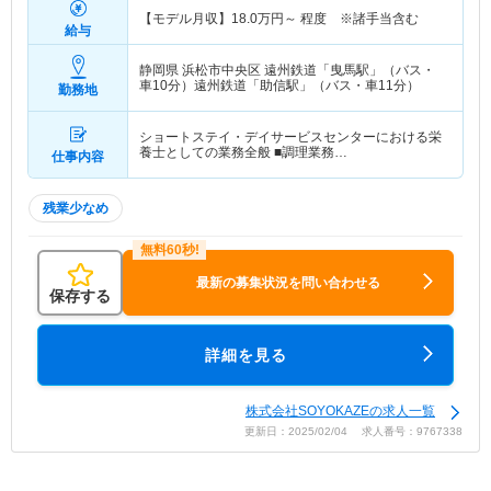
【モデル月収】
18.0
万円～
程度 ※諸手当含む
給与
静岡県 浜松市中央区
遠州鉄道「曳馬駅」（バス・
車10分）遠州鉄道「助信駅」（バス・車11分）
勤務地
ショートステイ・デイサービスセンターにおける栄
養士としての業務全般 ■調理業務…
仕事内容
残業少なめ
最新の募集状況を問い合わせる
保存する
詳細を見る
株式会社SOYOKAZEの求人一覧
更新日：2025/02/04 求人番号：9767338