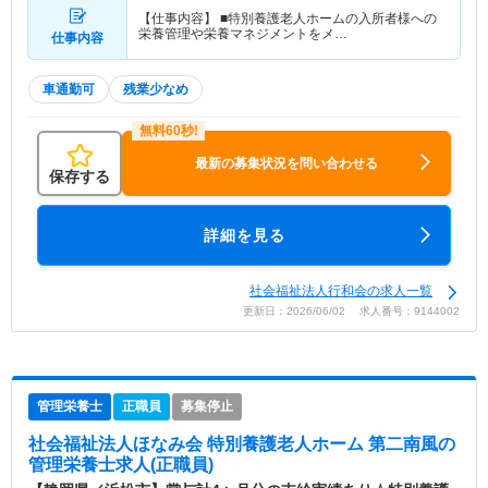
【仕事内容】 ■特別養護老人ホームの入所者様への
栄養管理や栄養マネジメントをメ…
仕事内容
車通勤可
残業少なめ
最新の募集状況を問い合わせる
保存する
詳細を見る
社会福祉法人行和会の求人一覧
更新日：2026/06/02 求人番号：9144002
管理栄養士
正職員
募集停止
社会福祉法人ほなみ会 特別養護老人ホーム 第二南風
の
管理栄養士求人(正職員)