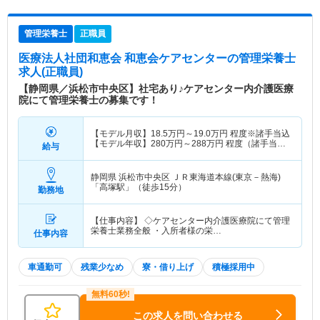
管理栄養士
正職員
医療法人社団和恵会 和恵会ケアセンター
の管理栄養士
求人(正職員)
【静岡県／浜松市中央区】社宅あり♪ケアセンター内介護医療
院にて管理栄養士の募集です！
【モデル月収】
18.5
万円～
19.0
万円
程度※諸手当込
【モデル年収】
280
万円～
288
万円
程度（諸手当
給与
込）
静岡県 浜松市中央区
ＪＲ東海道本線(東京－熱海)
「高塚駅」（徒歩15分）
勤務地
【仕事内容】 ◇ケアセンター内介護医療院にて管理
栄養士業務全般 ・入所者様の栄…
仕事内容
車通勤可
残業少なめ
寮・借り上げ
積極採用中
この求人を問い合わせる