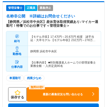
管理栄養士
正職員
募集停止
名称非公開
※詳細はお問合せください
【静岡県／浜松市中央区】産休育休取得実績あり♪マイカー通
勤可！特養でのお仕事です＜管理栄養士＞
【モデル月収】
17.4
万円～
20.8
万円
程度 諸手当
込・大卒モデル 【モデル年収】
232
万円～
278
万円
給与
程度 賞与込・大卒モデル
静岡県 浜松市中央区
勤務地
【仕事内容】 ■特別養護老人ホームでの管理栄養士
業務全般 ・入所定員90名
仕事内容
車通勤可
残業少なめ
最新の募集状況を問い合わせる
保存する