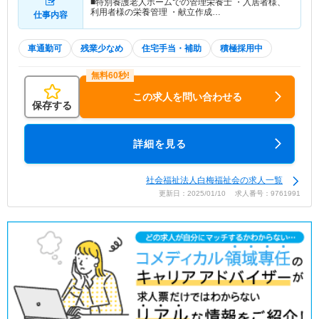
■特別養護老人ホームでの管理栄養士 ・入居者様、
利用者様の栄養管理 ・献立作成…
仕事内容
車通勤可
残業少なめ
住宅手当・補助
積極採用中
この求人を問い合わせる
保存する
詳細を見る
社会福祉法人白梅福祉会の求人一覧
更新日：2025/01/10 求人番号：9761991