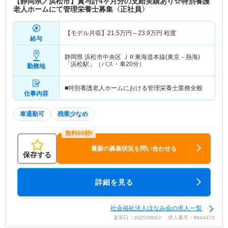
【静岡県／浜松市】賞与計4ヶ月分の支給実績あり☆特別養護
老人ホームにて管理栄養士募集〈正社員〉
【モデル月収】
21.5
万円～
23.9
万円
程度
給与
静岡県 浜松市中央区
ＪＲ東海道本線(東京－熱海)
「浜松駅」（バス・車20分）
勤務地
■特別養護老人ホームにおける管理栄養士業務全般
仕事内容
車通勤可
残業少なめ
最新の募集状況を問い合わせる
保存する
詳細を見る
社会福祉法人ほなみ会の求人一覧
更新日：2025/09/02 求人番号：9844473