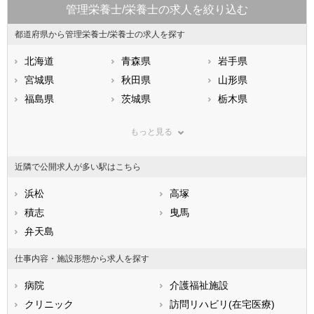
管理栄養士/栄養士の求人を絞り込む
都道府県から管理栄養士/栄養士の求人を探す
北海道
青森県
岩手県
宮城県
秋田県
山形県
福島県
茨城県
栃木県
群馬県
埼玉県
千葉県
もっと見る
東京都
神奈川県
新潟県
山梨県
長野県
富山県
近隣で公開求人が多い駅はこちら
石川県
福井県
岐阜県
静岡県
浜松
愛知県
高塚
三重県
滋賀県
積志
京都府
曳馬
大阪府
兵庫県
弁天島
奈良県
和歌山県
鳥取県
島根県
岡山県
仕事内容・施設形態から求人を探す
広島県
山口県
徳島県
病院
介護福祉施設
香川県
愛媛県
高知県
クリニック
訪問リハビリ(在宅医療)
福岡県
佐賀県
長崎県