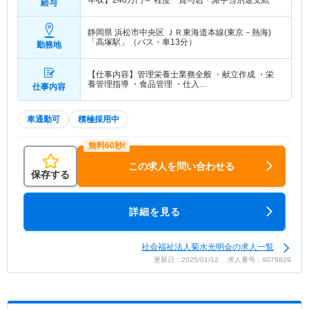
年収】
240
万円～
程度 賞与込・諸手当別途支給
給与
静岡県 浜松市中央区
ＪＲ東海道本線(東京－熱海)
「高塚駅」（バス・車13分）
勤務地
【仕事内容】管理栄養士業務全般 ・献立作成 ・栄
養管理指導 ・食品管理 ・仕入…
仕事内容
車通勤可
積極採用中
この求人を問い合わせる
保存する
詳細を見る
社会福祉法人菊水光明会の求人一覧
更新日：2025/01/12 求人番号：9079829