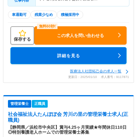
仕事内容
車通勤可
残業少なめ
積極採用中
この求人を問い合わせる
保存する
詳細を見る
医療法人社団拓己会の求人一覧
更新日：2025/01/10 求人番号：9117871
管理栄養士
正職員
社会福祉法人たんぽぽ会 芳川の里
の管理栄養士求人(正
職員)
【静岡県／浜松市中央区】賞与4.25ヶ月実績★年間休日110日
◎特別養護老人ホームでの管理栄養士募集