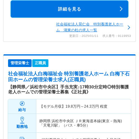
詳細を見る
社会福祉法人晃仁会 特別養護老人ホー
ム 湖東の杜の求人一覧
更新日：2025/01/11 求人番号：9119953
管理栄養士
正職員
社会福祉法人白梅福祉会 特別養護老人ホーム 白梅下石
田ホーム
の管理栄養士求人(正職員)
【静岡県／浜松市中央区】手当充実♪17時30分定時◎特別養護
老人ホームでの管理栄養士募集《正社員》
【モデル月収】
19.8
万円～
24.3
万円
程度
給与
静岡県 浜松市中央区
ＪＲ東海道本線(東京－熱海)
「天竜川駅」（バス・車5分）
勤務地