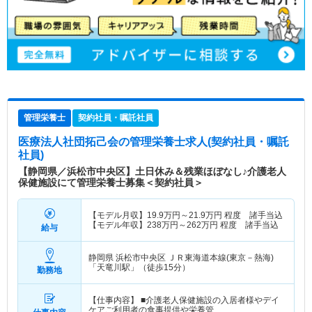
管理栄養士
契約社員・嘱託社員
医療法人社団拓己会
の管理栄養士求人(契約社員・嘱託
社員)
【静岡県／浜松市中央区】土日休み＆残業ほぼなし♪介護老人
保健施設にて管理栄養士募集＜契約社員＞
【モデル月収】
19.9
万円～
21.9
万円
程度 諸手当込
【モデル年収】
238
万円～
262
万円
程度 諸手当込
給与
静岡県 浜松市中央区
ＪＲ東海道本線(東京－熱海)
「天竜川駅」（徒歩15分）
勤務地
【仕事内容】 ■介護老人保健施設の入居者様やデイ
ケアご利用者の食事提供や栄養管…