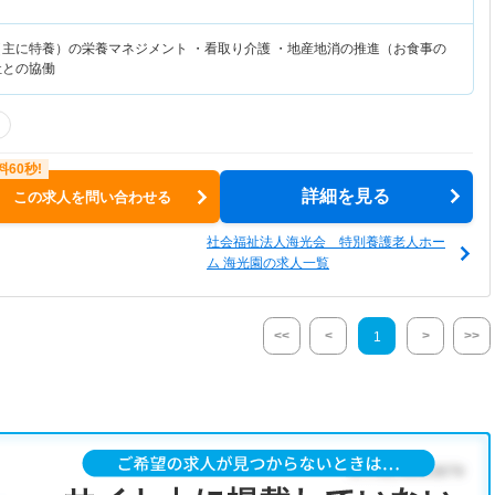
（主に特養）の栄養マネジメント ・看取り介護 ・地産地消の推進（お食事の
社との協働
詳細を見る
この求人を問い合わせる
社会福祉法人海光会 特別養護老人ホー
ム 海光園の求人一覧
<<
<
>
>>
1