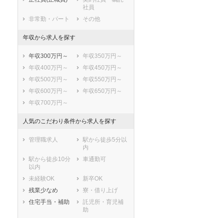
社員
非常勤・パート
その他
年収から求人を探す
年収300万円～
年収350万円～
年収400万円～
年収450万円～
年収500万円～
年収550万円～
年収600万円～
年収650万円～
年収700万円～
人気のこだわり条件から求人を探す
管理職求人
駅から徒歩5分以
内
駅から徒歩10分
車通勤可
以内
未経験OK
新卒OK
残業少なめ
寮・借り上げ
セラピスト
セラピスト
住宅手当・補助
託児所・育児補
ートダ
世の中の需要の高まりととも
ワークライフバランス重視派
助