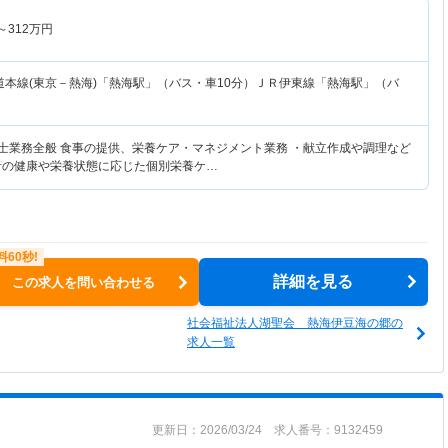
～
312
万円
道本線(東京－熱海)「熱海駅」（バス・車10分）ＪＲ伊東線「熱海駅」（バ
養士業務全般 食事の提供、栄養ケア・マネジメント業務 ・献立作成や調理など
者の健康や栄養状態に応じた個別栄養ケ…
詳細を見る
この求人を問い合わせる
社会福祉法人湖聖会 熱海伊豆海の郷の
求人一覧
更新日：2026/03/24 求人番号：9132459