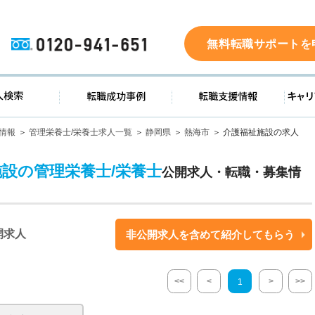
0120-941-651
無料転職サポートを
ド
求人検索
転職成功事例
転職支
情報
管理栄養士/栄養士求人一覧
静岡県
熱海市
介護福祉施設の求人
施設の管理栄養士/栄養士
公開求人・転職・募集情
開求人
非公開求人を含めて紹介してもらう
<<
<
>
>>
1