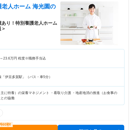
護老人ホーム 海光園
の
績あり！特別養護老人ホーム
員＞
～
23.6
万円
程度※職務手当込
線「伊豆多賀駅」（バス・車5分）
（主に特養）の栄養マネジメント ・看取り介護 ・地産地消の推進（お食事の
社との協働