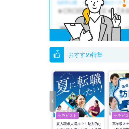
おすすめ特集
セラピスト
セラピスト
セラピス
転職で高収入を狙う！計画的
夏入職求人増加中！魅力的な
高年収＆