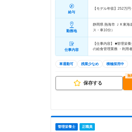
【モデル年収】
252
万円
給与
静岡県 熱海市
ＪＲ東海
ス・車10分）
勤務地
【仕事内容】 ■管理栄
の給食管理業務 ・利用
仕事内容
車通勤可
残業少なめ
積極採用中
保存する
管理栄養士
正職員