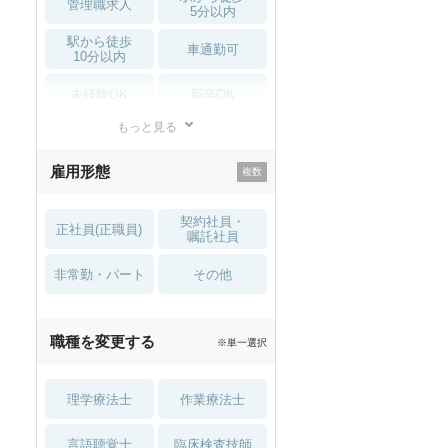
管理職求人
5分以内
駅から徒歩
車通勤可
10分以内
未経験OK
新卒OK
もっと見る
残業少なめ
寮・借り上げ
雇用形態
託児所・
住宅手当・補助
育児補助
契約社員・
正社員(正職員)
土日祝休
無資格 OK
嘱託社員
非常勤・パート
積極採用中
WEB面接OK
その他
2027年4月入職可
夏～秋入職可
職種を変更する
※単一選択
1月入職可
理学療法士
作業療法士
言語聴覚士
臨床検査技師