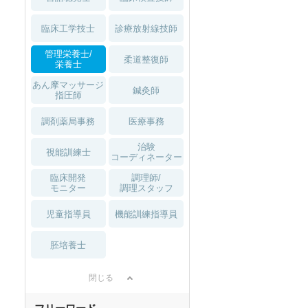
臨床工学技士
診療放射線技師
管理栄養士/
柔道整復師
栄養士
あん摩マッサージ
鍼灸師
指圧師
調剤薬局事務
医療事務
治験
視能訓練士
コーディネーター
臨床開発
調理師/
モニター
調理スタッフ
児童指導員
機能訓練指導員
胚培養士
閉じる