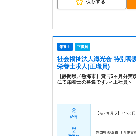
保存する
栄養士
正職員
社会福祉法人海光会 特別養
栄養士求人(正職員)
【静岡県／熱海市】賞与5ヶ月分実
にて栄養士の募集です♪＜正社員＞
【モデル月収】
17.2
万円
給与
静岡県 熱海市
ＪＲ伊東