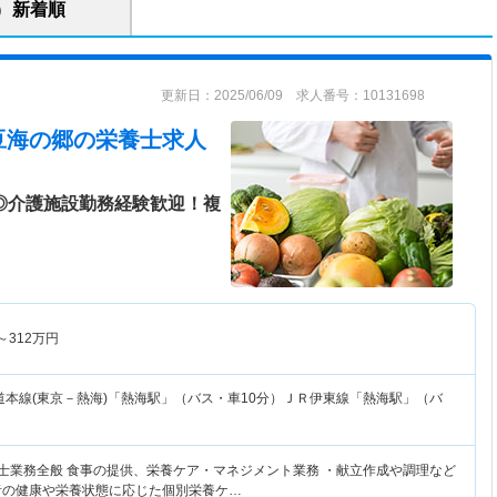
新着順
更新日：2025/06/09 求人番号：10131698
豆海の郷
の栄養士求人
み◎介護施設勤務経験歓迎！複
～
312
万円
道本線(東京－熱海)「熱海駅」（バス・車10分）ＪＲ伊東線「熱海駅」（バ
養士業務全般 食事の提供、栄養ケア・マネジメント業務 ・献立作成や調理など
者の健康や栄養状態に応じた個別栄養ケ…