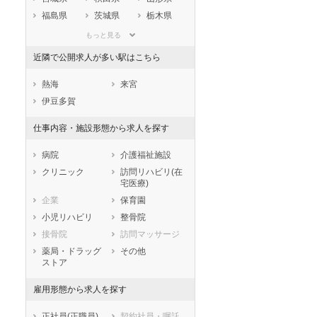
福島県
茨城県
栃木県
群馬県
埼玉県
千葉県
もっと見る
東京都
神奈川県
新潟県
近隣で公開求人が多い駅はこちら
山梨県
長野県
富山県
石川県
福井県
岐阜県
熱海
来宮
静岡県
愛知県
三重県
伊豆多賀
滋賀県
京都府
大阪府
仕事内容・施設形態から求人を探す
兵庫県
奈良県
和歌山県
鳥取県
島根県
岡山県
病院
介護福祉施設
広島県
山口県
徳島県
クリニック
訪問リハビリ(在
宅医療)
香川県
愛媛県
高知県
企業
保育園
福岡県
佐賀県
長崎県
小児リハビリ
整骨院
熊本県
大分県
宮崎県
接骨院
訪問マッサージ
鹿児島県
沖縄県
薬局・ドラッグ
その他
ストア
雇用形態から求人を探す
正社員(正職員)
契約社員・嘱託