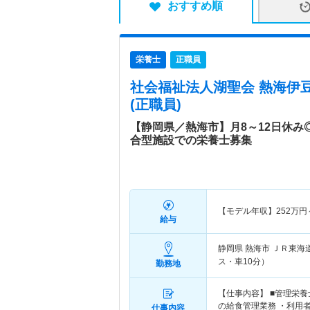
おすすめ順
栄養士
正職員
社会福祉法人湖聖会 熱海伊
(正職員)
【静岡県／熱海市】月8～12日休
合型施設での栄養士募集
【モデル年収】
252
万円
給与
静岡県 熱海市
ＪＲ東海
ス・車10分）
勤務地
【仕事内容】 ■管理栄
の給食管理業務 ・利用
仕事内容