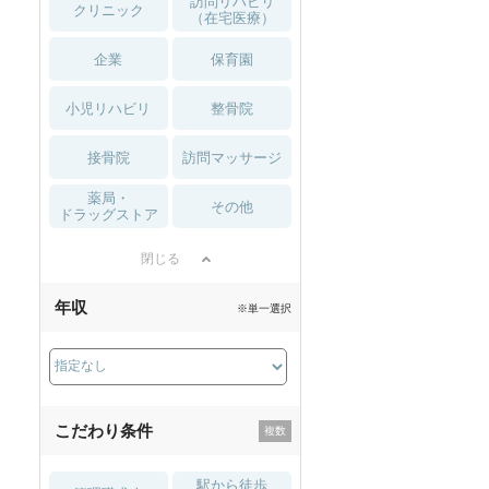
訪問リハビリ
クリニック
（在宅医療）
企業
保育園
小児リハビリ
整骨院
接骨院
訪問マッサージ
薬局・
その他
ドラッグストア
閉じる
年収
※単一選択
こだわり条件
駅から徒歩