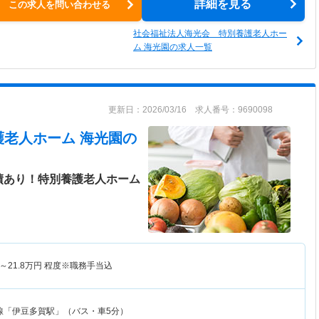
詳細を見る
この求人を問い合わせる
社会福祉法人海光会 特別養護老人ホー
ム 海光園の求人一覧
更新日：2026/03/16 求人番号：9690098
護老人ホーム 海光園
の
績あり！特別養護老人ホーム
～
21.8
万円
程度※職務手当込
線「伊豆多賀駅」（バス・車5分）