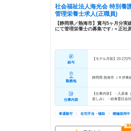
社会福祉法人海光会 特別養
管理栄養士求人(正職員)
【静岡県／熱海市】賞与5ヶ月分実
にて管理栄養士の募集です♪＜正社
【モデル月収】
20.2
万円
給与
静岡県 熱海市
ＪＲ伊東
勤務地
【仕事内容】 ・入居者
楽しみ） ・給食委託会
仕事内容
車通勤可
住宅手当・補助
積極採用中