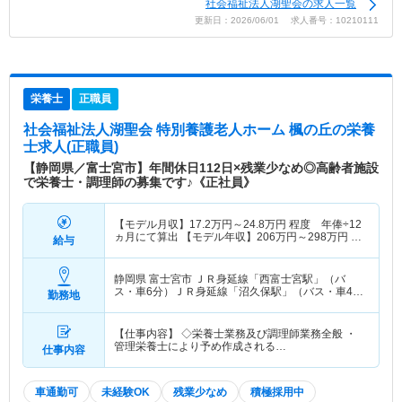
社会福祉法人湖聖会の求人一覧
更新日：2026/06/01 求人番号：10210111
栄養士
正職員
社会福祉法人湖聖会 特別養護老人ホーム 楓の丘
の栄養
士求人(正職員)
【静岡県／富士宮市】年間休日112日×残業少なめ◎高齢者施設
で栄養士・調理師の募集です♪《正社員》
【モデル月収】
17.2
万円～
24.8
万円
程度 年俸÷12
ヵ月にて算出 【モデル年収】
206
万円～
298
万円
程
給与
度
静岡県 富士宮市
ＪＲ身延線「西富士宮駅」（バ
ス・車6分）ＪＲ身延線「沼久保駅」（バス・車4
勤務地
分） 他
【仕事内容】 ◇栄養士業務及び調理師業務全般 ・
管理栄養士により予め作成される…
仕事内容
車通勤可
未経験OK
残業少なめ
積極採用中