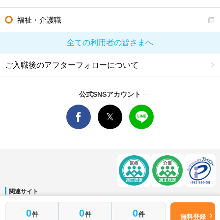
福祉・介護職
全ての利用者の皆さまへ
ご入職後のアフターフォローについて
公式SNSアカウント
関連サイト
マイナビDOCTOR
│
マイナビ看護師
│
マイナビ薬剤師
│
マイナビ保育士
0
0
0
件
件
件
運営会社
無料登録