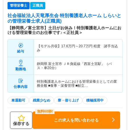
管理栄養士
正職員
社会福祉法人天竜厚生会 特別養護老人ホーム しらいと
の管理栄養士求人(正職員)
【静岡県／富士宮市】土日がお休み！特別養護老人ホームにお
ける管理栄養士のお仕事です♪＜正社員＞
【モデル月収】
17.6
万円～
20.7
万円
程度 諸手当込
み
給与
静岡県 富士宮市
ＪＲ身延線「西富士宮駅」（バ
ス・車20分）
勤務地
特別養護老人ホームにおける管理栄養士としての業
務全般 ■食事・栄養管理 ■献立…
仕事内容
車通勤可
残業少なめ
寮・借り上げ
積極採用中
この求人を問い合わせる
保存する