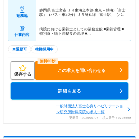
静岡県 富士宮市
ＪＲ東海道本線(東京－熱海)「富士
駅」（バス・車20分）ＪＲ身延線「富士駅」（バ
勤務地
ス・車20分） 他
病院における栄養士としての業務全般 ■栄養管理 ■
特別食・嚥下調整食の調理 ■…
仕事内容
車通勤可
積極採用中
この求人を問い合わせる
保存する
詳細を見る
一般財団法人富士心身リハビリテーショ
ン研究所附属病院の求人一覧
更新日：2025/01/07 求人番号：9725599