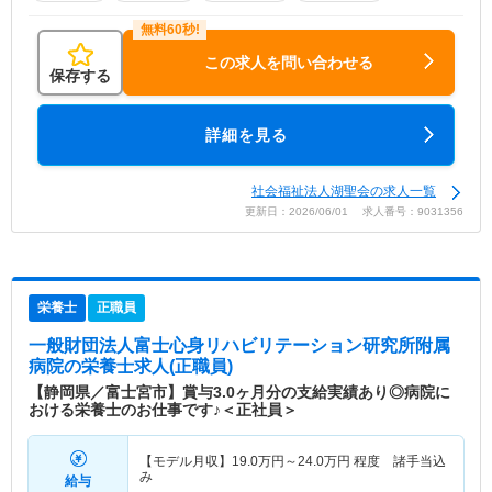
この求人を問い合わせる
保存する
詳細を見る
社会福祉法人湖聖会の求人一覧
更新日：2026/06/01 求人番号：9031356
栄養士
正職員
一般財団法人富士心身リハビリテーション研究所附属
病院
の栄養士求人(正職員)
【静岡県／富士宮市】賞与3.0ヶ月分の支給実績あり◎病院に
おける栄養士のお仕事です♪＜正社員＞
【モデル月収】
19.0
万円～
24.0
万円
程度 諸手当込
み
給与