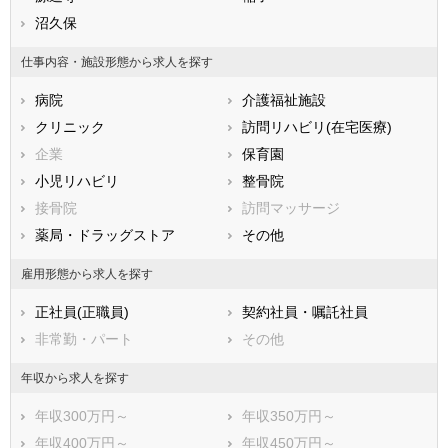
兵庫県
沼久保
奈良県
和歌山県
鳥取県
島根県
岡山県
仕事内容・施設形態から求人を探す
広島県
山口県
徳島県
病院
介護福祉施設
香川県
愛媛県
高知県
クリニック
訪問リハビリ(在宅医療)
福岡県
佐賀県
長崎県
企業
保育園
熊本県
大分県
宮崎県
小児リハビリ
整骨院
鹿児島県
沖縄県
接骨院
訪問マッサージ
薬局・ドラッグストア
その他
雇用形態から求人を探す
正社員(正職員)
契約社員・嘱託社員
非常勤・パート
その他
年収から求人を探す
年収300万円～
年収350万円～
年収400万円～
年収450万円～