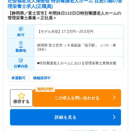
社会福祉法人湖聖会 特別養護老人ホーム 百恵の郷
の管
理栄養士求人(正職員)
【静岡県／富士宮市】年間休日112日◎特別養護老人ホームの
管理栄養士募集＜正社員＞
【モデル月収】
17.2
万円～
25.0
万円
給与
静岡県 富士宮市
ＪＲ身延線「稲子駅」（バス・車
19分）
勤務地
■特別養護老人ホームにおける管理栄養士業務全般
仕事内容
車通勤可
積極採用中
この求人を問い合わせる
保存する
詳細を見る