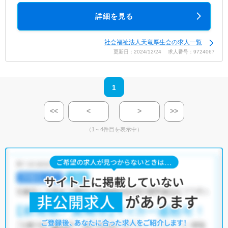
詳細を見る
社会福祉法人天竜厚生会の求人一覧
更新日：2024/12/24 求人番号：9724067
1
<<
<
>
>>
（1～4件目を表示中）