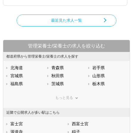
最近見た求人一覧
管理栄養士/栄養士の求人を絞り込む
都道府県から管理栄養士/栄養士の求人を探す
北海道
青森県
岩手県
宮城県
秋田県
山形県
福島県
茨城県
栃木県
群馬県
埼玉県
千葉県
もっと見る
東京都
神奈川県
新潟県
山梨県
長野県
富山県
近隣で公開求人が多い駅はこちら
石川県
福井県
岐阜県
静岡県
富士宮
愛知県
西富士宮
三重県
滋賀県
源道寺
京都府
稲子
大阪府