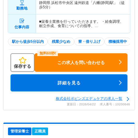
静岡県 浜松市中央区
遠州鉄道「八幡(静岡)駅」（徒
歩5分）
勤務地
■栄養士業務を行っていただきます。 ・給食調理、
献立作成、食育についての指導、…
仕事内容
駅から徒歩5分以内
残業少なめ
寮・借り上げ
積極採用中
この求人を問い合わせる
保存する
詳細を見る
株式会社ポピンズエデュケアの求人一覧
更新日：2026/04/22 求人番号：10200646
管理栄養士
正職員