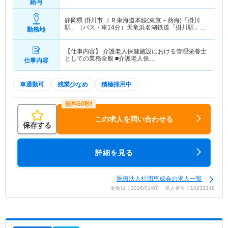
給与
静岡県 掛川市
ＪＲ東海道本線(東京－熱海)「掛川
駅」（バス・車14分）天竜浜名湖鉄道「掛川駅」
勤務地
（バス・車14分）
【仕事内容】 介護老人保健施設における管理栄養士
としての業務全般 ■介護老人保…
仕事内容
車通勤可
残業少なめ
積極採用中
この求人を問い合わせる
保存する
詳細を見る
医療法人社団恵成会の求人一覧
更新日：2026/01/07 求人番号：10232349