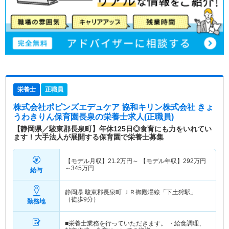
栄養士
正職員
株式会社ポピンズエデュケア 協和キリン株式会社 きょ
うわきりん保育園長泉
の栄養士求人(正職員)
【静岡県／駿東郡長泉町】年休125日◎食育にも力をいれてい
ます！大手法人が展開する保育園で栄養士募集
【モデル月収】
21.2
万円～
【モデル年収】
292
万円
～
345
万円
給与
静岡県 駿東郡長泉町
ＪＲ御殿場線「下土狩駅」
（徒歩9分）
勤務地
■栄養士業務を行っていただきます。 ・給食調理、