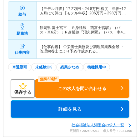
【モデル月収】
17.2
万円～
24.8
万円
程度 年俸÷12
ヵ月にて算出 【モデル年収】
206
万円～
298
万円
程
給与
度
静岡県 富士宮市
ＪＲ身延線「西富士宮駅」（バ
ス・車6分）ＪＲ身延線「沼久保駅」（バス・車4
勤務地
分） 他
【仕事内容】 ◇栄養士業務及び調理師業務全般 ・
管理栄養士により予め作成される…
仕事内容
車通勤可
未経験OK
残業少なめ
積極採用中
この求人を問い合わせる
保存する
詳細を見る
社会福祉法人湖聖会の求人一覧
更新日：2026/06/01 求人番号：9031356