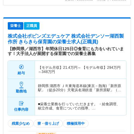
栄養士
正職員
株式会社ポピンズエデュケア 株式会社デンソー湖西製
作所 きらきら保育園
の栄養士求人(正職員)
【静岡県／湖西市】年間休日125日◎食育にも力をいれていま
す！大手法人が展開する保育園での栄養士募集
【モデル月収】
21.4
万円～
【モデル年収】
294
万円
～
348
万円
給与
静岡県 湖西市
ＪＲ東海道本線(東京－熱海)「新所原
駅」（徒歩20分）天竜浜名湖鉄道「新所原駅」（徒
勤務地
歩20分）
■栄養士業務を行っていただきます。 ・給食調理、
献立作成、食育についての指導、…
仕事内容
残業少なめ
寮・借り上げ
積極採用中