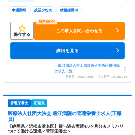
車通勤可
残業少なめ
積極採用中
この求人を問い合わせる
保存する
詳細を見る
一般財団法人富士脳障害研究所附属病院
の求人一覧
更新日：2025/08/08 求人番号：10181386
管理栄養士
正職員
医療法人社団大法会 遠江病院
の管理栄養士求人(正職
員)
【静岡県／浜松市浜名区】賞与過去実績4.0ヶ月分★メリハリ
つけて働ける環境＜管理栄養士＞