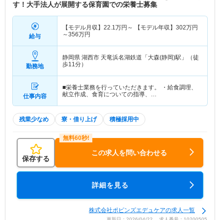
す！大手法人が展開する保育園での栄養士募集
【モデル月収】
22.1
万円～
【モデル年収】
302
万円
～
356
万円
給与
静岡県 湖西市
天竜浜名湖鉄道「大森(静岡)駅」（徒
歩11分）
勤務地
■栄養士業務を行っていただきます。 ・給食調理、
献立作成、食育についての指導、…
仕事内容
残業少なめ
寮・借り上げ
積極採用中
この求人を問い合わせる
保存する
詳細を見る
株式会社ポピンズエデュケアの求人一覧
更新日：2026/04/22 求人番号：10200505