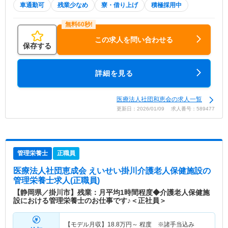
車通勤可
残業少なめ
寮・借り上げ
積極採用中
この求人を問い合わせる
保存する
詳細を見る
医療法人社団和恵会の求人一覧
更新日：2026/01/09 求人番号：589477
管理栄養士
正職員
医療法人社団恵成会 えいせい掛川介護老人保健施設
の
管理栄養士求人(正職員)
【静岡県／掛川市】残業：月平均1時間程度◆介護老人保健施
設における管理栄養士のお仕事です♪＜正社員＞
【モデル月収】
18.8
万円～
程度 ※諸手当込み