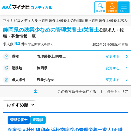
マイナビコメディカル
管理栄養士/栄養士の転職情報
管理栄養士/栄養士求人
静岡県の残業少なめの管理栄養士/栄養士
公開求人・転
職・募集情報一覧
94
求人数
件
※非公開求人を除く
2026年08月06日(木)更新
職種
管理栄養士/栄養士
変更する
勤務地
静岡県
変更する
求人条件
残業少なめ
変更する
この検索条件を保存する
条件をクリア
管理栄養士
正職員
医療法人社団綾和会 浜松南病院
の管理栄養士求人(正職