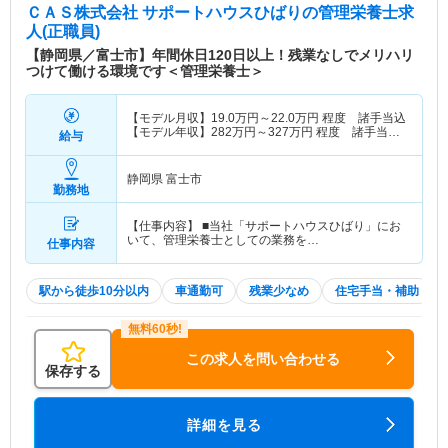
ＣＡＳ株式会社 サポートハウスひばり
の管理栄養士求
人(正職員)
【静岡県／富士市】年間休日120日以上！残業なしでメリハリ
つけて働ける環境です＜管理栄養士＞
【モデル月収】
19.0
万円～
22.0
万円
程度 諸手当込
【モデル年収】
282
万円～
327
万円
程度 諸手当・
給与
賞与込
静岡県 富士市
勤務地
【仕事内容】 ■当社「サポートハウスひばり」にお
いて、管理栄養士としての業務を…
仕事内容
駅から徒歩10分以内
車通勤可
残業少なめ
住宅手当・補助
この求人を問い合わせる
保存する
詳細を見る