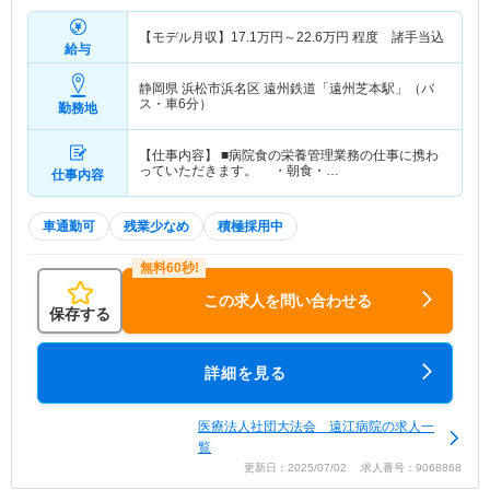
【モデル月収】
17.1
万円～
22.6
万円
程度 諸手当込
給与
静岡県 浜松市浜名区
遠州鉄道「遠州芝本駅」（バ
ス・車6分）
勤務地
【仕事内容】 ■病院食の栄養管理業務の仕事に携わ
っていただきます。 ・朝食・…
仕事内容
車通勤可
残業少なめ
積極採用中
この求人を問い合わせる
保存する
詳細を見る
医療法人社団大法会 遠江病院の求人一
覧
更新日：2025/07/02 求人番号：9068868