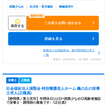
残業少なめ
託児所・育児補助
積極採用中
この求人を問い合わせる
保存する
詳細を見る
医療法人社団綾和会 駿河西病院の求人
一覧
更新日：2026/05/01 求人番号：9123205
栄養士
正職員
社会福祉法人湖聖会 特別養護老人ホーム 楓の丘
の栄養
士求人(正職員)
【静岡県／富士宮市】年間休日112日×残業少なめ◎高齢者施設
で栄養士・調理師の募集です♪《正社員》