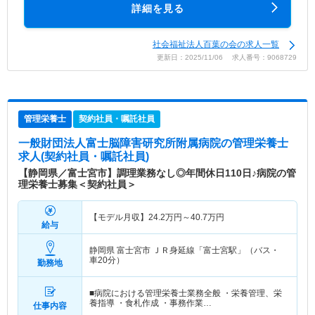
詳細を見る
社会福祉法人百葉の会の求人一覧
更新日：2025/11/06 求人番号：9068729
管理栄養士
契約社員・嘱託社員
一般財団法人富士脳障害研究所附属病院
の管理栄養士
求人(契約社員・嘱託社員)
【静岡県／富士宮市】調理業務なし◎年間休日110日♪病院の管
理栄養士募集＜契約社員＞
【モデル月収】
24.2
万円～
40.7
万円
給与
静岡県 富士宮市
ＪＲ身延線「富士宮駅」（バス・
車20分）
勤務地
■病院における管理栄養士業務全般 ・栄養管理、栄
養指導 ・食札作成 ・事務作業…
仕事内容