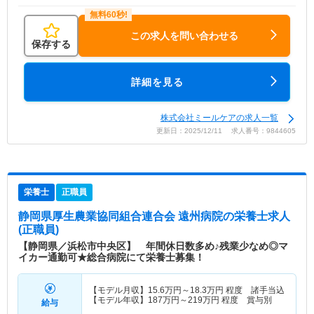
この求人を問い合わせる
保存する
詳細を見る
株式会社ミールケアの求人一覧
更新日：2025/12/11 求人番号：9844605
栄養士
正職員
静岡県厚生農業協同組合連合会 遠州病院
の栄養士求人
(正職員)
【静岡県／浜松市中央区】 年間休日数多め♪残業少なめ◎マ
イカー通勤可★総合病院にて栄養士募集！
【モデル月収】
15.6
万円～
18.3
万円
程度 諸手当込
【モデル年収】
187
万円～
219
万円
程度 賞与別
給与