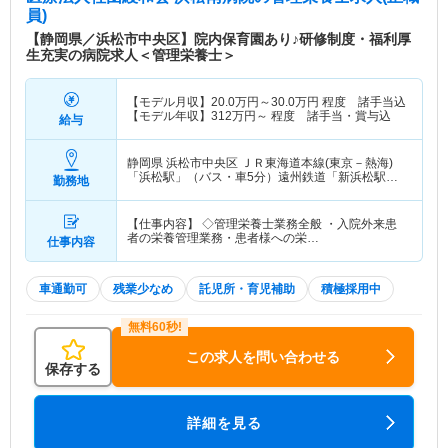
員)
【静岡県／浜松市中央区】院内保育園あり♪研修制度・福利厚
生充実の病院求人＜管理栄養士＞
【モデル月収】
20.0
万円～
30.0
万円
程度 諸手当込
【モデル年収】
312
万円～
程度 諸手当・賞与込
給与
静岡県 浜松市中央区
ＪＲ東海道本線(東京－熱海)
「浜松駅」（バス・車5分）遠州鉄道「新浜松駅」
勤務地
（バス・車8分） 他
【仕事内容】 ◇管理栄養士業務全般 ・入院外来患
者の栄養管理業務・患者様への栄…
仕事内容
車通勤可
残業少なめ
託児所・育児補助
積極採用中
この求人を問い合わせる
保存する
詳細を見る