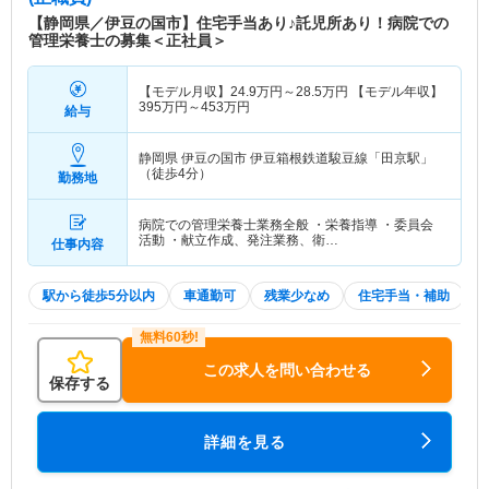
【静岡県／伊豆の国市】住宅手当あり♪託児所あり！病院での
管理栄養士の募集＜正社員＞
【モデル月収】
24.9
万円～
28.5
万円
【モデル年収】
395
万円～
453
万円
給与
静岡県 伊豆の国市
伊豆箱根鉄道駿豆線「田京駅」
（徒歩4分）
勤務地
病院での管理栄養士業務全般 ・栄養指導 ・委員会
活動 ・献立作成、発注業務、衛…
仕事内容
駅から徒歩5分以内
車通勤可
残業少なめ
住宅手当・補助
この求人を問い合わせる
保存する
詳細を見る