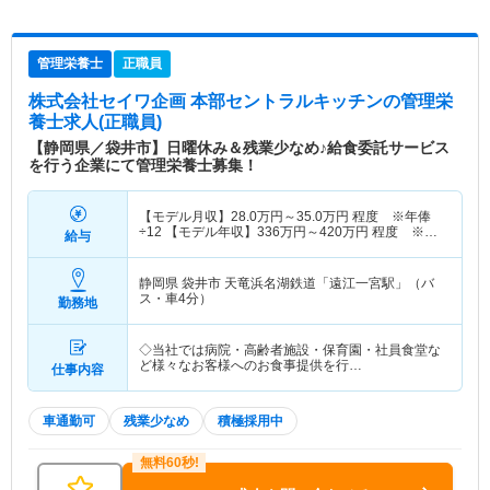
管理栄養士
正職員
株式会社セイワ企画 本部セントラルキッチン
の管理栄
養士求人(正職員)
【静岡県／袋井市】日曜休み＆残業少なめ♪給食委託サービス
を行う企業にて管理栄養士募集！
【モデル月収】
28.0
万円～
35.0
万円
程度 ※年俸
÷12 【モデル年収】
336
万円～
420
万円
程度 ※年
給与
俸制
静岡県 袋井市
天竜浜名湖鉄道「遠江一宮駅」（バ
ス・車4分）
勤務地
◇当社では病院・高齢者施設・保育園・社員食堂な
ど様々なお客様へのお食事提供を行…
仕事内容
車通勤可
残業少なめ
積極採用中