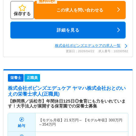
この求人を問い合わせる
保存する
詳細を見る
株式会社ポピンズエデュケアの求人一覧
更新日：2026/04/22 求人番号：10200582
栄養士
正職員
株式会社ポピンズエデュケア ヤマハ株式会社おとのい
え
の栄養士求人(正職員)
【静岡県／浜松市】年間休日125日◎食育にも力をいれていま
す！大手法人が展開する保育園での栄養士募集
【モデル月収】
21.9
万円～
【モデル年収】
300
万円
～
354
万円
給与