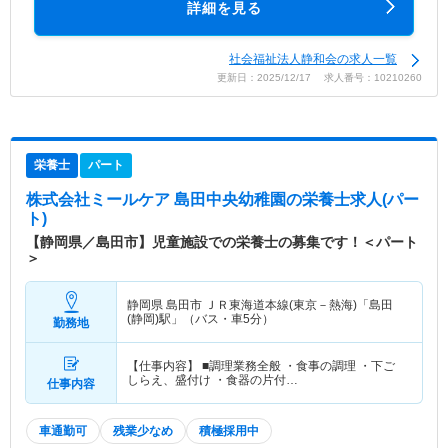
詳細を見る
社会福祉法人静和会の求人一覧
更新日：2025/12/17 求人番号：10210260
栄養士
パート
株式会社ミールケア 島田中央幼稚園
の栄養士求人(パー
ト)
【静岡県／島田市】児童施設での栄養士の募集です！＜パート
＞
静岡県 島田市
ＪＲ東海道本線(東京－熱海)「島田
(静岡)駅」（バス・車5分）
勤務地
【仕事内容】 ■調理業務全般 ・食事の調理 ・下ご
しらえ、盛付け ・食器の片付…
仕事内容
車通勤可
残業少なめ
積極採用中