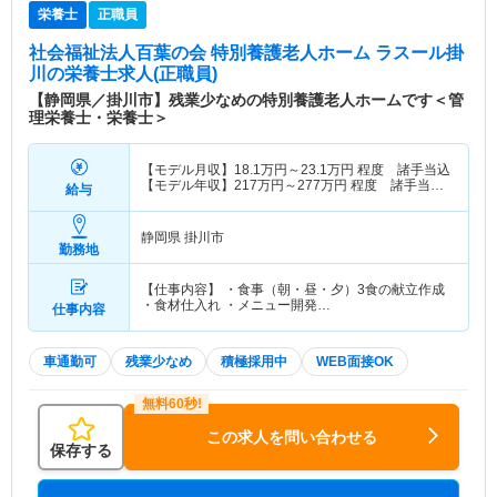
栄養士
正職員
社会福祉法人百葉の会 特別養護老人ホーム ラスール掛
川
の栄養士求人(正職員)
【静岡県／掛川市】残業少なめの特別養護老人ホームです＜管
理栄養士・栄養士＞
【モデル月収】
18.1
万円～
23.1
万円
程度 諸手当込
【モデル年収】
217
万円～
277
万円
程度 諸手当
給与
込・賞与別
静岡県 掛川市
勤務地
【仕事内容】 ・食事（朝・昼・夕）3食の献立作成
・食材仕入れ ・メニュー開発…
仕事内容
車通勤可
残業少なめ
積極採用中
WEB面接OK
この求人を問い合わせる
保存する