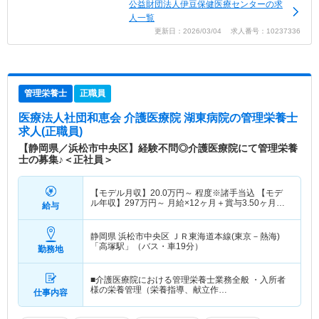
公益財団法人伊豆保健医療センターの求
人一覧
更新日：2026/03/04 求人番号：10237336
管理栄養士
正職員
医療法人社団和恵会 介護医療院 湖東病院
の管理栄養士
求人(正職員)
【静岡県／浜松市中央区】経験不問◎介護医療院にて管理栄養
士の募集♪＜正社員＞
【モデル月収】
20.0
万円～
程度※諸手当込 【モデ
ル年収】
297
万円～
月給×12ヶ月＋賞与3.50ヶ月想
給与
定
静岡県 浜松市中央区
ＪＲ東海道本線(東京－熱海)
「高塚駅」（バス・車19分）
勤務地
■介護医療院における管理栄養士業務全般 ・入所者
様の栄養管理（栄養指導、献立作…
仕事内容