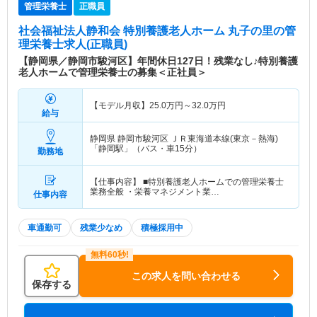
管理栄養士
正職員
社会福祉法人静和会 特別養護老人ホーム 丸子の里
の管
理栄養士求人(正職員)
【静岡県／静岡市駿河区】年間休日127日！残業なし♪特別養護
老人ホームで管理栄養士の募集＜正社員＞
【モデル月収】
25.0
万円～
32.0
万円
給与
静岡県 静岡市駿河区
ＪＲ東海道本線(東京－熱海)
「静岡駅」（バス・車15分）
勤務地
【仕事内容】 ■特別養護老人ホームでの管理栄養士
業務全般 ・栄養マネジメント業…
仕事内容
車通勤可
残業少なめ
積極採用中
この求人を問い合わせる
保存する