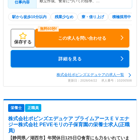
献立作成、食育についての指導、…
仕事内容
駅から徒歩10分以内
残業少なめ
寮・借り上げ
積極採用中
この求人を問い合わせる
保存する
詳細を見る
株式会社ポピンズエデュケアの求人一覧
更新日：2026/04/22 求人番号：10200506
栄養士
正職員
株式会社ポピンズエデュケア プライムアースＥＶエナ
ジー株式会社 PEVEモリの子保育園
の栄養士求人(正職
員)
【静岡県／湖西市】年間休日125日◎食育にも力をいれていま