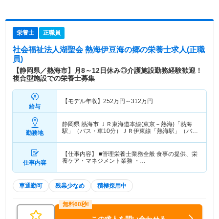
栄養士
正職員
社会福祉法人湖聖会 熱海伊豆海の郷
の栄養士求人(正職
員)
【静岡県／熱海市】月8～12日休み◎介護施設勤務経験歓迎！
複合型施設での栄養士募集
【モデル年収】
252
万円～
312
万円
給与
静岡県 熱海市
ＪＲ東海道本線(東京－熱海)「熱海
駅」（バス・車10分）ＪＲ伊東線「熱海駅」（バ
勤務地
ス・車10分）
【仕事内容】 ■管理栄養士業務全般 食事の提供、栄
養ケア・マネジメント業務 ・…
仕事内容
車通勤可
残業少なめ
積極採用中
この求人を問い合わせる