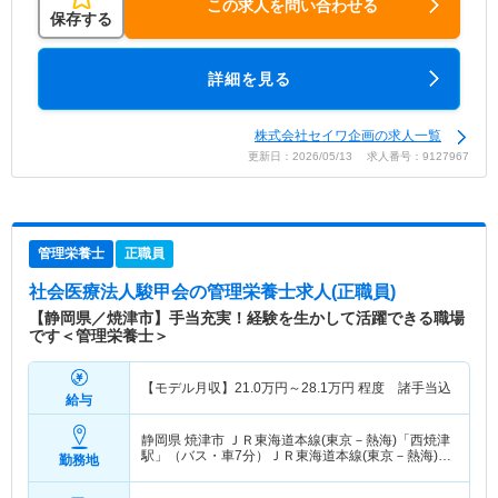
この求人を問い合わせる
保存する
詳細を見る
株式会社セイワ企画の求人一覧
更新日：2026/05/13 求人番号：9127967
管理栄養士
正職員
社会医療法人駿甲会
の管理栄養士求人(正職員)
【静岡県／焼津市】手当充実！経験を生かして活躍できる職場
です＜管理栄養士＞
【モデル月収】
21.0
万円～
28.1
万円
程度 諸手当込
給与
静岡県 焼津市
ＪＲ東海道本線(東京－熱海)「西焼津
駅」（バス・車7分）ＪＲ東海道本線(東京－熱海)
勤務地
「焼津駅」（バス・車10分）