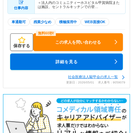
＜法人内のコミュニティーホスピタル甲賀病院また
は施設、セントラルキッチンでの管…
仕事内容
車通勤可
残業少なめ
積極採用中
WEB面接OK
この求人を問い合わせる
保存する
詳細を見る
社会医療法人駿甲会の求人一覧
更新日：2026/05/01 求人番号：9059079