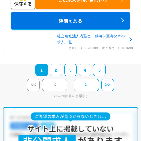
保存する
詳細を見る
社会福祉法人湖聖会 熱海伊豆海の郷の
求人一覧
更新日：2025/06/09 求人番号：10131698
1
2
3
4
5
<<
<
>
>>
（1～20件目を表示中）