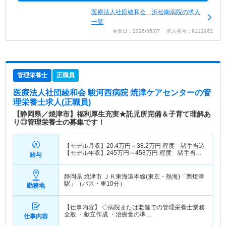
医療法人社団綾和会 浜松南病院の求人
一覧
更新日：2026/05/07 求人番号：9112962
管理栄養士
正職員
医療法人社団綾和会 駿河西病院 焼津ケアセンター
の管
理栄養士求人(正職員)
【静岡県／焼津市】福利厚生充実★託児所完備＆子育て理解あ
り◎管理栄養士の募集です！
【モデル月収】
20.4
万円～
38.2
万円
程度 諸手当込
【モデル年収】
245
万円～
458
万円
程度 諸手当
給与
込・賞与別途支給
静岡県 焼津市
ＪＲ東海道本線(東京－熱海)「西焼津
駅」（バス・車10分）
勤務地
【仕事内容】 ◇病院または老健での管理栄養士業務
全般 ・献立作成 ・治療食の準…
仕事内容