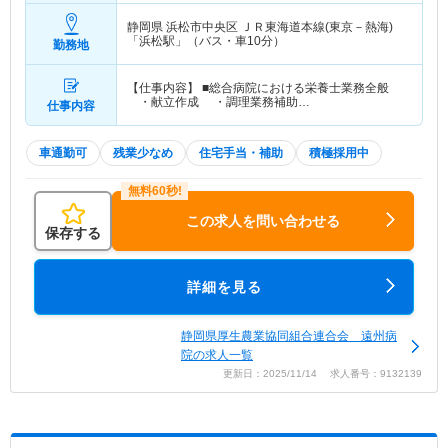
静岡県 浜松市中央区
ＪＲ東海道本線(東京－熱海)
「浜松駅」（バス・車10分）
勤務地
【仕事内容】 ■総合病院における栄養士業務全般
・献立作成 ・調理業務補助…
仕事内容
車通勤可
残業少なめ
住宅手当・補助
積極採用中
この求人を問い合わせる
保存する
詳細を見る
静岡県厚生農業協同組合連合会 遠州病
院の求人一覧
更新日：2025/11/14 求人番号：9132139