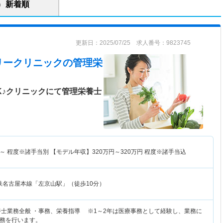
新着順
更新日：2025/07/25 求人番号：9823745
リークリニック
の管理栄
K♪クリニックにて管理栄養士
～
程度※諸手当別 【モデル年収】
320
万円～
320
万円
程度※諸手当込
鉄名古屋本線「左京山駅」（徒歩10分）
養士業務全般 ・事務、栄養指導 ※1～2年は医療事務として経験し、業務に
務を行います。