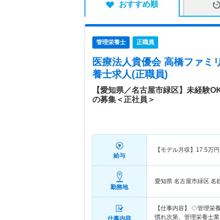
おすすめ順
管理栄養士
正職員
医療法人貴優会 高橋ファミ
養士求人(正職員)
【愛知県／名古屋市緑区】未経験O
の募集＜正社員＞
【モデル月収】
17.5
万円
給与
愛知県 名古屋市緑区
名
勤務地
【仕事内容】 ◇管理栄
慣れ次第、管理栄養士業
仕事内容