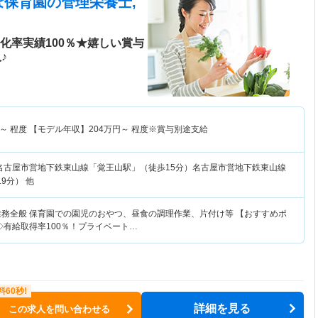
ぽ保育園
の管理栄養士,
化率実績100％★嬉しい賞与
♪
～
程度 【モデル年収】
204
万円～
程度※賞与別途支給
名古屋市営地下鉄東山線「覚王山駅」（徒歩15分）名古屋市営地下鉄東山線
9分） 他
業務全般 保育園での園児のおやつ、昼食の調理作業、片付け等 【おすすめポ
◇有給取得率100％！プライベート…
詳細を見る
この求人を問い合わせる