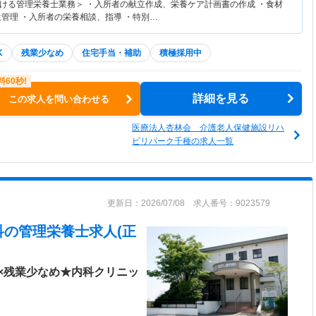
ける管理栄養士業務＞ ・入所者の献立作成、栄養ケア計画書の作成 ・食材
生管理 ・入所者の栄養相談、指導 ・特別…
K
残業少なめ
住宅手当・補助
積極採用中
詳細を見る
この求人を問い合わせる
医療法人杏林会 介護老人保健施設リハ
ビリパーク千種の求人一覧
更新日：2026/07/08 求人番号：9023579
科
の管理栄養士求人(正
×残業少なめ★内科クリニッ