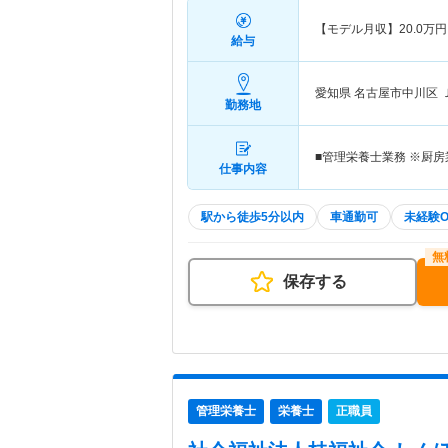
【モデル月収】
20.0
万円
給与
愛知県 名古屋市中川区
勤務地
■管理栄養士業務 ※厨
仕事内容
駅から徒歩5分以内
車通勤可
未経験O
保存する
管理栄養士
栄養士
正職員