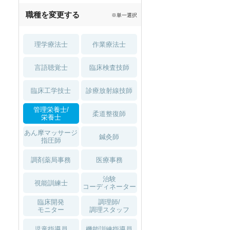
職種を変更する
※単一選択
理学療法士
作業療法士
言語聴覚士
臨床検査技師
臨床工学技士
診療放射線技師
管理栄養士/
柔道整復師
栄養士
あん摩マッサージ
鍼灸師
指圧師
調剤薬局事務
医療事務
治験
視能訓練士
コーディネーター
臨床開発
調理師/
モニター
調理スタッフ
児童指導員
機能訓練指導員