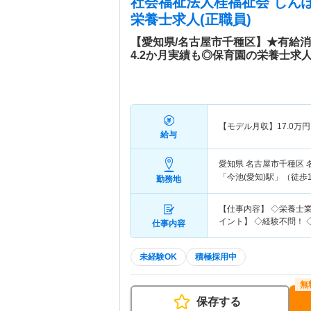
社会福祉法人桂福祉会 しん
栄養士求人(正職員)
【愛知県/名古屋市千種区】★有給消
4.2か月実績も◎保育園の栄養士求人
【モデル月収】
17.0
万円
給与
愛知県 名古屋市千種区
「今池(愛知)駅」（徒歩1
勤務地
【仕事内容】 ◇栄養士
イント】 ◇経験不問！ 
仕事内容
未経験OK
積極採用中
保存する