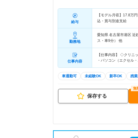
【モデル月収】
17.8
万円
込・賞与別途支給
給与
愛知県 名古屋市港区
近
ス・車9分） 他
勤務地
【仕事内容】 ◇クリニ
・パソコン（エクセル・
仕事内容
車通勤可
未経験OK
新卒OK
残業
保存する