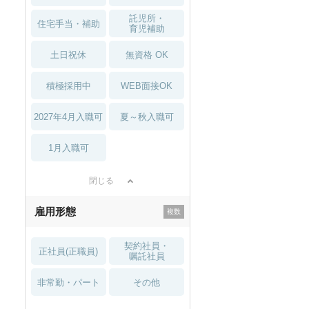
託児所・
住宅手当・補助
育児補助
土日祝休
無資格 OK
積極採用中
WEB面接OK
2027年4月入職可
夏～秋入職可
1月入職可
閉じる
雇用形態
契約社員・
正社員(正職員)
嘱託社員
非常勤・パート
その他