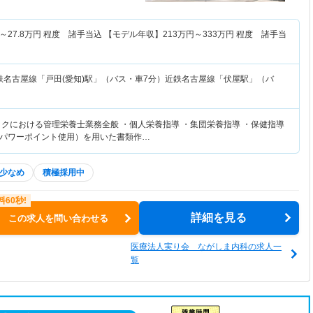
～
27.8
万円
程度 諸手当込 【モデル年収】
213
万円～
333
万円
程度 諸手当
鉄名古屋線「戸田(愛知)駅」（バス・車7分）近鉄名古屋線「伏屋駅」（バ
ックにおける管理栄養士業務全般 ・個人栄養指導 ・集団栄養指導 ・保健指導
パワーポイント使用）を用いた書類作…
少なめ
積極採用中
詳細を見る
この求人を問い合わせる
医療法人実り会 ながしま内科の求人一
覧