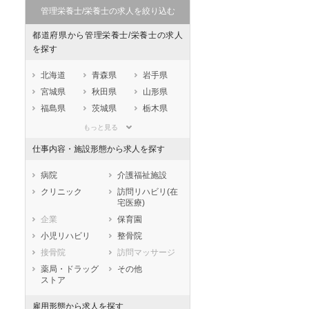
管理栄養士/栄養士の求人を絞り込む
都道府県から管理栄養士/栄養士の求人
を探す
北海道
青森県
岩手県
宮城県
秋田県
山形県
福島県
茨城県
栃木県
群馬県
埼玉県
千葉県
もっと見る
東京都
神奈川県
新潟県
仕事内容・施設形態から求人を探す
山梨県
長野県
富山県
石川県
福井県
岐阜県
病院
介護福祉施設
静岡県
愛知県
三重県
クリニック
訪問リハビリ(在
宅医療)
滋賀県
京都府
大阪府
企業
保育園
兵庫県
奈良県
和歌山県
小児リハビリ
整骨院
鳥取県
島根県
岡山県
接骨院
訪問マッサージ
広島県
山口県
徳島県
薬局・ドラッグ
その他
香川県
愛媛県
高知県
ストア
福岡県
佐賀県
長崎県
雇用形態から求人を探す
熊本県
大分県
宮崎県