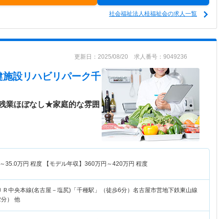
社会福祉法人桂福祉会の求人一覧
更新日：2025/08/20 求人番号：9049236
健施設リハビリパーク千
残業ほぼなし★家庭的な雰囲
～
35.0
万円
程度 【モデル年収】
360
万円～
420
万円
程度
ＪＲ中央本線(名古屋－塩尻)「千種駅」（徒歩6分）名古屋市営地下鉄東山線
2分） 他