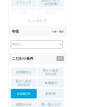
訪問リハビリ
クリニック
（在宅医療）
企業
保育園
もっと見る
小児リハビリ
整骨院
年収
※単一選択
接骨院
訪問マッサージ
薬局・
その他
ドラッグストア
こだわり条件
駅から徒歩
管理職求人
5分以内
駅から徒歩
車通勤可
10分以内
未経験OK
新卒OK
残業少なめ
寮・借り上げ