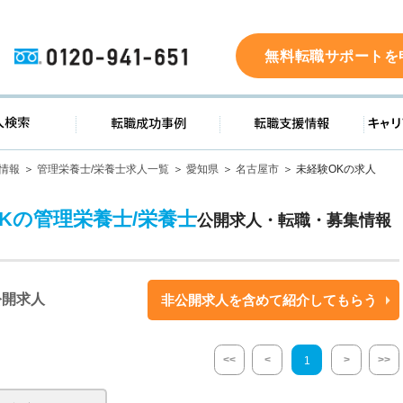
0120-941-651
無料転職サポートを
ド
求人検索
転職成功事例
転職支
情報
管理栄養士/栄養士求人一覧
愛知県
名古屋市
未経験OKの求人
OKの管理栄養士/栄養士
公開求人・転職・募集情報
公開求人
非公開求人を含めて紹介してもらう
<<
<
>
>>
1