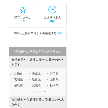
保存した求人
最近見た求人
0件
0件
保存した検索条件から再検索する
0件
管理栄養士/栄養士の求人を絞り込む
都道府県から管理栄養士/栄養士の求人
を探す
北海道
青森県
岩手県
宮城県
秋田県
山形県
福島県
茨城県
栃木県
群馬県
埼玉県
千葉県
もっと見る
東京都
神奈川県
新潟県
市区町村から管理栄養士/栄養士の求人
山梨県
長野県
富山県
を探す