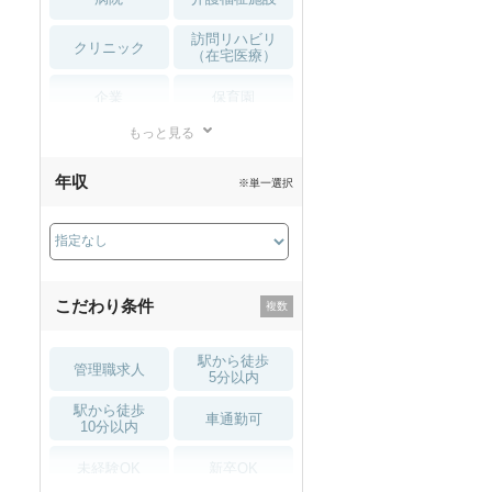
訪問リハビリ
クリニック
（在宅医療）
企業
保育園
もっと見る
小児リハビリ
整骨院
年収
※単一選択
接骨院
訪問マッサージ
薬局・
その他
ドラッグストア
こだわり条件
駅から徒歩
管理職求人
5分以内
駅から徒歩
車通勤可
10分以内
未経験OK
新卒OK