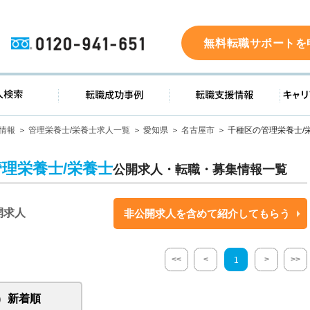
0120-941-651
無料転職サポートを
ド
求人検索
転職成功事例
転職支
情報
管理栄養士/栄養士求人一覧
愛知県
名古屋市
千種区の管理栄養士/
管理栄養士/栄養士
公開求人・転職・募集情報一覧
開求人
非公開求人を含めて紹介してもらう
<<
<
>
>>
1
新着順