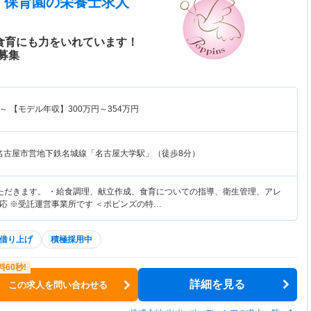
す保育園
の栄養士求人
◎食育にも力をいれています！
募集
～
【モデル年収】
300
万円～
354
万円
名古屋市営地下鉄名城線「名古屋大学駅」（徒歩8分）
ただきます。 ・給食調理、献立作成、食育についての指導、衛生管理、アレ
応 ※受託運営事業所です ＜ポピンズの特…
借り上げ
積極採用中
詳細を見る
この求人を問い合わせる