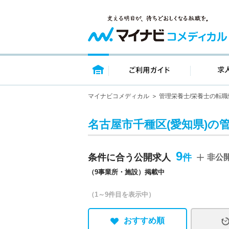
トップページ
ご利用ガイ
マイナビコメディカル
管理栄養士/栄養士の転職
名古屋市千種区(愛知県)の
9
条件に合う公開求人
非公
（9事業所・施設）掲載中
（1～9件目を表示中）
おすすめ順