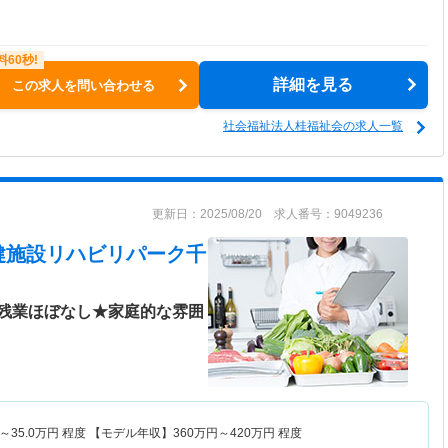
詳細を見る
この求人を問い合わせる
社会福祉法人桂福祉会の求人一覧
更新日：2025/08/20 求人番号：9049236
健施設リハビリパーク千
残業ほぼなし★家庭的な雰囲
～
35.0
万円
程度 【モデル年収】
360
万円～
420
万円
程度