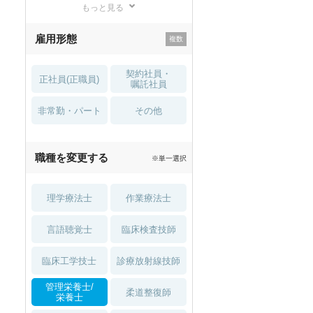
もっと見る
残業少なめ
寮・借り上げ
雇用形態
託児所・
住宅手当・補助
育児補助
契約社員・
正社員(正職員)
土日祝休
無資格 OK
嘱託社員
非常勤・パート
積極採用中
WEB面接OK
その他
2027年4月入職可
夏～秋入職可
職種を変更する
※単一選択
1月入職可
理学療法士
作業療法士
言語聴覚士
臨床検査技師
臨床工学技士
診療放射線技師
管理栄養士/
柔道整復師
栄養士