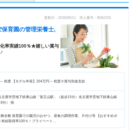
更新日：2026/05/11 求人番号：9092255
ぽ保育園
の管理栄養士,
化率実績100％★嬉しい賞与
♪
～
程度 【モデル年収】
204
万円～
程度※賞与別途支給
名古屋市営地下鉄東山線「覚王山駅」（徒歩15分）名古屋市営地下鉄東山線
9分） 他
業務全般 保育園での園児のおやつ、昼食の調理作業、片付け等 【おすすめポ
◇有給取得率100％！プライベート…