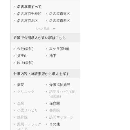
石川県
福井県
岐阜県
名古屋市すべて
静岡県
愛知県
三重県
名古屋市千種区
名古屋市東区
滋賀県
京都府
大阪府
名古屋市北区
名古屋市西区
兵庫県
奈良県
和歌山県
名古屋市中村区
名古屋市中区
鳥取県
島根県
岡山県
もっと見る
名古屋市昭和区
名古屋市瑞穂区
広島県
山口県
徳島県
近隣で公開求人が多い駅はこちら
名古屋市熱田区
名古屋市中川区
香川県
愛媛県
高知県
名古屋市港区
名古屋市南区
今池(愛知)
星ケ丘(愛知)
福岡県
佐賀県
長崎県
名古屋市守山区
名古屋市緑区
覚王山
池下
熊本県
大分県
宮崎県
名古屋市名東区
名古屋市天白区
吹上(愛知)
鹿児島県
沖縄県
市部
仕事内容・施設形態から求人を探す
豊橋市
岡崎市
一宮市
瀬戸市
病院
介護福祉施設
半田市
春日井市
クリニック
訪問リハビリ(在
宅医療)
豊川市
津島市
企業
保育園
碧南市
刈谷市
小児リハビリ
整骨院
豊田市
安城市
接骨院
訪問マッサージ
西尾市
蒲郡市
薬局・ドラッグ
その他
犬山市
常滑市
ストア