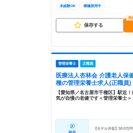
未経験OK
積極採用中
保存する
管理栄養士
正職員
医療法人杏林会 介護老人保
種
の管理栄養士求人(正職員)
【愛知県／名古屋市千種区】駅近！
気が自慢の老健です＜管理栄養士＞
【モデル月収】
30.0
万円
給与