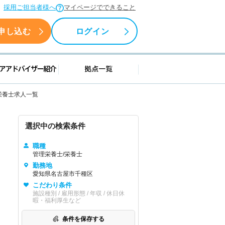
採用ご担当者様へ
マイページでできること
申し込む
ログイン
援情報
キャリアアドバイザー紹介
拠点一覧
栄養士求人一覧
選択中の検索条件
職種
管理栄養士/栄養士
勤務地
愛知県名古屋市千種区
こだわり条件
施設種別 / 雇用形態 / 年収 / 休日休
暇・福利厚生など
条件を保存する