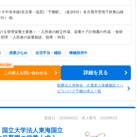
ＪＲ中央本線(名古屋－塩尻)「千種駅」（徒歩6分）名古屋市営地下鉄東山線
2分） 他
ける管理栄養士業務＞ ・入所者の献立作成、栄養ケア計画書の作成 ・食材
生管理 ・入所者の栄養相談、指導 ・特別…
K
残業少なめ
住宅手当・補助
積極採用中
詳細を見る
この求人を問い合わせる
医療法人杏林会 介護老人保健施設リハ
ビリパーク千種の求人一覧
更新日：2026/04/22 求人番号：10200613
 国立大学法人東海国立