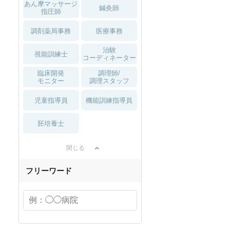
あん摩マッサージ
鍼灸師
指圧師
調剤薬局事務
医療事務
治験
視能訓練士
コーディネーター
臨床開発
調理師/
モニター
調理スタッフ
児童指導員
機能訓練指導員
胚培養士
閉じる
フリーワード