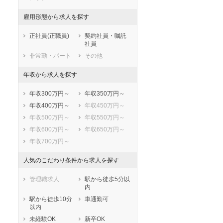
江南市
小牧市
稲沢市
新城市
雇用形態から求人を探す
東海市
大府市
正社員(正職員)
契約社員・嘱託
知多市
知立市
社員
尾張旭市
高浜市
非常勤・パート
その他
岩倉市
豊明市
年収から求人を探す
日進市
田原市
愛西市
清須市
年収300万円～
年収350万円～
北名古屋市
弥富市
年収400万円～
年収450万円～
みよし市
あま市
年収500万円～
年収550万円～
長久手市
愛知郡東郷町
年収600万円～
年収650万円～
西春日井郡豊山
丹羽郡大口町
年収700万円～
町
丹羽郡扶桑町
海部郡大治町
人気のこだわり条件から求人を探す
海部郡蟹江町
海部郡飛島村
知多郡阿久比町
知多郡東浦町
管理職求人
駅から徒歩5分以
内
知多郡南知多町
知多郡美浜町
駅から徒歩10分
車通勤可
知多郡武豊町
額田郡幸田町
以内
北設楽郡設楽町
北設楽郡東栄町
未経験OK
新卒OK