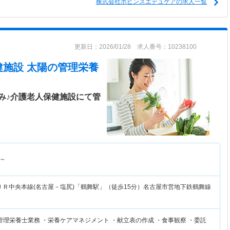
株式会社ポピンズエデュケアの求人一覧
更新日：2026/01/28 求人番号：10238100
施設 太陽
の管理栄養
み♪介護老人保健施設にて管
～
ＪＲ中央本線(名古屋－塩尻)「鶴舞駅」（徒歩15分）名古屋市営地下鉄鶴舞線
）
管理栄養士業務 ・栄養ケアマネジメント ・献立表の作成 ・食事観察 ・委託