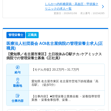
しらかべ内科糖尿病・高血圧・甲状腺ク
リニックの求人一覧
更新日：2026/01/06 求人番号：10234285
管理栄養士
正職員
医療法人社団葵会 AOI名古屋病院
の管理栄養士求人(正
職員)
【愛知県／名古屋市東区】土日祝休み◎駅チカ♪ケアミックス
病院での管理栄養士募集《正社員》
【モデル月収】
20.2
万円～
31.7
万円
給与
愛知県 名古屋市東区
名古屋市営地下鉄桜通線「高
岳駅」（徒歩5分）
勤務地
【仕事内容】 ■管理栄養士業務全般 ・栄養指導管理
業務 ・栄養食事指導、栄養…
仕事内容