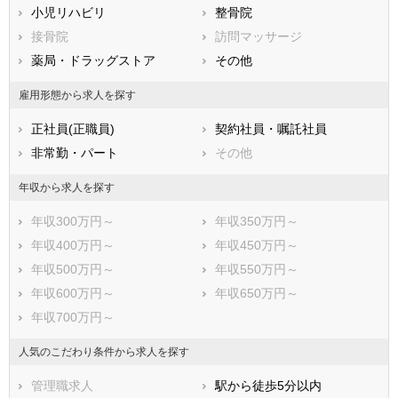
小児リハビリ
整骨院
鹿児島県
沖縄県
接骨院
訪問マッサージ
薬局・ドラッグストア
その他
雇用形態から求人を探す
正社員(正職員)
契約社員・嘱託社員
非常勤・パート
その他
年収から求人を探す
年収300万円～
年収350万円～
年収400万円～
年収450万円～
年収500万円～
年収550万円～
年収600万円～
年収650万円～
年収700万円～
人気のこだわり条件から求人を探す
管理職求人
駅から徒歩5分以内