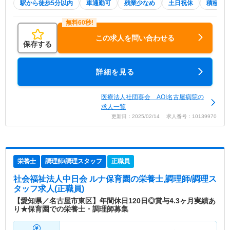
駅から徒歩5分以内
車通勤可
残業少なめ
土日祝休
積極採
この求人を問い合わせる
保存する
詳細を見る
医療法人社団葵会 AOI名古屋病院の
求人一覧
更新日：2025/02/14 求人番号：10139970
栄養士
調理師/調理スタッフ
正職員
社会福祉法人中日会 ルナ保育園
の栄養士,調理師/調理ス
タッフ求人(正職員)
【愛知県／名古屋市東区】年間休日120日◎賞与4.3ヶ月実績あ
り★保育園での栄養士・調理師募集