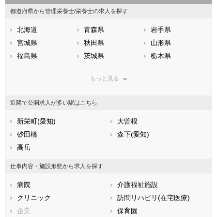
都道府県から管理栄養士/栄養士の求人を探す
北海道
青森県
岩手県
宮城県
秋田県
山形県
福島県
茨城県
栃木県
群馬県
埼玉県
千葉県
もっと見る
東京都
神奈川県
新潟県
山梨県
長野県
富山県
近隣で公開求人が多い駅はこちら
石川県
福井県
岐阜県
静岡県
新栄町(愛知)
愛知県
大曽根
三重県
滋賀県
砂田橋
京都府
森下(愛知)
大阪府
兵庫県
高岳
奈良県
和歌山県
鳥取県
島根県
岡山県
仕事内容・施設形態から求人を探す
広島県
山口県
徳島県
病院
介護福祉施設
香川県
愛媛県
高知県
クリニック
訪問リハビリ(在宅医療)
福岡県
佐賀県
長崎県
企業
保育園
熊本県
大分県
宮崎県