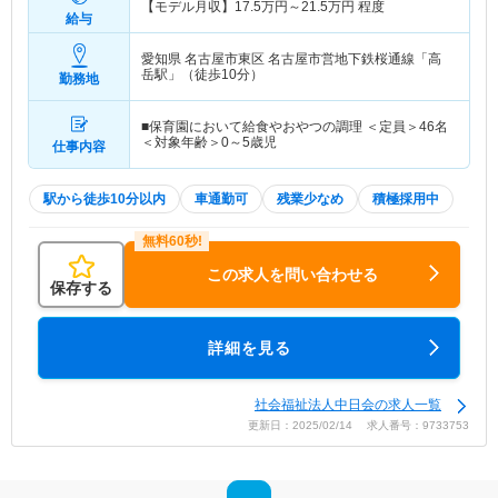
【モデル月収】
17.5
万円～
21.5
万円
程度
給与
愛知県 名古屋市東区
名古屋市営地下鉄桜通線「高
岳駅」（徒歩10分）
勤務地
■保育園において給食やおやつの調理 ＜定員＞46名
＜対象年齢＞0～5歳児
仕事内容
駅から徒歩10分以内
車通勤可
残業少なめ
積極採用中
この求人を問い合わせる
保存する
詳細を見る
社会福祉法人中日会の求人一覧
更新日：2025/02/14 求人番号：9733753