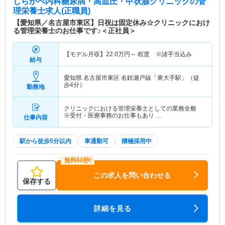
しらかべ内科糖尿病・高血圧・甲状腺クリニック
の管
理栄養士求人(正職員)
【愛知県／名古屋市東区】日祝は固定休み☆クリニックにおけ
る管理栄養士のお仕事です♪＜正社員＞
【モデル月収】
22.0
万円～
程度 ※諸手当込み
給与
愛知県 名古屋市東区
名鉄瀬戸線「東大手駅」（徒
歩4分）
勤務地
クリニックにおける管理栄養士としての業務全般
※受付・医療事務のお仕事もあり …
仕事内容
駅から徒歩5分以内
車通勤可
積極採用中
この求人を問い合わせる
保存する
詳細を見る