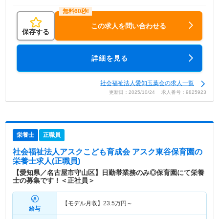
この求人を問い合わせる
保存する
詳細を見る
社会福祉法人愛知玉葉会の求人一覧
更新日：2025/10/24 求人番号：9825923
栄養士
正職員
社会福祉法人アスクこども育成会 アスク東谷保育園
の
栄養士求人(正職員)
【愛知県／名古屋市守山区】日勤帯業務のみ◎保育園にて栄養
士の募集です！＜正社員＞
【モデル月収】
23.5
万円～
給与