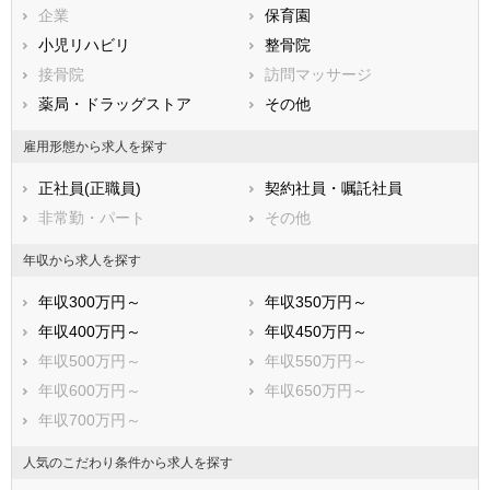
企業
保育園
熊本県
大分県
宮崎県
小児リハビリ
整骨院
鹿児島県
沖縄県
接骨院
訪問マッサージ
薬局・ドラッグストア
その他
雇用形態から求人を探す
正社員(正職員)
契約社員・嘱託社員
非常勤・パート
その他
年収から求人を探す
年収300万円～
年収350万円～
年収400万円～
年収450万円～
年収500万円～
年収550万円～
年収600万円～
年収650万円～
年収700万円～
人気のこだわり条件から求人を探す