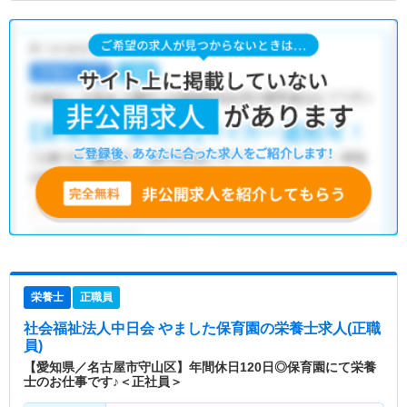
栄養士
正職員
社会福祉法人中日会 やました保育園
の栄養士求人(正職
員)
【愛知県／名古屋市守山区】年間休日120日◎保育園にて栄養
士のお仕事です♪＜正社員＞