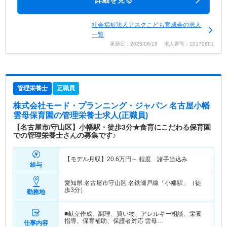
詳細を見る
社会福祉法人アスクこども育成会の求人
一覧
更新日：2025/06/18 求人番号：10172681
管理栄養士
正職員
株式会社モード・プランニング・ジャパン 名古屋小幡
雲母保育園
の管理栄養士求人(正職員)
【名古屋市/守山区】小幡駅・徒歩3分★食育にこだわる保育園
での管理栄養士さんの募集です♪
【モデル月収】
20.6
万円～
程度 諸手当込み
給与
愛知県 名古屋市守山区
名鉄瀬戸線「小幡駅」（徒
歩3分）
勤務地
■献立作成、調理、買い物、アレルギー相談、栄養
指導、保育補助、保護者対応 雲母…
仕事内容