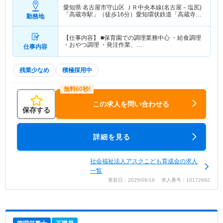
愛知県 名古屋市守山区
ＪＲ中央本線(名古屋－塩尻)
「高蔵寺駅」（徒歩16分）愛知環状鉄道「高蔵寺
勤務地
駅」（徒歩16分） 他
【仕事内容】 ■保育園での調理業務中心 ・給食調理
・おやつ調理 ・発注作業、…
仕事内容
残業少なめ
積極採用中
この求人を問い合わせる
保存する
詳細を見る
社会福祉法人アスクこども育成会の求人
一覧
更新日：2025/06/18 求人番号：10172682