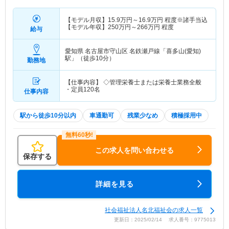
【モデル月収】
15.9
万円～
16.9
万円
程度※諸手当込
【モデル年収】
250
万円～
266
万円
程度
給与
愛知県 名古屋市守山区
名鉄瀬戸線「喜多山(愛知)
駅」（徒歩10分）
勤務地
【仕事内容】 ◇管理栄養士または栄養士業務全般
・定員120名
仕事内容
駅から徒歩10分以内
車通勤可
残業少なめ
積極採用中
この求人を問い合わせる
保存する
詳細を見る
社会福祉法人名北福祉会の求人一覧
更新日：2025/02/14 求人番号：9775013