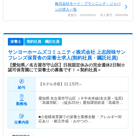
株式会社モード・プランニング・ジャパ
ンの求人一覧
更新日：2026/06/02 求人番号：9690088
栄養士
契約社員・嘱託社員
サンヨーホームズコミュニティ株式会社 上志段味サン
フレンズ保育舎
の栄養士求人(契約社員・嘱託社員)
【愛知県／名古屋市守山区】日祝固定休みの完全週休2日制☆
認可保育園にて栄養士の募集です！＜契約社員＞
【モデル月収】
21.1
万円～
給与
愛知県 名古屋市守山区
ＪＲ中央本線(名古屋－塩尻)
「高蔵寺駅」（徒歩25分）愛知環状鉄道「高蔵寺
勤務地
駅」（徒歩25分） 他
■小規模保育園での栄養士業務全般 ・アレルギー対
応あり ・献立作成 ・おやつの…
仕事内容