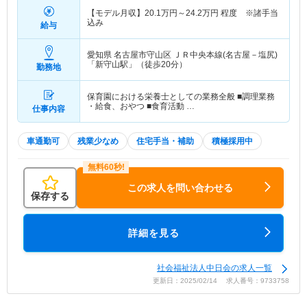
【モデル月収】
20.1
万円～
24.2
万円
程度 ※諸手当
込み
給与
愛知県 名古屋市守山区
ＪＲ中央本線(名古屋－塩尻)
「新守山駅」（徒歩20分）
勤務地
保育園における栄養士としての業務全般 ■調理業務
・給食、おやつ ■食育活動 …
仕事内容
車通勤可
残業少なめ
住宅手当・補助
積極採用中
この求人を問い合わせる
保存する
詳細を見る
社会福祉法人中日会の求人一覧
更新日：2025/02/14 求人番号：9733758