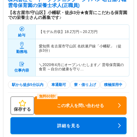
雲母保育園
の栄養士求人(正職員)
【名古屋市/守山区】小幡駅・徒歩3分★食育にこだわる保育園
での栄養士さんの募集です♪
【モデル月収】
18.2
万円～
20.2
万円
給与
愛知県 名古屋市守山区
名鉄瀬戸線「小幡駅」（徒
歩3分）
勤務地
＼2020年4月にオープンいたします／ 雲母保育園の
食育 ～自分の健康を守り…
仕事内容
駅から徒歩5分以内
車通勤可
寮・借り上げ
積極採用中
この求人を問い合わせる
保存する
詳細を見る