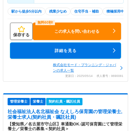
駅から徒歩5分以内
残業少なめ
住宅手当・補助
積極採用中
この求人を問い合わせる
保存する
詳細を見る
株式会社モード・プランニング・ジャパ
ンの求人一覧
更新日：2025/05/14 求人番号：9690081
管理栄養士
栄養士
契約社員・嘱託社員
社会福祉法人名北福祉会 なえしろ保育園
の管理栄養士,
栄養士求人(契約社員・嘱託社員)
【愛知県／名古屋市守山区】車通勤OK♪認可保育園にて管理栄
養士／栄養士の募集＜契約社員＞