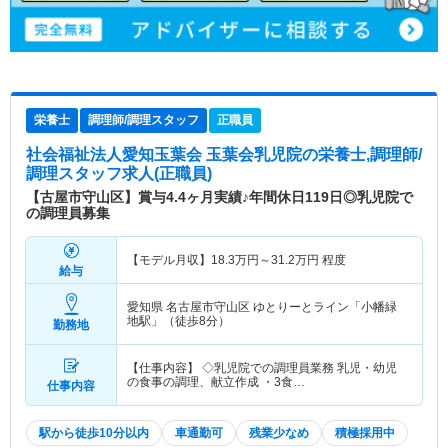
栄養士
調理師/調理スタッフ
正職員
社会福祉法人愛知玉葉会 玉葉会乳児院
の栄養士,調理師/
調理スタッフ求人(正職員)
【古屋市守山区】賞与4.4ヶ月実績♪年間休日119日◎乳児院で
の調理員募集
【モデル月収】
18.3
万円～
31.2
万円
程度
給与
愛知県 名古屋市守山区
ゆとりーとライン「小幡緑
地駅」（徒歩8分）
勤務地
【仕事内容】 ◇乳児院での調理員業務 乳児・幼児
の食事の調理、献立作成 ・3食…
仕事内容
駅から徒歩10分以内
車通勤可
残業少なめ
積極採用中