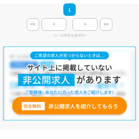
1
<<
<
>
>>
（1～11件目を表示中）