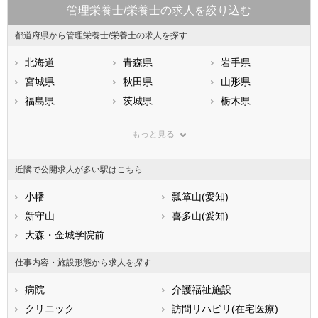
管理栄養士/栄養士の求人を絞り込む
都道府県から管理栄養士/栄養士の求人を探す
北海道
青森県
岩手県
宮城県
秋田県
山形県
福島県
茨城県
栃木県
群馬県
埼玉県
千葉県
もっと見る
東京都
神奈川県
新潟県
山梨県
長野県
富山県
近隣で公開求人が多い駅はこちら
石川県
福井県
岐阜県
静岡県
小幡
愛知県
瓢箪山(愛知)
三重県
滋賀県
新守山
京都府
喜多山(愛知)
大阪府
兵庫県
大森・金城学院前
奈良県
和歌山県
鳥取県
島根県
岡山県
仕事内容・施設形態から求人を探す
広島県
山口県
徳島県
病院
介護福祉施設
香川県
愛媛県
高知県
クリニック
訪問リハビリ(在宅医療)
福岡県
佐賀県
長崎県