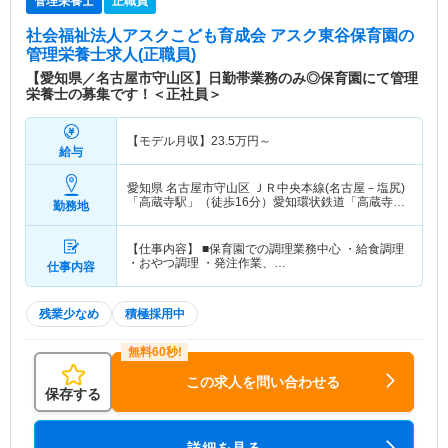
管理栄養士
正職員
社会福祉法人アスクこども育成会 アスク東谷保育園
の
管理栄養士求人(正職員)
【愛知県／名古屋市守山区】日勤帯業務のみ◎保育園にて管理
栄養士の募集です！＜正社員＞
【モデル月収】
23.5
万円～
給与
愛知県 名古屋市守山区
ＪＲ中央本線(名古屋－塩尻)
「高蔵寺駅」（徒歩16分）愛知環状鉄道「高蔵寺
勤務地
駅」（徒歩16分） 他
【仕事内容】 ■保育園での調理業務中心 ・給食調理
・おやつ調理 ・発注作業、…
仕事内容
残業少なめ
積極採用中
この求人を問い合わせる
保存する