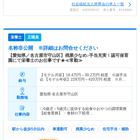
社会福祉法人慈尊会の求人一覧
更新日：2025/05/15 求人番号：9723660
栄養士
正職員
名称非公開
※詳細はお問合せください
【愛知県／名古屋市守山区】残業少なめ♪手当充実！認可保育
園にて栄養士のお仕事です★≪常勤≫
【モデル月収】
16.4
万円～
30.2
万円
程度 ※諸手当
込 【モデル年収】
229
万円～
420
万円
程度 ※月収
給与
×12ヶ月＋賞与
愛知県 名古屋市守山区
勤務地
◇0歳児～5歳児に提供する給食やおやつの調理業務
【給食業務】 ・食材の下処理…
仕事内容
駅から徒歩5分以内
車通勤可
残業少なめ
住宅手当・補助