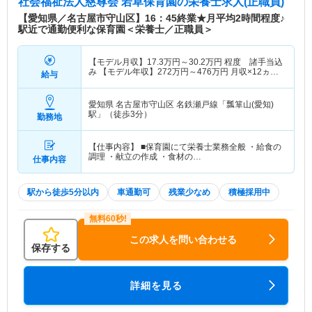
社会福祉法人慈尊会 若草保育園
の栄養士求人(正職員)
【愛知県／名古屋市守山区】16：45終業★月平均2時間程度♪
駅近で通勤便利な保育園＜栄養士／正職員＞
【モデル月収】
17.3
万円～
30.2
万円
程度 諸手当込
み 【モデル年収】
272
万円～
476
万円
月収×12ヵ月
給与
＋賞与4.30ヵ月計算
愛知県 名古屋市守山区
名鉄瀬戸線「瓢箪山(愛知)
駅」（徒歩3分）
勤務地
【仕事内容】 ■保育園にて栄養士業務全般 ・給食の
調理 ・献立の作成 ・食材の…
仕事内容
駅から徒歩5分以内
車通勤可
残業少なめ
積極採用中
この求人を問い合わせる
保存する
詳細を見る