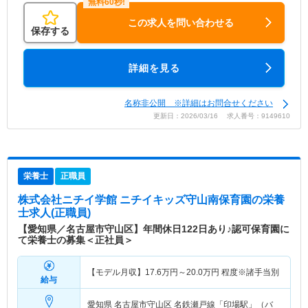
この求人を問い合わせる
保存する
詳細を見る
名称非公開 ※詳細はお問合せください
更新日：2026/03/16 求人番号：9149610
栄養士
正職員
株式会社ニチイ学館 ニチイキッズ守山南保育園
の栄養
士求人(正職員)
【愛知県／名古屋市守山区】年間休日122日あり♪認可保育園に
て栄養士の募集＜正社員＞
【モデル月収】
17.6
万円～
20.0
万円
程度※諸手当別
給与
愛知県 名古屋市守山区
名鉄瀬戸線「印場駅」（バ