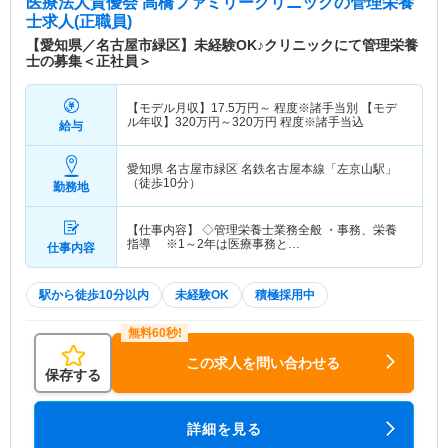
医療法人貴優会 高橋ファミリークリニック
の管理栄養
士求人(正職員)
【愛知県／名古屋市緑区】未経験OK♪クリニックにて管理栄養
士の募集＜正社員＞
【モデル月収】
17.5
万円～
程度※諸手当別 【モデ
ル年収】
320
万円～
320
万円
程度※諸手当込
給与
愛知県 名古屋市緑区
名鉄名古屋本線「左京山駅」
（徒歩10分）
勤務地
【仕事内容】 ◇管理栄養士業務全般 ・事務、栄養
指導 ※1～2年は医療事務と…
仕事内容
駅から徒歩10分以内
未経験OK
積極採用中
この求人を問い合わせる
保存する
詳細を見る