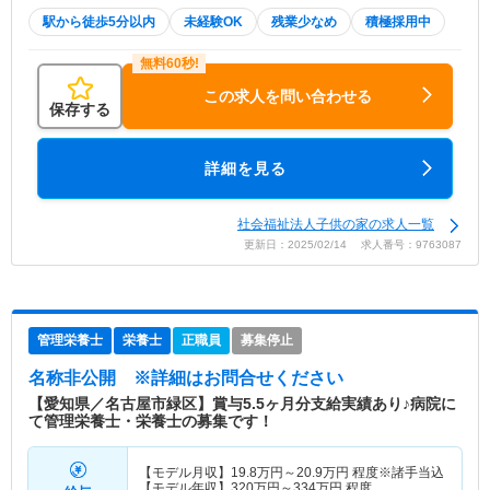
駅から徒歩5分以内
未経験OK
残業少なめ
積極採用中
この求人を問い合わせる
保存する
詳細を見る
社会福祉法人子供の家の求人一覧
更新日：2025/02/14 求人番号：9763087
管理栄養士
栄養士
正職員
募集停止
名称非公開
※詳細はお問合せください
【愛知県／名古屋市緑区】賞与5.5ヶ月分支給実績あり♪病院に
て管理栄養士・栄養士の募集です！
【モデル月収】
19.8
万円～
20.9
万円
程度※諸手当込
【モデル年収】
320
万円～
334
万円
程度