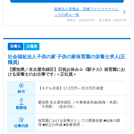
医療法人貴優会 高橋ファミリークリニ
ックの求人一覧
更新日：2025/07/25 求人番号：9823745
栄養士
正職員
社会福祉法人子供の家 子供の家保育園
の栄養士求人(正
職員)
【愛知県／名古屋市緑区】日祝お休み☆《駅チカ》保育園にお
ける栄養士のお仕事です♪＜正社員＞
【モデル月収】
17.2
万円～
20.5
万円
程度
給与
愛知県 名古屋市緑区
ＪＲ東海道本線(熱海－米原)
「大高駅」（徒歩3分）
勤務地
保育園における栄養士としての業務全般 ■給食の調
理 ■献立の作成 ■栄養管理 …
仕事内容