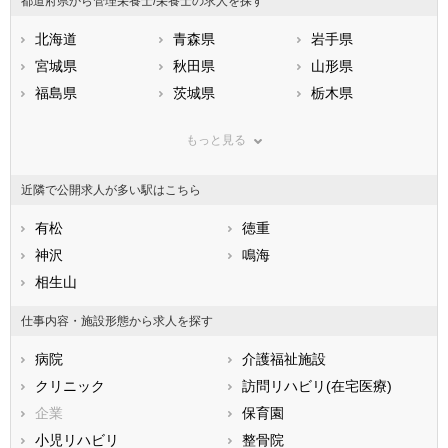
都道府県から管理栄養士/栄養士の求人を探す
北海道
青森県
岩手県
宮城県
秋田県
山形県
福島県
茨城県
栃木県
群馬県
埼玉県
千葉県
もっと見る
東京都
神奈川県
新潟県
山梨県
長野県
富山県
近隣で公開求人が多い駅はこちら
石川県
福井県
岐阜県
静岡県
有松
愛知県
徳重
三重県
滋賀県
神沢
京都府
鳴海
大阪府
兵庫県
相生山
奈良県
和歌山県
鳥取県
島根県
岡山県
仕事内容・施設形態から求人を探す
広島県
山口県
徳島県
病院
介護福祉施設
香川県
愛媛県
高知県
クリニック
訪問リハビリ(在宅医療)
福岡県
佐賀県
長崎県
企業
保育園
熊本県
大分県
宮崎県
小児リハビリ
整骨院
鹿児島県
沖縄県