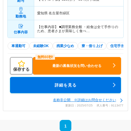
給与
愛知県 名古屋市緑区
勤務地
【仕事内容】 ■調理業務全般 ・給食は全て手作りの
ため、患者さまが美味しく食べ…
仕事内容
車通勤可
未経験OK
残業少なめ
寮・借り上げ
住宅手当・
最新の募集状況を問い合わせる
保存する
詳細を見る
名称非公開 ※詳細はお問合せください
更新日：2025/07/25 求人番号：9113477
1