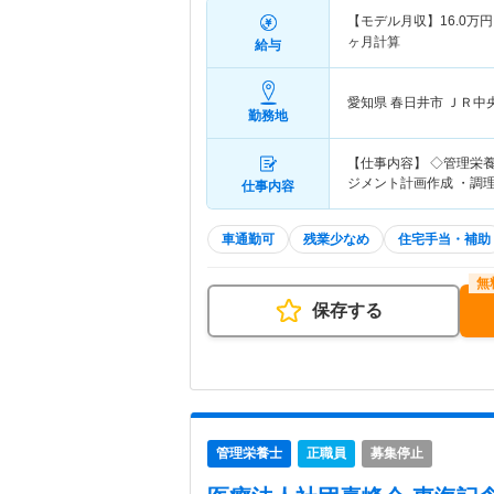
【モデル月収】
16.0
万円
ヶ月計算
給与
愛知県 春日井市
ＪＲ中
勤務地
【仕事内容】 ◇管理栄
ジメント計画作成 ・調理
仕事内容
車通勤可
残業少なめ
住宅手当・補助
保存する
管理栄養士
正職員
募集停止