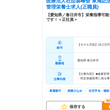
医療法人社団喜峰会 東海記
管理栄養士求人(正職員)
【愛知県／春日井市】栄養指導可能
です！＜正社員＞
【モデル月収】
18.2
万円
給与
愛知県 春日井市
勤務地
【仕事内容】 ■健康管
・特定保健指導に係る事
仕事内容
車通勤可
残業少なめ
住宅手当・補助
保存する