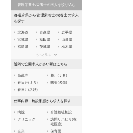
管理栄養士/栄養士の求人を絞り込む
都道府県から管理栄養士/栄養士の求人
を探す
北海道
青森県
岩手県
宮城県
秋田県
山形県
福島県
茨城県
栃木県
群馬県
埼玉県
千葉県
もっと見る
東京都
神奈川県
新潟県
近隣で公開求人が多い駅はこちら
山梨県
長野県
富山県
石川県
福井県
岐阜県
高蔵寺
勝川(ＪＲ)
静岡県
愛知県
三重県
春日井(ＪＲ)
味美(名鉄)
滋賀県
京都府
大阪府
春日井(名鉄)
兵庫県
奈良県
和歌山県
仕事内容・施設形態から求人を探す
鳥取県
島根県
岡山県
広島県
山口県
徳島県
病院
介護福祉施設
香川県
愛媛県
高知県
クリニック
訪問リハビリ(在
宅医療)
福岡県
佐賀県
長崎県
企業
保育園
熊本県
大分県
宮崎県