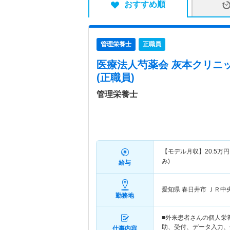
おすすめ順
管理栄養士
正職員
医療法人芍薬会 灰本クリニ
(正職員)
管理栄養士
【モデル月収】
20.5
万円
み)
給与
愛知県 春日井市
ＪＲ中央
勤務地
■外来患者さんの個人栄
助、受付、データ入力、
仕事内容