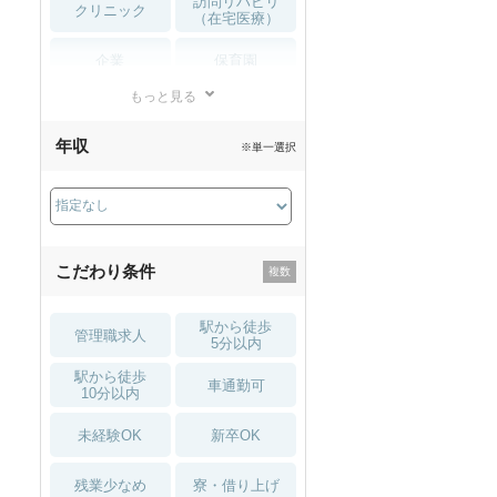
訪問リハビリ
クリニック
（在宅医療）
企業
保育園
もっと見る
小児リハビリ
整骨院
年収
※単一選択
接骨院
訪問マッサージ
薬局・
その他
ドラッグストア
こだわり条件
駅から徒歩
管理職求人
5分以内
駅から徒歩
車通勤可
10分以内
未経験OK
新卒OK
残業少なめ
寮・借り上げ