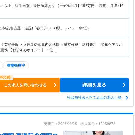
～
以上、諸手当別、経験加算あり 【モデル年収】
192
万円～
程度、月収×12
央本線(名古屋－塩尻)「春日井(ＪＲ)駅」（バス・車6分）
養士業務全般 ・入居者の食事内容把握 ・献立作成、材料発注 ・栄養ケアマネ
業務 【おすすめポイント】 ・住…
積極採用中
詳細を見る
この求人を問い合わせる
社会福祉法人ちづる会の求人一覧
更新日：2026/08/06 求人番号：10169676