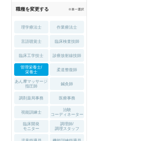
職種を変更する
※単一選択
理学療法士
作業療法士
言語聴覚士
臨床検査技師
臨床工学技士
診療放射線技師
管理栄養士/
柔道整復師
栄養士
あん摩マッサージ
鍼灸師
指圧師
調剤薬局事務
医療事務
治験
視能訓練士
コーディネーター
臨床開発
調理師/
モニター
調理スタッフ
児童指導員
機能訓練指導員