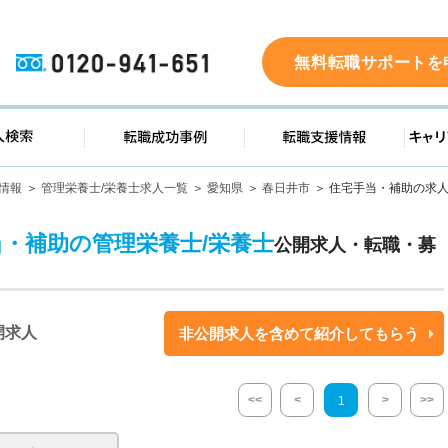
0120-941-651
無料転職サポートを
ド
求人検索
転職成功事例
転職支
情報
管理栄養士/栄養士求人一覧
愛知県
春日井市
住宅手当・補助の求
当・補助の管理栄養士/栄養士
公開求人・転職・募
開求人
非公開求人を含めて紹介してもらう
<<
<
>
>>
1