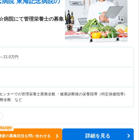
念病院 東海記念病院
の
☆病院にて管理栄養士の募集
～
21.0
万円
理センターでの管理栄養士業務全般 ・健康診断後の栄養指導（特定保健指導）
務全般 など
詳細を見る
最新の募集状況を問い合わせる