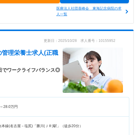
医療法人社団喜峰会 東海記念病院の求
人一覧
更新日：2025/10/28 求人番号：10155952
の管理栄養士求人(正職
0日でワークライフバランス◎
～
28.0
万円
本線(名古屋－塩尻)「勝川(ＪＲ)駅」（徒歩20分）