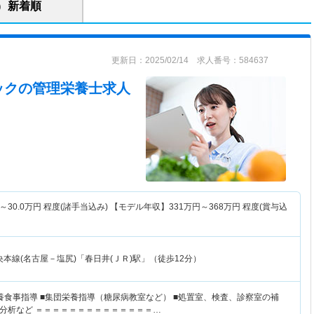
新着順
更新日：2025/02/14 求人番号：584637
ック
の管理栄養士求人
～
30.0
万円
程度(諸手当込み) 【モデル年収】
331
万円～
368
万円
程度(賞与込
本線(名古屋－塩尻)「春日井(ＪＲ)駅」（徒歩12分）
養食事指導 ■集団栄養指導（糖尿病教室など） ■処置室、検査、診察室の補
分析など ＝＝＝＝＝＝＝＝＝＝＝＝＝＝…