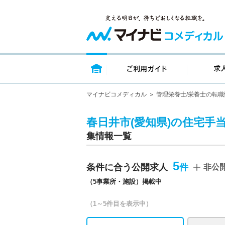
トップページ
ご利用ガイ
マイナビコメディカル
管理栄養士/栄養士の転職
春日井市(愛知県)の住宅手
集情報一覧
5
条件に合う公開求人
非公
（5事業所・施設）掲載中
（1～5件目を表示中）