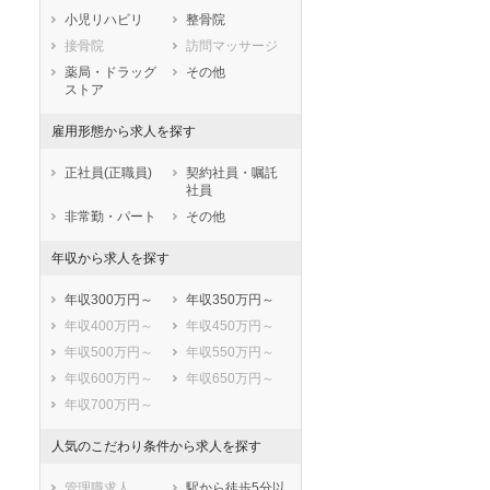
小児リハビリ
整骨院
鹿児島県
沖縄県
接骨院
訪問マッサージ
薬局・ドラッグ
その他
ストア
雇用形態から求人を探す
正社員(正職員)
契約社員・嘱託
社員
非常勤・パート
その他
年収から求人を探す
年収300万円～
年収350万円～
年収400万円～
年収450万円～
年収500万円～
年収550万円～
年収600万円～
年収650万円～
年収700万円～
人気のこだわり条件から求人を探す
管理職求人
駅から徒歩5分以