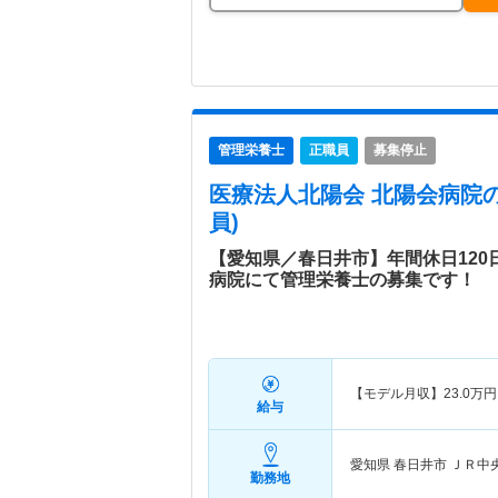
管理栄養士
正職員
募集停止
医療法人北陽会 北陽会病院
員)
【愛知県／春日井市】年間休日12
病院にて管理栄養士の募集です！
【モデル月収】
23.0
万円
給与
愛知県 春日井市
ＪＲ中央
勤務地