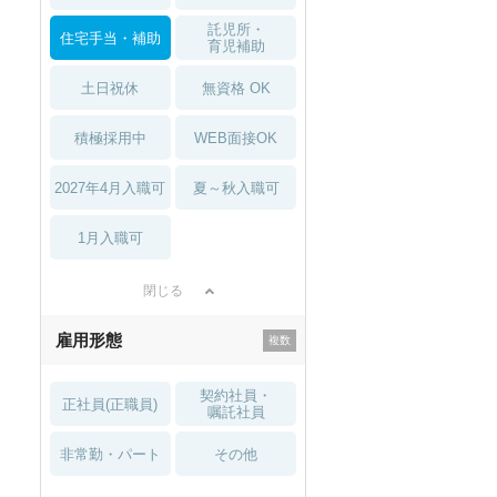
託児所・
住宅手当・補助
育児補助
土日祝休
無資格 OK
積極採用中
WEB面接OK
2027年4月入職可
夏～秋入職可
1月入職可
閉じる
雇用形態
契約社員・
正社員(正職員)
嘱託社員
非常勤・パート
その他