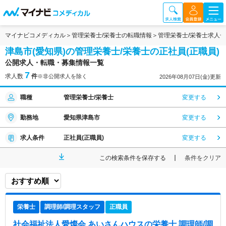
マイナビコメディカル
管理栄養士/栄養士の転職情報
管理栄養士/栄養士求人
津島市(愛知県)の管理栄養士/栄養士の正社員(正職員)
公開求人・転職・募集情報一覧
7
求人数
件
※非公開求人を除く
2026年08月07日(金)更新
職種
管理栄養士/栄養士
変更する
勤務地
愛知県津島市
変更する
求人条件
正社員(正職員)
変更する
この検索条件を保存する
条件をクリア
栄養士
調理師/調理スタッフ
正職員
社会福祉法人愛燦会 あいさんハウス
の栄養士,調理師/調