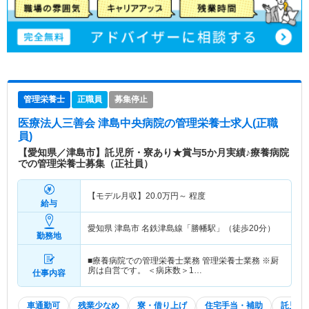
管理栄養士
正職員
募集停止
医療法人三善会 津島中央病院
の管理栄養士求人(正職
員)
【愛知県／津島市】託児所・寮あり★賞与5か月実績♪療養病院
での管理栄養士募集（正社員）
【モデル月収】
20.0
万円～
程度
給与
愛知県 津島市
名鉄津島線「勝幡駅」（徒歩20分）
勤務地
■療養病院での管理栄養士業務 管理栄養士業務 ※厨
房は自営です。 ＜病床数＞1…
仕事内容
車通勤可
残業少なめ
寮・借り上げ
住宅手当・補助
託児所