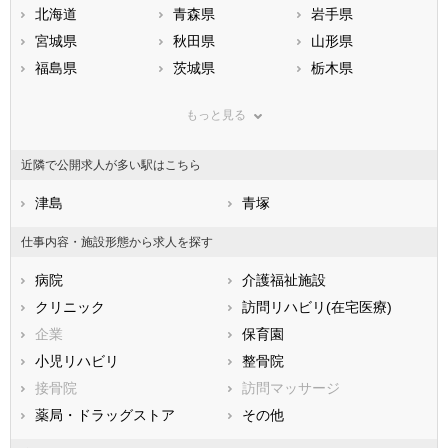
北海道
青森県
岩手県
宮城県
秋田県
山形県
福島県
茨城県
栃木県
群馬県
埼玉県
千葉県
もっと見る
東京都
神奈川県
新潟県
山梨県
長野県
富山県
近隣で公開求人が多い駅はこちら
石川県
福井県
岐阜県
静岡県
津島
愛知県
青塚
三重県
滋賀県
京都府
大阪府
仕事内容・施設形態から求人を探す
兵庫県
奈良県
和歌山県
病院
介護福祉施設
鳥取県
島根県
岡山県
クリニック
訪問リハビリ(在宅医療)
広島県
山口県
徳島県
企業
保育園
香川県
愛媛県
高知県
小児リハビリ
整骨院
福岡県
佐賀県
長崎県
接骨院
訪問マッサージ
熊本県
大分県
宮崎県
薬局・ドラッグストア
その他
鹿児島県
沖縄県