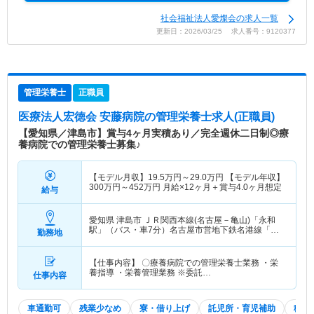
社会福祉法人愛燦会の求人一覧
更新日：2026/03/25 求人番号：9120377
管理栄養士
正職員
医療法人宏徳会 安藤病院
の管理栄養士求人(正職員)
【愛知県／津島市】賞与4ヶ月実積あり／完全週休二日制◎療
養病院での管理栄養士募集♪
【モデル月収】
19.5
万円～
29.0
万円
【モデル年収】
300
万円～
452
万円
月給×12ヶ月＋賞与4.0ヶ月想定
給与
愛知県 津島市
ＪＲ関西本線(名古屋－亀山)「永和
駅」（バス・車7分）名古屋市営地下鉄名港線「日
勤務地
比野(名古屋市営)駅」（バス・車6分） 他
【仕事内容】 〇療養病院での管理栄養士業務 ・栄
養指導 ・栄養管理業務 ※委託…
仕事内容
車通勤可
残業少なめ
寮・借り上げ
託児所・育児補助
積極