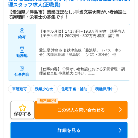
理スタッフ求人(正職員)
【愛知県／津島市】残業ほぼなし♪手当充実★障がい者施設に
て調理師・栄養士の募集です！
【モデル月収】
17.1
万円～
19.8
万円
程度 諸手当込
【モデル年収】
260
万円～
302
万円
程度 諸手当・
給与
賞与込
愛知県 津島市
名鉄津島線「藤浪駅」（バス・車6
分）名鉄津島線「津島駅」（バス・車4分） 他
勤務地
【仕事内容】 ◇障がい者施設における栄養管理・調
理業務全般 事業拡大に伴い、正…
仕事内容
車通勤可
残業少なめ
住宅手当・補助
積極採用中
この求人を問い合わせる
保存する
詳細を見る