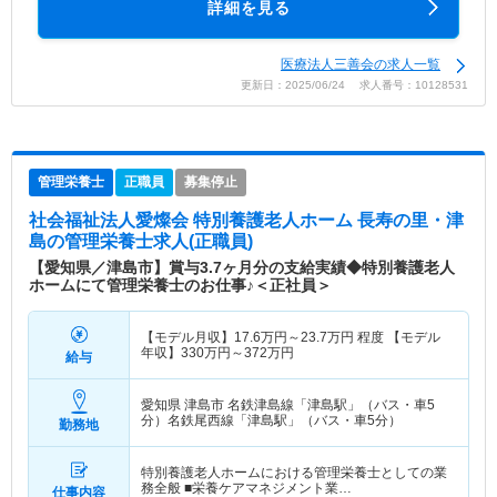
詳細を見る
医療法人三善会の求人一覧
更新日：2025/06/24 求人番号：10128531
管理栄養士
正職員
募集停止
社会福祉法人愛燦会 特別養護老人ホーム 長寿の里・津
島
の管理栄養士求人(正職員)
【愛知県／津島市】賞与3.7ヶ月分の支給実績◆特別養護老人
ホームにて管理栄養士のお仕事♪＜正社員＞
【モデル月収】
17.6
万円～
23.7
万円
程度 【モデル
年収】
330
万円～
372
万円
給与
愛知県 津島市
名鉄津島線「津島駅」（バス・車5
分）名鉄尾西線「津島駅」（バス・車5分）
勤務地
特別養護老人ホームにおける管理栄養士としての業
務全般 ■栄養ケアマネジメント業…
仕事内容