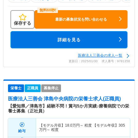
最新の募集状況を問い合わせる
保存する
詳細を見る
医療法人三善会の求人一覧
更新日：2025/01/30 求人番号：9781358
栄養士
正職員
募集停止
医療法人三善会 津島中央病院
の栄養士求人(正職員)
【愛知県／津島市】経験不問！賞与5か月実績♪療養病院での栄
養士募集（正社員）
【モデル月収】
18.0
万円～
程度 【モデル年収】
305
万円～
程度
給与