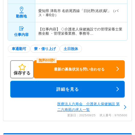
愛知県 津島市
名鉄尾西線「日比野(名鉄)駅」（バ
ス・車6分）
勤務地
【仕事内容】 ◇介護老人保健施設での管理栄養士業
務全般 ・管理栄養業務、事務等…
仕事内容
車通勤可
寮・借り上げ
土日祝休
最新の募集状況を問い合わせる
保存する
詳細を見る
医療法人六寿会 介護老人保健施設 第
二六寿苑の求人一覧
更新日：2025/09/25 求人番号：9765600