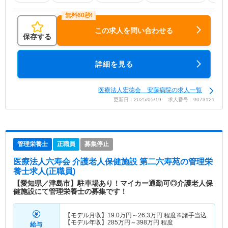
この求人を問い合わせる
保存する
詳細を見る
医療法人宏徳会 安藤病院の求人一覧
更新日：2025/05/19 求人番号：9073121
管理栄養士
正職員
募集停止
医療法人六寿会 介護老人保健施設 第二六寿苑
の管理栄
養士求人(正職員)
【愛知県／津島市】駐車場あり！マイカー通勤可◎介護老人保
健施設にて管理栄養士の募集です！
【モデル月収】
19.0
万円～
26.3
万円
程度※諸手当込
【モデル年収】
285
万円～
398
万円
程度
給与