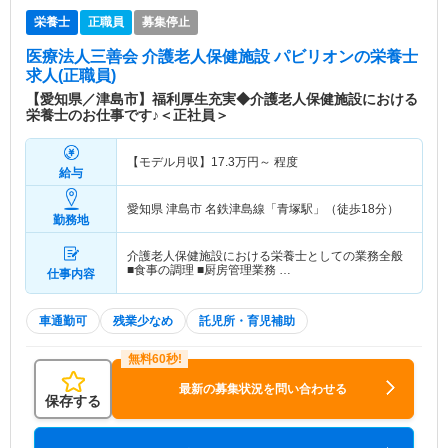
栄養士
正職員
募集停止
医療法人三善会 介護老人保健施設 パビリオン
の栄養士
求人(正職員)
【愛知県／津島市】福利厚生充実◆介護老人保健施設における
栄養士のお仕事です♪＜正社員＞
【モデル月収】
17.3
万円～
程度
給与
愛知県 津島市
名鉄津島線「青塚駅」（徒歩18分）
勤務地
介護老人保健施設における栄養士としての業務全般
■食事の調理 ■厨房管理業務 …
仕事内容
車通勤可
残業少なめ
託児所・育児補助
最新の募集状況を問い合わせる
保存する