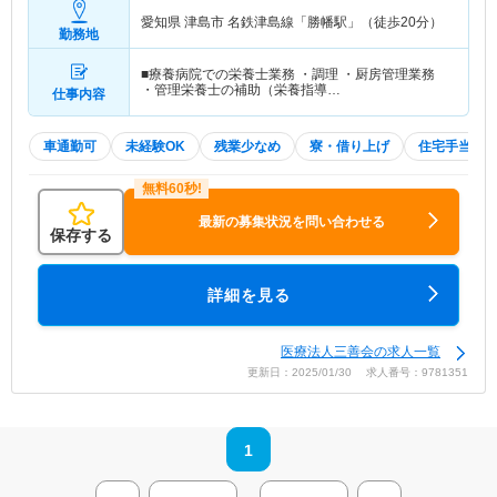
愛知県 津島市
名鉄津島線「勝幡駅」（徒歩20分）
勤務地
■療養病院での栄養士業務 ・調理 ・厨房管理業務
・管理栄養士の補助（栄養指導…
仕事内容
車通勤可
未経験OK
残業少なめ
寮・借り上げ
住宅手当・
最新の募集状況を問い合わせる
保存する
詳細を見る
医療法人三善会の求人一覧
更新日：2025/01/30 求人番号：9781351
1