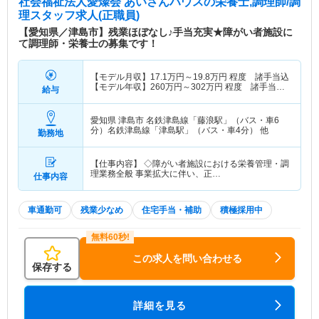
社会福祉法人愛燦会 あいさんハウス
の栄養士,調理師/調
理スタッフ求人(正職員)
【愛知県／津島市】残業ほぼなし♪手当充実★障がい者施設に
て調理師・栄養士の募集です！
【モデル月収】
17.1
万円～
19.8
万円
程度 諸手当込
【モデル年収】
260
万円～
302
万円
程度 諸手当・
給与
賞与込
愛知県 津島市
名鉄津島線「藤浪駅」（バス・車6
分）名鉄津島線「津島駅」（バス・車4分） 他
勤務地
【仕事内容】 ◇障がい者施設における栄養管理・調
理業務全般 事業拡大に伴い、正…
仕事内容
車通勤可
残業少なめ
住宅手当・補助
積極採用中
この求人を問い合わせる
保存する
詳細を見る