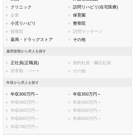
クリニック
訪問リハビリ(在宅医療)
広島県
山口県
徳島県
企業
保育園
香川県
愛媛県
高知県
小児リハビリ
整骨院
福岡県
佐賀県
長崎県
接骨院
訪問マッサージ
熊本県
大分県
宮崎県
薬局・ドラッグストア
その他
鹿児島県
沖縄県
雇用形態から求人を探す
正社員(正職員)
契約社員・嘱託社員
非常勤・パート
その他
年収から求人を探す
年収300万円～
年収350万円～
年収400万円～
年収450万円～
年収500万円～
年収550万円～
年収600万円～
年収650万円～
年収700万円～