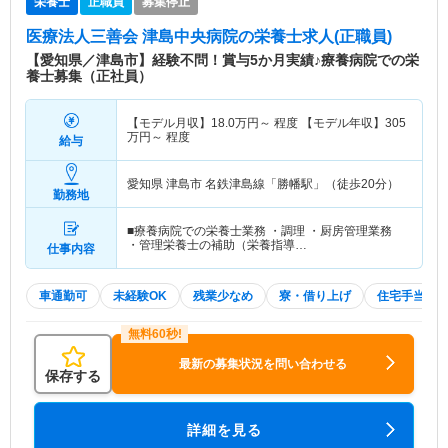
栄養士
正職員
募集停止
医療法人三善会 津島中央病院
の栄養士求人(正職員)
【愛知県／津島市】経験不問！賞与5か月実績♪療養病院での栄
養士募集（正社員）
【モデル月収】
18.0
万円～
程度 【モデル年収】
305
万円～
程度
給与
愛知県 津島市
名鉄津島線「勝幡駅」（徒歩20分）
勤務地
■療養病院での栄養士業務 ・調理 ・厨房管理業務
・管理栄養士の補助（栄養指導…
仕事内容
車通勤可
未経験OK
残業少なめ
寮・借り上げ
住宅手当・
最新の募集状況を問い合わせる
保存する
詳細を見る