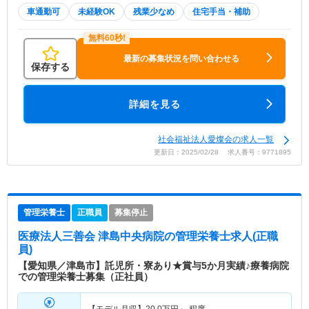
車通勤可
未経験OK
残業少なめ
住宅手当・補助
最新の募集状況を問い合わせる
保存する
詳細を見る
社会福祉法人愛燦会の求人一覧
更新日：2025/02/28 求人番号：9771895
管理栄養士
正職員
募集停止
医療法人三善会 津島中央病院
の管理栄養士求人(正職
員)
【愛知県／津島市】託児所・寮あり★賞与5か月実績♪療養病院
での管理栄養士募集（正社員）