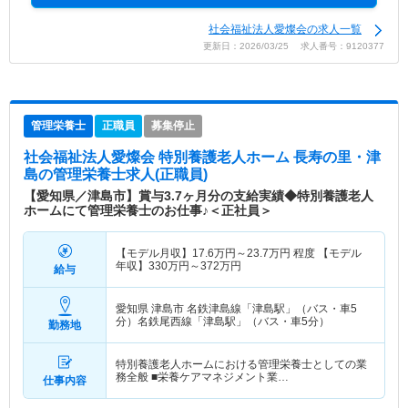
社会福祉法人愛燦会の求人一覧
更新日：2026/03/25 求人番号：9120377
管理栄養士
正職員
募集停止
社会福祉法人愛燦会 特別養護老人ホーム 長寿の里・津
島
の管理栄養士求人(正職員)
【愛知県／津島市】賞与3.7ヶ月分の支給実績◆特別養護老人
ホームにて管理栄養士のお仕事♪＜正社員＞
【モデル月収】
17.6
万円～
23.7
万円
程度 【モデル
年収】
330
万円～
372
万円
給与
愛知県 津島市
名鉄津島線「津島駅」（バス・車5
分）名鉄尾西線「津島駅」（バス・車5分）
勤務地
特別養護老人ホームにおける管理栄養士としての業
務全般 ■栄養ケアマネジメント業…
仕事内容