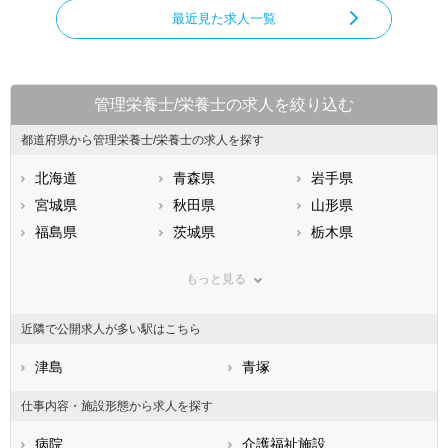
最近見た求人一覧
管理栄養士/栄養士の求人を絞り込む
都道府県から管理栄養士/栄養士の求人を探す
北海道
青森県
岩手県
宮城県
秋田県
山形県
福島県
茨城県
栃木県
群馬県
埼玉県
千葉県
もっと見る
東京都
神奈川県
新潟県
山梨県
長野県
富山県
近隣で公開求人が多い駅はこちら
石川県
福井県
岐阜県
静岡県
津島
愛知県
青塚
三重県
滋賀県
京都府
大阪府
仕事内容・施設形態から求人を探す
兵庫県
奈良県
和歌山県
病院
介護福祉施設
鳥取県
島根県
岡山県