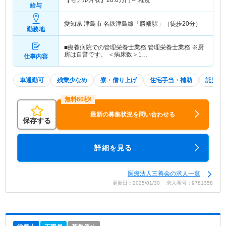
【モデル月収】
20.0
万円～
程度
給与
愛知県 津島市
名鉄津島線「勝幡駅」（徒歩20分）
勤務地
■療養病院での管理栄養士業務 管理栄養士業務 ※厨
房は自営です。 ＜病床数＞1…
仕事内容
車通勤可
残業少なめ
寮・借り上げ
住宅手当・補助
託児所
最新の募集状況を問い合わせる
保存する
詳細を見る
医療法人三善会の求人一覧
更新日：2025/01/30 求人番号：9781358