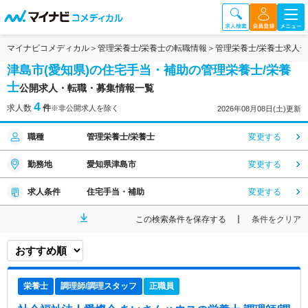
マイナビコメディカル
管理栄養士/栄養士の転職情報
管理栄養士/栄養士求人
津島市(愛知県)の住宅手当・補助の管理栄養士/栄養
士
公開求人・転職・募集情報一覧
4
求人数
件
※非公開求人を除く
2026年08月08日(土)更新
職種
管理栄養士/栄養士
変更する
勤務地
愛知県津島市
変更する
求人条件
住宅手当・補助
変更する
この検索条件を保存する
条件をクリア
栄養士
調理師/調理スタッフ
正職員