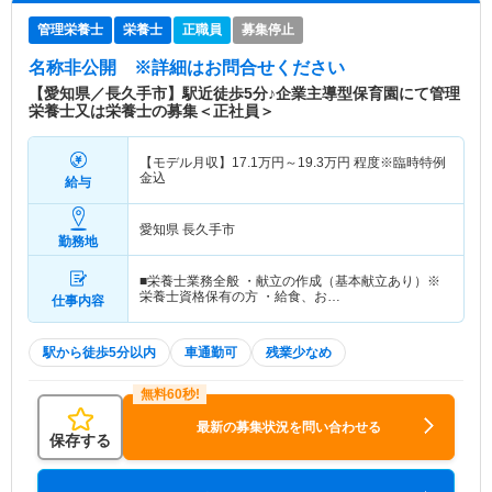
管理栄養士
栄養士
正職員
募集停止
名称非公開
※詳細はお問合せください
【愛知県／長久手市】駅近徒歩5分♪企業主導型保育園にて管理
栄養士又は栄養士の募集＜正社員＞
【モデル月収】
17.1
万円～
19.3
万円
程度※臨時特例
金込
給与
愛知県 長久手市
勤務地
■栄養士業務全般 ・献立の作成（基本献立あり）※
栄養士資格保有の方 ・給食、お…
仕事内容
駅から徒歩5分以内
車通勤可
残業少なめ
最新の募集状況を問い合わせる
保存する