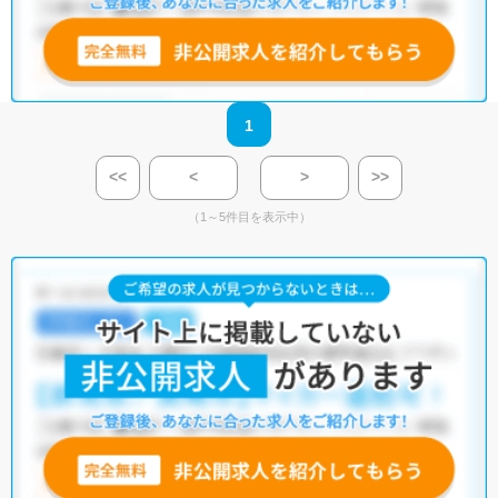
1
<<
<
>
>>
（1～5件目を表示中）