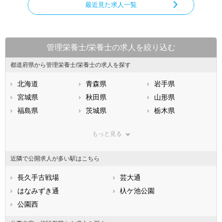
最近見た求人一覧
管理栄養士/栄養士の求人を絞り込む
都道府県から管理栄養士/栄養士の求人を探す
北海道
青森県
岩手県
宮城県
秋田県
山形県
福島県
茨城県
栃木県
群馬県
埼玉県
千葉県
もっと見る
東京都
神奈川県
新潟県
山梨県
長野県
富山県
近隣で公開求人が多い駅はこちら
石川県
福井県
岐阜県
静岡県
長久手古戦場
愛知県
芸大通
三重県
滋賀県
はなみずき通
京都府
杁ケ池公園
大阪府
兵庫県
公園西
奈良県
和歌山県
鳥取県
島根県
岡山県