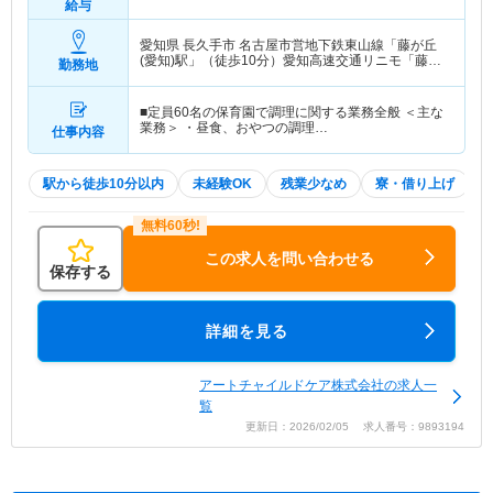
給与
愛知県 長久手市
名古屋市営地下鉄東山線「藤が丘
(愛知)駅」（徒歩10分）愛知高速交通リニモ「藤が
勤務地
丘(愛知)駅」（徒歩10分）
■定員60名の保育園で調理に関する業務全般 ＜主な
業務＞ ・昼食、おやつの調理…
仕事内容
駅から徒歩10分以内
未経験OK
残業少なめ
寮・借り上げ
この求人を問い合わせる
保存する
詳細を見る
アートチャイルドケア株式会社の求人一
覧
更新日：2026/02/05 求人番号：9893194