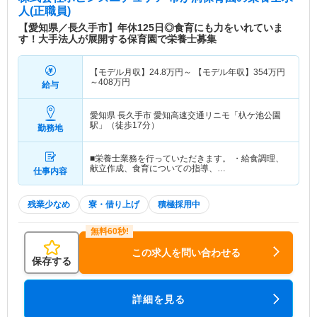
人(正職員)
【愛知県／長久手市】年休125日◎食育にも力をいれていま
す！大手法人が展開する保育園で栄養士募集
【モデル月収】
24.8
万円～
【モデル年収】
354
万円
～
408
万円
給与
愛知県 長久手市
愛知高速交通リニモ「杁ケ池公園
駅」（徒歩17分）
勤務地
■栄養士業務を行っていただきます。 ・給食調理、
献立作成、食育についての指導、…
仕事内容
残業少なめ
寮・借り上げ
積極採用中
この求人を問い合わせる
保存する
詳細を見る