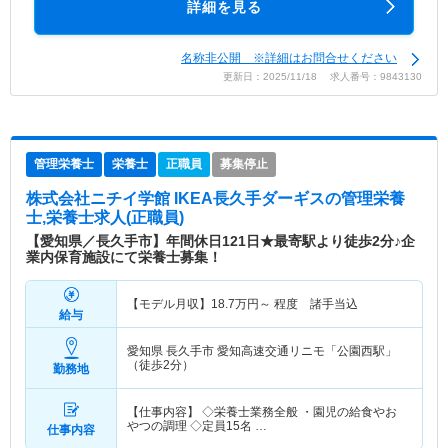
詳細を見る
名称非公開 ※詳細はお問合せください
更新日：2025/11/18 求人番号：9843130
管理栄養士
栄養士
正職員
募集停止
株式会社ニチイ学館 IKEA長久手ダーギス
の管理栄養
士,栄養士求人(正職員)
【愛知県／長久手市】年間休日121日★最寄駅より徒歩2分♪企
業内保育施設にて栄養士募集！
【モデル月収】
18.7
万円～
程度 諸手当込
給与
愛知県 長久手市
愛知高速交通リニモ「公園西駅」
（徒歩2分）
勤務地
【仕事内容】 ◇栄養士業務全般 ・園児の給食やお
やつの調理 ◇定員15名 …
仕事内容