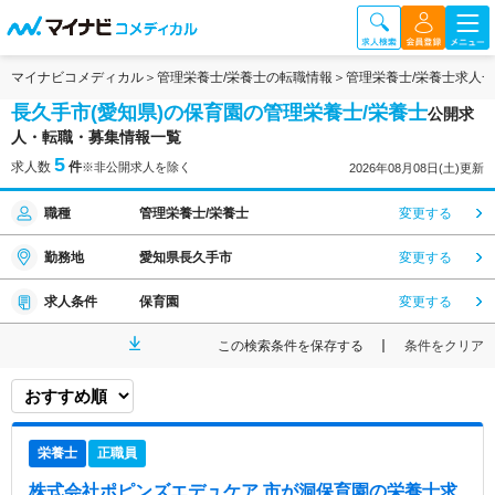
マイナビコメディカル
管理栄養士/栄養士の転職情報
管理栄養士/栄養士求人
長久手市(愛知県)の保育園の管理栄養士/栄養士
公開求
人・転職・募集情報一覧
5
求人数
件
※非公開求人を除く
2026年08月08日(土)更新
職種
管理栄養士/栄養士
変更する
勤務地
愛知県長久手市
変更する
求人条件
保育園
変更する
この検索条件を保存する
条件をクリア
栄養士
正職員
株式会社ポピンズエデュケア 市が洞保育園
の栄養士求