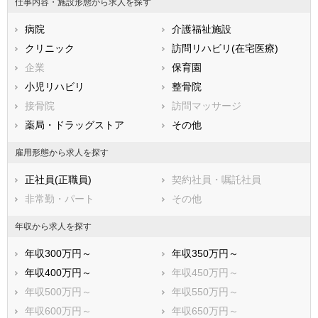
仕事内容・施設形態から求人を探す
広島県
山口県
徳島県
病院
介護福祉施設
香川県
愛媛県
高知県
クリニック
訪問リハビリ(在宅医療)
福岡県
佐賀県
長崎県
企業
保育園
熊本県
大分県
宮崎県
小児リハビリ
整骨院
鹿児島県
沖縄県
接骨院
訪問マッサージ
薬局・ドラッグストア
その他
雇用形態から求人を探す
正社員(正職員)
契約社員・嘱託社員
非常勤・パート
その他
年収から求人を探す
年収300万円～
年収350万円～
年収400万円～
年収450万円～
年収500万円～
年収550万円～
年収600万円～
年収650万円～