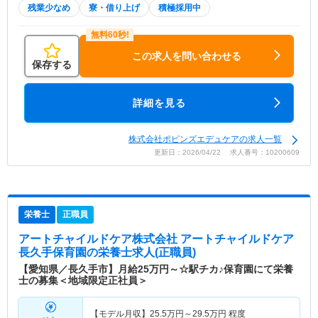
残業少なめ
寮・借り上げ
積極採用中
この求人を問い合わせる
保存する
詳細を見る
株式会社ポピンズエデュケアの求人一覧
更新日：2026/04/22 求人番号：10200609
栄養士
正職員
アートチャイルドケア株式会社 アートチャイルドケア
長久手保育園
の栄養士求人(正職員)
【愛知県／長久手市】月給25万円～☆駅チカ♪保育園にて栄養
士の募集＜地域限定正社員＞
【モデル月収】
25.5
万円～
29.5
万円
程度