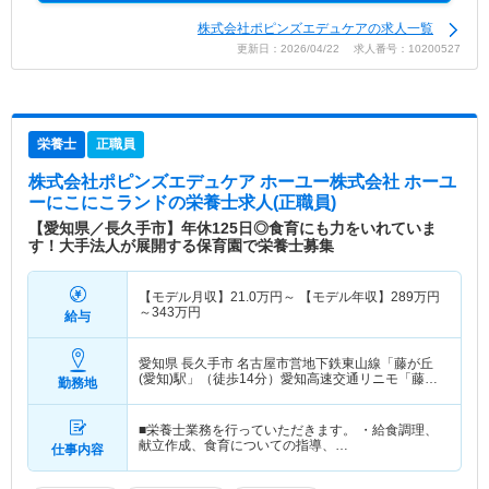
株式会社ポピンズエデュケアの求人一覧
更新日：2026/04/22 求人番号：10200527
栄養士
正職員
株式会社ポピンズエデュケア ホーユー株式会社 ホーユ
ーにこにこランド
の栄養士求人(正職員)
【愛知県／長久手市】年休125日◎食育にも力をいれていま
す！大手法人が展開する保育園で栄養士募集
【モデル月収】
21.0
万円～
【モデル年収】
289
万円
～
343
万円
給与
愛知県 長久手市
名古屋市営地下鉄東山線「藤が丘
(愛知)駅」（徒歩14分）愛知高速交通リニモ「藤が
勤務地
丘(愛知)駅」（徒歩14分）
■栄養士業務を行っていただきます。 ・給食調理、
献立作成、食育についての指導、…
仕事内容